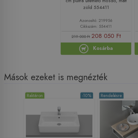
cm pultra ültethető mosdó, matt
zöld 554411
Azonosító: 219956
Cikkszám: 554411
208 050 Ft
219 000 Ft
Kosárba
Mások ezeket is megnézték
Raktáron
-10%
Rendelésre