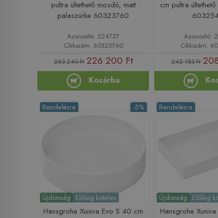
pultra ültethető mosdó, matt
cm pultra ültethet
palaszürke 60323760
60325
Azonosító: 224737
Azonosító: 
Cikkszám: 60323760
Cikkszám: 6
226 200 Ft
208
263 240 Ft
242 183 Ft
Kosárba
Ko
Rendelésre
-5%
Rendelésre
Újdonság
Előleg köteles
Újdonság
Előleg k
Hansgrohe Xuniva Evo S 40 cm
Hansgrohe Xuniva