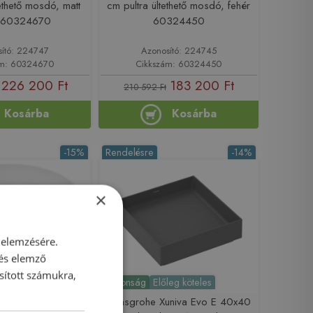
tethető mosdó, matt
cm pultra ültethető mosdó, fehér
e 60324670
60324450
sító: 224747
Azonosító: 224745
ám: 60324670
Cikkszám: 60324450
226 200 Ft
183 200 Ft
210 592 Ft
Kosárba
Kosárba
-15%
Rendelésre
-14%
×
 elemzésére.
 és elemző
sított számukra,
leg köteles
Újdonság
Előleg köteles
e Xuniva Evo S
Hansgrohe Xuniva Evo E 40x40