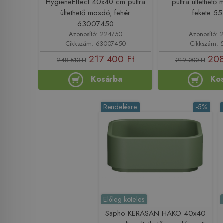
HygieneEffect 40x40 cm pultra
pultra ültethető
ültethető mosdó, fehér
fekete 5
63007450
Azonosító: 224750
Azonosító: 
Cikkszám: 63007450
Cikkszám: 
217 400 Ft
208
248 513 Ft
219 000 Ft
Kosárba
Ko
Rendelésre
-5%
Előleg köteles
Sapho KERASAN HAKO 40x40