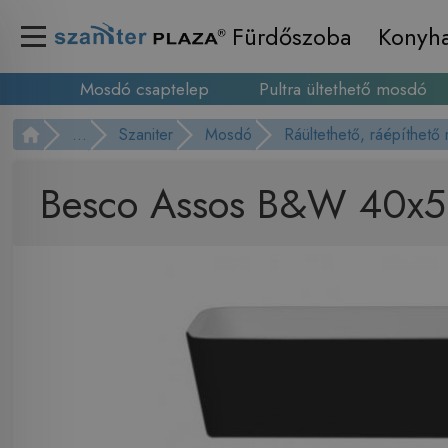
Fürdőszoba
Konyh
Mosdó csaptelep
Pultra ültethető mosdó
...
Szaniter
Mosdó
Ráültethető, ráépíthető
Besco Assos B&W 40x5