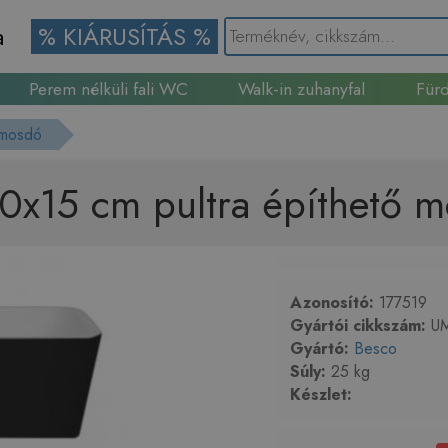
a
% KIÁRUSÍTÁS %
Perem nélküli fali WC
Walk-in zuhanyfal
Fürd
Gránit mosogató
 mosdó
0x15 cm pultra építhet
Azonosító:
177519
Gyártói cikkszám:
U
Gyártó:
Besco
Súly:
25 kg
Készlet: