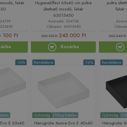
ő mosdó, fehér
HygieneEffect 65x40 cm pultra
pultra ülte
450
ültethető mosdó, fehér
fehé
63015450
224739
Azonosító: 224756
Azono
0325450
Cikkszám: 63015450
Cikksz
 100 Ft
245 000 Ft
280 103 Ft
263 240 Ft
sárba
Kosárba
-14%
Rendelésre
-14%
Rendelésre
öteles
Újdonság
Előleg köteles
Újdonság
Elő
 Evo E 65x40
Hansgrohe Xuniva Evo E 40x40
Hansgrohe X