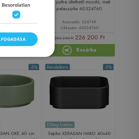
ect 40 cm pultra
cm pultra ültethető mosdó, matt
Besorolatlan
ő mosdó, fehér
palaszürke 60324760
005450
sító: 224738
Azonosító: 224749
ám: 63005450
Cikkszám: 60324760
210 800 Ft
226 200 Ft
263 240 Ft
ELFOGADÁSA
Kosárba
Kosárba
-5%
Rendelésre
-5%
Előleg köteles
ASAN OKE 40 cm
Sapho KERASAN HAKO 40x40