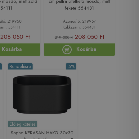
ető mosdó, matt zöld
cm pultra ültethető mosdó, matt
54111
fekete 554431
sító: 219950
Azonosító: 219957
zám: 554111
Cikkszám: 554431
208 050 Ft
208 050 Ft
219 000 Ft
Kosárba
Kosárba
%
Rendelésre
-5%
Előleg köteles
Sapho KERASAN HAKO 30x30