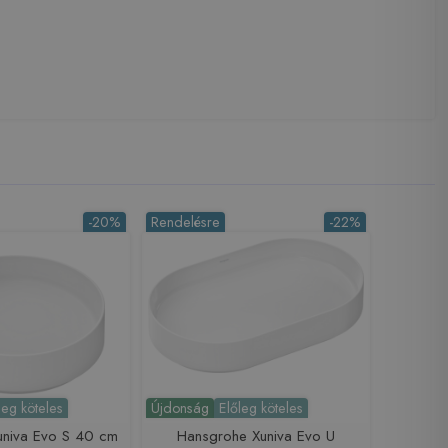
-20%
Rendelésre
-22%
leg köteles
Újdonság
Előleg köteles
univa Evo S 40 cm
Hansgrohe Xuniva Evo U