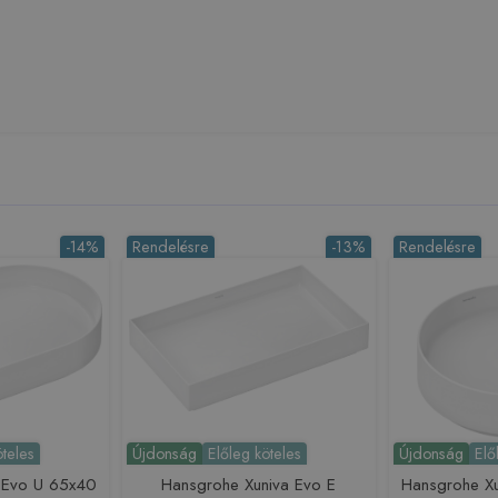
-14%
Rendelésre
-13%
Rendelésre
öteles
Újdonság
Előleg köteles
Újdonság
Elő
 Evo U 65x40
Hansgrohe Xuniva Evo E
Hansgrohe X