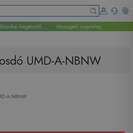
őszobai kiegészítő
Mosogató csaptelep
ő mosdó UMD-A-NBNW
MD-A-NBNW