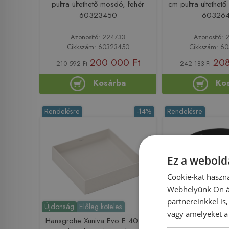
pultra ültethető mosdó, fehér
cm pultra ültethet
60323450
60326
Azonosító: 224733
Azonosító: 
Cikkszám: 60323450
Cikkszám: 6
200 000 Ft
208
210 592 Ft
242 183 Ft
Kosárba
Ko
Rendelésre
-14%
Rendelésre
Ez a webolda
Cookie-kat haszná
Webhelyünk Ön ál
partnereinkkel is
Újdonság
Előleg köteles
Újdonság
Előleg k
vagy amelyeket a 
Hansgrohe Xuniva Evo E 40x40
Hansgrohe Xuniva