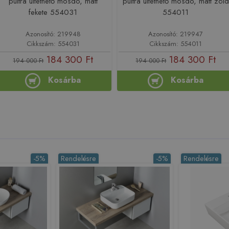
pultra ültethető mosdó, matt
pultra ültethető mosdó, matt zöld
fekete 554031
554011
Azonosító: 219948
Azonosító: 219947
Cikkszám: 554031
Cikkszám: 554011
184 300 Ft
184 300 Ft
194 000 Ft
194 000 Ft
Kosárba
Kosárba
-5%
Rendelésre
-5%
Rendelésre