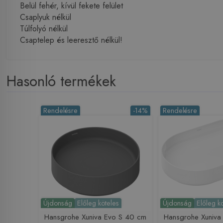
Belül fehér, kívül fekete felület
Csaplyuk nélkül
Túlfolyó nélkül
Csaptelep és leeresztő nélkül!
Hasonló termékek
Rendelésre
-14%
Rendelésre
Újdonság
Előleg köteles
Újdonság
Előleg k
Hansgrohe Xuniva Evo S 40 cm
Hansgrohe Xuniva