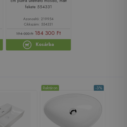
cm pultra ültethető mosdó, matt
fekete 554331
Azonosító: 219954
Cikkszám: 554331
184 300 Ft
194 000 Ft
Kosárba
Raktáron
-3%