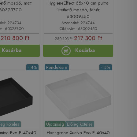
thető mosdó, matt
HygieneEffect 65x40 cm pultra
r 60323700
ültethető mosdó, fehér
63009450
sító: 224734
Azonosító: 224744
ám: 60323700
Cikkszám: 63009450
210 800 Ft
217 300 Ft
280 103 Ft
Kosárba
Kosárba
-14%
Rendelésre
-13%
leg köteles
Újdonság
Előleg köteles
univa Evo E 40x40
Hansgrohe Xuniva Evo E 40x40