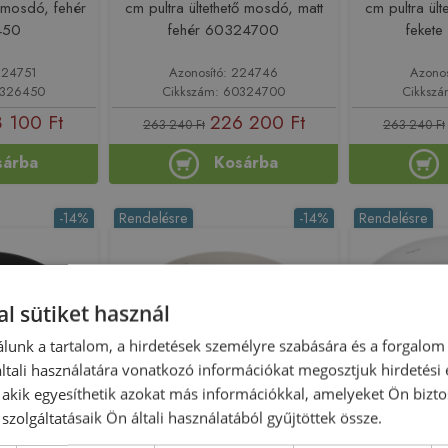
ő mosdó, fehér
cm pultra ültethető mosdó, matt
cm pultra ül
450
fehér 60324700
feket
224751
Azonosító: 224746
Azono
0326450
Cikkszám: 60324700
Cikksz
 100 Ft
226 200 Ft
263 240 Ft
263 240 Ft
sárba
Kosárba
-14%
Rendelésre
-14%
Rendelésre
l sütiket használ
lunk a tartalom, a hirdetések személyre szabására és a forgalom
tali használatára vonatkozó információkat megosztjuk hirdetési
, akik egyesíthetik azokat más információkkal, amelyeket Ön bizto
öteles
Újdonság
Előleg köteles
Újdonság
Elő
szolgáltatásaik Ön általi használatából gyűjtöttek össze.
 Evo S 40 cm
Hansgrohe Xuniva Evo S 40 cm
Hansgroh