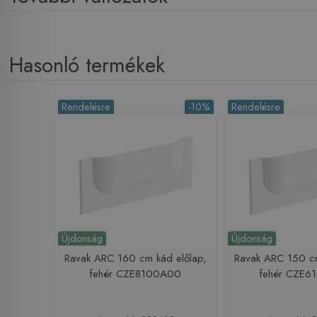
Hasonló termékek
Rendelésre
-10%
Rendelésre
Újdonság
Újdonság
Ravak ARC 160 cm kád előlap,
Ravak ARC 150 cm
fehér CZE8100A00
fehér CZE