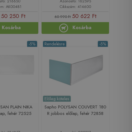
sító: 216650
Azonosító: 162595
ám: AK00481
Cikkszám: 414600
50 250 Ft
50 622 Ft
60 990 Ft
Kosárba
Kosárba
-5%
Rendelésre
-5%
Előleg köteles
YSAN PLAIN NIKA
Sapho POLYSAN COUVERT 180
lap, fehér 72525
R jobbos előlap, fehér 72858