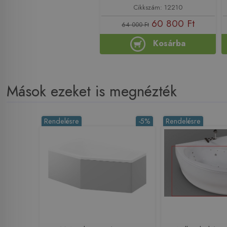
Cikkszám: 12210
60 800 Ft
64 000 Ft
Kosárba
Mások ezeket is megnézték
Rendelésre
-5%
Rendelésre