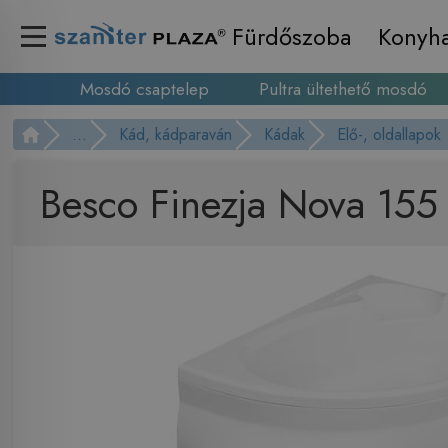
Fürdőszoba
Konyh
Mosdó csaptelep
Pultra ültethető mosdó
...
Kád, kádparaván
Kádak
Elő-, oldallapok
Besco Finezja Nova 155