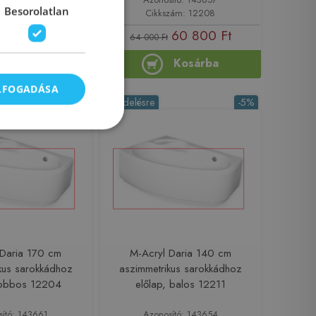
Besorolatlan
zám: 72864
Cikkszám: 12208
51 300 Ft
60 800 Ft
64 000 Ft
Kosárba
Kosárba
ELFOGADÁSA
-5%
Rendelésre
-5%
 Daria 170 cm
M-Acryl Daria 140 cm
kus sarokkádhoz
aszimmetrikus sarokkádhoz
 jobbos 12204
előlap, balos 12211
sító: 143661
Azonosító: 143654