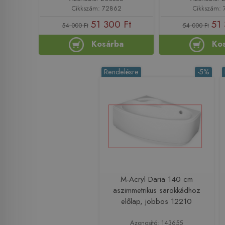
Cikkszám: 72862
Cikkszám:
51 300 Ft
51 
54 000 Ft
54 000 Ft
Kosárba
Ko
Rendelésre
-5%
M-Acryl Daria 140 cm
aszimmetrikus sarokkádhoz
előlap, jobbos 12210
Azonosító: 143655