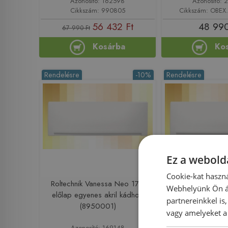
Azonosító: 162598
Azonosító: 
Cikkszám: 990805
Cikkszám: OBE
56 432 Ft
48 990
67 990 Ft
Kosárba
Ko
Rendelésre
-10%
Rendelésre
Ez a webolda
Cookie-kat haszná
Roltechnik Vanessa Neo 170
Roltechnik Vane
Webhelyünk Ön ál
előlap egyenes akril kádhoz
előlap egyenes 
partnereinkkel is
(8950001)
(89400
vagy amelyeket a 
Azonosító: 169148
Azonosító: 