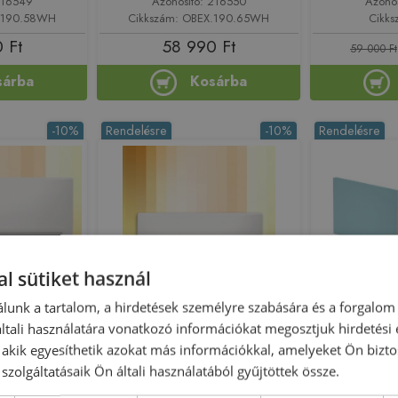
216549
Azonosító: 216550
Azono
X.190.58WH
Cikkszám: OBEX.190.65WH
Cikks
 Ft
58 990 Ft
59 000 Ft
sárba
Kosárba
-10%
Rendelésre
-10%
Rendelésre
l sütiket használ
Előleg köteles
Előleg köteles
lunk a tartalom, a hirdetések személyre szabására és a forgalom
ssa Neo 160
Roltechnik Amore 180x120
Sapho PO
tali használatára vonatkozó információkat megosztjuk hirdetési
akril kádhoz
egyenes kádhoz oldallap
150 R jobb
, akik egyesíthetik azokat más információkkal, amelyeket Ön bizto
01)
9720002
szolgáltatásaik Ön általi használatából gyűjtöttek össze.
169147
Azonosító: 158177
Azono