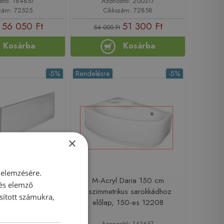
sító: 184857
Azonosító: 200317
zám: 72525
Cikkszám: 72858
56 050 Ft
51 300 Ft
54 000 Ft
Kosárba
Kosárba
-5%
Rendelésre
-5%
×
 elemzésére.
LYSAN COUVERT
M-Acryl Daria 150 cm
 és elemző
os előlap, fehér
aszimmetrikus sarokkádhoz
sított számukra,
72864
előlap, 150-es 12208
sító: 200333
Azonosító: 143657