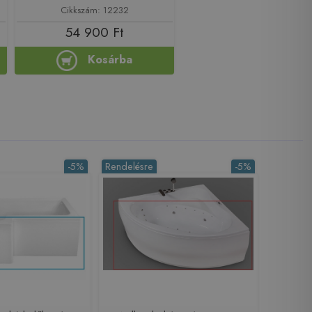
Cikkszám: 12232
54 900 Ft
Kosárba
-5%
Rendelésre
-5%