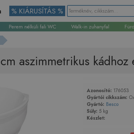
a
% KIÁRUSÍTÁS %
Perem nélküli fali WC
Walk-in zuhanyfal
Fürd
Gránit mosogató
 cm aszimmetrikus kádhoz e
Azonosító:
176053
Gyártói cikkszám:
OA
Gyártó:
Besco
Súly:
5 kg
Készlet: