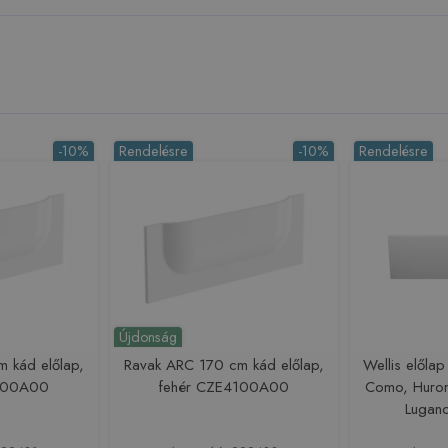
-10%
Rendelésre
-10%
Rendelésre
Újdonság
 kád előlap,
Ravak ARC 170 cm kád előlap,
Wellis előla
6100A00
fehér CZE4100A00
Como, Huron
Lugan