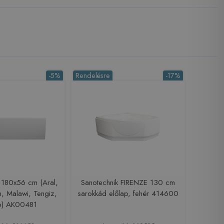
-5%
Rendelésre
-17%
p 180x56 cm (Aral,
Sanotechnik FIRENZE 130 cm
, Malawi, Tengiz,
sarokkád előlap, fehér 414600
o) AK00481