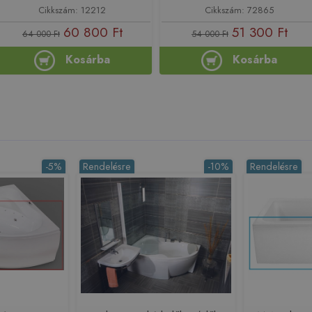
Cikkszám: 12212
Cikkszám: 72865
60 800 Ft
51 300 Ft
64 000 Ft
54 000 Ft
Kosárba
Kosárba
-5%
Rendelésre
-10%
Rendelésre