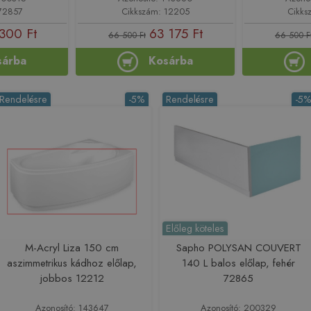
 72857
Cikkszám: 12205
Cikks
300 Ft
63 175 Ft
66 500 Ft
66 500 F
sárba
Kosárba
Rendelésre
-5%
Rendelésre
-5
Előleg köteles
M-Acryl Liza 150 cm
Sapho POLYSAN COUVERT
aszimmetrikus kádhoz előlap,
140 L balos előlap, fehér
jobbos 12212
72865
Azonosító: 143647
Azonosító: 200329