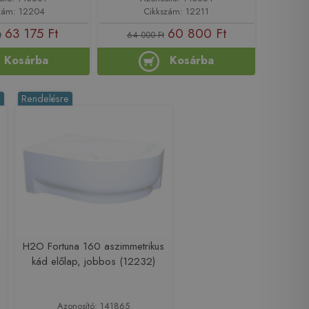
zám: 12204
Cikkszám: 12211
63 175 Ft
60 800 Ft
t
64 000 Ft
Kosárba
Kosárba
%
Rendelésre
H2O Fortuna 160 aszimmetrikus
kád előlap, jobbos (12232)
Azonosító: 141865