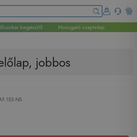
őszobai kiegészítő
Mosogató csaptelep
lőlap, jobbos
F-155-NS