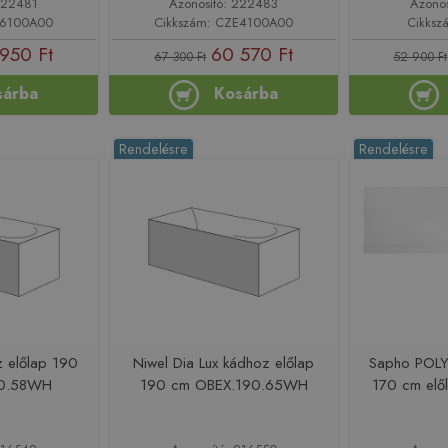
222481
Azonosító: 222483
Azono
E6100A00
Cikkszám: CZE4100A00
Cikksz
950 Ft
60 570 Ft
67 300 Ft
52 900 Ft
sárba
Kosárba
Rendelésre
Rendelésre
z előlap 190
Niwel Dia Lux kádhoz előlap
Sapho POL
90.58WH
190 cm OBEX.190.65WH
170 cm elő