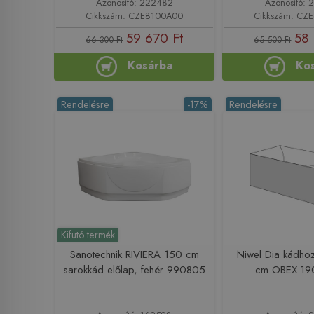
Azonosító: 222482
Azonosító: 
Cikkszám: CZE8100A00
Cikkszám: CZ
59 670 Ft
58 
66 300 Ft
65 500 Ft
Kosárba
Ko
Rendelésre
-17%
Rendelésre
Kifutó termék
Sanotechnik RIVIERA 150 cm
Niwel Dia kádho
sarokkád előlap, fehér 990805
cm OBEX.1