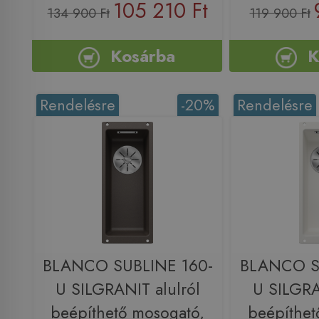
105 210 Ft
134 900 Ft
119 900 Ft
Kosárba
K
Rendelésre
-20%
Rendelésre
BLANCO SUBLINE 160-
BLANCO S
U SILGRANIT alulról
U SILGRA
beépíthető mosogató,
beépíthet