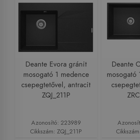
Deante Evora gránit
Deante C
mosogató 1 medence
mosogató 
csepegtetővel, antracit
csepegtet
ZQJ_211P
ZRC
Azonosító: 223989
Azonosí
Cikkszám: ZQJ_211P
Cikkszám