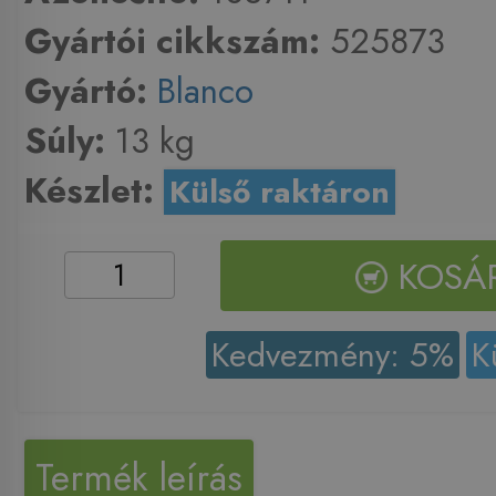
Gyártói cikkszám:
525873
Gyártó:
Blanco
Súly:
13 kg
Készlet:
Külső raktáron
KOSÁ
Kedvezmény: 5%
K
Termék leírás