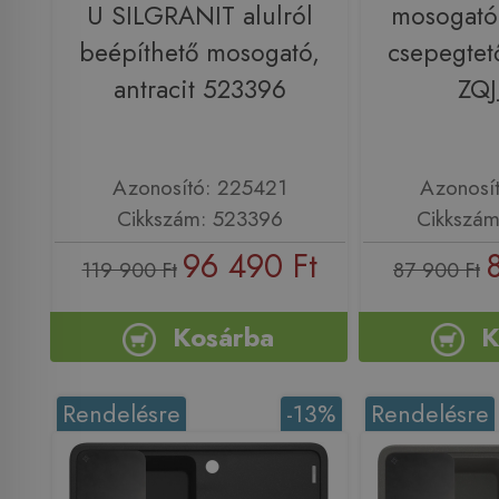
U SILGRANIT alulról
mosogató
beépíthető mosogató,
csepegtet
antracit 523396
ZQJ
Azonosító: 225421
Azonosí
Cikkszám: 523396
Cikkszám
96 490 Ft
119 900 Ft
87 900 Ft
Kosárba
K
Rendelésre
-13%
Rendelésre