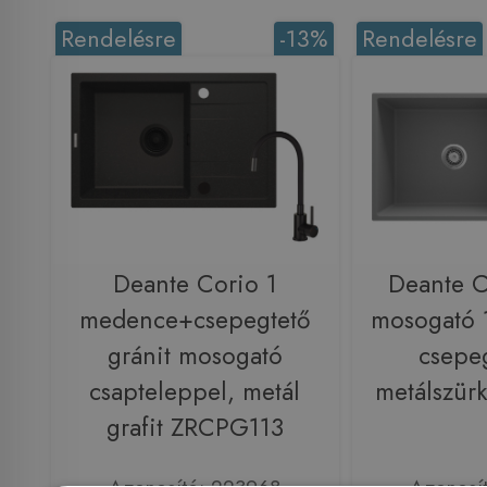
Rendelésre
-13%
Rendelésre
Deante Corio 1
Deante C
medence+csepegtető
mosogató 
gránit mosogató
csepeg
csapteleppel, metál
metálszür
grafit ZRCPG113