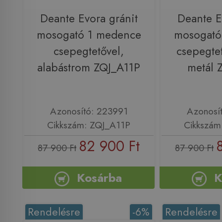
Deante Evora gránit
Deante E
mosogató 1 medence
mosogató
csepegtetővel,
csepegtet
alabástrom ZQJ_A11P
metál 
Azonosító: 223991
Azonosí
Cikkszám: ZQJ_A11P
Cikkszám
82 900 Ft
87 900 Ft
87 900 Ft
Kosárba
K
Rendelésre
-6%
Rendelésre