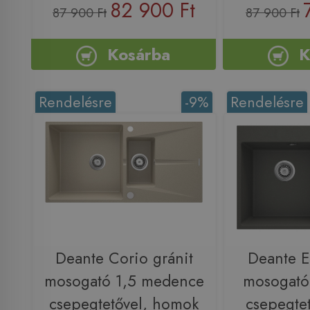
82 900 Ft
87 900 Ft
87 900 Ft
Kosárba
K
Rendelésre
-9%
Rendelésre
Deante Corio gránit
Deante E
mosogató 1,5 medence
mosogató
csepegtetővel, homok
csepegtet