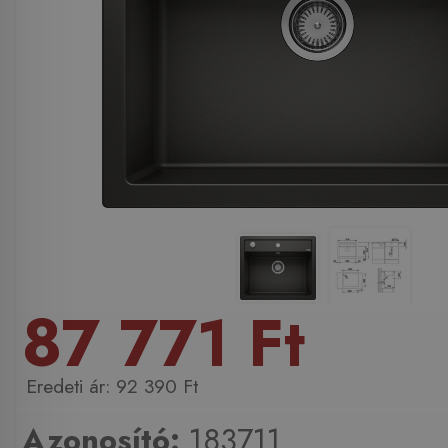
87 771 Ft
92 390 Ft
Azonosító:
183711