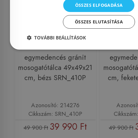
ÖSSZES ELFOGADÁSA
ÖSSZES ELUTASÍTÁSA
TOVÁBBI BEÁLLÍTÁSOK
Kuchinox Paulo
Kuchin
egymedencés gránit
egymeden
mosogatótálca 49x49x21
mosogatótá
cm, bézs SRN_410P
cm, feke
Azonosító: 214276
Azonosí
Cikkszám: SRN_410P
Cikkszám
39 990 Ft
49 900 Ft
49 900 Ft