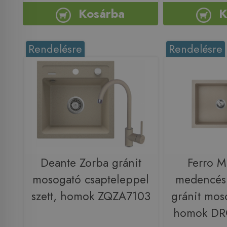
Kosárba
K
Rendelésre
Rendelésre
Deante Zorba gránit
Ferro M
mosogató csapteleppel
medencés 
szett, homok ZQZA7103
gránit mos
homok D