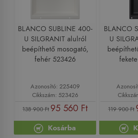
BLANCO SUBLINE 400-
BLANCO S
U SILGRANIT alulról
U SILGRA
beépíthető mosogató,
beépíthet
fehér 523426
feket
Azonosító: 225409
Azonosí
Cikkszám: 523426
Cikkszá
95 560 Ft
138 900 Ft
119 900 Ft
Kosárba
K