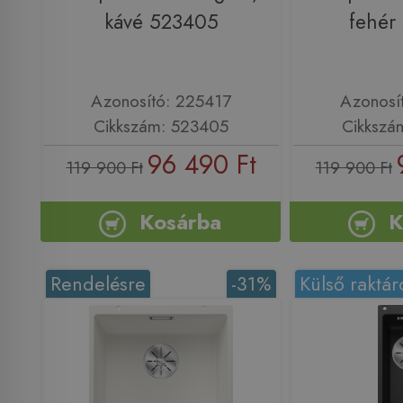
kávé 523405
fehér
Azonosító: 225417
Azonosí
Cikkszám: 523405
Cikkszá
96 490 Ft
119 900 Ft
119 900 Ft
Kosárba
K
Rendelésre
-31%
Külső raktár