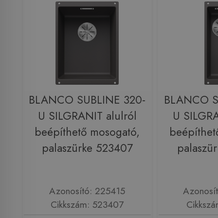
BLANCO SUBLINE 320-
BLANCO S
U SILGRANIT alulról
U SILGRA
beépíthető mosogató,
beépíthet
palaszürke 523407
palaszü
Azonosító: 225415
Azonosí
Cikkszám: 523407
Cikkszá