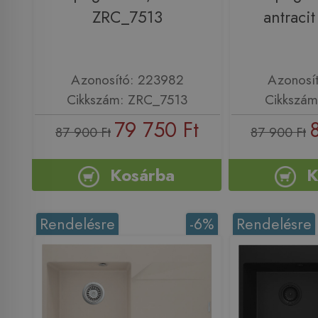
ZRC_7513
antraci
Azonosító: 223982
Azonosí
Cikkszám: ZRC_7513
Cikkszám
79 750 Ft
87 900 Ft
87 900 Ft
Kosárba
K
Rendelésre
-6%
Rendelésre