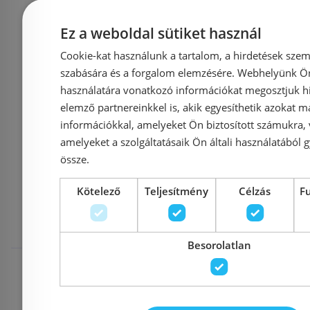
Azonosító: 223968
Azonosí
Cikkszám: ZRCPG113
Cikkszám
Ez a weboldal sütiket használ
73 350 Ft
83 900 Ft
87 900 Ft
Cookie-kat használunk a tartalom, a hirdetések szem
szabására és a forgalom elemzésére. Webhelyünk Ön 
Kosárba
K
használatára vonatkozó információkat megosztjuk hi
elemző partnereinkkel is, akik egyesíthetik azokat m
információkkal, amelyeket Ön biztosított számukra,
amelyeket a szolgáltatásaik Ön általi használatából g
össze.
Mások ezeket
Kötelező
Teljesítmény
Célzás
F
megnézték
Besorolatlan
Raktáron
-20%
Raktáron