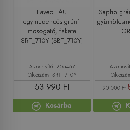
Laveo TAU
Sapho grá
egymedencés gránit
gyümölcsmo
mosogató, fekete
GR
SRT_710Y (SBT_710Y)
Azonosító: 205457
Azonosí
Cikkszám: SRT_710Y
Cikkszá
53 990 Ft
90 000 Ft
Kosárba
K