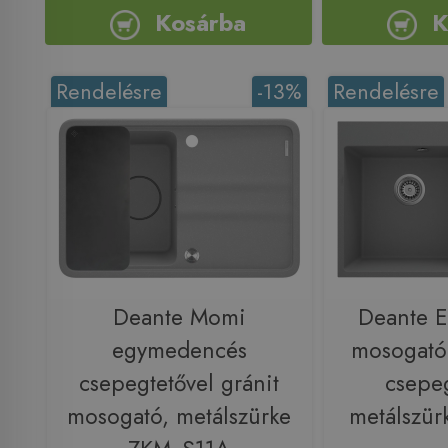
Kosárba
K
Rendelésre
-13%
Rendelésre
Deante Momi
Deante E
egymedencés
mosogató
csepegtetővel gránit
csepeg
mosogató, metálszürke
metálszür