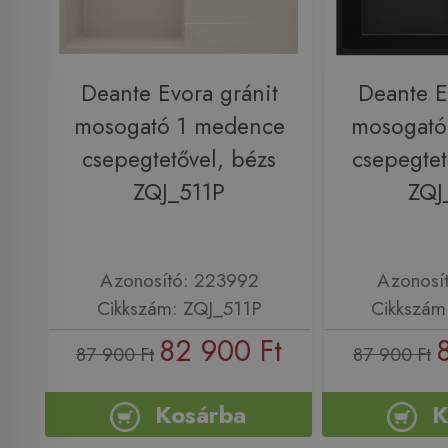
Deante Evora gránit
Deante E
mosogató 1 medence
mosogató
csepegtetővel, bézs
csepegtet
ZQJ_511P
ZQJ
Azonosító: 223992
Azonosí
Cikkszám: ZQJ_511P
Cikkszám
82 900 Ft
87 900 Ft
87 900 Ft
Kosárba
K