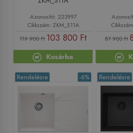
ZKM_S11A
Azonosító: 223997
Azonosí
Cikkszám: ZKM_S11A
Cikkszám
103 800 Ft
119 900 Ft
87 900 Ft
Kosárba
K
Rendelésre
-6%
Rendelésre