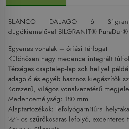
BLANCO DALAGO 6 Silgrani
dugókiemelővel SILGRANIT® PuraDur® 
Egyenes vonalak – óriási térfogat
Különösen nagy medence integrált túlfo
Térséges csaptelep-lap sok hellyel például
adagoló és egyéb hasznos kiegészítők s
Korszerű, világos vonalvezetésű megjel
Medencemélység: 180 mm
Alaptartozékok: lefolyógarnitúra helytak
½"- os szűrőkosaras lefolyó, excenteres