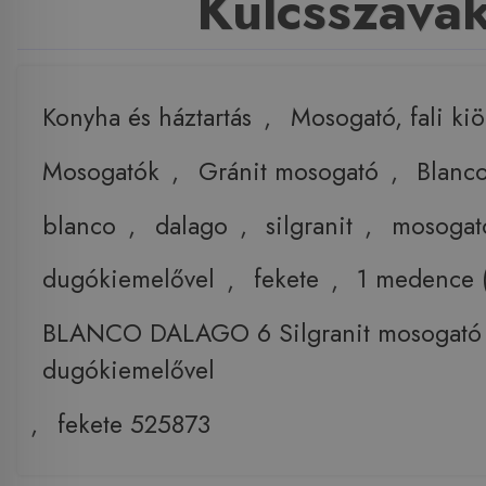
Kulcsszava
Konyha és háztartás
,
Mosogató, fali ki
Mosogatók
,
Gránit mosogató
,
Blanc
blanco
,
dalago
,
silgranit
,
mosogat
dugókiemelővel
,
fekete
,
1 medence (
BLANCO DALAGO 6 Silgranit mosogató
dugókiemelővel
,
fekete 525873