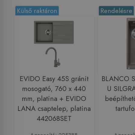
Külső raktáron
Rendelésre
EVIDO Easy 45S gránit
BLANCO S
mosogató, 760 x 440
U SILGRA
mm, platina + EVIDO
beépíthet
LANA csaptelep, platina
tartuf
442068SET