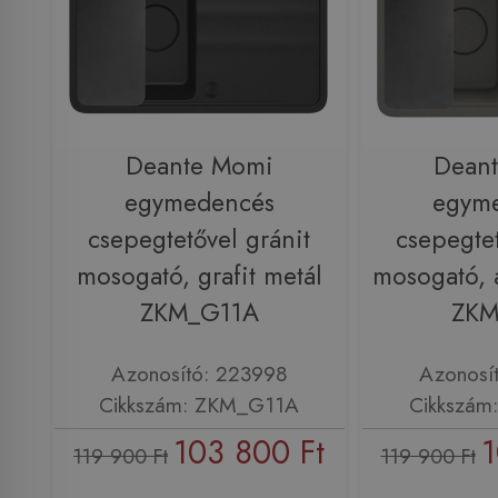
Deante Momi
Dean
egymedencés
egym
csepegtetővel gránit
csepegtet
mosogató, grafit metál
mosogató, a
ZKM_G11A
ZKM
Azonosító: 223998
Azonosí
Cikkszám: ZKM_G11A
Cikkszám
103 800 Ft
1
119 900 Ft
119 900 Ft