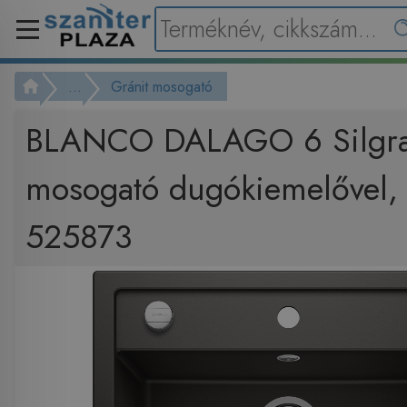
...
Gránit mosogató
BLANCO DALAGO 6 Silgra
mosogató dugókiemelővel, 
525873