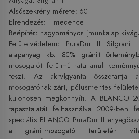
Anyaga: Silgranit
Alsószekrény mérete: 60
Elrendezés: 1 medence
Beépítés: hagyományos (munkalap kivágá
Felületvédelem: PuraDur II Silgranit
alapanyag kb. 80% gránit őrleményb
mosogatót felülmúlhatatlanul keménny
teszi. Az akrylgyanta összetartja 
mosogatónak zárt, pólusmentes felületet
különösen megkönnyíti. A BLANCO 20
tapasztalatát felhasználva 2009-ben fe
speciális BLANCO PuraDur II anyagössze
a gránitmosogató területén világ