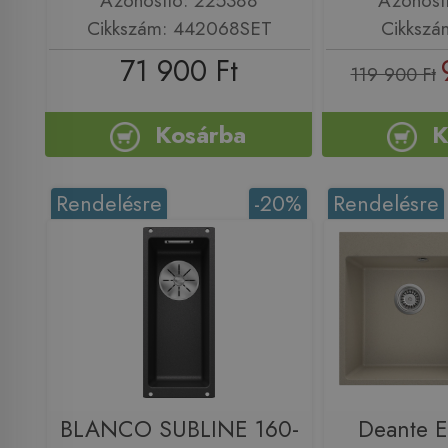
Azonosító: 225388
Azonosí
Cikkszám: 442068SET
Cikkszá
71 900 Ft
119 900 Ft
Kosárba
K
Rendelésre
-20%
Rendelésre
BLANCO SUBLINE 160-
Deante E