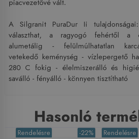
piacvezetővé vált.
A Silgranit PuraDur Ii tulajdonságai
választhat, a ragyogó fehértől a c
alumetálig - felülmúlhatatlan karc
vetekedő keménység - vízlepergető ha
280 C fokig - élelmiszerálló és higié
saválló - fényálló - könnyen tisztítható
Hasonló termé
Rendelésre
-22%
Rendelésre