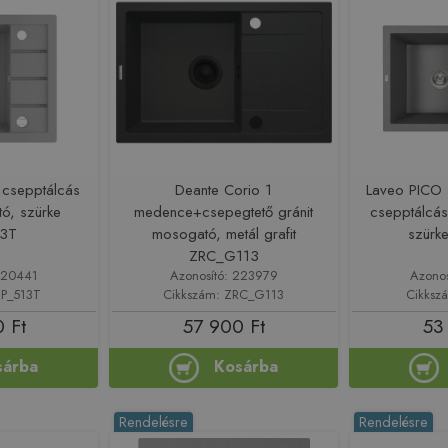
 csepptálcás
Deante Corio 1
Laveo PICO
tó, szürke
medence+csepegtető gránit
csepptálcás
13T
mosogató, metál grafit
szürk
ZRC_G113
220441
Azonosító: 223979
Azono
RP_513T
Cikkszám: ZRC_G113
Cikksz
 Ft
57 900 Ft
53
sárba
Kosárba
Rendelésre
Rendelésre