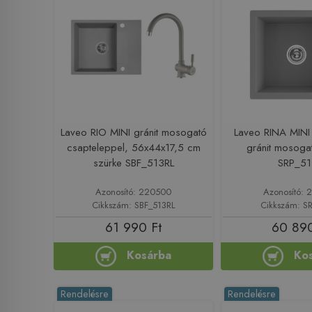
Laveo RIO MINI gránit mosogató
Laveo RINA MINI
csapteleppel, 56x44x17,5 cm
gránit mosoga
szürke SBF_513RL
SRP_5
Azonosító: 220500
Azonosító: 
Cikkszám: SBF_513RL
Cikkszám: S
61 990 Ft
60 890
Kosárba
Ko
Rendelésre
Rendelésre