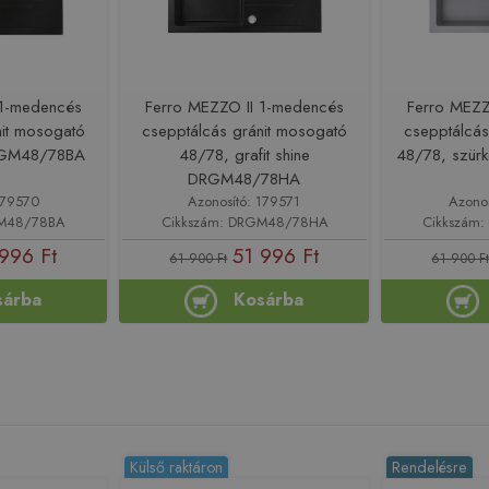
 1-medencés
Ferro MEZZO II 1-medencés
Ferro MEZZ
nit mosogató
csepptálcás gránit mosogató
csepptálcás
DRGM48/78BA
48/78, grafit shine
48/78, szü
DRGM48/78HA
179570
Azonosító: 179571
Azono
GM48/78BA
Cikkszám: DRGM48/78HA
Cikkszám
996 Ft
51 996 Ft
61 900 Ft
61 900 F
sárba
Kosárba
Külső raktáron
Rendelésre