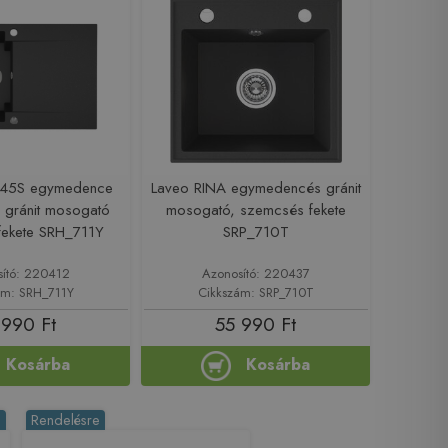
 45S egymedence
Laveo RINA egymedencés gránit
 gránit mosogató
mosogató, szemcsés fekete
fekete SRH_711Y
SRP_710T
sító: 220412
Azonosító: 220437
ám: SRH_711Y
Cikkszám: SRP_710T
 990 Ft
55 990 Ft
Kosárba
Kosárba
%
Rendelésre