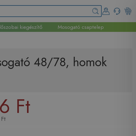
őszobai kiegészítő
Mosogató csaptelep
osogató 48/78, homok
6 Ft
Ft