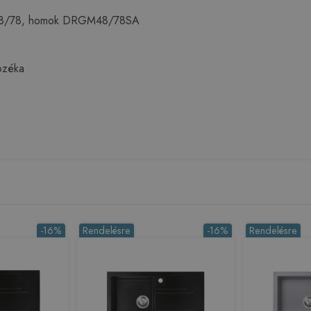
ó 48/78, homok DRGM48/78SA
ozéka
-16%
Rendelésre
-16%
Rendelésre