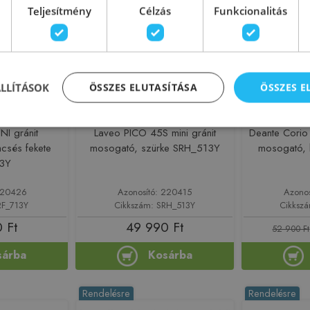
Teljesítmény
Célzás
Funkcionalitás
ÁLLÍTÁSOK
ÖSSZES ELUTASÍTÁSA
ÖSSZES 
NI gránit
Laveo PICO 45S mini gránit
Deante Corio
csés fekete
mosogató, szürke SRH_513Y
mosogató,
3Y
 220426
Azonosító: 220415
Azono
RF_713Y
Cikkszám: SRH_513Y
Cikksz
 Ft
49 990 Ft
52 900 Ft
sárba
Kosárba
Rendelésre
Rendelésre