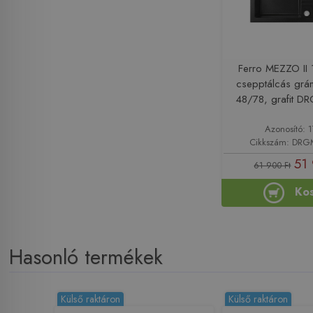
Ferro MEZZO II
csepptálcás grá
48/78, grafit 
Azonosító: 
Cikkszám: DR
51 
61 900 Ft
Ko
Hasonló termékek
Külső raktáron
Külső raktáron