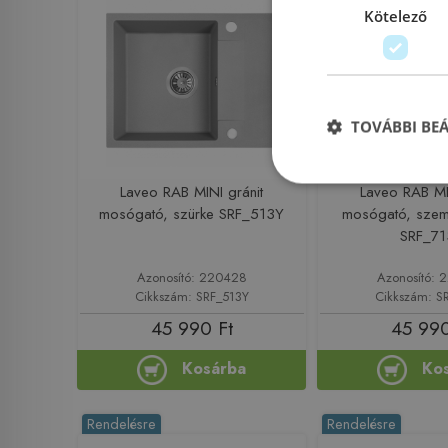
Kötelező
TOVÁBBI BE
Laveo RAB MINI gránit
Laveo RAB MI
mosógató, szürke SRF_513Y
mosógató, szem
SRF_71
Azonosító: 220428
Azonosító:
Cikkszám: SRF_513Y
Cikkszám: S
45 990 Ft
45 990
Kosárba
Ko
Rendelésre
Rendelésre