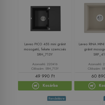
Laveo PICO 45S mini gránit
Laveo RINA MINI
mosogató, fekete szemcsés
gránit mosog
SRH_713Y
SRP_4
Azonosító: 220416
Azonosító:
Cikkszám: SRH_713Y
Cikkszám: S
49 990 Ft
60 890
Kosárba
Ko
Rendelésre