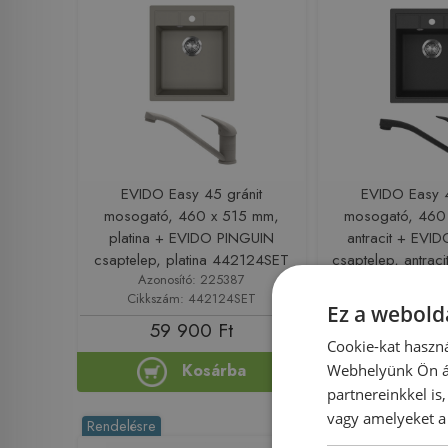
EVIDO Easy 45 gránit
EVIDO Easy 4
mosogató, 460 x 515 mm,
mosogató, 460
platina + EVIDO PINGUIN
antracit + EVI
csaptelep, platina 442124SET
csaptelep, antra
Azonosító: 225387
Azonosító: 
Cikkszám: 442124SET
Cikkszám: 4
Ez a webolda
59 900 Ft
59 900
Cookie-kat haszná
Kosárba
Ko
Webhelyünk Ön ál
partnereinkkel is
vagy amelyeket a 
Rendelésre
Rendelésre