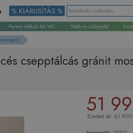
a
% KIÁRUSÍTÁS %
Perem nélküli fali WC
Walk-in zuhanyfal
Fürd
Gránit mosogató
 mosogató
cés csepptálcás gránit m
51 99
61 900 
Azonosító:
179573