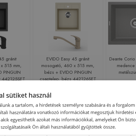
5 gránit
EVIDO Easy 45 gránit
Deante Corio
 x 515 mm,
mosogató, 460 x 515 mm,
medence 
DO PINGUIN
bézs + EVIDO PINGUIN
metálsz
cit 442125SET
csaptelep, bézs 442126SET
225386
Azonosító: 225385
Azono
42125SET
Cikkszám: 442126SET
Cikksz
l sütiket használ
 Ft
59 900 Ft
55
lunk a tartalom, a hirdetések személyre szabására és a forgalom
sárba
Kosárba
tali használatára vonatkozó információkat megosztjuk hirdetési
, akik egyesíthetik azokat más információkkal, amelyeket Ön bizto
szolgáltatásaik Ön általi használatából gyűjtöttek össze.
Rendelésre
Rendelésre