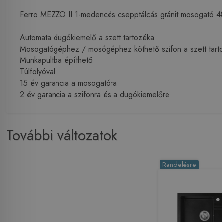
Ferro MEZZO II 1-medencés csepptálcás gránit mosogat
Automata dugókiemelő a szett tartozéka
Mosogatógéphez / mosógéphez köthető szifon a szett tart
Munkapultba építhető
Túlfolyóval
15 év garancia a mosogatóra
2 év garancia a szifonra és a dugókiemelőre
További változatok
Rendelésre