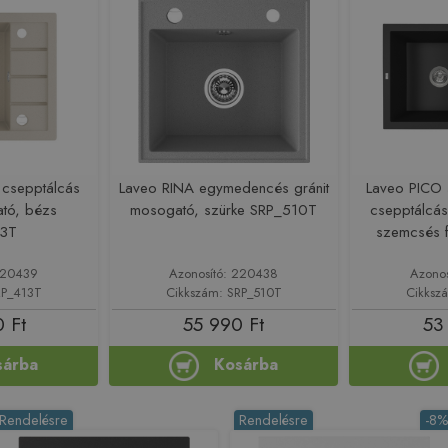
 csepptálcás
Laveo RINA egymedencés gránit
Laveo PICO
ató, bézs
mosogató, szürke SRP_510T
csepptálcás
13T
szemcsés 
 220439
Azonosító: 220438
Azono
RP_413T
Cikkszám: SRP_510T
Cikksz
 Ft
55 990 Ft
53
sárba
Kosárba
Rendelésre
Rendelésre
-8