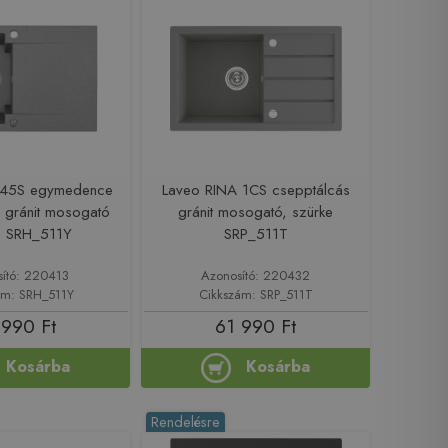
 45S egymedence
Laveo RINA 1CS csepptálcás
 gránit mosogató
gránit mosogató, szürke
e SRH_511Y
SRP_511T
sító: 220413
Azonosító: 220432
ám: SRH_511Y
Cikkszám: SRP_511T
 990 Ft
61 990 Ft
Kosárba
Kosárba
Rendelésre