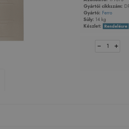
Gyártói cikkszám:
DR
Gyártó:
Ferro
Súly:
14 kg
Készlet:
Rendelésre
−
+