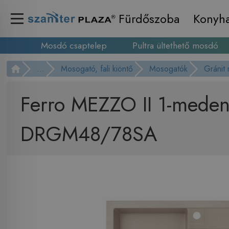
Fürdőszoba
Konyh
Mosdó csaptelep
Pultra ültethető mosdó
...
Mosogató, fali kiöntő
Mosogatók
Gránit
Ferro MEZZO II 1-meden
DRGM48/78SA