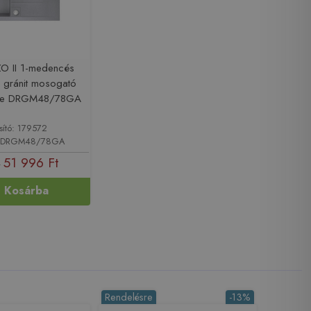
O II 1-medencés
 gránit mosogató
rke DRGM48/78GA
sító: 179572
: DRGM48/78GA
51 996 Ft
t
Kosárba
Rendelésre
-13%