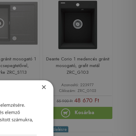
 gránit mosogató 1
Deante Corio 1 medencés gránit
csepegtetővel,
mosogató, grafit metál
ürke ZRC_S113
ZRC_G103
sító: 223972
Azonosító: 223977
×
ám: ZRC_S113
Cikkszám: ZRC_G103
 900 Ft
48 670 Ft
55 900 Ft
 elemzésére.
Kosárba
Kosárba
 és elemző
sított számukra,
-12%
Rendelésre