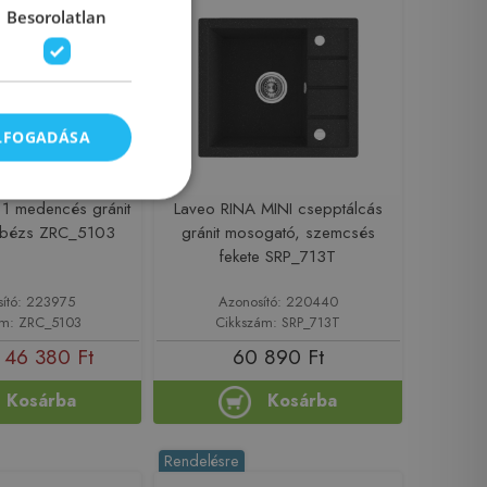
Besorolatlan
ELFOGADÁSA
 1 medencés gránit
Laveo RINA MINI csepptálcás
 bézs ZRC_5103
gránit mosogató, szemcsés
fekete SRP_713T
sító: 223975
Azonosító: 220440
ám: ZRC_5103
Cikkszám: SRP_713T
46 380 Ft
60 890 Ft
Kosárba
Kosárba
Rendelésre