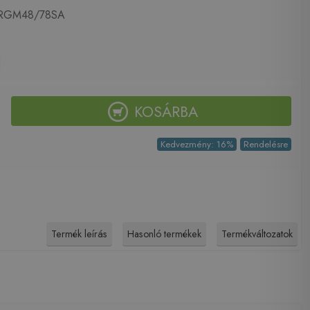
GM48/78SA
KOSÁRBA
Kedvezmény: 16%
Rendelésre
Termék leírás
Hasonló termékek
Termékváltozatok