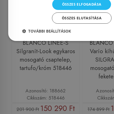
ÖSSZES ELFOGADÁSA
ÖSSZES ELUTASÍTÁSA
TOVÁBBI BEÁLLÍTÁSOK
Előleg köteles
BLANCO LINEE-S
BLANCO
Silgranit-Look egykaros
Vario kih
mosogató csaptelep,
SILGRA
tartufo/króm 518446
mosogató
feket
Azonosító: 188662
Azonosí
Cikkszám: 518446
Cikkszá
150 290 Ft
1
201 900 Ft
174 899 Ft