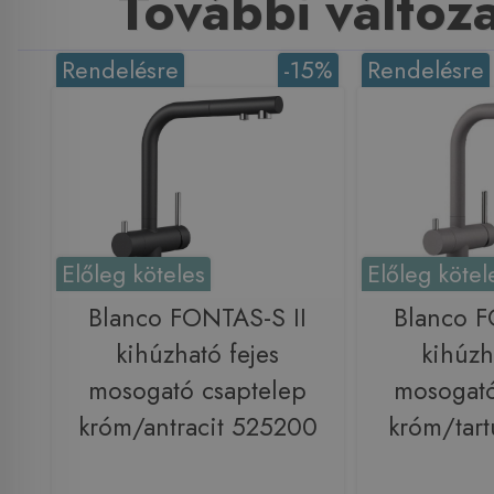
További változ
Rendelésre
-15%
Rendelésre
Előleg köteles
Előleg kötel
Blanco FONTAS-S II
Blanco F
kihúzható fejes
kihúzh
mosogató csaptelep
mosogató
króm/antracit 525200
króm/tar