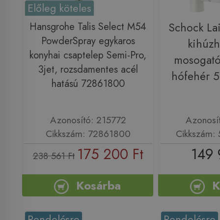
Előleg köteles
Hansgrohe Talis Select M54
Schock Lai
PowderSpray egykaros
kihúzh
konyhai csaptelep Semi-Pro,
mosogató
3jet, rozsdamentes acél
hófehér 
hatású 72861800
Azonosító: 215772
Azonosí
Cikkszám: 72861800
Cikkszám:
175 200 Ft
149 
238 561 Ft
Kosárba
K
Rendelésre
Rendelésre