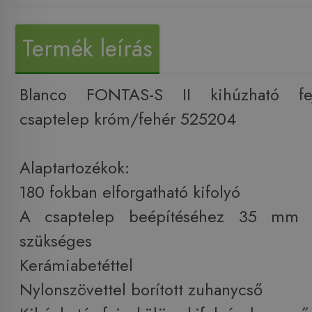
Termék leírás
Blanco FONTAS-S II kihúzható fe
csaptelep króm/fehér 525204
Alaptartozékok:
180 fokban elforgatható kifolyó
A csaptelep beépítéséhez 35 mm á
szükséges
Kerámiabetéttel
Nylonszövettel borított zuhanycső