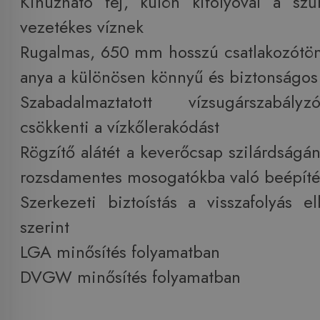
Kihúzható fej, külön kifolyóval a sz
vezetékes víznek
Rugalmas, 650 mm hosszú csatlakozótöm
anya a különösen könnyű és biztonságos
Szabadalmaztatott vízsugárszabály
csökkenti a vízkőlerakódást
Rögzítő alátét a keverőcsap szilárdságá
rozsdamentes mosogatókba való beépíté
Szerkezeti biztoístás a visszafolyás 
szerint
LGA minősítés folyamatban
DVGW minősítés folyamatban