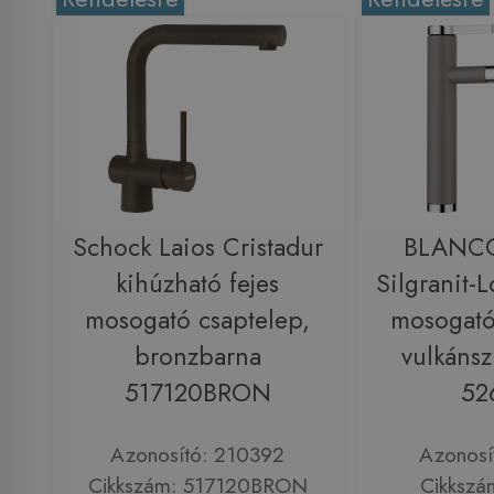
Schock Laios Cristadur
BLANCO
kihúzható fejes
Silgranit-
mosogató csaptelep,
mosogató
bronzbarna
vulkáns
517120BRON
52
Azonosító: 210392
Azonosí
Cikkszám: 517120BRON
Cikkszá