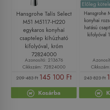
Előleg kötel
Hansgrohe Talis Select
Hansgrohe M
konyhai roz
M51 M5117-H220
hatású csapt
egykaros konyhai
kifolyóval
csaptelep kihúzható
kifolyóval, króm
72824000
Azonosító: 213676
Azonosí
Cikkszám: 72824000
Cikkszám
145 100 Ft
209 483 Ft
243 823 Ft
Kosárba
K