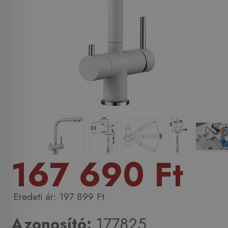
167 690 Ft
197 899 Ft
Azonosító:
177825