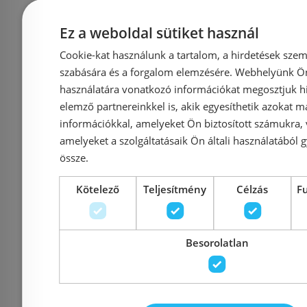
BUGNATESE Kobuk álló
BLANCO
kihúzható zuhanyfejes
Vario kih
Ez a weboldal sütiket használ
mosogatócsaptelep
SILGRA
Cookie-kat használunk a tartalom, a hirdetések szem
2291CR
mosogató
szabására és a forgalom elemzésére. Webhelyünk Ön 
kávé
használatára vonatkozó információkat megosztjuk hi
elemző partnereinkkel is, akik egyesíthetik azokat m
információkkal, amelyeket Ön biztosított számukra,
Azonosító: 156285
Azonosí
amelyeket a szolgáltatásaik Ön általi használatából g
Cikkszám: 2291CR
Cikkszá
össze.
186 480 Ft
172 900 Ft
Kötelező
Teljesítmény
Célzás
F
Kosárba
K
Besorolatlan
Rendelésre
-26%
Külső raktár