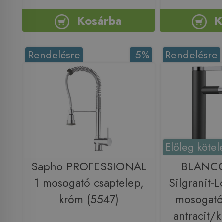
Kosárba
K
Rendelésre
-5%
Rendelésre
Előleg kötel
Sapho PROFESSIONAL
BLANCO
1 mosogató csaptelep,
Silgranit-
króm (5547)
mosogató
antracit/