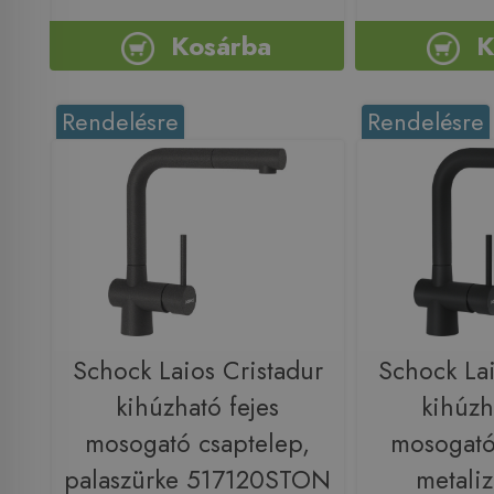
Kosárba
K
Rendelésre
Rendelésre
Schock Laios Cristadur
Schock Lai
kihúzható fejes
kihúzh
mosogató csaptelep,
mosogató
palaszürke 517120STON
metaliz