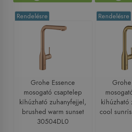
Rendelésre
Rendelésre
Grohe Essence
Grohe
mosogató csaptelep
mosogató
kihúzható zuhanyfejjel,
kihúzható 
brushed warm sunset
cool sunr
30504DL0