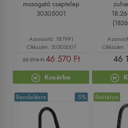
mosogató csaptelep
zuhan
30305001
18.26
(182
Azonosító: 187991
Azonosí
Cikkszám: 30305001
Cikkszám: 
46 570 Ft
46 
55 974 Ft
Kosárba
K
Rendelésre
-5%
Raktáron