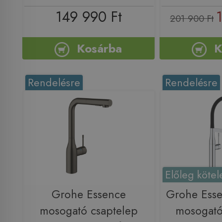
149 990 Ft
201 900 Ft
Kosárba
K
Rendelésre
Rendelésre
Előleg kötel
Grohe Essence
Grohe Esse
mosogató csaptelep
mosogató