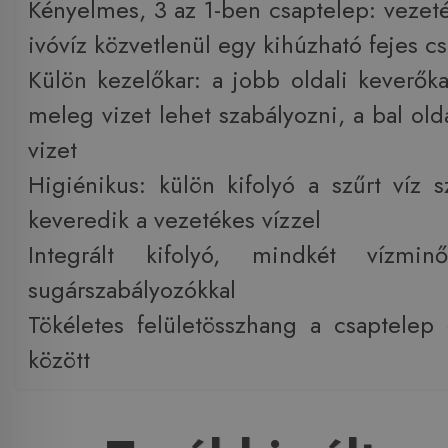
Kényelmes, 3 az 1-ben csaptelep: vezeté
ivóvíz közvetlenül egy kihúzható fejes c
Külön kezelőkar: a jobb oldali keverőka
meleg vizet lehet szabályozni, a bal oldal
vizet
Higiénikus: külön kifolyó a szűrt ví
keveredik a vezetékes vízzel
Integrált kifolyó, mindkét vízminő
sugárszabályozókkal
Tökéletes felületösszhang a csaptele
között