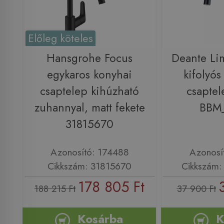
Előleg köteles
Hansgrohe Focus
Deante Li
egykaros konyhai
kifolyó
csaptelep kihúzható
csaptel
zuhannyal, matt fekete
BBM
31815670
Azonosító: 174488
Azonosí
Cikkszám: 31815670
Cikkszám
178 805 Ft
188 215 Ft
37 900 Ft
Kosárba
K