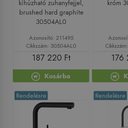
kihúzható zuhanyfejjel,
króm 
brushed hard graphite
30504AL0
Azonosító: 211495
Azonosí
Cikkszám: 30504AL0
Cikkszám
187 220 Ft
176 
Kosárba
K
Rendelésre
Rendelésre