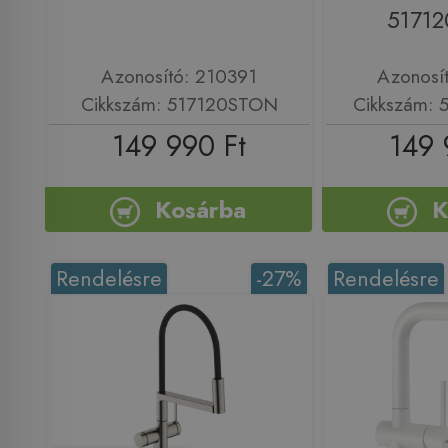
5171
Azonosító: 210391
Azonosí
Cikkszám: 517120STON
Cikkszám:
149 990 Ft
149 
Kosárba
K
Rendelésre
-27%
Rendelésre