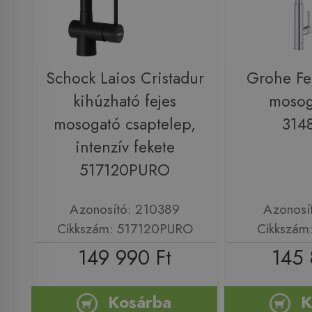
Schock Laios Cristadur
Grohe Fe
kihúzható fejes
mosog
mosogató csaptelep,
314
intenzív fekete
517120PURO
Azonosító: 210389
Azonosí
Cikkszám: 517120PURO
Cikkszám
149 990 Ft
145 
Kosárba
K