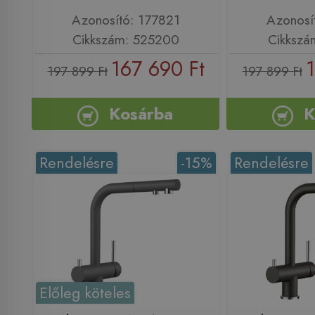
Azonosító: 177821
Azonosí
Cikkszám: 525200
Cikkszá
167 690 Ft
1
197 899 Ft
197 899 Ft
Kosárba
K
Rendelésre
-15%
Rendelésre
Előleg köteles