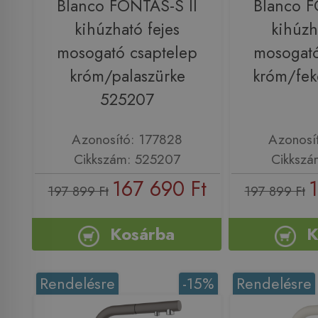
Blanco FONTAS-S II
Blanco F
kihúzható fejes
kihúzh
mosogató csaptelep
mosogató
króm/palaszürke
króm/fek
525207
Azonosító: 177828
Azonosí
Cikkszám: 525207
Cikkszá
167 690 Ft
1
197 899 Ft
197 899 Ft
Kosárba
K
Rendelésre
-15%
Rendelésre