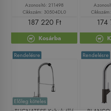
Azonosító: 211498
Azonosí
Cikkszám: 30504DL0
Cikkszám
187 220 Ft
174 
Kosárba
K
Rendelésre
Rendelésre
Előleg köteles