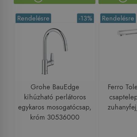
Rendelésre
-13%
Rendelésre
Grohe BauEdge
Ferro Tol
kihúzható perlátoros
csaptele
egykaros mosogatócsap,
zuhanyfe
króm 30536000