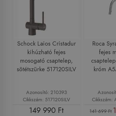
Schock Laios Cristadur
Roca Syr
kihúzható fejes
fejes 
mosogató csaptelep,
csaptelep
sötétszürke 517120SILV
króm A
Azonosító: 210393
Azonosí
Cikkszám: 517120SILV
Cikkszám:
149 990 Ft
141 699 Ft