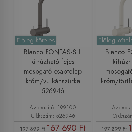
Előleg köteles
Előleg kötel
Blanco FONTAS-S II
Blanco F
kihúzható fejes
kihúzh
mosogató csaptelep
mosogató
króm/vulkánszürke
króm/tört
526946
Azonosító: 199100
Azonosí
Cikkszám: 526946
Cikkszá
167 690 Ft
1
197 899 Ft
197 899 Ft