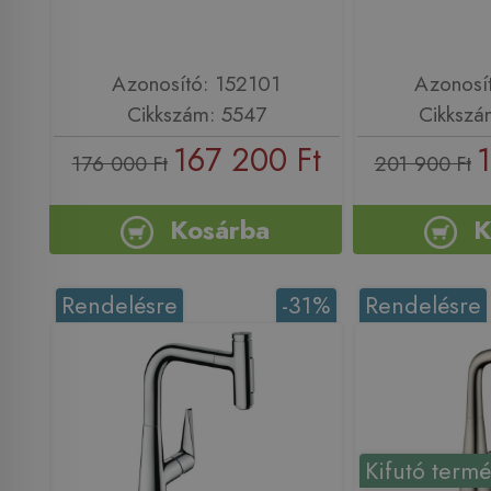
Azonosító: 152101
Azonosí
Cikkszám: 5547
Cikkszá
167 200 Ft
176 000 Ft
201 900 Ft
Kosárba
K
Rendelésre
-31%
Rendelésre
Kifutó term