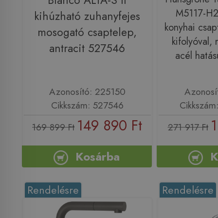
Blanco ALTA-S II
M5117-H2
kihúzható zuhanyfejes
konyhai csap
mosogató csaptelep,
kifolyóval,
antracit 527546
acél hatá
Azonosító: 225150
Azonosí
Cikkszám: 527546
Cikkszám
149 890 Ft
1
169 899 Ft
271 917 Ft
Kosárba
K
Rendelésre
Rendelésre