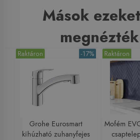
Mások ezeket
megnézték
Raktáron
-17%
Raktáron
Grohe Eurosmart
Mofém EVO
kihúzható zuhanyfejes
csaptele