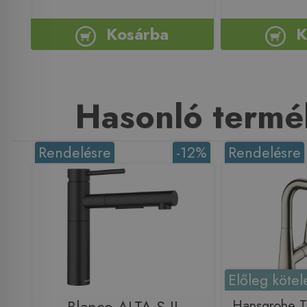
Kosárba
K
Hasonló termé
Rendelésre
-12%
Rendelésre
Előleg kötel
Hansgrohe Ta