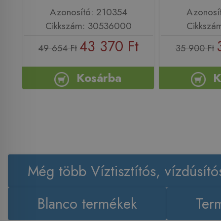
Azonosító: 210354
Azonosí
Cikkszám: 30536000
Cikkszá
43 370 Ft
49 654 Ft
35 900 Ft
Kosárba
K
Még több Víztisztítós, vízdúsító
Blanco termékek
Term