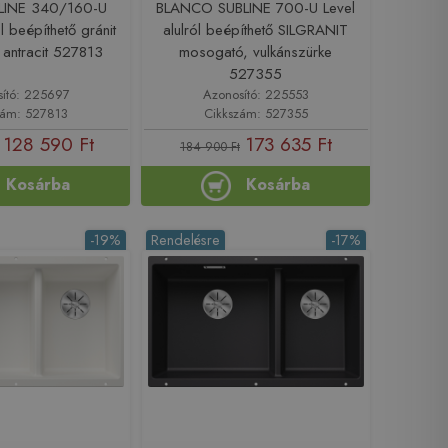
BLINE 340/160-U
BLANCO SUBLINE 700-U Level
l beépíthető gránit
alulról beépíthető SILGRANIT
antracit 527813
mosogató, vulkánszürke
527355
sító: 225697
Azonosító: 225553
zám: 527813
Cikkszám: 527355
128 590 Ft
173 635 Ft
184 900 Ft
Kosárba
Kosárba
-19%
Rendelésre
-17%