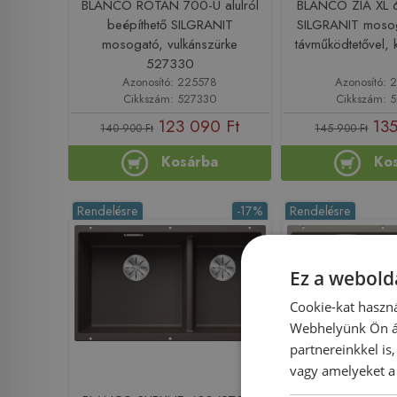
BLANCO ROTAN 700-U alulról
BLANCO ZIA XL 
beépíthető SILGRANIT
SILGRANIT mosog
mosogató, vulkánszürke
távműködtetővel,
527330
Azonosító: 225578
Azonosító: 
Cikkszám: 527330
Cikkszám: 
123 090 Ft
135
140 900 Ft
145 900 Ft
Kosárba
Ko
Rendelésre
-17%
Rendelésre
Ez a webolda
Cookie-kat haszná
Webhelyünk Ön ál
partnereinkkel is
vagy amelyeket a 