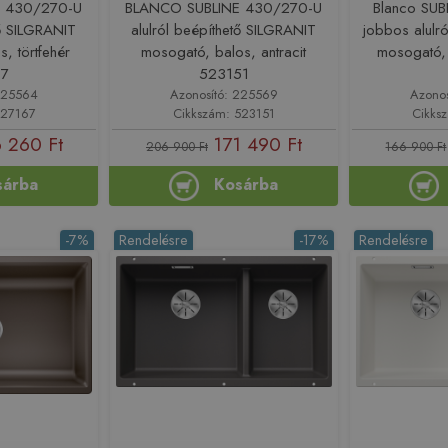
E 430/270-U
BLANCO SUBLINE 430/270-U
Blanco SU
tő SILGRANIT
alulról beépíthető SILGRANIT
jobbos alulró
, törtfehér
mosogató, balos, antracit
mosogató, 
67
523151
225564
Azonosító: 225569
Azono
527167
Cikkszám: 523151
Cikks
 260 Ft
171 490 Ft
206 900 Ft
166 900 Ft
sárba
Kosárba
-7%
Rendelésre
-17%
Rendelésre