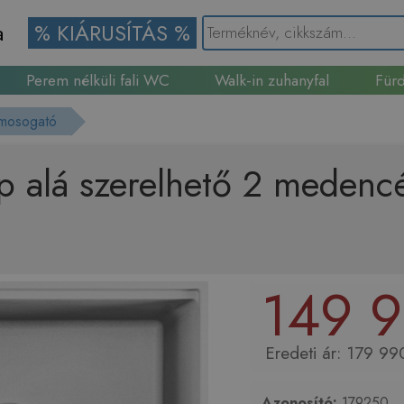
a
% KIÁRUSÍTÁS %
Perem nélküli fali WC
Walk-in zuhanyfal
Fürd
Gránit mosogató
 mosogató
p alá szerelhető 2 medenc
149 9
179 990
Azonosító:
179250