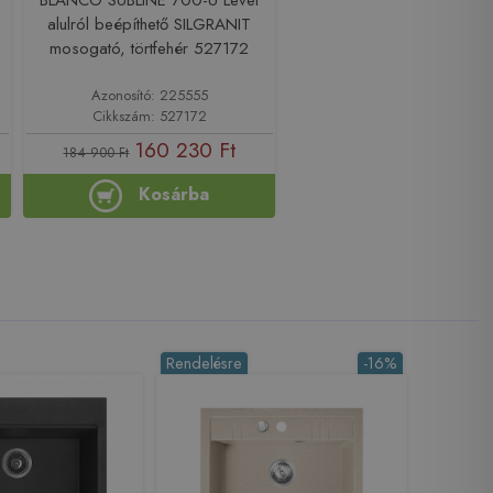
alulról beépíthető SILGRANIT
mosogató, törtfehér 527172
Azonosító: 225555
Cikkszám: 527172
160 230 Ft
184 900 Ft
Kosárba
Rendelésre
-16%