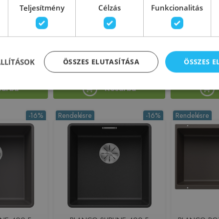
E 430/270-U
BLANCO ROTAN 700-U alulról
BLANCO S
Teljesítmény
Célzás
Funkcionalitás
tő SILGRANIT
beépíthető SILGRANIT
munkalappal
s, tartufo
mosogató, fehér 521346
SILGRANIT
58
5
225566
Azonosító: 225576
Azono
523158
Cikkszám: 521346
Cikks
ÁLLÍTÁSOK
ÖSSZES ELUTASÍTÁSA
ÖSSZES 
 590 Ft
124 890 Ft
140 900 Ft
158 900 Ft
sárba
Kosárba
-16%
Rendelésre
-16%
Rendelésre