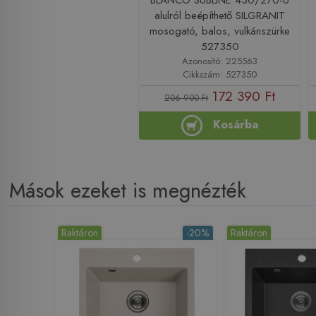
alulról beépíthető SILGRANIT
mosogató, balos, vulkánszürke
527350
Azonosító: 225563
Cikkszám: 527350
172 390 Ft
206 900 Ft
Kosárba
Mások ezeket is megnézték
Raktáron
-20%
Raktáron