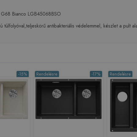
nit, G68 Bianco LGB45068BSO
 túlfolyóval,teljeskörű antibakteriális védelemmel, készlet a pult a
-15%
Rendelésre
-17%
Rendelésre