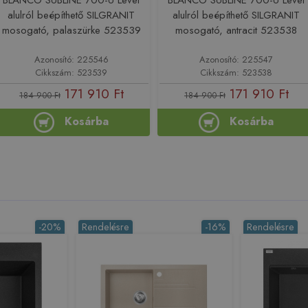
alulról beépíthető SILGRANIT
alulról beépíthető SILGRANIT
mosogató, palaszürke 523539
mosogató, antracit 523538
Azonosító: 225546
Azonosító: 225547
Cikkszám: 523539
Cikkszám: 523538
171 910 Ft
171 910 Ft
184 900 Ft
184 900 Ft
Kosárba
Kosárba
-20%
Rendelésre
-16%
Rendelésre