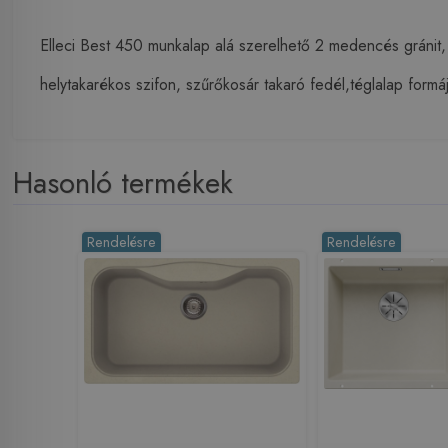
Elleci Best 450 munkalap alá szerelhető 2 medencés grá
helytakarékos szifon, szűrőkosár takaró fedél,téglalap formájú
Hasonló termékek
Rendelésre
Rendelésre