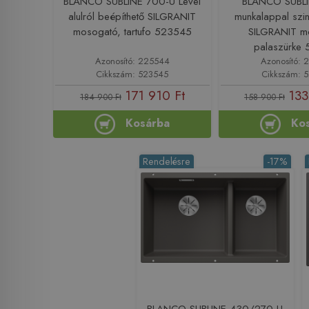
BLANCO SUBLINE 700-U Level
BLANCO SUBL
alulról beépíthető SILGRANIT
munkalappal szin
mosogató, tartufo 523545
SILGRANIT m
palaszürke
Azonosító: 225544
Azonosító: 
Cikkszám: 523545
Cikkszám: 
171 910 Ft
133
184 900 Ft
158 900 Ft
Kosárba
Ko
Rendelésre
-17%
BLANCO SUBLINE 430/270-U