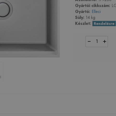
Gyártói cikkszám:
LG
Gyártó:
Elleci
Súly:
14 kg
Készlet:
Rendelésre
−
+