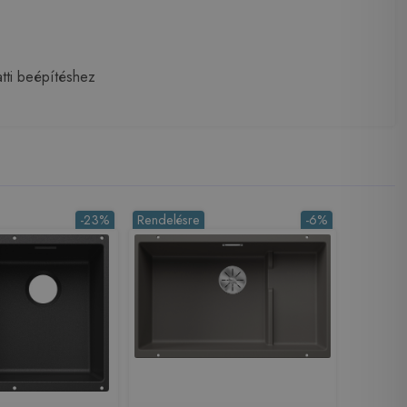
latti beépítéshez
-23%
Rendelésre
-6%