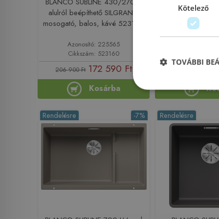
BLANCO SUBLINE 430/270-U
BLANCO SUBLIN
Kötelező
alulról beépíthető SILGRANIT
alulról beépíthe
mosogató, balos, kávé 523160
mosogató, balo
5231
Azonosító: 225565
Azonosító: 
Cikkszám: 523160
Cikkszám: 
TOVÁBBI BE
172 590 Ft
172
206 900 Ft
206 900 Ft
Kosárba
Ko
Rendelésre
-7%
Rendelésre