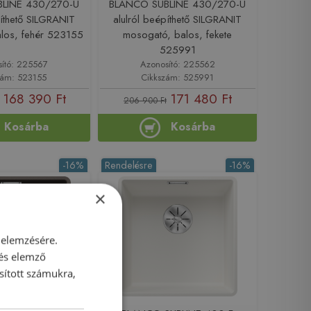
LINE 430/270-U
BLANCO SUBLINE 430/270-U
píthető SILGRANIT
alulról beépíthető SILGRANIT
los, fehér 523155
mosogató, balos, fekete
525991
sító: 225567
Azonosító: 225562
zám: 523155
Cikkszám: 525991
168 390 Ft
171 480 Ft
206 900 Ft
Kosárba
Kosárba
-16%
Rendelésre
-16%
×
 elemzésére.
 és elemző
sított számukra,