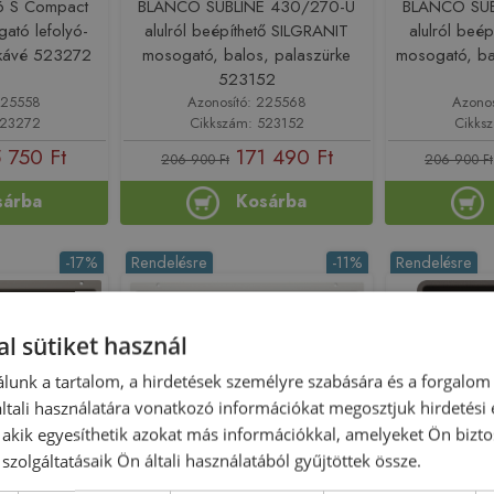
6 S Compact
BLANCO SUBLINE 430/270-U
BLANCO SUB
ató lefolyó-
alulról beépíthető SILGRANIT
alulról beé
 kávé 523272
mosogató, balos, palaszürke
mosogató, ba
523152
225558
Azonosító: 225568
Azono
523272
Cikkszám: 523152
Cikks
 750 Ft
171 490 Ft
206 900 Ft
206 900 Ft
sárba
Kosárba
-17%
Rendelésre
-11%
Rendelésre
l sütiket használ
lunk a tartalom, a hirdetések személyre szabására és a forgalom
tali használatára vonatkozó információkat megosztjuk hirdetési
, akik egyesíthetik azokat más információkkal, amelyeket Ön bizto
szolgáltatásaik Ön általi használatából gyűjtöttek össze.