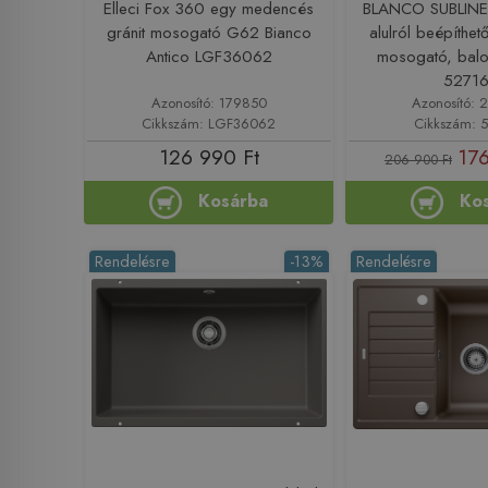
Elleci Fox 360 egy medencés
BLANCO SUBLIN
gránit mosogató G62 Bianco
alulról beépíthe
Antico LGF36062
mosogató, balos
5271
Azonosító: 179850
Azonosító: 
Cikkszám: LGF36062
Cikkszám: 
126 990 Ft
176
206 900 Ft
Kosárba
Ko
Rendelésre
-13%
Rendelésre