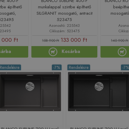
INE 400-F
BLANCO SUBLINE 400-F
BLANCO ROT
tbe építhető
munkalappal szintbe építhető
beépíth
osogató,
SILGRANIT mosogató, antracit
mosogató
 523495
523475
225542
Azonosító: 225543
Azono
523495
Cikkszám: 523475
Cikks
 000 Ft
133 000 Ft
158 900 Ft
140 900 Ft
sárba
Kosárba
Rendelésre
-7%
Rendelésre
-7
BLANCO SUBLINE 700-U Level
BLANCO SUBLINE 700-U Level