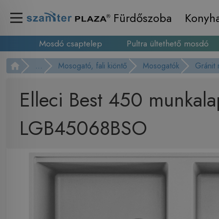
Fürdőszoba
Konyh
Mosdó csaptelep
Pultra ültethető mosdó
...
Mosogató, fali kiöntő
Mosogatók
Gránit
Elleci Best 450 munkala
LGB45068BSO