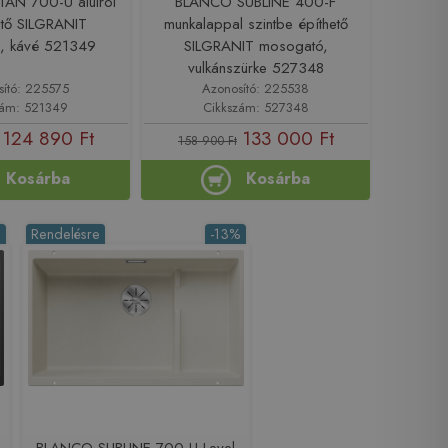
AN 700-U alulról
BLANCO SUBLINE 400-F
ető SILGRANIT
munkalappal szintbe építhető
, kávé 521349
SILGRANIT mosogató,
vulkánszürke 527348
sító: 225575
Azonosító: 225538
zám: 521349
Cikkszám: 527348
124 890 Ft
133 000 Ft
158 900 Ft
Kosárba
Kosárba
%
Rendelésre
-13%
BLANCO SUBLINE 700-U Level