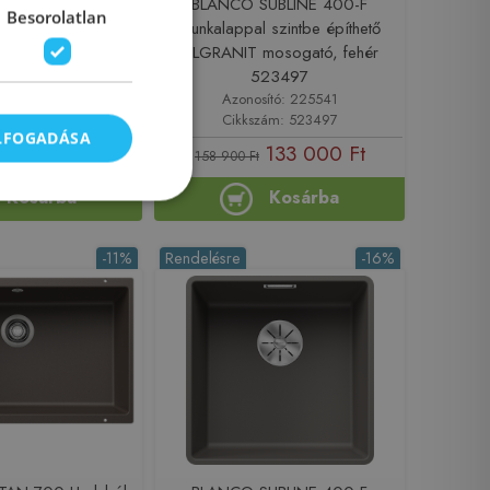
UBLINE 400-F
BLANCO SUBLINE 400-F
Besorolatlan
 szintbe építhető
munkalappal szintbe építhető
 mosogató, kávé
SILGRANIT mosogató, fehér
23499
523497
sító: 225540
Azonosító: 225541
zám: 523499
Cikkszám: 523497
ELFOGADÁSA
133 000 Ft
133 000 Ft
158 900 Ft
Kosárba
Kosárba
-11%
Rendelésre
-16%