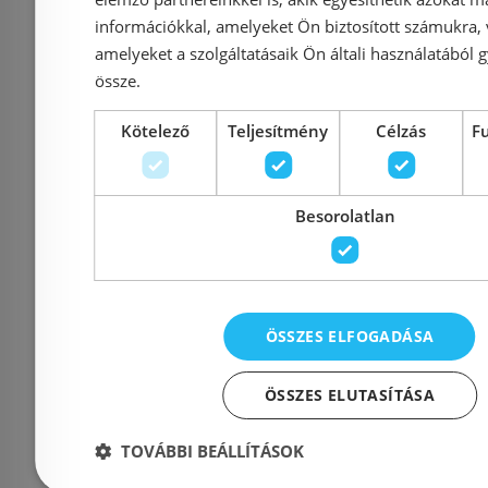
Kosárba
K
információkkal, amelyeket Ön biztosított számukra,
amelyeket a szolgáltatásaik Ön általi használatából g
Rendelésre
-16%
Rendelésre
össze.
Kötelező
Teljesítmény
Célzás
F
Besorolatlan
Ferro MEZZO II 1-
Lav
ÖSSZES ELFOGADÁSA
medencés csepptálcás
egymeden
gránit mosogató 48/78,
mosogat
ÖSSZES ELUTASÍTÁSA
homok DRGM48/78SA
SRT_710Y
TOVÁBBI BEÁLLÍTÁSOK