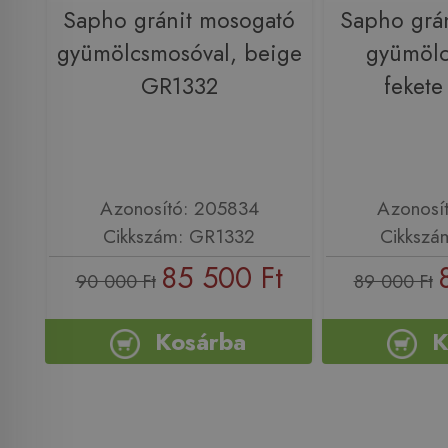
Sapho gránit mosogató
Sapho grá
gyümölcsmosóval, beige
gyümölc
GR1332
feket
Azonosító: 205834
Azonosí
Cikkszám: GR1332
Cikkszá
85 500 Ft
90 000 Ft
89 000 Ft
Kosárba
K