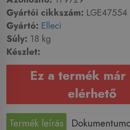
Gyártói cikkszám:
LGE47554
Gyártó:
Elleci
Súly:
18 kg
Készlet:
Ez a termék már
elérhető
Termék leírás
Dokumentum