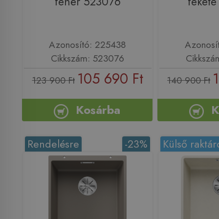
fehér 523076
feket
Azonosító: 225438
Azonosí
Cikkszám: 523076
Cikkszá
105 690 Ft
123 900 Ft
140 900 Ft
Kosárba
K
Rendelésre
-23%
Külső raktár