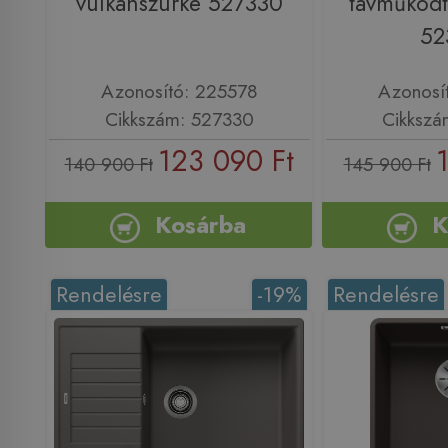
vulkánszürke 527330
távműködt
52
Azonosító: 225578
Azonosí
Cikkszám: 527330
Cikkszá
123 090 Ft
140 900 Ft
145 900 Ft
Kosárba
K
Rendelésre
-19%
Rendelésre