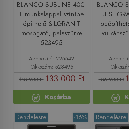
BLANCO SUBLINE 400-
BLANCO S
F munkalappal szintbe
U SILGRA
építhető SILGRANIT
beépíthet
mosogató, palaszürke
vulkánsz
523495
Azonosító: 225542
Azonosí
Cikkszám: 523495
Cikkszá
133 000 Ft
1
158 900 Ft
186 900 Ft
Kosárba
K
Rendelésre
-16%
Rendelésre