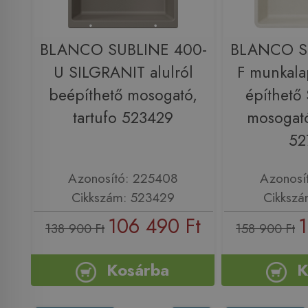
BLANCO SUBLINE 400-
BLANCO S
U SILGRANIT alulról
F munkala
beépíthető mosogató,
építhető
tartufo 523429
mosogató
52
Azonosító: 225408
Azonosí
Cikkszám: 523429
Cikkszá
106 490 Ft
1
138 900 Ft
158 900 Ft
Kosárba
K