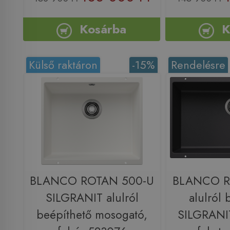
Kosárba
K
Külső raktáron
-15%
Rendelésre
BLANCO ROTAN 500-U
BLANCO R
SILGRANIT alulról
alulról 
beépíthető mosogató,
SILGRANI