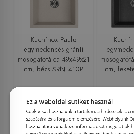
Kuchinox Paulo
Kuchin
egymedencés gránit
egymeden
mosogatótálca 49x49x21
mosogatótá
cm, bézs SRN_410P
cm, feke
Azonosító: 214276
Azonosí
Ez a weboldal sütiket használ
Cikkszám: SRN_410P
Cikkszám
Cookie-kat használunk a tartalom, a hirdetések szem
39 990 Ft
49 900 Ft
49 900 Ft
szabására és a forgalom elemzésére. Webhelyünk Ön 
használatára vonatkozó információkat megosztjuk hi
elemző partnereinkkel is, akik egyesíthetik azokat m