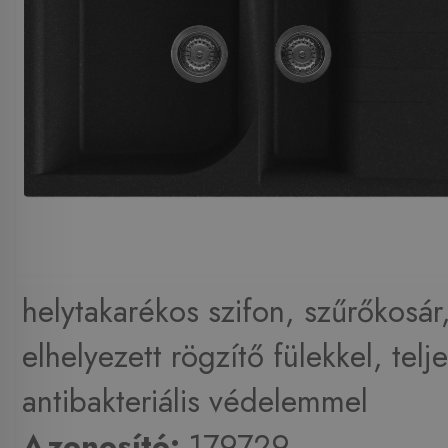
helytakarékos szifon, szűrőkosár,
elhelyezett rögzítő fülekkel, telj
antibakteriális védelemmel
Azonosító:
179729