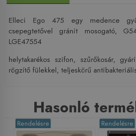
Elleci Ego 475 egy medence gyüm
csepegtetővel gránit mosogató, G5
LGE47554
helytakarékos szifon, szűrőkosár, gyári
rögzítő fülekkel, teljeskörű antibakteriá
Hasonló termé
Rendelésre
Rendelésre