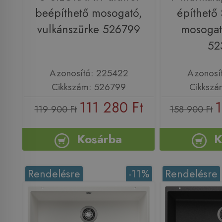
beépíthető mosogató,
építhető
vulkánszürke 526799
mosogató
52
Azonosító: 225422
Azonosí
Cikkszám: 526799
Cikkszá
111 280 Ft
1
119 900 Ft
158 900 Ft
Kosárba
K
Rendelésre
-11%
Rendelésre