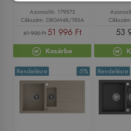
Azonosító: 179573
Azonosí
Cikkszám: DRGM48/78SA
Cikkszám
51 996 Ft
53 
61 900 Ft
Kosárba
K
Rendelésre
-5%
Rendelésre