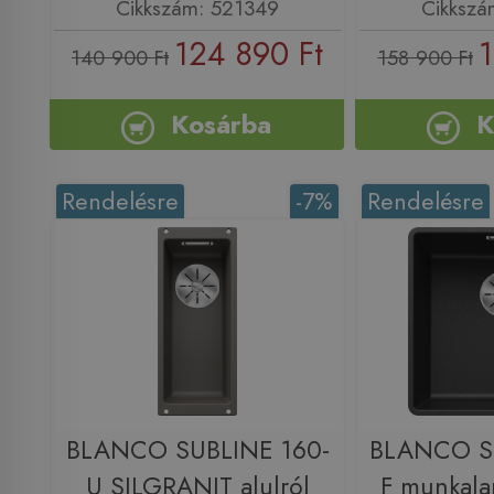
Cikkszám: 521349
Cikkszá
124 890 Ft
1
140 900 Ft
158 900 Ft
Kosárba
K
Rendelésre
-7%
Rendelésre
BLANCO SUBLINE 160-
BLANCO S
U SILGRANIT alulról
F munkala