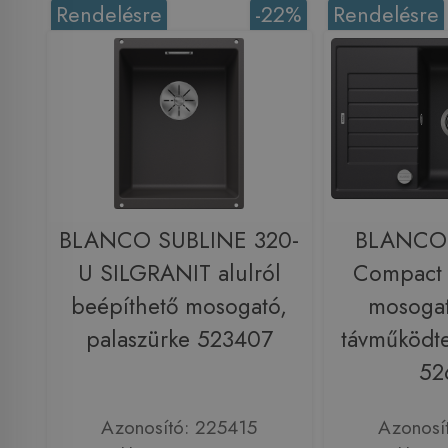
Rendelésre
-22%
Rendelésre
BLANCO SUBLINE 320-
BLANCO 
U SILGRANIT alulról
Compact
beépíthető mosogató,
mosogat
palaszürke 523407
távműködte
52
Azonosító: 225415
Azonosí