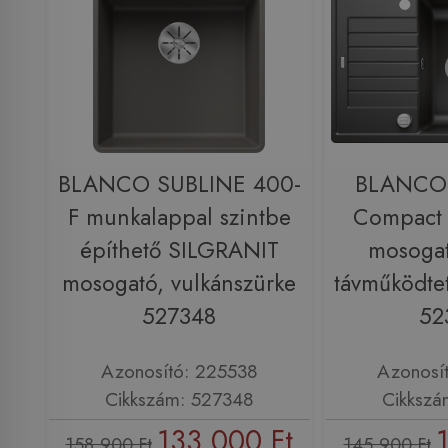
BLANCO SUBLINE 400-
BLANCO 
F munkalappal szintbe
Compact
építhető SILGRANIT
mosogat
mosogató, vulkánszürke
távműködtet
527348
52
Azonosító: 225538
Azonosí
Cikkszám: 527348
Cikkszá
133 000 Ft
158 900 Ft
145 900 Ft