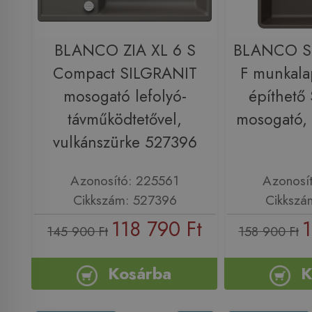
BLANCO ZIA XL 6 S
BLANCO S
Compact SILGRANIT
F munkala
mosogató lefolyó-
építhető
távműködtetővel,
mosogató,
vulkánszürke 527396
Azonosító: 225561
Azonosí
Cikkszám: 527396
Cikkszá
118 790 Ft
1
145 900 Ft
158 900 Ft
Kosárba
K