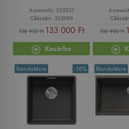
Azonosító: 225537
Azonosí
Cikkszám: 525988
Cikkszá
133 000 Ft
158 900 Ft
138 900 Ft
Kosárba
K
Rendelésre
-16%
Rendelésre