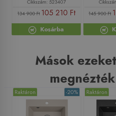
Cikkszám: 523407
Cikkszá
105 210 Ft
1
134 900 Ft
145 900 Ft
Kosárba
K
Mások ezeket
megnézték
Raktáron
-20%
Raktáron