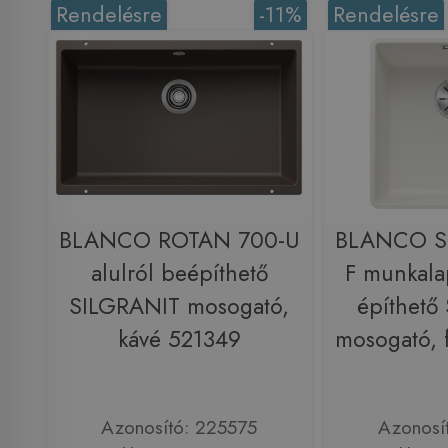
Rendelésre
-11%
Rendelésre
BLANCO ROTAN 700-U
BLANCO S
alulról beépíthető
F munkala
SILGRANIT mosogató,
építhető
kávé 521349
mosogató, 
Azonosító: 225575
Azonosí