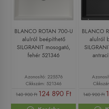
BLANCO ROTAN 700-U
BLANCO R
alulról beépíthető
alulról 
SILGRANIT mosogató,
SILGRANI
fehér 521346
antrac
Azonosító: 225576
Azonosí
Cikkszám: 521346
Cikkszá
124 890 Ft
140 900 Ft
140 900 Ft