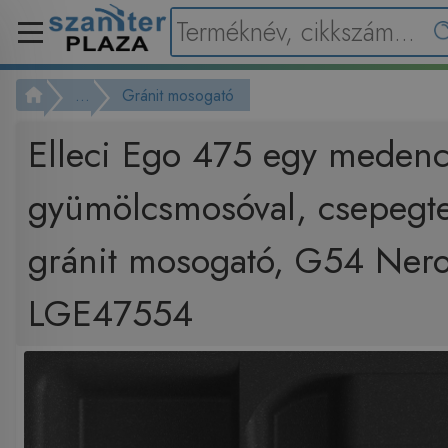
...
Gránit mosogató
Elleci Ego 475 egy meden
gyümölcsmosóval, csepegte
gránit mosogató, G54 Nero
LGE47554