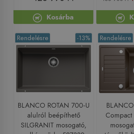
Kosárba
K
Rendelésre
-13%
Rendelésre
BLANCO ROTAN 700-U
BLANCO 
alulról beépíthető
Compact
SILGRANIT mosogató,
mosogat