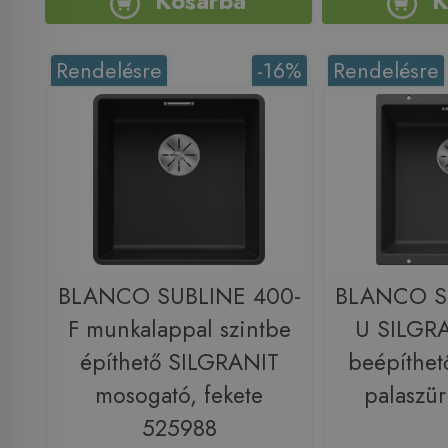
Kosárba
K
Rendelésre
-16%
Rendelésre
BLANCO SUBLINE 400-
BLANCO S
F munkalappal szintbe
U SILGRA
építhető SILGRANIT
beépíthet
mosogató, fekete
palaszü
525988