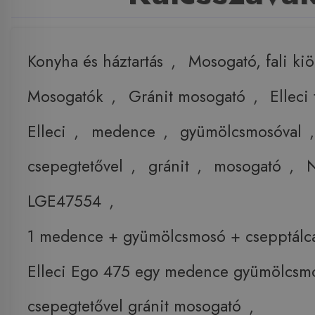
Konyha és háztartás
,
Mosogató, fali ki
Mosogatók
,
Gránit mosogató
,
Elleci
Elleci
,
medence
,
gyümölcsmosóval
,
csepegtetővel
,
gránit
,
mosogató
,
LGE47554
,
1 medence + gyümölcsmosó + csepptálca 
Elleci Ego 475 egy medence gyümölcsm
csepegtetővel gránit mosogató
,