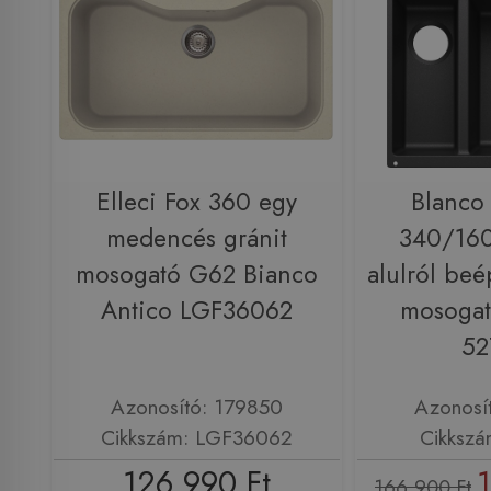
Elleci Fox 360 egy
Blanco
medencés gránit
340/160
mosogató G62 Bianco
alulról beé
Antico LGF36062
mosogató
52
Azonosító: 179850
Azonosí
Cikkszám: LGF36062
Cikkszá
126 990 Ft
166 900 Ft