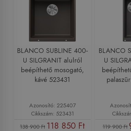
BLANCO SUBLINE 400-
BLANCO S
U SILGRANIT alulról
U SILGRA
beépíthető mosogató,
beépíthet
kávé 523431
palaszü
Azonosító: 225407
Azonosí
Cikkszám: 523431
Cikkszá
118 850 Ft
138 900 Ft
119 900 Ft