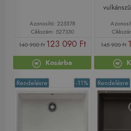
vulkánsz
Azonosító: 225578
Azonosí
Cikkszám: 527330
Cikkszá
123 090 Ft
140 900 Ft
145 900 Ft
Kosárba
K
Rendelésre
-11%
Rendelésre