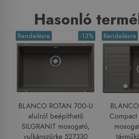
Hasonló termé
Rendelésre
-13%
Rendelésre
BLANCO ROTAN 700-U
BLANCO 
alulról beépíthető
Compact
SILGRANIT mosogató,
mosogat
vulkánszürke 527330
távműkö