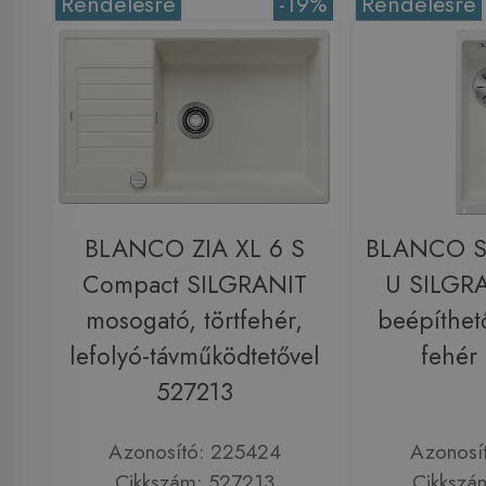
Rendelésre
-19%
Rendelésre
BLANCO ZIA XL 6 S
BLANCO S
Compact SILGRANIT
U SILGRA
mosogató, törtfehér,
beépíthet
lefolyó-távműködtetővel
fehér
527213
Azonosító: 225424
Azonosí
Cikkszám: 527213
Cikkszá