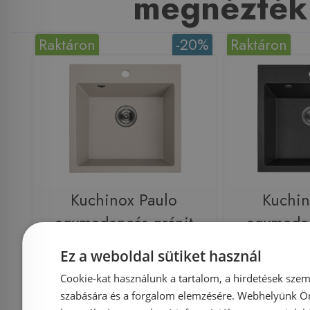
megnézték
Raktáron
-20%
Raktáron
Kuchinox Paulo
Kuchin
egymedencés gránit
egymeden
mosogatótálca 49x49x21
mosogatótá
Ez a weboldal sütiket használ
cm, bézs SRN_410P
cm, feke
Cookie-kat használunk a tartalom, a hirdetések szem
szabására és a forgalom elemzésére. Webhelyünk Ön 