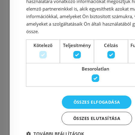
használatára vonatkozó információkat megosztjuk hi
Azonosító: 214276
Azonosí
elemző partnereinkkel is, akik egyesíthetik azokat m
információkkal, amelyeket Ön biztosított számukra,
Cikkszám: SRN_410P
Cikkszám
amelyeket a szolgáltatásaik Ön általi használatából g
39 990 Ft
49 900 Ft
49 900 Ft
össze.
Kötelező
Teljesítmény
Célzás
F
Kosárba
K
Rendelésre
-16%
Rendelésre
Besorolatlan
ÖSSZES ELFOGADÁSA
ÖSSZES ELUTASÍTÁSA
TOVÁBBI BEÁLLÍTÁSOK