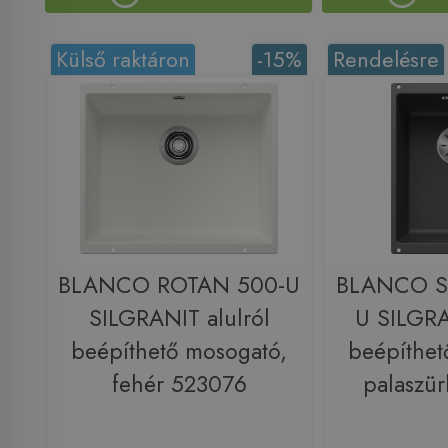
Külső raktáron
-15%
Rendelésre
BLANCO ROTAN 500-U
BLANCO S
SILGRANIT alulról
U SILGRA
beépíthető mosogató,
beépíthet
fehér 523076
palaszü