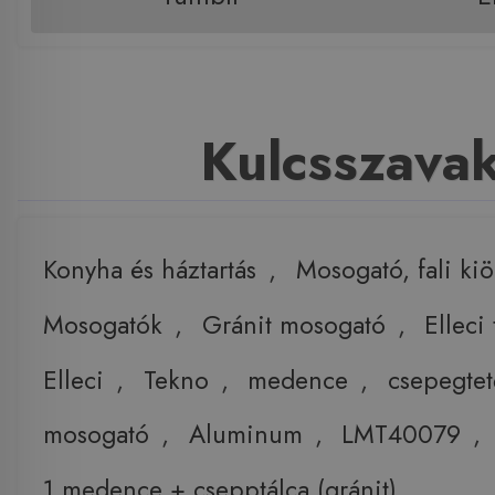
Kulcsszava
Konyha és háztartás
,
Mosogató, fali ki
Mosogatók
,
Gránit mosogató
,
Elleci
Elleci
,
Tekno
,
medence
,
csepegtet
mosogató
,
Aluminum
,
LMT40079
,
1 medence + csepptálca (gránit)
,