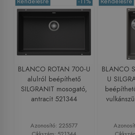
Rendelésre
-11%
Rendelésre
BLANCO ROTAN 700-U
BLANCO S
alulról beépíthető
U SILGRA
SILGRANIT mosogató,
beépíthet
antracit 521344
vulkánsz
Azonosító: 225577
Azonosí
Cikkszám: 521344
Cikkszá