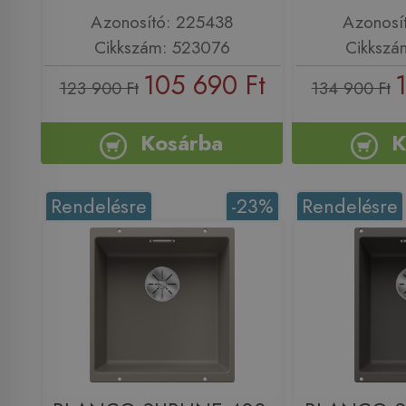
Azonosító: 225438
Azonosí
Cikkszám: 523076
Cikkszá
105 690 Ft
123 900 Ft
134 900 Ft
Kosárba
K
Rendelésre
-23%
Rendelésre