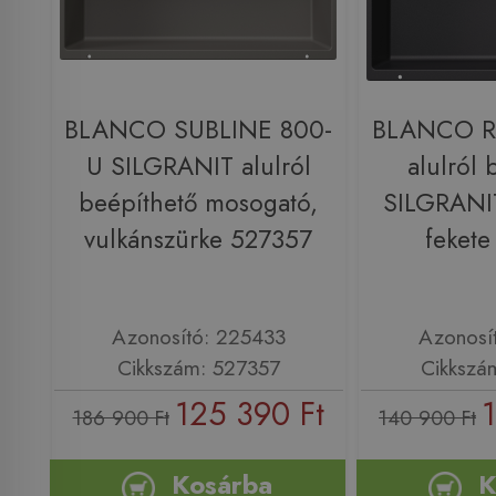
BLANCO SUBLINE 800-
BLANCO R
U SILGRANIT alulról
alulról 
beépíthető mosogató,
SILGRANI
vulkánszürke 527357
feket
Azonosító: 225433
Azonosí
Cikkszám: 527357
Cikkszá
125 390 Ft
186 900 Ft
140 900 Ft
Kosárba
K