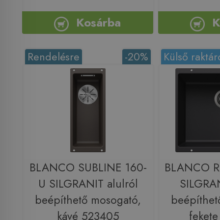
Kosárba
K
Rendelésre
-20%
Külső raktár
BLANCO SUBLINE 160-
BLANCO R
U SILGRANIT alulról
SILGRAN
beépíthető mosogató,
beépíthet
kávé 523405
feket