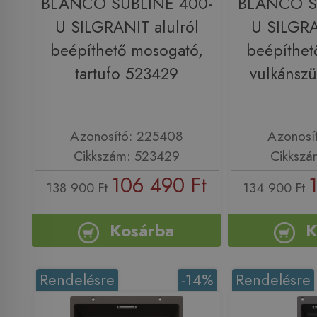
BLANCO SUBLINE 400-
BLANCO S
U SILGRANIT alulról
U SILGRA
beépíthető mosogató,
beépíthet
tartufo 523429
vulkánsz
Azonosító: 225408
Azonosí
Cikkszám: 523429
Cikkszá
106 490 Ft
138 900 Ft
134 900 Ft
Kosárba
K
Rendelésre
-14%
Rendelésre