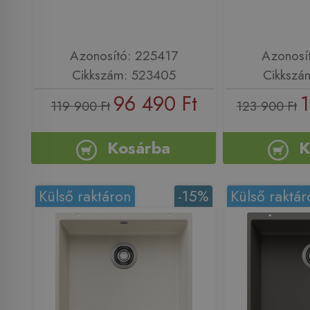
Azonosító: 225417
Azonosí
Cikkszám: 523405
Cikkszá
96 490 Ft
1
119 900 Ft
123 900 Ft
Kosárba
K
Külső raktáron
-15%
Külső raktár