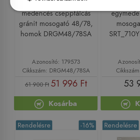
Ferro MEZZO II 1-
Lav
medencés csepptálcás
egymeden
gránit mosogató 48/78,
mosogat
homok DRGM48/78SA
SRT_710Y
Azonosító: 179573
Azonosí
Cikkszám: DRGM48/78SA
Cikkszám
51 996 Ft
53 
61 900 Ft
Kosárba
K
Rendelésre
-16%
Rendelésre