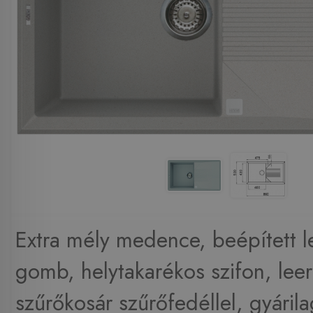
Extra mély medence, beépített l
gomb, helytakarékos szifon, lee
szűrőkosár szűrőfedéllel, gyárila