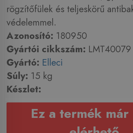
rögzítőfülek és teljeskörű antibak
védelemmel.
Azonosító:
180950
Gyártói cikkszám:
LMT40079
Gyártó:
Elleci
Súly:
15 kg
Készlet:
Ez a termék már
elérhető