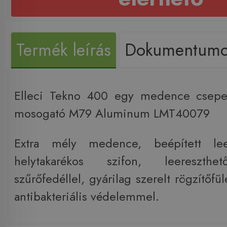
Termék leírás
Dokumentum
Elleci Tekno 400 egy medence csepeg
mosogató M79 Aluminum LMT40079
Extra mély medence, beépített le
helytakarékos szifon, leereszthe
szűrőfedéllel, gyárilag szerelt rögzítőfül
antibakteriális védelemmel.