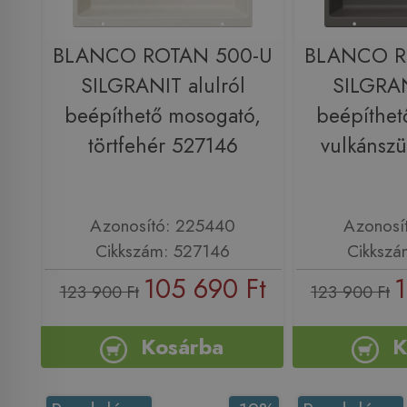
BLANCO ROTAN 500-U
BLANCO R
SILGRANIT alulról
SILGRAN
beépíthető mosogató,
beépíthet
törtfehér 527146
vulkánsz
Azonosító: 225440
Azonosí
Cikkszám: 527146
Cikkszá
105 690 Ft
1
123 900 Ft
123 900 Ft
Kosárba
K