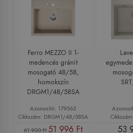
Ferro MEZZO II 1-
Lav
medencés gránit
egymeden
mosogató 48/58,
mosoga
homokszín
SRT
DRGM1/48/58SA
Azonosító: 179562
Azonosí
Cikkszám: DRGM1/48/58SA
Cikkszám
51 996 Ft
53 
61 900 Ft