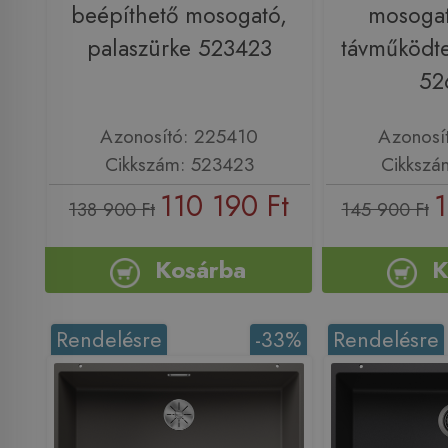
beépíthető mosogató,
mosogat
palaszürke 523423
távműködte
52
Azonosító: 225410
Azonosí
Cikkszám: 523423
Cikkszá
110 190 Ft
1
138 900 Ft
145 900 Ft
Kosárba
K
Rendelésre
-33%
Rendelésre