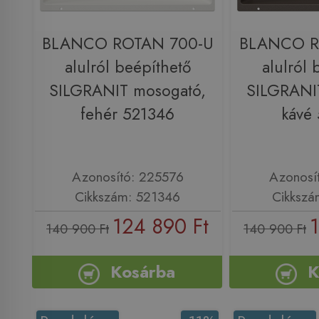
BLANCO ROTAN 700-U
BLANCO R
alulról beépíthető
alulról 
SILGRANIT mosogató,
SILGRANI
fehér 521346
kávé
Azonosító: 225576
Azonosí
Cikkszám: 521346
Cikkszá
124 890 Ft
140 900 Ft
140 900 Ft
Kosárba
K