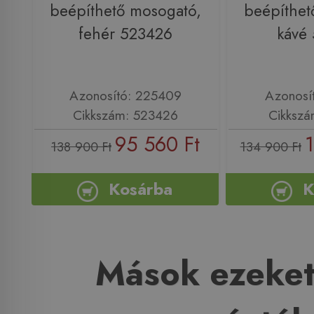
beépíthető mosogató,
beépíthet
fehér 523426
kávé
Azonosító: 225409
Azonosí
Cikkszám: 523426
Cikkszá
95 560 Ft
1
138 900 Ft
134 900 Ft
Kosárba
K
Mások ezeket