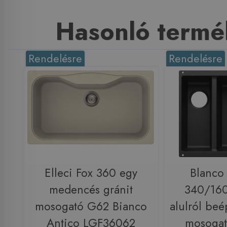
Hasonló termé
Rendelésre
Rendelésre
Elleci Fox 360 egy
Blanco
medencés gránit
340/160
mosogató G62 Bianco
alulról beé
Antico LGF36062
mosogató