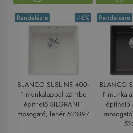
Rendelésre
-16%
Rendelésre
BLANCO SUBLINE 400-
BLANCO S
F munkalappal szintbe
F munkala
építhető SILGRANIT
építhető
mosogató, fehér 523497
mosogató,
52