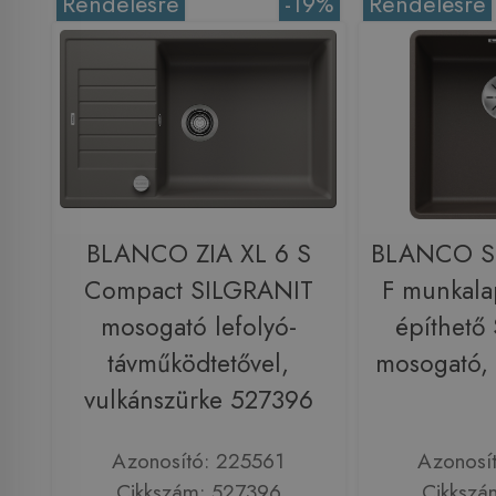
Rendelésre
-19%
Rendelésre
BLANCO ZIA XL 6 S
BLANCO S
Compact SILGRANIT
F munkala
mosogató lefolyó-
építhető
távműködtetővel,
mosogató,
vulkánszürke 527396
Azonosító: 225561
Azonosí
Cikkszám: 527396
Cikkszá