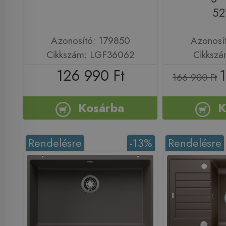
52
Azonosító: 179850
Azonosí
Cikkszám: LGF36062
Cikkszá
126 990 Ft
166 900 Ft
Kosárba
K
Rendelésre
-13%
Rendelésre