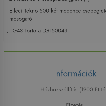
Elleci Tekno 500 két medence csepegtető
mosogató
,
G43 Tortora LGT50043
Információk
Házhozszállítás (1900 Ft-tó
Fizetés