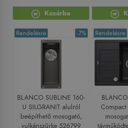
Kosárba
K
Rendelésre
-7%
Rendelésre
BLANCO SUBLINE 160-
BLANCO 
U SILGRANIT alulról
Compact
beépíthető mosogató,
mosogat
vulkánszürke 526799
távműködte