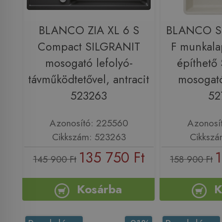
BLANCO ZIA XL 6 S
BLANCO S
Compact SILGRANIT
F munkala
mosogató lefolyó-
építhető
távműködtetővel, antracit
mosogató
523263
52
Azonosító: 225560
Azonosí
Cikkszám: 523263
Cikkszá
135 750 Ft
1
145 900 Ft
158 900 Ft
Kosárba
K