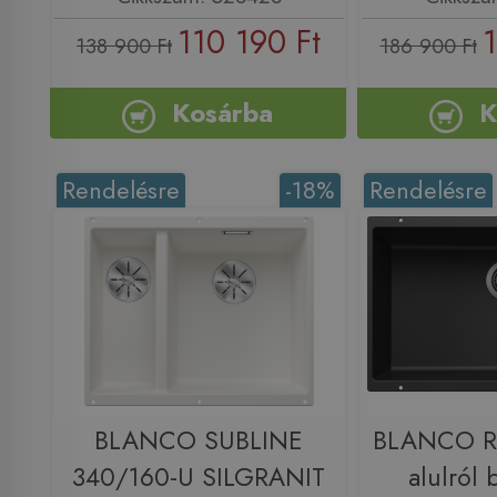
110 190 Ft
1
138 900 Ft
186 900 Ft
Kosárba
K
Rendelésre
-18%
Rendelésre
BLANCO SUBLINE
BLANCO R
340/160-U SILGRANIT
alulról 