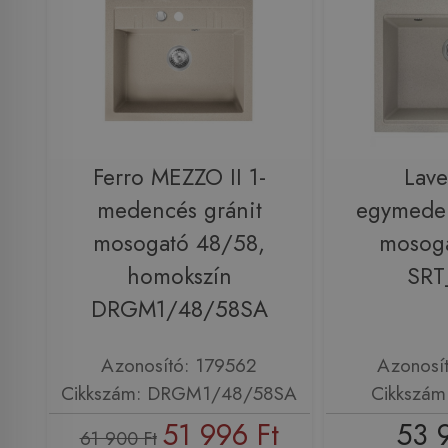
Ferro MEZZO II 1-
Lav
medencés gránit
egymeden
mosogató 48/58,
mosoga
homokszín
SRT
DRGM1/48/58SA
Azonosító: 179562
Azonosí
Cikkszám: DRGM1/48/58SA
Cikkszám
51 996 Ft
53 
61 900 Ft