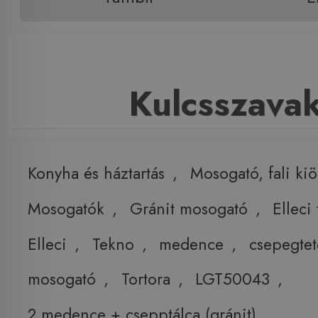
Kulcsszava
Konyha és háztartás
,
Mosogató, fali ki
Mosogatók
,
Gránit mosogató
,
Elleci
Elleci
,
Tekno
,
medence
,
csepegtet
mosogató
,
Tortora
,
LGT50043
,
2 medence + csepptálca (gránit)
,