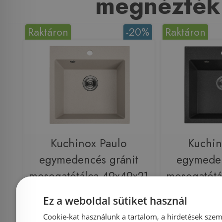
megnézték
Raktáron
-20%
Raktáron
Kuchinox Paulo
Kuchin
egymedencés gránit
egymeden
mosogatótálca 49x49x21
mosogatótá
cm, bézs SRN_410P
cm, feke
Ez a weboldal sütiket használ
Cookie-kat használunk a tartalom, a hirdetések szem