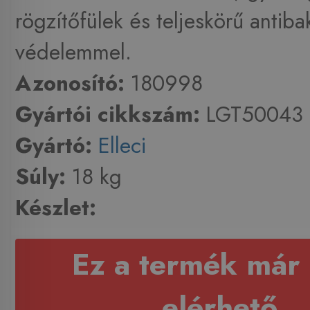
rögzítőfülek és teljeskörű antibak
védelemmel.
Azonosító:
180998
Gyártói cikkszám:
LGT50043
Gyártó:
Elleci
Súly:
18 kg
Készlet:
Ez a termék már
elérhető