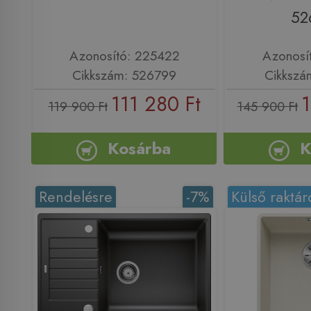
52
Azonosító: 225422
Azonosí
Cikkszám: 526799
Cikkszá
111 280 Ft
1
119 900 Ft
145 900 Ft
Kosárba
K
Rendelésre
-7%
Külső raktár