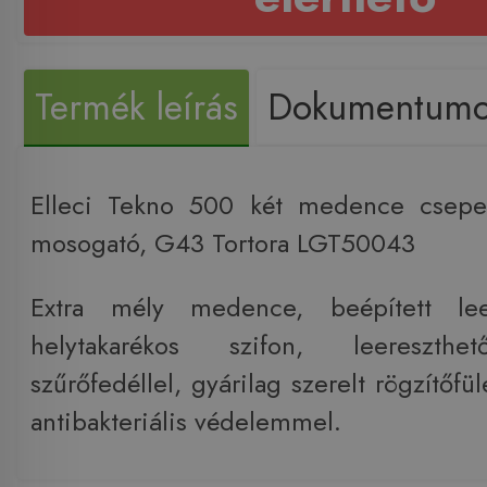
Termék leírás
Dokumentum
Elleci Tekno 500 két medence csepeg
mosogató, G43 Tortora LGT50043
Extra mély medence, beépített le
helytakarékos szifon, leereszthe
szűrőfedéllel, gyárilag szerelt rögzítőfül
antibakteriális védelemmel.