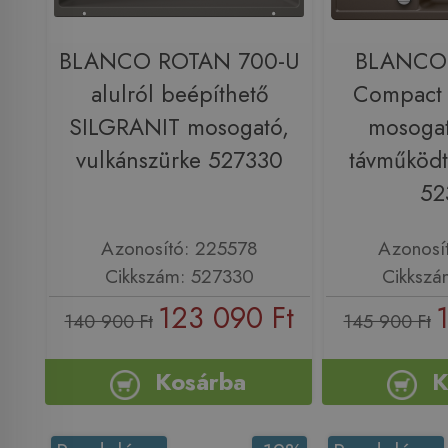
BLANCO ROTAN 700-U
BLANCO 
alulról beépíthető
Compact
SILGRANIT mosogató,
mosogat
vulkánszürke 527330
távműködt
52
Azonosító: 225578
Azonosí
Cikkszám: 527330
Cikkszá
123 090 Ft
140 900 Ft
145 900 Ft
Kosárba
K