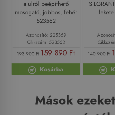
alulról beépíthető
SILGRANI
mosogató, jobbos, fehér
feket
523562
Azonosító: 225369
Azonosí
Cikkszám: 523562
Cikkszá
159 890 Ft
193 900 Ft
140 900 Ft
Kosárba
K
Mások ezeket