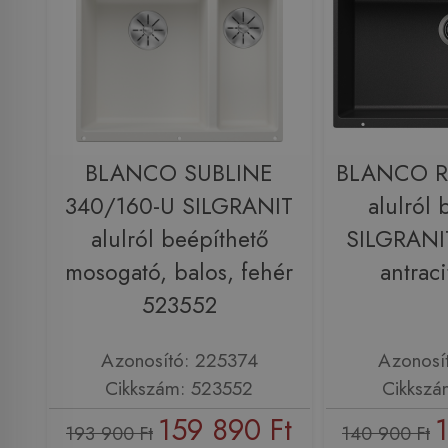
BLANCO SUBLINE
BLANCO R
340/160-U SILGRANIT
alulról 
alulról beépíthető
SILGRANI
mosogató, balos, fehér
antrac
523552
Azonosító: 225374
Azonosí
Cikkszám: 523552
Cikkszá
159 890 Ft
193 900 Ft
140 900 Ft