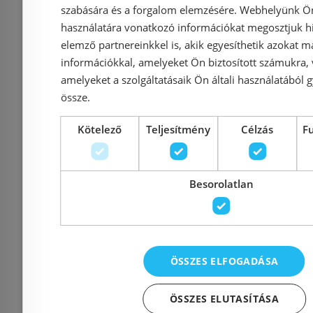
szabására és a forgalom elemzésére. Webhelyünk Ön 
Azonosító: 214276
Azonosí
használatára vonatkozó információkat megosztjuk hi
Cikkszám: SRN_410P
Cikkszám
elemző partnereinkkel is, akik egyesíthetik azokat m
39 990 Ft
információkkal, amelyeket Ön biztosított számukra,
49 900 Ft
49 900 Ft
amelyeket a szolgáltatásaik Ön általi használatából g
össze.
Kosárba
K
Kötelező
Teljesítmény
Célzás
F
Rendelésre
-16%
Rendelésre
Besorolatlan
ÖSSZES ELFOGADÁSA
ÖSSZES ELUTASÍTÁSA