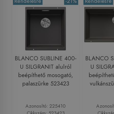
Rendelésre
-21%
Rendelésre
BLANCO SUBLINE 400-
BLANCO S
U SILGRANIT alulról
U SILGRA
beépíthető mosogató,
beépíthet
palaszürke 523423
vulkánsz
Azonosító: 225410
Azonosí
Cikkszám: 523423
Cikkszá