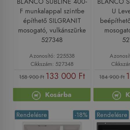
BLANCO SUBLINE 400-
BLANCO S
F munkalappal szintbe
U Leve
építhető SILGRANIT
beépíthet
mosogató, vulkánszürke
mosogató
527348
52
Azonosító: 225538
Azonosí
Cikkszám: 527348
Cikkszá
133 000 Ft
1
158 900 Ft
184 900 Ft
Kosárba
K
Rendelésre
-18%
Rendelésre