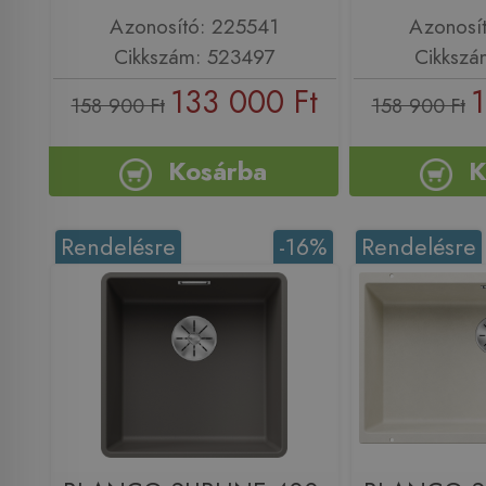
Azonosító: 225541
Azonosí
Cikkszám: 523497
Cikkszá
133 000 Ft
1
158 900 Ft
158 900 Ft
Kosárba
K
Rendelésre
-16%
Rendelésre