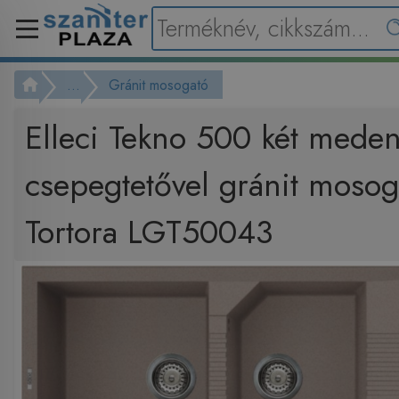
...
Gránit mosogató
Elleci Tekno 500 két mede
csepegtetővel gránit moso
Tortora LGT50043