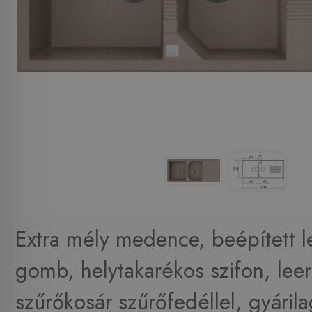
Extra mély medence, beépített l
gomb, helytakarékos szifon, lee
szűrőkosár szűrőfedéllel, gyárila