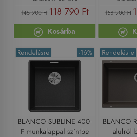
118 790 Ft
1
145 900 Ft
158 900 Ft
Kosárba
K
Rendelésre
-16%
Rendelésre
BLANCO SUBLINE 400-
BLANCO R
F munkalappal szintbe
alulról 