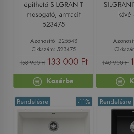
építhető SILGRANIT
SILGRANI
mosogató, antracit
kávé
523475
Azonosító: 225543
Azonosí
Cikkszám: 523475
Cikkszá
133 000 Ft
158 900 Ft
140 900 Ft
Kosárba
K
Rendelésre
-11%
Rendelésre