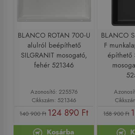
BLANCO ROTAN 700-U
BLANCO S
alulról beépíthető
F munkala
SILGRANIT mosogató,
építhető
fehér 521346
mosogat
52
Azonosító: 225576
Azonosí
Cikkszám: 521346
Cikkszá
124 890 Ft
1
140 900 Ft
158 900 Ft
Kosárba
K