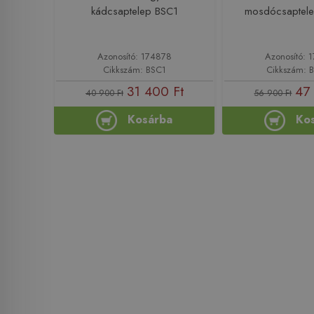
kádcsaptelep BSC1
mosdócsaptel
Azonosító: 174878
Azonosító: 
Cikkszám: BSC1
Cikkszám: 
31 400 Ft
47
40 900 Ft
56 900 Ft
Kosárba
Ko