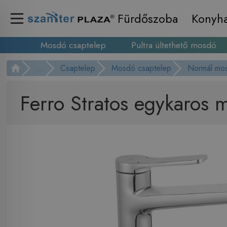
Fürdőszoba
Konyh
Mosdó csaptelep
Pultra ültethető mosdó
...
Csaptelep
Mosdó csaptelep
Normál mos
Ferro Stratos egykaros