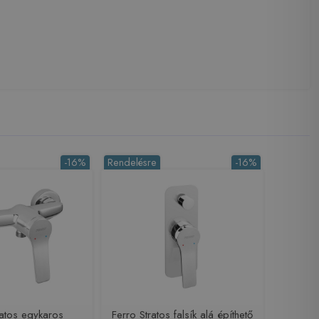
-16%
Rendelésre
-16%
ratos egykaros
Ferro Stratos falsík alá építhető