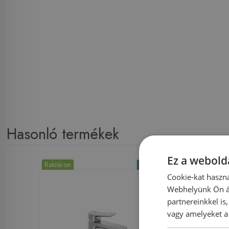
Hasonló termékek
Ez a webolda
Raktáron
-8%
Rendelésre
Cookie-kat haszná
Webhelyünk Ön ál
partnereinkkel is
vagy amelyeket a 