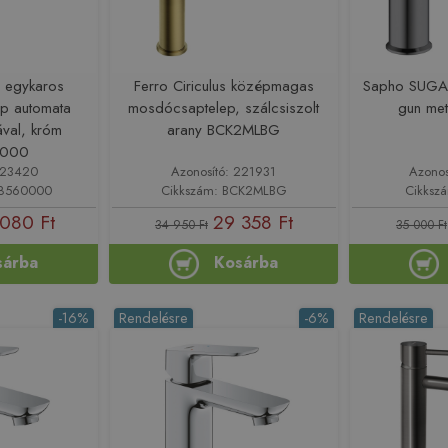
 egykaros
Ferro Ciriculus középmagas
Sapho SUGA
p automata
mosdócsaptelep, szálcsiszolt
gun me
ával, króm
arany BCK2MLBG
0000
 223420
Azonosító: 221931
Azonos
18560000
Cikkszám: BCK2MLBG
Cikksz
080 Ft
29 358 Ft
34 950 Ft
35 000 Ft
sárba
Kosárba
-16%
Rendelésre
-6%
Rendelésre