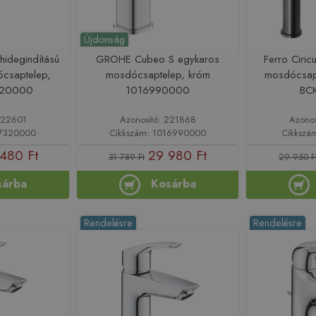
Újdonság
idegindítású
GROHE Cubeo S egykaros
Ferro Ciri
csaptelep,
mosdócsaptelep, króm
mosdócsapt
320000
1016990000
BC
222601
Azonosító: 221868
Azono
17320000
Cikkszám: 1016990000
Cikksz
480 Ft
29 980 Ft
31 789 Ft
29 950 F
sárba
Kosárba
Rendelésre
Rendelésre