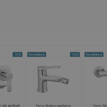
-16%
Rendelésre
-16%
Rendelésre
k alá építhető
Ferro Stratos egykaros
Ferro St