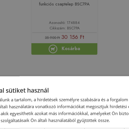
funkciós csaptelep BSC7PA
Azonosító: 174884
Cikkszám: BSC7PA
30 156 Ft
35 900 Ft
Kosárba
l sütiket használ
Rendelésre
Rendelésre
lunk a tartalom, a hirdetések személyre szabására és a forgalom
tali használatára vonatkozó információkat megosztjuk hirdetési
, akik egyesíthetik azokat más információkkal, amelyeket Ön bizto
szolgáltatásaik Ön általi használatából gyűjtöttek össze.