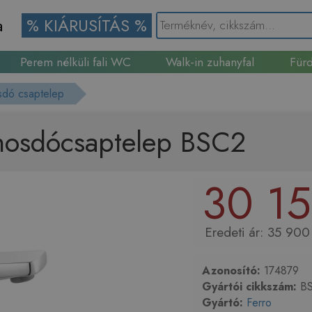
a
% KIÁRUSÍTÁS %
Perem nélküli fali WC
Walk-in zuhanyfal
Fürd
Gránit mosogató
dó csaptelep
 mosdócsaptelep BSC2
30 15
35 900 
Azonosító:
174879
Gyártói cikkszám:
BS
Gyártó:
Ferro