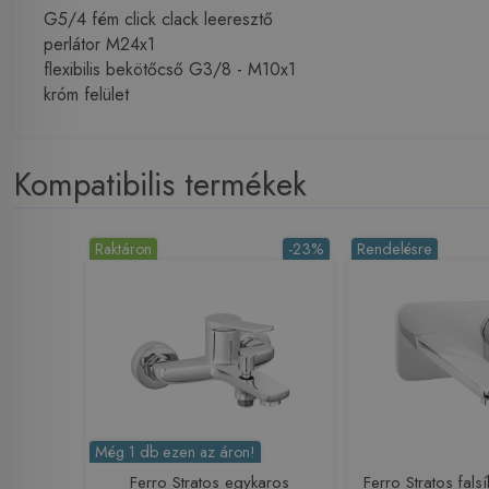
G5/4 fém click clack leeresztő
perlátor M24x1
flexibilis bekötőcső G3/8 - M10x1
króm felület
Kompatibilis termékek
Raktáron
-23%
Rendelésre
Még 1 db ezen az áron!
Ferro Stratos egykaros
Ferro Stratos falsí