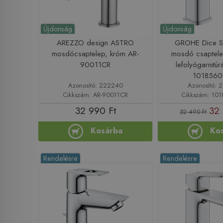
Újdonság
Újdonság
AREZZO design ASTRO
GROHE Dice S
mosdócsaptelep, króm AR-
mosdó csaptele
90011CR
lefolyógarnitúr
101856
Azonosító: 222240
Azonosító:
Cikkszám: AR-90011CR
Cikkszám: 10
32 990 Ft
32 
32 490 Ft
Kosárba
Ko
Rendelésre
Rendelésre