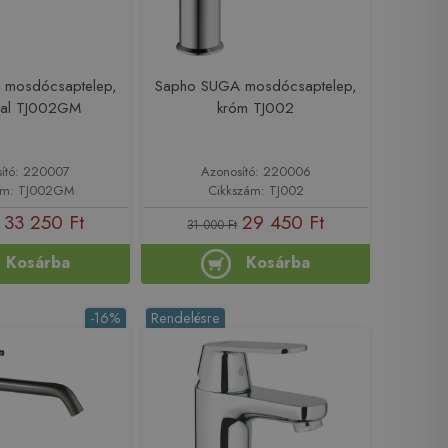
 mosdócsaptelep,
Sapho SUGA mosdócsaptelep,
tal TJ002GM
króm TJ002
ító: 220007
Azonosító: 220006
ám: TJ002GM
Cikkszám: TJ002
33 250 Ft
29 450 Ft
31 000 Ft
Kosárba
Kosárba
-16%
Rendelésre