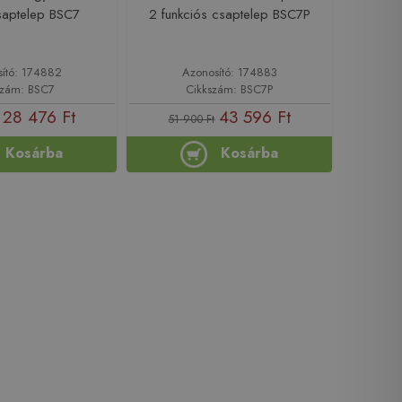
saptelep BSC7
2 funkciós csaptelep BSC7P
sító: 174882
Azonosító: 174883
szám: BSC7
Cikkszám: BSC7P
28 476 Ft
43 596 Ft
51 900 Ft
Kosárba
Kosárba