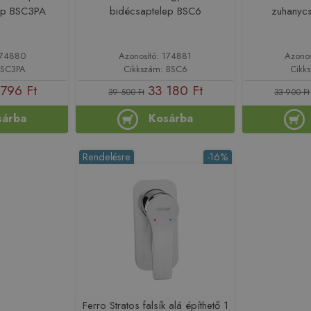
ep BSC3PA
bidécsaptelep BSC6
zuhanyc
174880
Azonosító: 174881
Azono
BSC3PA
Cikkszám: BSC6
Cikk
 796 Ft
33 180 Ft
39 500 Ft
33 900 Ft
sárba
Kosárba
Rendelésre
-16%
Ferro Stratos falsík alá építhető 1