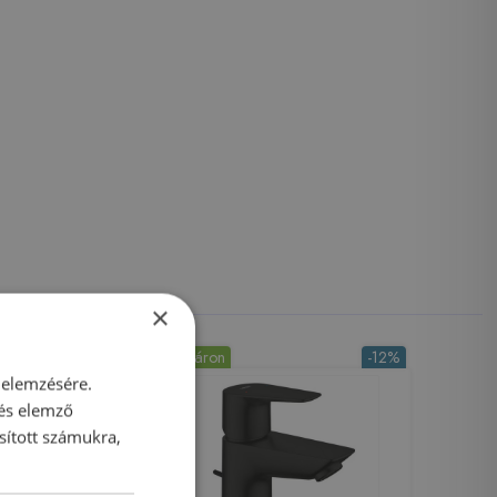
×
Raktáron
-12%
 elemzésére.
 és elemző
sított számukra,