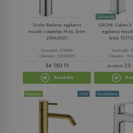
Újdonság
Grohe Bauloop egykaros
GROHE Cubeo S h
msodó csaptelep M-es, króm
egykaros mosdó
23963001
króm 1017
Azonosító: 219068
Azonosító: 
Cikkszám: 23963001
Cikkszám: 10
34 150 Ft
29 
34 900 Ft
Kosárba
Ko
Raktáron
-16%
Rendelésre