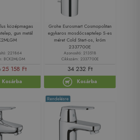
culus középmagas
Grohe Eurosmart Cosmopolitan
elep, gun metál
egykaros mosdócsaptelep S-es
K2MLGM
méret Cold Start-os, króm
2337700E
sító: 221864
Azonosító: 213518
ám: BCK2MLGM
Cikkszám: 2337700E
25 158 Ft
34 232 Ft
t
Kosárba
Kosárba
Rendelésre