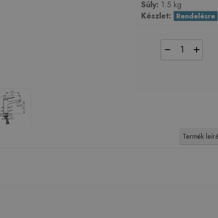
Súly:
1.5 kg
Készlet:
Rendelésre
−
+
Termék leír