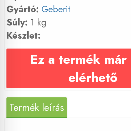
Gyártó:
Geberit
Súly:
1 kg
Készlet:
Ez a termék már
elérhető
Termék leírás