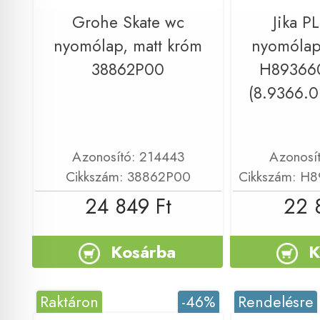
Grohe Skate wc
Jika P
nyomólap, matt króm
nyomólap
38862P00
H89366
(8.9366.0
Azonosító: 214443
Azonosí
Cikkszám: 38862P00
Cikkszám: H
24 849 Ft
22 
Kosárba
K
Raktáron
-46%
Rendelésre