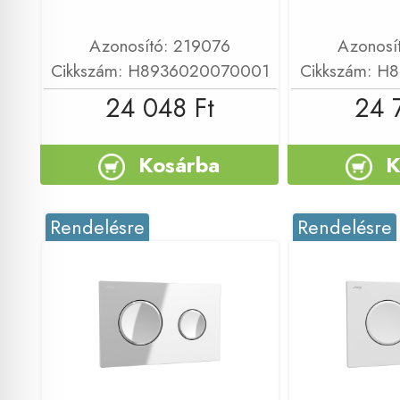
Azonosító: 219076
Azonosí
Cikkszám: H8936020070001
Cikkszám: H
24 048 Ft
24 
Kosárba
K
Rendelésre
Rendelésre