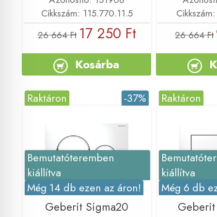
Cikkszám: 115.770.11.5
Cikkszám: 
17 250 Ft
26 664 Ft
26 664 Ft
Kosárba
K
Raktáron
-37%
Raktáron
Bemutatóteremben
Bemutatóte
kiállítva
kiállítva
Még 14 db ezen az áron!
Még 6 db ez
Geberit Sigma20
Geberit