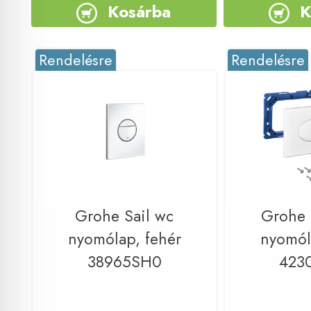
Kosárba
K
Rendelésre
Rendelésre
Grohe Sail wc
Grohe 
nyomólap, fehér
nyomól
38965SH0
423