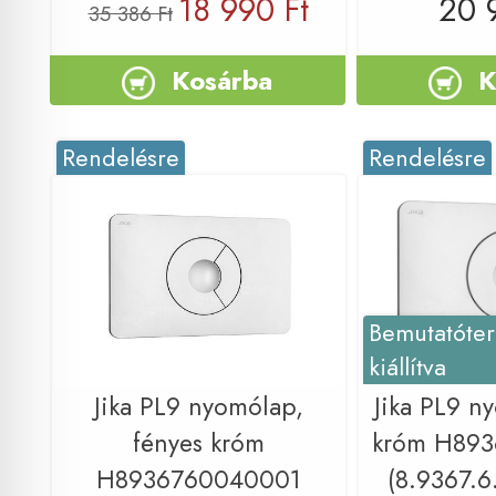
18 990 Ft
20 
35 386 Ft
Kosárba
K
Rendelésre
Rendelésre
Bemutatóte
kiállítva
Jika PL9 nyomólap,
Jika PL9 n
fényes króm
króm H89
H8936760040001
(8.9367.6