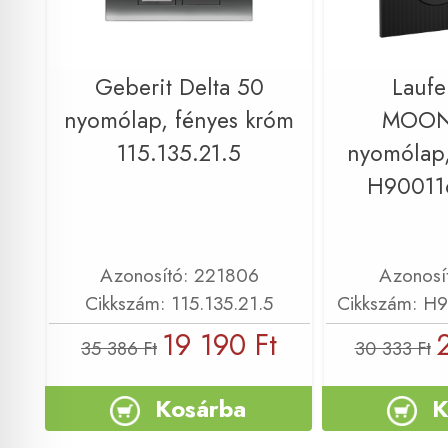
Geberit Delta 50
Lauf
nyomólap, fényes króm
MOON
115.135.21.5
nyomólap,
H90011
Azonosító: 221806
Azonosí
Cikkszám: 115.135.21.5
Cikkszám: H
19 190 Ft
35 386 Ft
30 333 Ft
Kosárba
K