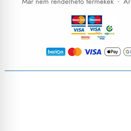
-
Már nem rendelhető termékek
Ár