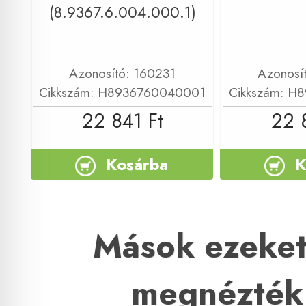
(8.9367.6.004.000.1)
Azonosító: 160231
Azonosí
Cikkszám: H8936760040001
Cikkszám: H
22 841 Ft
22 
Kosárba
K
Mások ezeket
megnézték