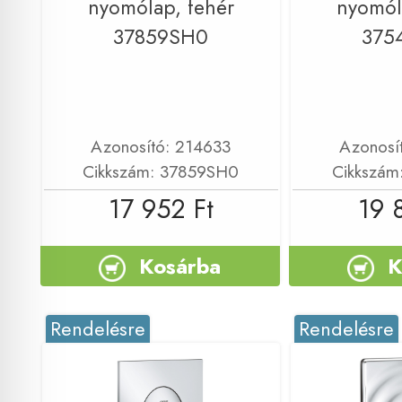
nyomólap, fehér
nyomól
37859SH0
375
Azonosító: 214633
Azonosí
Cikkszám: 37859SH0
Cikkszám
17 952 Ft
19 
Kosárba
K
Rendelésre
Rendelésre