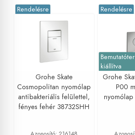
Rendelésre
Rendelésre
Bemutatóte
kiállítva
Grohe Skate
Grohe Ska
Cosmopolitan nyomólap
P00 m
antibakteriális felülettel,
nyomólap
fényes fehér 38732SHH
Azonosító: 216148
Azonosí