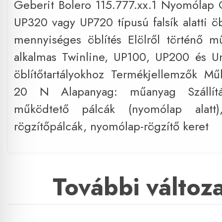
Geberit Bolero 115.777.xx.1 Nyomólap
UP320 vagy UP720 típusú falsík alatti öb
mennyiséges öblítés Elölről történő 
alkalmas Twinline, UP100, UP200 és Unic
öblítőtartályokhoz Termékjellemzők M
20 N Alapanyag: műanyag Szállítá
működtető pálcák (nyomólap alatt),
rögzítőpálcák, nyomólap-rögzítő keret
További változ