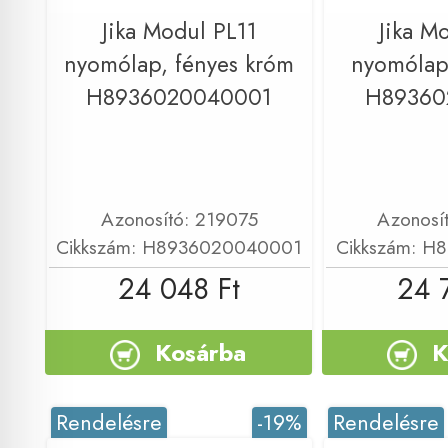
Jika Modul PL11
Jika M
nyomólap, fényes króm
nyomólap,
H8936020040001
H89360
Azonosító: 219075
Azonosí
Cikkszám: H8936020040001
Cikkszám: H
24 048 Ft
24 
Kosárba
K
Rendelésre
-19%
Rendelésre