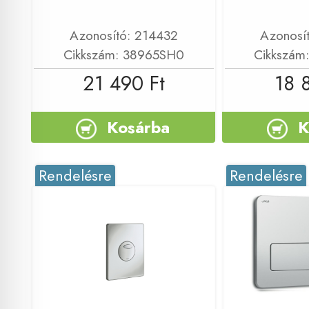
Azonosító: 214432
Azonosí
Cikkszám: 38965SH0
Cikkszám
21 490 Ft
18 
Kosárba
K
Rendelésre
Rendelésre