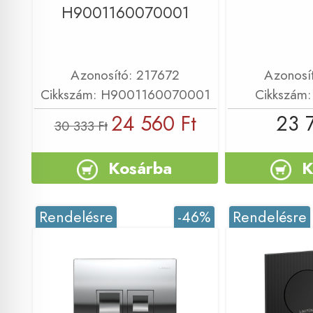
H9001160070001
Azonosító: 217672
Azonosí
Cikkszám: H9001160070001
Cikkszám
24 560 Ft
23 
30 333 Ft
Kosárba
K
Rendelésre
-46%
Rendelésre