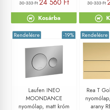
24 560 Ft
30 333 Ft
30 333 Ft
Kosárba
K
Rendelésre
-19%
Rendelésre
Laufen INEO
Rea T Go
MOONDANCE
nyomólap, 
nyomólap, matt króm
arany 