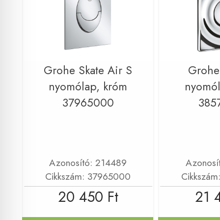
Grohe Skate Air S
Grohe
nyomólap, króm
nyomól
37965000
385
Azonosító: 214489
Azonosí
Cikkszám: 37965000
Cikkszám
20 450 Ft
21 