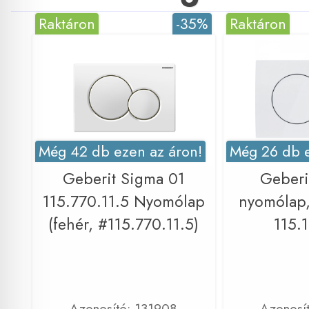
Raktáron
-35%
Raktáron
Még 42 db ezen az áron!
Még 26 db e
Geberit Sigma 01
Geberi
115.770.11.5 Nyomólap
nyomólap,
(fehér, #115.770.11.5)
115.1
Azonosító: 131908
Azonosí