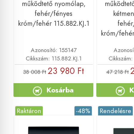
működtető nyomólap,
működtet
fehér/fényes
kétmen
króm/fehér 115.882.KJ.1
fehér
króm/fehér
Azonosító: 155147
Azonosí
Cikkszám: 115.882.KJ.1
Cikkszám: 
23 980 Ft
38 008 Ft
47 218 Ft
Kosárba
K
Raktáron
-48%
Rendelésre