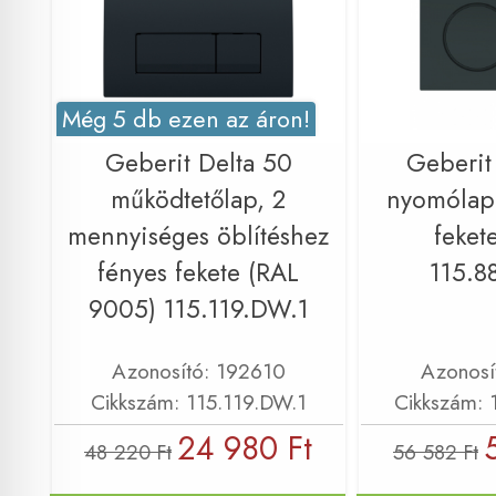
Még 5 db ezen az áron!
Geberit Delta 50
Geberit
működtetőlap, 2
nyomólap 
mennyiséges öblítéshez
feket
fényes fekete (RAL
115.8
9005) 115.119.DW.1
Azonosító: 192610
Azonosí
Cikkszám: 115.119.DW.1
Cikkszám: 
24 980 Ft
48 220 Ft
56 582 Ft