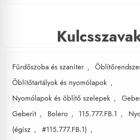
Kulcsszava
Fürdőszoba és szaniter
,
Öblítőrendsze
Öblitőtartályok és nyomólapok
,
Nyomólapok és öblítő szelepek
,
Geber
Geberit
,
Bolero
,
115.777.FB.1
,
Ny
(égisz
,
#115.777.FB.1)
,