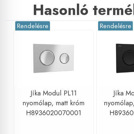
Hasonló termé
Rendelésre
Rendelésre
Jika Modul PL11
Jika M
nyomólap, matt króm
nyomólap,
H8936020070001
H89360