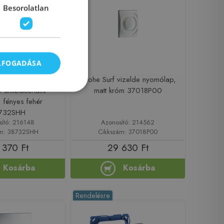
Besorolatlan
ELFOGADÁSA
te Cosmopolitan
Grohe Surf vizelde nyomólap,
antibakteriális
matt króm 37018P00
l, fényes fehér
732SHH
sító: 216148
Azonosító: 214562
ám: 38732SHH
Cikkszám: 37018P00
 370 Ft
29 630 Ft
Kosárba
Kosárba
Rendelésre