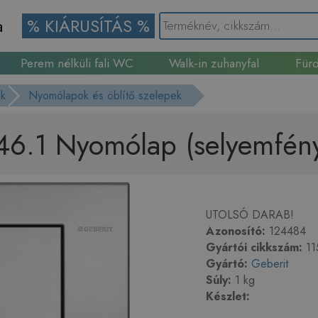
a
% KIÁRUSÍTÁS %
Perem nélküli fali WC
Walk-in zuhanyfal
Fürd
Gránit mosogató
ok
Nyomólapok és öblítő szelepek
.46.1 Nyomólap (selyemfén
UTOLSÓ DARAB!
Azonosító:
124484
Gyártói cikkszám:
11
Gyártó:
Geberit
Súly:
1 kg
Készlet: