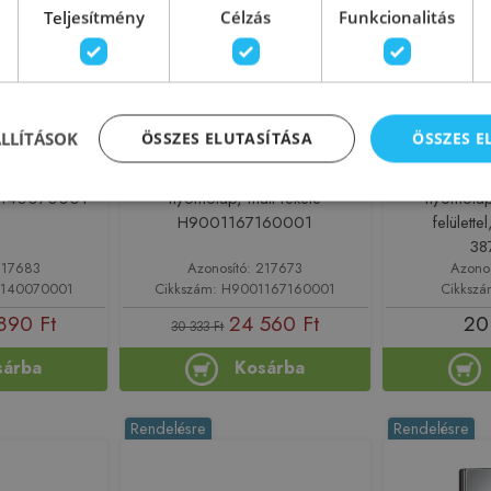
Teljesítmény
Célzás
Funkcionalitás
ÁLLÍTÁSOK
ÖSSZES ELUTASÍTÁSA
ÖSSZES 
N nyomólap,
Laufen INEO MOONDANCE
Grohe Ska
01140070001
nyomólap, matt fekete
nyomólap 
H9001167160001
felülette
38
217683
Azonosító: 217673
Azono
1140070001
Cikkszám: H9001167160001
Cikksz
890 Ft
24 560 Ft
20
30 333 Ft
sárba
Kosárba
Rendelésre
Rendelésre