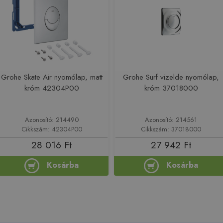
Grohe Skate Air nyomólap, matt
Grohe Surf vizelde nyomólap,
króm 42304P00
króm 37018000
Azonosító: 214490
Azonosító: 214561
Cikkszám: 42304P00
Cikkszám: 37018000
28 016 Ft
27 942 Ft
Kosárba
Kosárba