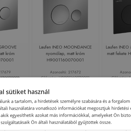
O GROOVE
Laufen INEO MOONDANCE
Laufen INE
att króm
nyomólap, matt króm
matt feket
070001
H9001160070001
217679
Azonosító: 217672
Azono
1170070001
Cikkszám: H9001160070001
Cikkszám:
560 Ft
24 560 Ft
30 333 Ft
30 333 Ft
l sütiket használ
sárba
Kosárba
lunk a tartalom, a hirdetések személyre szabására és a forgalom
tali használatára vonatkozó információkat megosztjuk hirdetési
-8%
Rendelésre
-19%
Rendelésre
, akik egyesíthetik azokat más információkkal, amelyeket Ön bizto
szolgáltatásaik Ön általi használatából gyűjtöttek össze.