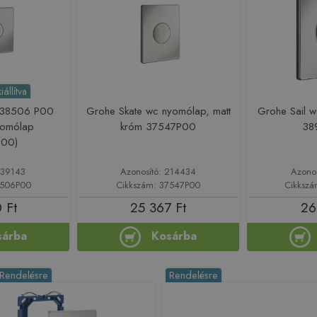
állítva
r 38506 P00
Grohe Skate wc nyomólap, matt
Grohe Sail 
yomólap
króm 37547P00
38
P00)
139143
Azonosító: 214434
Azono
8506P00
Cikkszám: 37547P00
Cikksz
 Ft
25 367 Ft
26
sárba
Kosárba
Rendelésre
Rendelésre