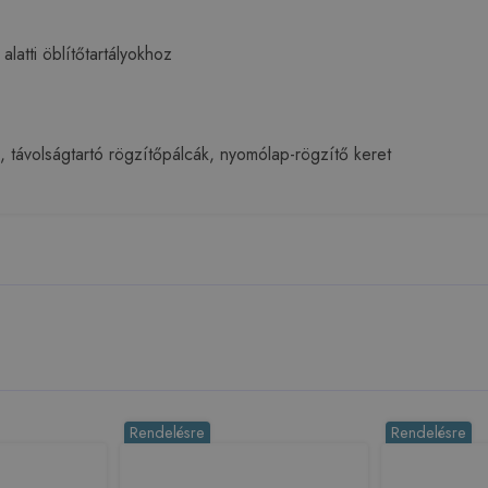
latti öblítőtartályokhoz
), távolságtartó rögzítőpálcák, nyomólap-rögzítő keret
Rendelésre
Rendelésre