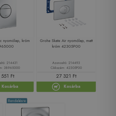
wc nyomólap, króm
Grohe Skate Air nyomólap, matt
965000
króm 42305P00
sító: 214431
Azonosító: 214493
ám: 38965000
Cikkszám: 42305P00
 551 Ft
27 321 Ft
Kosárba
Kosárba
Rendelésre