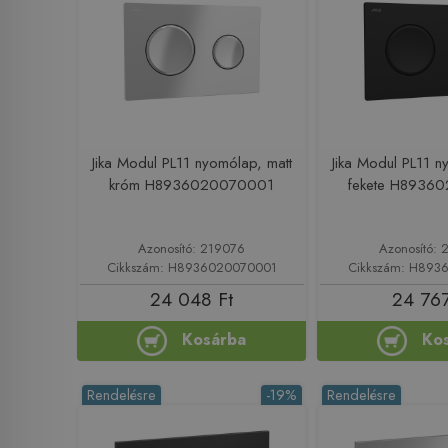
Jika Modul PL11 nyomólap, matt
Jika Modul PL11 n
króm H8936020070001
fekete H8936
Azonosító: 219076
Azonosító: 
Cikkszám: H8936020070001
Cikkszám: H893
24 048 Ft
24 767
Kosárba
Ko
Rendelésre
-19%
Rendelésre