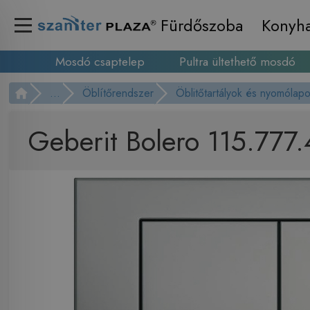
Fürdőszoba
Konyh
Mosdó csaptelep
Pultra ültethető mosdó
...
Öblítőrendszer
Öblitőtartályok és nyomólap
Geberit Bolero 115.777