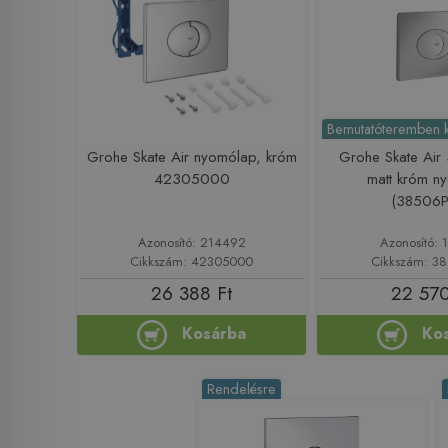
Bemutatóteremben ki
Grohe Skate Air nyomólap, króm
Grohe Skate Ai
42305000
matt króm n
(38506
Azonosító: 214492
Azonosító: 
Cikkszám: 42305000
Cikkszám: 3
26 388 Ft
22 570
Kosárba
Ko
Rendelésre