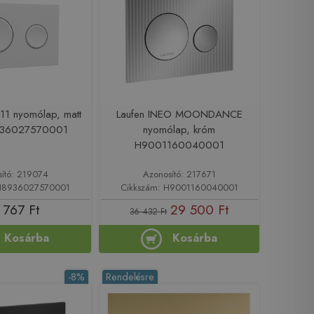
L11 nyomólap, matt
Laufen INEO MOONDANCE
936027570001
nyomólap, króm
H9001160040001
sító: 219074
Azonosító: 217671
 H8936027570001
Cikkszám: H9001160040001
 767 Ft
29 500 Ft
36 432 Ft
Kosárba
Kosárba
-8%
Rendelésre