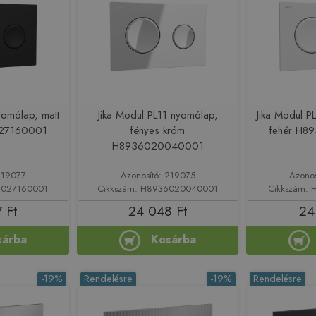
yomólap, matt
Jika Modul PL11 nyomólap,
Jika Modul P
027160001
fényes króm
fehér H8
H8936020040001
219077
Azonosító: 219075
Azono
6027160001
Cikkszám: H8936020040001
Cikkszám:
 Ft
24 048 Ft
24
sárba
Kosárba
-19%
Rendelésre
-19%
Rendelésre