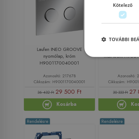
Kötelező
TOVÁBBI BE
Laufen INEO GROOVE
Laufen INEO MOO
nyomólap, króm
matt króm H90
H9001170040001
Azonosító: 217678
Azonosító: 
Cikkszám: H9001170040001
Cikkszám: H900
29 500 Ft
27 
36 432 Ft
30 333 Ft
Kosárba
Ko
Rendelésre
Rendelésre