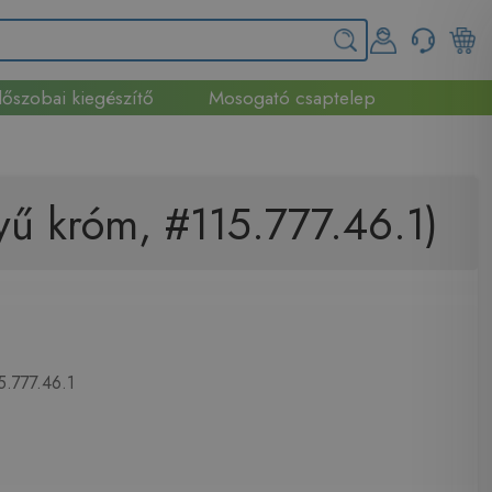
őszobai kiegészítő
Mosogató csaptelep
yű króm, #115.777.46.1)
5.777.46.1