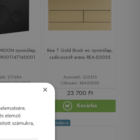
O MOON nyomólap,
Rea T Gold Brush wc nyomólap,
e H9001147160001
szálcsiszolt arany REA-E0055
sító: 217684
Azonosító: 222515
 H9001147160001
Cikkszám: REA-E0055
×
27 890 Ft
23 700 Ft
Kosárba
Kosárba
 elemzésére.
 és elemző
Rendelésre
sított számukra,