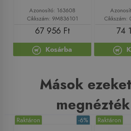
Azonosító: 163608
Azonosí
Cikkszám: 9M836101
Cikkszám:
67 956 Ft
74 
Kosárba
K
Mások ezeket
megnézték
Raktáron
-6%
Raktáron