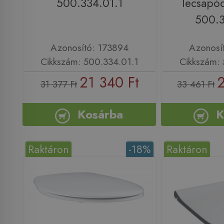
500.334.01.1
lecsapód
500.3
Azonosító: 173894
Azonosí
Cikkszám: 500.334.01.1
Cikkszám: 
21 340 Ft
2
31 377 Ft
33 461 Ft
Kosárba
K
Raktáron
-18%
Raktáron