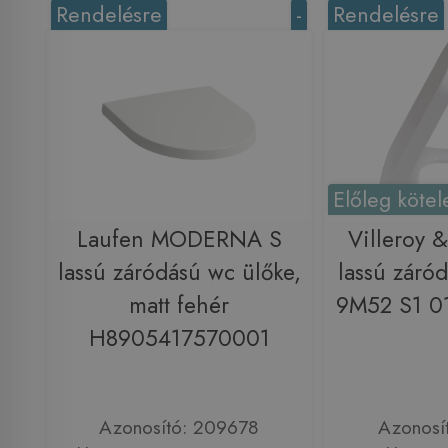
Rendelésre
-
Rendelésre
Előleg kötel
Laufen MODERNA S
Villeroy 
lassú záródású wc ülőke,
lassú záró
matt fehér
9M52 S1 0
H8905417570001
Azonosító: 209678
Azonosí