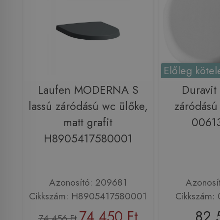
Előleg kötel
Laufen MODERNA S
Duravit 
lassú záródású wc ülőke,
záródású 
matt grafit
0061
H8905417580001
Azonosító: 209681
Azonosí
Cikkszám: H8905417580001
Cikkszám:
74 450 Ft
82 
74 456 Ft