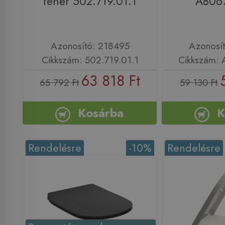
fehér 502.719.01.1
A806
Azonosító: 218495
Azonosí
Cikkszám: 502.719.01.1
Cikkszám:
63 818 Ft
65 792 Ft
59 130 Ft
Kosárba
K
Rendelésre
-10%
Rendelésre