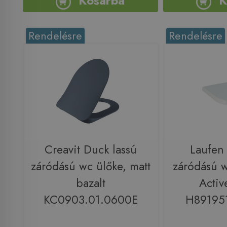
Kosárba
K
Rendelésre
Rendelésre
Creavit Duck lassú
Laufen 
záródású wc ülőke, matt
záródású 
bazalt
Activ
KC0903.01.0600E
H89195