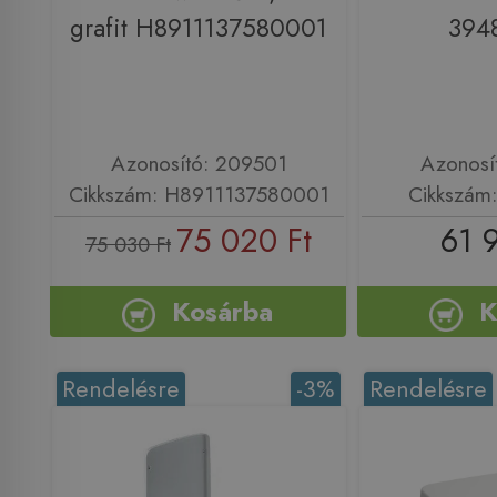
grafit H8911137580001
394
Azonosító: 209501
Azonosí
Cikkszám: H8911137580001
Cikkszám
75 020 Ft
61 
75 030 Ft
Kosárba
K
Rendelésre
-3%
Rendelésre