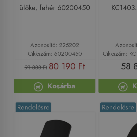
ülőke, fehér 60200450
KC1403
Azonosító: 225202
Azonosí
Cikkszám: 60200450
Cikkszám: K
80 190 Ft
58 
91 888 Ft
Kosárba
K
Rendelésre
Rendelésre