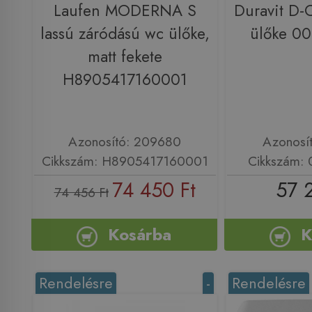
Laufen MODERNA S
Duravit D-
lassú záródású wc ülőke,
ülőke 0
matt fekete
H8905417160001
Azonosító: 209680
Azonosí
Cikkszám: H8905417160001
Cikkszám:
74 450 Ft
57 
74 456 Ft
Kosárba
K
Rendelésre
-
Rendelésre