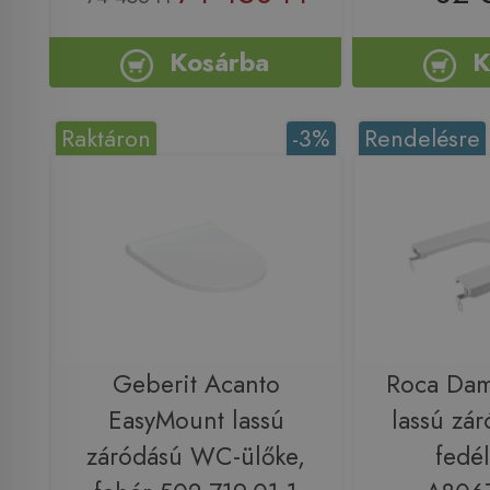
Kosárba
K
Raktáron
-3%
Rendelésre
Geberit Acanto
Roca Da
EasyMount lassú
lassú zá
záródású WC-ülőke,
fedél