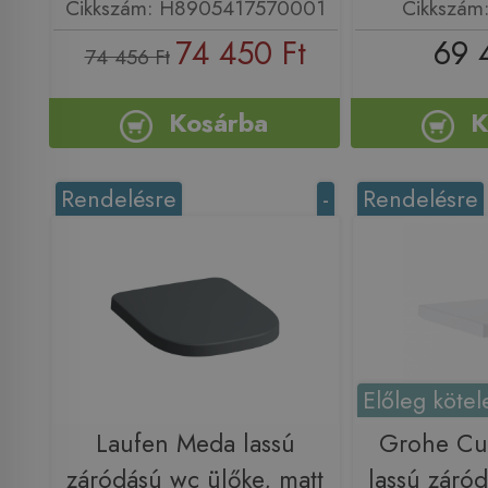
Cikkszám: H8905417570001
Cikkszám
74 450 Ft
69 
74 456 Ft
Kosárba
K
Rendelésre
-
Rendelésre
Előleg kötel
Laufen Meda lassú
Grohe Cu
záródású wc ülőke, matt
lassú záró