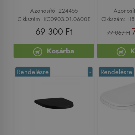
Azonosító: 224455
Azonosí
Cikkszám: KC0903.01.0600E
Cikkszám: H
69 300 Ft
77 067 Ft
Kosárba
K
Rendelésre
-
Rendelésre