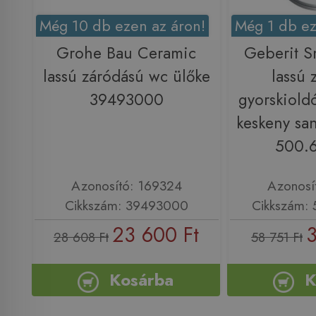
Még 10 db ezen az áron!
Még 1 db ez
Grohe Bau Ceramic
Geberit S
lassú záródású wc ülőke
lassú 
39493000
gyorskiold
keskeny sa
500.6
Azonosító: 169324
Azonosí
Cikkszám: 39493000
Cikkszám: 
23 600 Ft
3
28 608 Ft
58 751 Ft
Kosárba
K