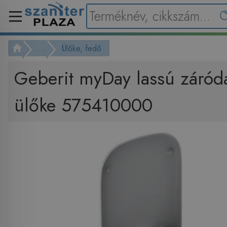
...
Ülőke, fedő
Geberit myDay lassú záród
ülőke 575410000