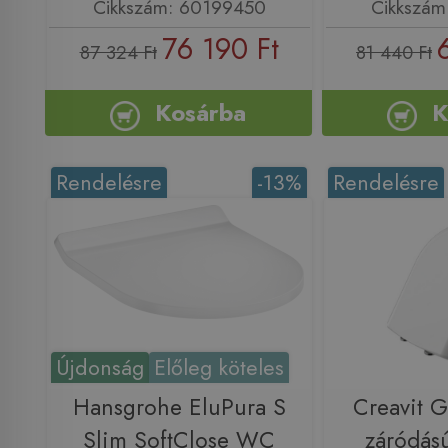
Cikkszám: 60199450
Cikkszám
76 190 Ft
87 324 Ft
81 440 Ft
Kosárba
K
Rendelésre
-13%
Rendelésre
Újdonság
Előleg köteles
Hansgrohe EluPura S
Creavit G
Slim SoftClose WC
záródás