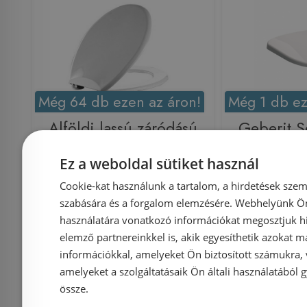
Még 64 db ezen az áron!
Még 1 db ez
Alföldi lassú záródású
Geberit S
WC ülőke 8780 S5 01
záródás
Ez a weboldal sütiket használ
(8780S501)
500.3
Cookie-kat használunk a tartalom, a hirdetések szem
szabására és a forgalom elemzésére. Webhelyünk Ön 
használatára vonatkozó információkat megosztjuk hi
elemző partnereinkkel is, akik egyesíthetik azokat m
információkkal, amelyeket Ön biztosított számukra,
Azonosító: 167744
Azonosí
amelyeket a szolgáltatásaik Ön általi használatából g
Cikkszám: 8780 S5 01
Cikkszám: 
össze.
14 160 Ft