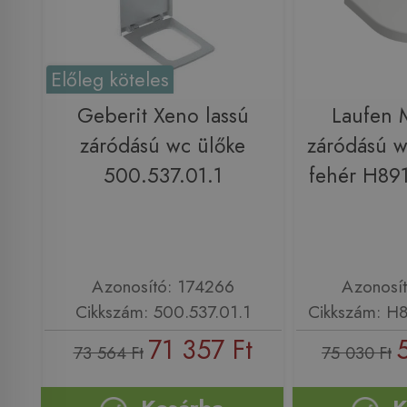
Előleg köteles
Geberit Xeno lassú
Laufen 
záródású wc ülőke
záródású w
500.537.01.1
fehér H89
Azonosító: 174266
Azonosí
Cikkszám: 500.537.01.1
Cikkszám: H
71 357 Ft
73 564 Ft
75 030 Ft