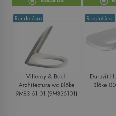
Kosárba
K
Rendelésre
Rendelésre
Villeroy & Boch
Duravit H
Architectura wc ülőke
ülőke 0
9M83 61 01 (9M836101)