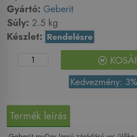
Gyártó:
Geberit
Súly:
2.5 kg
Készlet:
Rendelésre
KOSÁ
Kedvezmény: 3
Termék leírás
Geberit myDay lassú záródású wc ülők