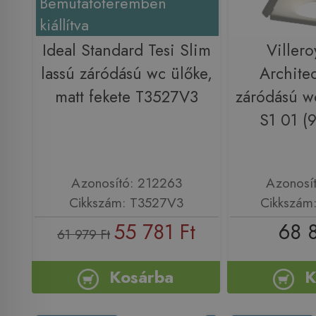
Bemutatóteremben
kiállítva
Ideal Standard Tesi Slim
Viller
lassú záródású wc ülőke,
Architec
matt fekete T3527V3
záródású w
S1 01 (
Azonosító: 212263
Azonosí
Cikkszám: T3527V3
Cikkszám
55 781 Ft
68 
61 979 Ft
Kosárba
K