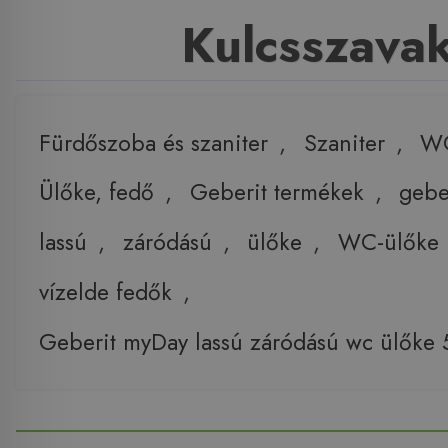
Kulcsszava
Fürdőszoba és szaniter
,
Szaniter
,
W
Ülőke, fedő
,
Geberit termékek
,
gebe
lassú
,
záródású
,
ülőke
,
WC-ülőke
vízelde fedők
,
Geberit myDay lassú záródású wc ülők