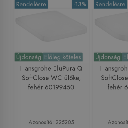
Rendelésre
-13%
Rendelésre
Újdonság
Előleg köteles
Újdonság
E
Hansgrohe EluPura Q
Hansgroh
SoftClose WC ülőke,
SoftClos
fehér 60199450
fehér 
Azonosító: 225205
Azonosí