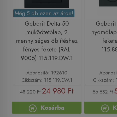
Még 5 db ezen az áron!
Geberit Delta 50
Geberit
működtetőlap, 2
nyomólap 
mennyiséges öblítéshez
feket
fényes fekete (RAL
115.8
9005) 115.119.DW.1
Azonosító: 192610
Azonosí
Cikkszám: 115.119.DW.1
Cikkszám: 
24 980 Ft
48 220 Ft
56 582 Ft
Kosárba
K