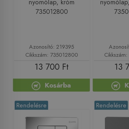
nyomólap, króm
nyomólap,
735012800
735
Azonosító: 219395
Azonosí
Cikkszám: 735012800
Cikkszám
13 700 Ft
13 
Kosárba
K
Rendelésre
Rendelésre