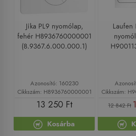
Jika PL9 nyomólap,
Laufen
fehér H8936760000001
nyomól
(8.9367.6.000.000.1)
H90011
Azonosító: 160230
Azonosí
Cikkszám: H8936760000001
Cikkszám: H
13 250 Ft
12 842 Ft
Kosárba
K