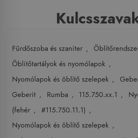
Kulcsszava
Fürdőszoba és szaniter
,
Öblítőrendsze
Öblitőtartályok és nyomólapok
,
Nyomólapok és öblítő szelepek
,
Geber
Geberit
,
Rumba
,
115.750.xx.1
,
Ny
(fehér
,
#115.750.11.1)
,
Nyomólapok és öblítő szelepek
,