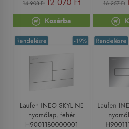
12 070 Ft
14 908 Ft
16 257 Ft
Kosárba
K
Rendelésre
-19%
Rendelésre
Laufen INEO SKYLINE
Laufen I
nyomólap, fehér
nyomól
H9001180000001
H90011