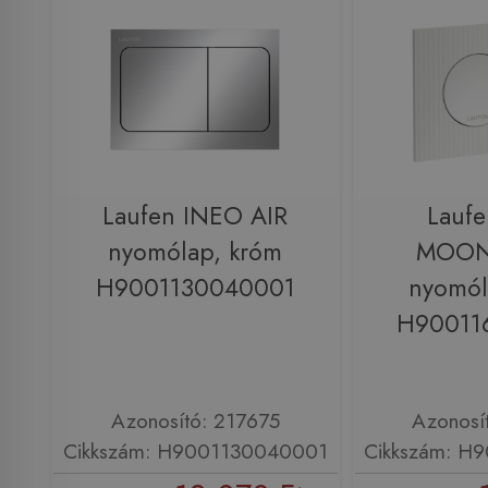
Laufen INEO AIR
Lauf
nyomólap, króm
MOON
H9001130040001
nyomól
H90011
Azonosító: 217675
Azonosí
Cikkszám: H9001130040001
Cikkszám: H