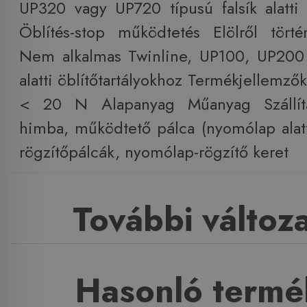
UP320 vagy UP720 típusú falsík alatti ö
Öblítés-stop működtetés Elölről tört
Nem alkalmas Twinline, UP100, UP200 
alatti öblítőtartályokhoz Termékjellemz
< 20 N Alapanyag Műanyag Szállítá
himba, működtető pálca (nyomólap alatt)
rögzítőpálcák, nyomólap-rögzítő keret
További változ
Hasonló termé