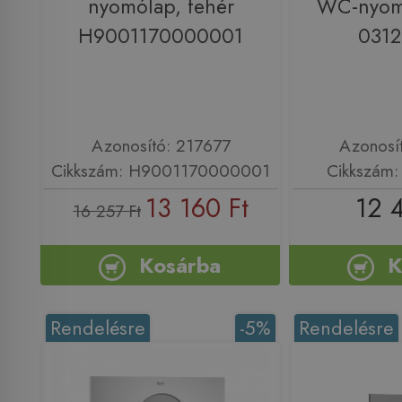
nyomólap, fehér
WC-nyom
H9001170000001
031
Azonosító: 217677
Azonosí
Cikkszám: H9001170000001
Cikkszám
13 160 Ft
12 
16 257 Ft
Kosárba
K
Rendelésre
-5%
Rendelésre