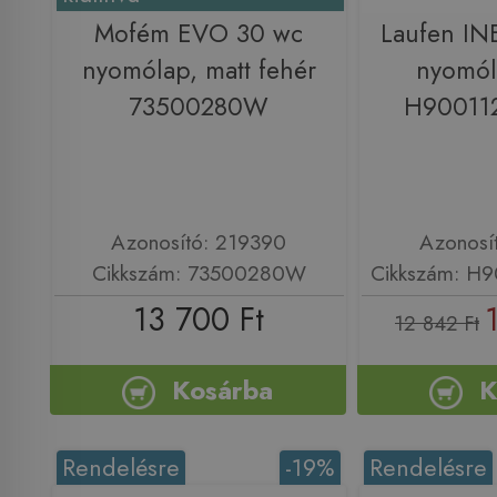
Mofém EVO 30 wc
Laufen I
nyomólap, matt fehér
nyomól
73500280W
H90011
Azonosító: 219390
Azonosí
Cikkszám: 73500280W
Cikkszám: H
13 700 Ft
12 842 Ft
Kosárba
K
Rendelésre
-19%
Rendelésre