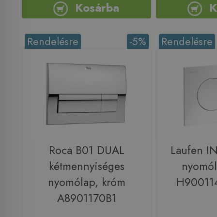
Kosárba
K
Rendelésre
-5%
Rendelésre
Roca B01 DUAL
Laufen 
kétmennyiséges
nyomól
nyomólap, króm
H90011
A8901170B1