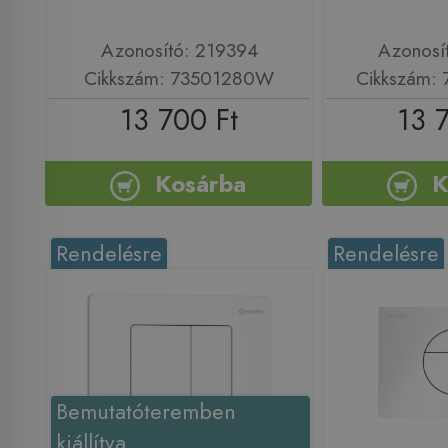
Azonosító: 219394
Azonosí
Cikkszám: 73501280W
Cikkszám:
13 700 Ft
13 
Kosárba
K
Rendelésre
Rendelésre
Bemutatóteremben
kiállítva