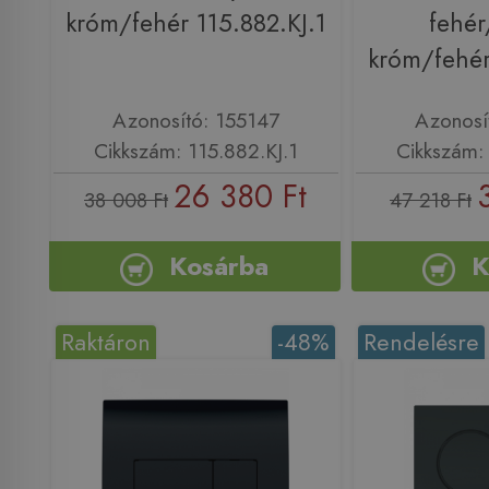
króm/fehér 115.882.KJ.1
fehér
króm/fehér
Azonosító: 155147
Azonosí
Cikkszám: 115.882.KJ.1
Cikkszám: 
26 380 Ft
38 008 Ft
47 218 Ft
Kosárba
K
Raktáron
-48%
Rendelésre