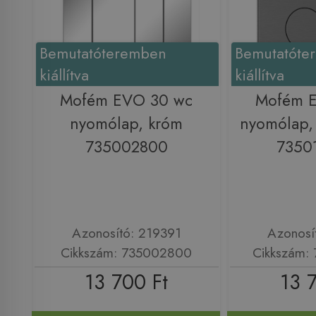
Bemutatóteremben
Bemutatóte
kiállítva
kiállítva
Mofém EVO 30 wc
Mofém 
nyomólap, króm
nyomólap, 
735002800
7350
Azonosító: 219391
Azonosí
Cikkszám: 735002800
Cikkszám:
13 700 Ft
13 