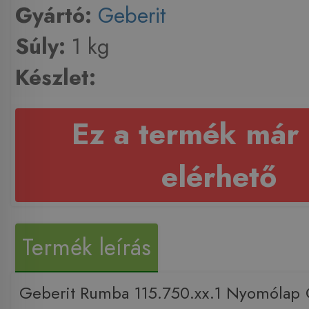
Gyártó:
Geberit
Súly:
1 kg
Készlet:
Ez a termék már
elérhető
Termék leírás
Geberit Rumba 115.750.xx.1 Nyomólap 