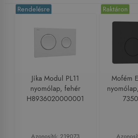
Rendelésre
Raktáron
Jika Modul PL11
Mofém 
nyomólap, fehér
nyomólap,
H8936020000001
735
Azonosító: 219073
Azonosí