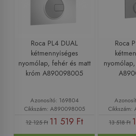
Roca PL4 DUAL
Roca 
kétmennyiséges
kétmen
nyomólap, fehér és matt
nyomólap,
króm A890098005
A890
Azonosító: 169804
Azonosí
Cikkszám: A890098005
Cikkszám:
11 519 Ft
1
12 125 Ft
13 518 Ft