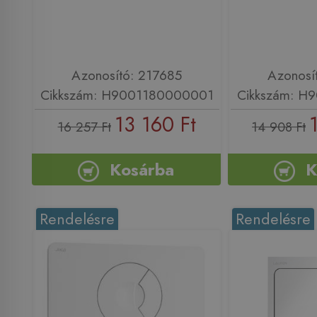
Azonosító: 217685
Azonosí
Cikkszám: H9001180000001
Cikkszám: H
13 160 Ft
16 257 Ft
14 908 Ft
Kosárba
K
Rendelésre
Rendelésre