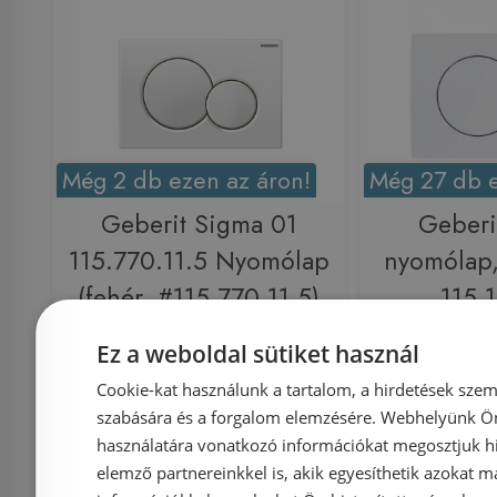
Még 2 db ezen az áron!
Még 27 db e
Geberit Sigma 01
Geberi
115.770.11.5 Nyomólap
nyomólap,
(fehér, #115.770.11.5)
115.1
Ez a weboldal sütiket használ
Cookie-kat használunk a tartalom, a hirdetések szem
szabására és a forgalom elemzésére. Webhelyünk Ön 
Azonosító: 131908
Azonosí
használatára vonatkozó információkat megosztjuk hi
Cikkszám: 115.770.11.5
Cikkszám: 
elemző partnereinkkel is, akik egyesíthetik azokat m