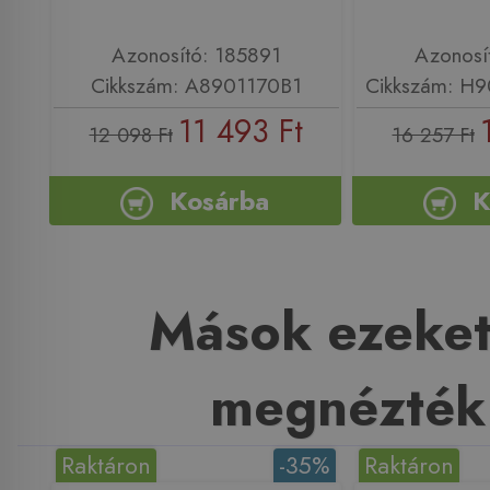
Azonosító: 185891
Azonosí
Cikkszám: A8901170B1
Cikkszám: H
11 493 Ft
12 098 Ft
16 257 Ft
Kosárba
K
Mások ezeket
megnézték
Raktáron
-35%
Raktáron