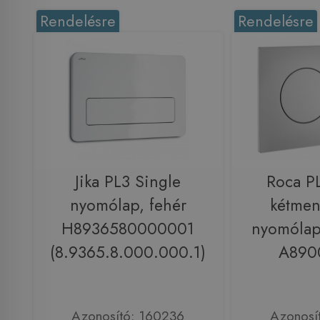
Rendelésre
Rendelésre
Jika PL3 Single
Roca P
nyomólap, fehér
kétmen
H8936580000001
nyomólap
(8.9365.8.000.000.1)
A890
Azonosító: 160236
Azonosí