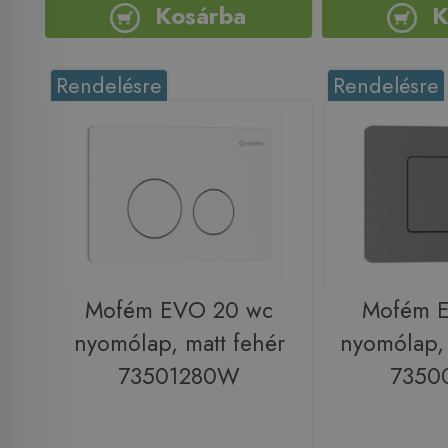
Kosárba
K
Rendelésre
Rendelésre
Mofém EVO 20 wc
Mofém 
nyomólap, matt fehér
nyomólap, 
73501280W
7350