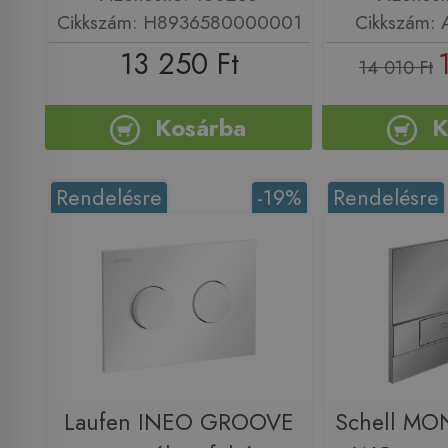
Cikkszám: H8936580000001
Cikkszám:
13 250 Ft
14 010 Ft
Kosárba
K
Rendelésre
-19%
Rendelésre
Laufen INEO GROOVE
Schell M