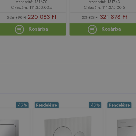
Azonosító: 131670
Azonosító: 131743
Cikkszám: 111.350.00.5
Cikkszám: 111.375.00.5
220 083 Ft
321 878 Ft
226 890 Ft
331 833 Ft
Kosárba
Kosárba
-19%
Rendelésre
-19%
Rendelésre