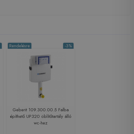
%
Rendelésre
-3%
Geberit 109.300.00.5 Falba
építhető UP320 öblítőtartály álló
wc-hez