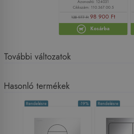
Azonosító: 124031
Cikkszám: 110.367.00.5
98 900 Ft
138 977 Ft
Kosárba
További változatok
Hasonló termékek
Rendelésre
-19%
Rendelésre