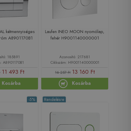
AL kétmennyiséges
Laufen INEO MOON nyomólap,
króm A8901170B1
fehér H9001140000001
sító: 185891
Azonosító: 217681
m: A8901170B1
Cikkszám: H9001140000001
11 493 Ft
13 160 Ft
t
16 257 Ft
Kosárba
Kosárba
-5%
Rendelésre