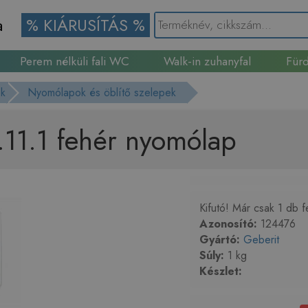
a
% KIÁRUSÍTÁS %
Perem nélküli fali WC
Walk-in zuhanyfal
Fürd
Gránit mosogató
ok
Nyomólapok és öblítő szelepek
11.1 fehér nyomólap
Kifutó! Már csak 1 db 
Azonosító:
124476
Gyártó:
Geberit
Súly:
1 kg
Készlet: