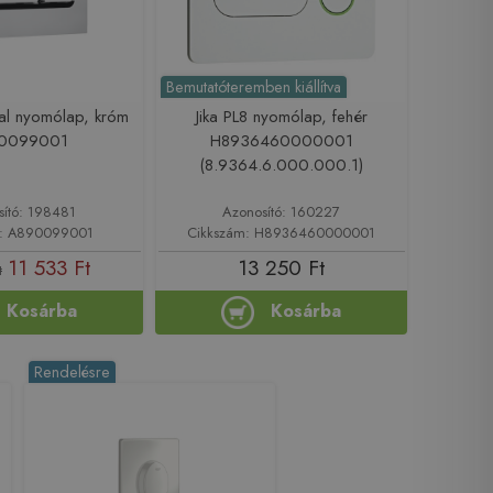
Bemutatóteremben kiállítva
al nyomólap, króm
Jika PL8 nyomólap, fehér
0099001
H8936460000001
(8.9364.6.000.000.1)
sító: 198481
Azonosító: 160227
m: A890099001
Cikkszám: H8936460000001
11 533 Ft
13 250 Ft
t
Kosárba
Kosárba
Rendelésre