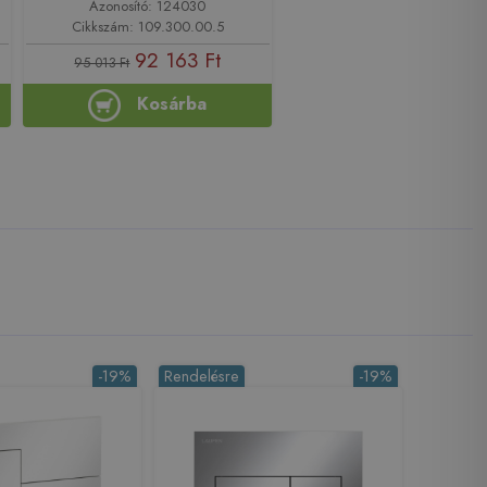
Azonosító: 124030
Cikkszám: 109.300.00.5
92 163 Ft
95 013 Ft
Kosárba
-19%
Rendelésre
-19%