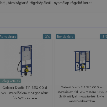
att), távolságtartó rögzítőpálcák, nyomólap-rögzítő keret
Rendelésre
-3%
Rendelésre
-3
Előleg köteles
Geberit Duofix 111.350.00.5
Geberit Duofix 111.375.00.5 wc
szerelőelem fali WC részére, UP320
WC szerelőelem mozgássérült
öblítőtartállyal, mozgássérült kivitel,
fali WC részére
kapaszkodótartókkal