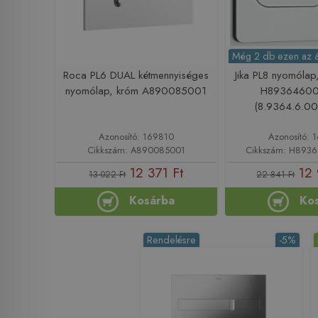
Még 2 db ezen az 
Roca PL6 DUAL kétmennyiséges
Jika PL8 nyomólap
nyomólap, króm A890085001
H8936460
(8.9364.6.00
Azonosító: 169810
Azonosító: 
Cikkszám: A890085001
Cikkszám: H893
12 371 Ft
12 
13 022 Ft
22 841 Ft
Kosárba
Ko
Rendelésre
-5%