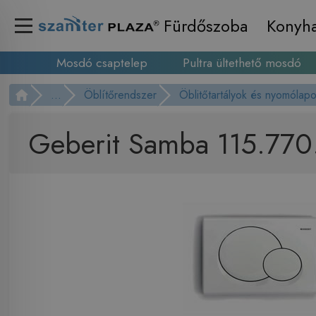
Fürdőszoba
Konyh
Mosdó csaptelep
Pultra ültethető mosdó
...
Öblítőrendszer
Öblitőtartályok és nyomólap
Geberit Samba 115.770.