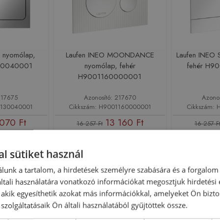
R nyomólap,
Laufen INEO MOONDANCE
Laufen INEO 
30040001
nyomólap, fehér
fehér H9
H9001160000001
217675
Azonosító: 217670
Azono
1130040001
Cikkszám: H9001160000001
Cikkszám:
070 Ft
13 160 Ft
16 257 Ft
16 257 F
sárba
Kosárba
l sütiket használ
-19%
Rendelésre
Rendelésre
lunk a tartalom, a hirdetések személyre szabására és a forgalom
tali használatára vonatkozó információkat megosztjuk hirdetési
, akik egyesíthetik azokat más információkkal, amelyeket Ön bizto
szolgáltatásaik Ön általi használatából gyűjtöttek össze.