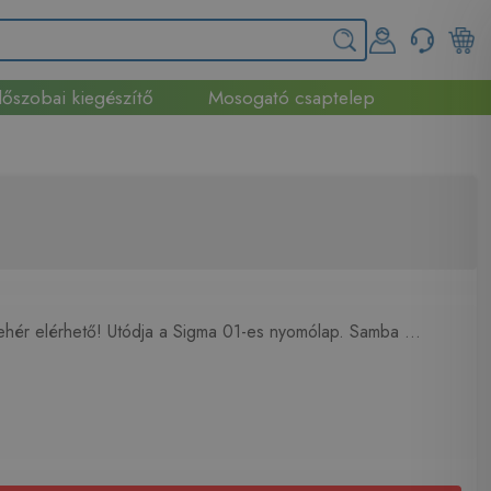
őszobai kiegészítő
Mosogató csaptelep
fehér elérhető! Utódja a Sigma 01-es nyomólap. Samba ...