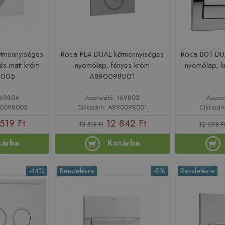
tmennyiséges
Roca PL4 DUAL kétmennyiséges
Roca B01 DU
és matt króm
nyomólap, fényes króm
nyomólap, 
8005
A890098001
169804
Azonosító: 169803
Azono
90098005
Cikkszám: A890098001
Cikkszá
519 Ft
12 842 Ft
13 518 Ft
12 098 F
sárba
Kosárba
-44%
Rendelésre
-5%
Rendelésre