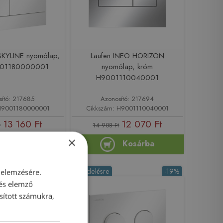
SKYLINE nyomólap,
Laufen INEO HORIZON
001180000001
nyomólap, króm
H9001110040001
sító: 217685
Azonosító: 217694
 H9001180000001
Cikkszám: H9001110040001
13 160 Ft
12 070 Ft
t
14 908 Ft
×
Kosárba
Kosárba
-5%
Rendelésre
-19%
 elemzésére.
 és elemző
sított számukra,