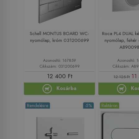
Schell MONTUS BOARD WC-
Roca PL4 DUAL ké
nyomólap, króm 031200699
nyomólap, fehér 
A89009
Azonosító: 167859
Azonosító: 
Cikkszám: 031200699
Cikkszám: A8
12 400 Ft
11 
12 125 Ft
Kosárba
Ko
Rendelésre
-5%
Raktáron