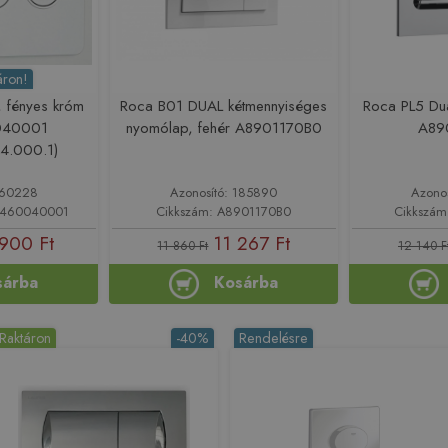
áron!
, fényes króm
Roca B01 DUAL kétmennyiséges
Roca PL5 Du
040001
nyomólap, fehér A8901170B0
A89
4.000.1)
160228
Azonosító: 185890
Azono
6460040001
Cikkszám: A8901170B0
Cikkszá
900 Ft
11 267 Ft
11 860 Ft
12 140 F
sárba
Kosárba
Raktáron
-40%
Rendelésre