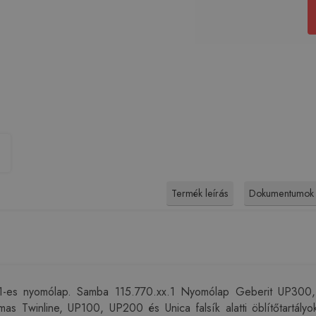
Termék leírás
Dokumentumok
1-es nyomólap. Samba 115.770.xx.1 Nyomólap Geberit UP300, U
lmas Twinline, UP100, UP200 és Unica falsík alatti öblítőtartá