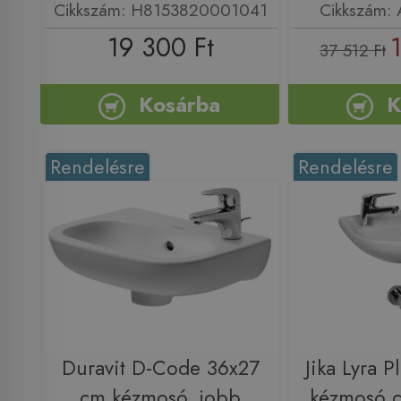
Cikkszám: H8153820001041
Cikkszám:
19 300 Ft
37 512 Ft
Kosárba
K
Rendelésre
Rendelésre
Duravit D-Code 36x27
Jika Lyra 
cm kézmosó, jobb
kézmosó c