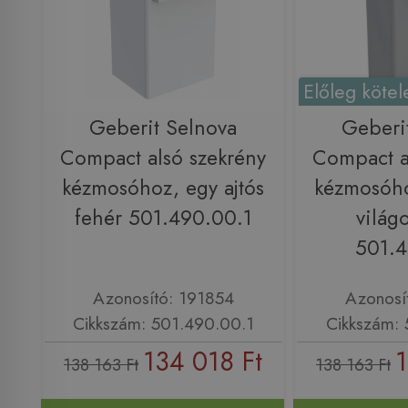
Előleg kötel
Geberit Selnova
Geberi
Compact alsó szekrény
Compact a
kézmosóhoz, egy ajtós
kézmosóho
fehér 501.490.00.1
világ
501.4
Azonosító: 191854
Azonosí
Cikkszám: 501.490.00.1
Cikkszám: 
134 018 Ft
1
138 163 Ft
138 163 Ft