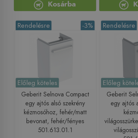
Kosárba
K
Rendelésre
-3%
Rendelésre
Előleg köteles
Előleg kötel
Geberit Selnova Compact
Geberit Se
egy ajtós alsó szekrény
egy ajtós 
kézmosóhoz, fehér/matt
kézm
bevonat, fehér/fényes
világosszürk
501.613.01.1
világossz