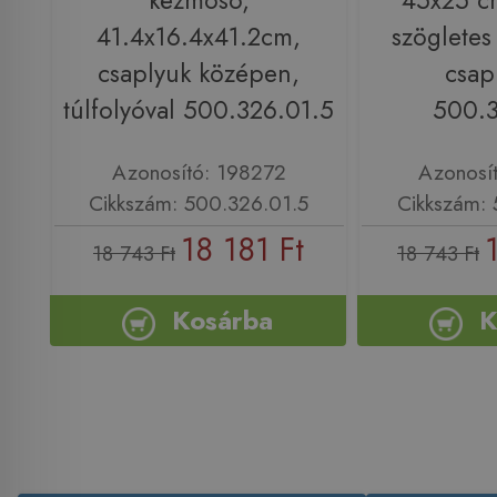
kézmosó,
45x25 c
41.4x16.4x41.2cm,
szögletes
csaplyuk középen,
csap
túlfolyóval 500.326.01.5
500.3
Azonosító: 198272
Azonosí
Cikkszám: 500.326.01.5
Cikkszám: 
18 181 Ft
18 743 Ft
18 743 Ft
Kosárba
K