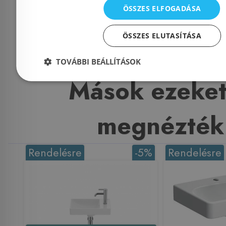
26 875 Ft
22 494 Ft
ÖSSZES ELFOGADÁSA
Kosárba
K
ÖSSZES ELUTASÍTÁSA
TOVÁBBI BEÁLLÍTÁSOK
Mások ezeket
megnézték
Rendelésre
-5%
Rendelésre