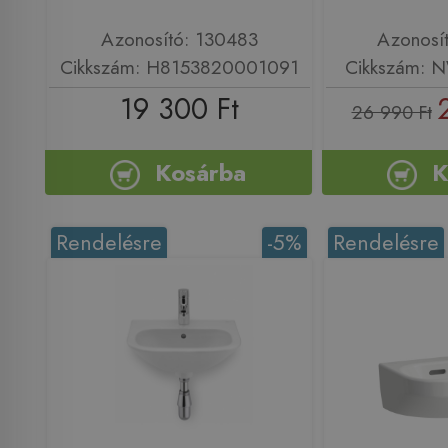
Azonosító: 130483
Azonosí
Cikkszám: H8153820001091
Cikkszám: 
19 300 Ft
26 990 Ft
Kosárba
K
Rendelésre
-5%
Rendelésre