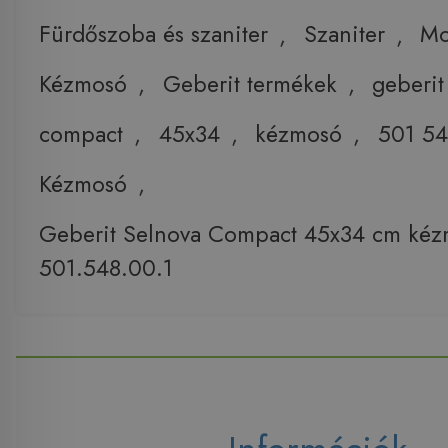
Fürdőszoba és szaniter
,
Szaniter
,
Mo
Kézmosó
,
Geberit termékek
,
geberit
compact
,
45x34
,
kézmosó
,
501 54
Kézmosó
,
Geberit Selnova Compact 45x34 cm ké
501.548.00.1