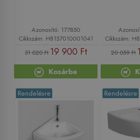
Azonosító: 177850
Azonosí
Cikkszám: H8157010001041
Cikkszám: H
19 900 Ft
31 020 Ft
20 059 Ft
Kosárba
K
Rendelésre
Rendelésre