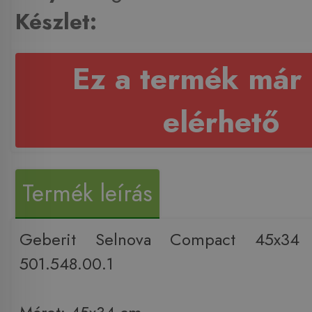
Készlet:
Ez a termék már
elérhető
Termék leírás
Geberit Selnova Compact 45x34
501.548.00.1