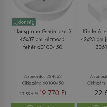
Újdonság
Hansgrohe GladeLake S
Kielle Ark
45x37 cm kézmosó,
42x23 cm j
fehér 60100450
306
Azonosító: 224832
Azonosí
Cikkszám: 60100450
Cikkszám
19 770 Ft
22 
23 896 Ft