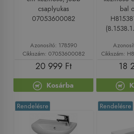
csaplyukas
bal 
07053600082
H81538
(8.1538.1
Azonosító: 178590
Azonosí
Cikkszám: 07053600082
Cikkszám: H
20 999 Ft
18 
Kosárba
K
Rendelésre
Rendelésre