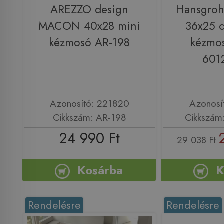
AREZZO design
Hansgroh
MACON 40x28 mini
36x25 
kézmosó AR-198
kézmos
601
Azonosító: 221820
Azonosí
Cikkszám: AR-198
Cikkszám
24 990 Ft
29 038 Ft
Kosárba
K
Rendelésre
Rendelésre