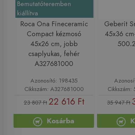
Bemutatóteremben
kiállítva
Roca Ona Fineceramic
Geberit S
Compact kézmosó
45x36 cm
45x26 cm, jobb
500.2
csaplyukas, fehér
A327681000
Azonosító: 198435
Azonosí
Cikkszám: A327681000
Cikkszám: 
22 616 Ft
23 807 Ft
35 947 Ft
Kosárba
K