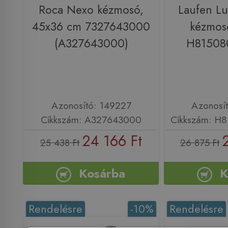
Roca Nexo kézmosó,
Laufen L
45x36 cm 7327643000
kézmos
(A327643000)
H81508
Azonosító: 149227
Azonosí
Cikkszám: A327643000
Cikkszám: H
24 166 Ft
25 438 Ft
26 875 Ft
Kosárba
K
Rendelésre
-10%
Rendelésre