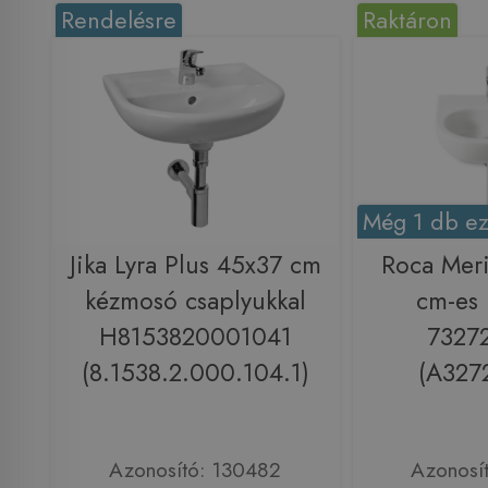
Rendelésre
Raktáron
Még 1 db ez
Jika Lyra Plus 45x37 cm
Roca Mer
kézmosó csaplyukkal
cm-es
H8153820001041
7327
(8.1538.2.000.104.1)
(A327
Azonosító: 130482
Azonosí