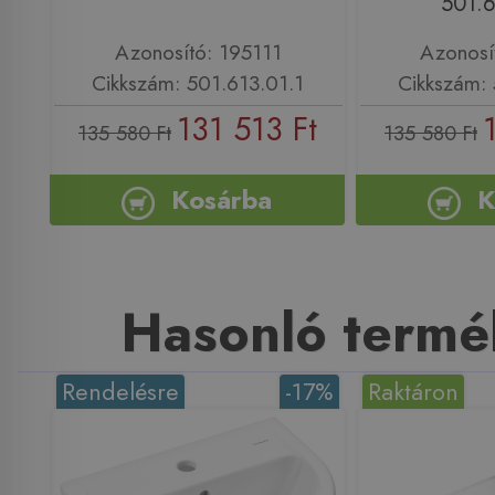
501.6
Azonosító: 195111
Azonosí
Cikkszám: 501.613.01.1
Cikkszám: 
131 513 Ft
135 580 Ft
135 580 Ft
Kosárba
K
Hasonló termé
Rendelésre
-17%
Raktáron