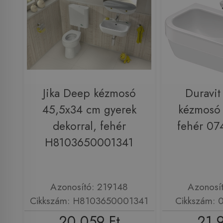
Jika Deep kézmosó
Duravit
45,5x34 cm gyerek
kézmosó
dekorral, fehér
fehér 0
H8103650001341
Azonosító: 219148
Azonosí
Cikkszám: H8103650001341
Cikkszám:
20 059 Ft
21 