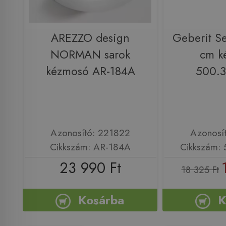
AREZZO design
Geberit S
NORMAN sarok
cm k
kézmosó AR-184A
500.3
Azonosító: 221822
Azonosí
Cikkszám: AR-184A
Cikkszám: 
23 990 Ft
18 325 Ft
Kosárba
K