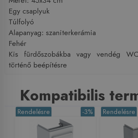
Méret: 45x34 cm
Egy csaplyuk
Túlfolyó
Alapanyag: szaniterkerámia
Fehér
Kis fürdőszobákba vagy vendég WC
történő beépítésre
Kompatibilis te
Rendelésre
-3%
Rendelésre