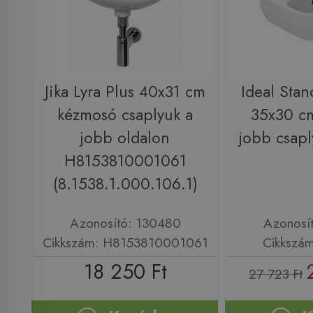
Jika Lyra Plus 40x31 cm
Ideal Stan
kézmosó csaplyuk a
35x30 c
jobb oldalon
jobb csap
H8153810001061
(8.1538.1.000.106.1)
Azonosító: 130480
Azonosí
Cikkszám: H8153810001061
Cikkszá
18 250 Ft
27 723 Ft