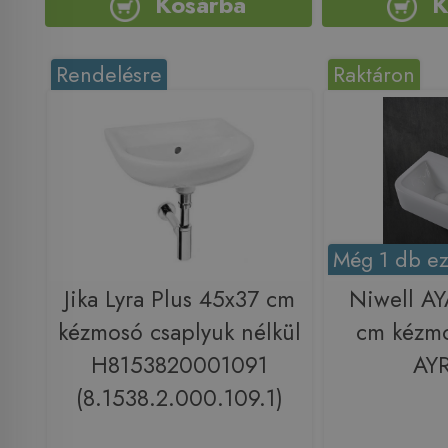
Kosárba
K
Rendelésre
Raktáron
Még 1 db ez
Jika Lyra Plus 45x37 cm
Niwell AY
kézmosó csaplyuk nélkül
cm kézm
H8153820001091
AY
(8.1538.2.000.109.1)