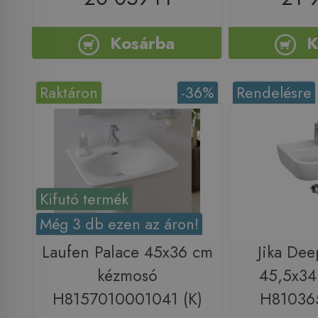
Kosárba
K
Raktáron
-36%
Rendelésre
Kifutó termék
Még 3 db ezen az áron!
Laufen Palace 45x36 cm
Jika De
kézmosó
45,5x34
H8157010001041 (K)
H81036