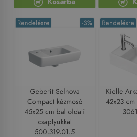
Kosárba
K
Rendelésre
-3%
Rendelésre
Geberit Selnova
Kielle Ark
Compact kézmosó
42x23 cm 
45x25 cm bal oldali
306
csaplyukkal
500.319.01.5