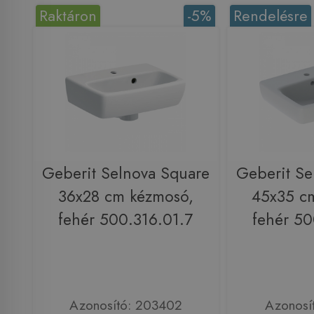
Raktáron
-5%
Rendelésre
Geberit Selnova Square
Geberit Se
36x28 cm kézmosó,
45x35 c
fehér 500.316.01.7
fehér 50
Azonosító: 203402
Azonosí