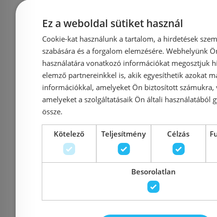
Ez a weboldal sütiket használ
Cookie-kat használunk a tartalom, a hirdetések szem
szabására és a forgalom elemzésére. Webhelyünk Ön 
használatára vonatkozó információkat megosztjuk hi
elemző partnereinkkel is, akik egyesíthetik azokat m
információkkal, amelyeket Ön biztosított számukra,
Laufen Lua 36x25 cm
Geberit S
amelyeket a szolgáltatásaik Ön általi használatából g
kézmosó túlfolyó nélkül,
cm k
össze.
jobbos
500.3
Kötelező
Teljesítmény
Célzás
F
H8150800001141
Besorolatlan
Azonosító: 200476
Azonosí
Cikkszám: H8150800001141
Cikkszám: 
24 320 Ft