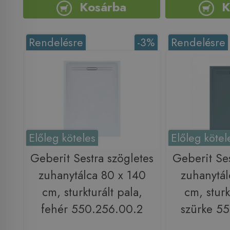
Kosárba
K
Rendelésre
-3%
Rendelésre
Előleg köteles
Előleg kötel
Geberit Sestra szögletes
Geberit Ses
zuhanytálca 80 x 140
zuhanytál
cm, sturkturált pala,
cm, sturk
fehér 550.256.00.2
szürke 5