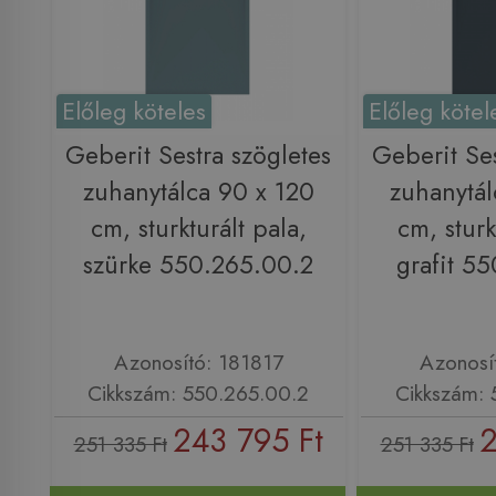
Előleg köteles
Előleg kötel
Geberit Sestra szögletes
Geberit Ses
zuhanytálca 90 x 120
zuhanytál
cm, sturkturált pala,
cm, sturk
szürke 550.265.00.2
grafit 5
Azonosító: 181817
Azonosí
Cikkszám: 550.265.00.2
Cikkszám: 
243 795 Ft
2
251 335 Ft
251 335 Ft