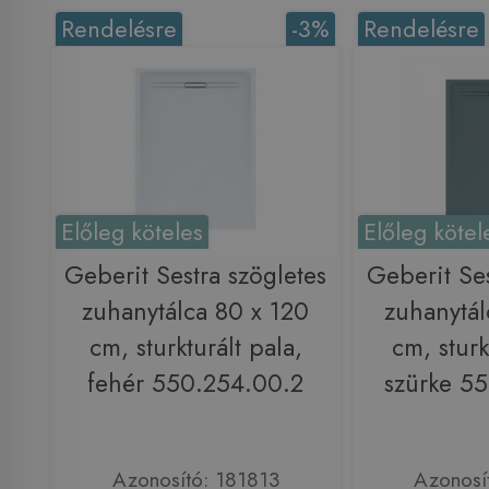
Rendelésre
-3%
Rendelésre
Előleg köteles
Előleg kötel
Geberit Sestra szögletes
Geberit Ses
zuhanytálca 80 x 120
zuhanytál
cm, sturkturált pala,
cm, sturk
fehér 550.254.00.2
szürke 5
Azonosító: 181813
Azonosí