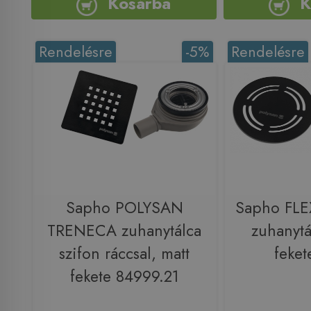
Kosárba
K
Rendelésre
-5%
Rendelésre
Sapho POLYSAN
Sapho FLE
TRENECA zuhanytálca
zuhanytá
szifon ráccsal, matt
feket
fekete 84999.21