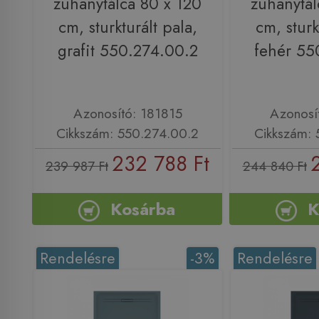
zuhanytálca 80 x 120
zuhanytál
cm, sturkturált pala,
cm, sturk
grafit 550.274.00.2
fehér 55
Azonosító: 181815
Azonosí
Cikkszám: 550.274.00.2
Cikkszám: 
232 788 Ft
239 987 Ft
244 840 Ft
Kosárba
K
Rendelésre
-3%
Rendelésre