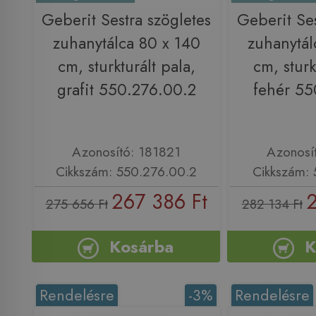
Geberit Sestra szögletes
Geberit Ses
zuhanytálca 80 x 140
zuhanytál
cm, sturkturált pala,
cm, sturk
grafit 550.276.00.2
fehér 55
Azonosító: 181821
Azonosí
Cikkszám: 550.276.00.2
Cikkszám: 
267 386 Ft
2
275 656 Ft
282 134 Ft
Kosárba
K
Rendelésre
-3%
Rendelésre