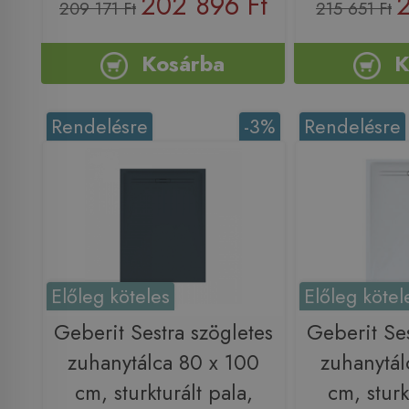
202 896 Ft
2
209 171 Ft
215 651 Ft
Kosárba
K
Rendelésre
-3%
Rendelésre
Előleg köteles
Előleg kötel
Geberit Sestra szögletes
Geberit Ses
zuhanytálca 80 x 100
zuhanytál
cm, sturkturált pala,
cm, sturk