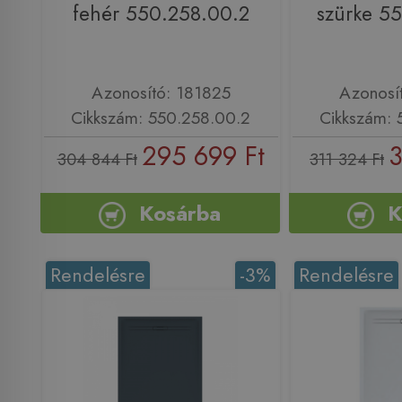
fehér 550.258.00.2
szürke 5
Azonosító: 181825
Azonosí
Cikkszám: 550.258.00.2
Cikkszám: 
295 699 Ft
3
304 844 Ft
311 324 Ft
Kosárba
K
Rendelésre
-3%
Rendelésre