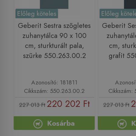
Előleg köteles
Előleg kötel
Geberit Sestra szögletes
Geberit Ses
zuhanytálca 90 x 100
zuhanytál
cm, sturkturált pala,
cm, sturk
szürke 550.263.00.2
grafit 5
Azonosító: 181811
Azonosí
Cikkszám: 550.263.00.2
Cikkszám: 
220 202 Ft
2
227 013 Ft
227 013 Ft
Kosárba
K