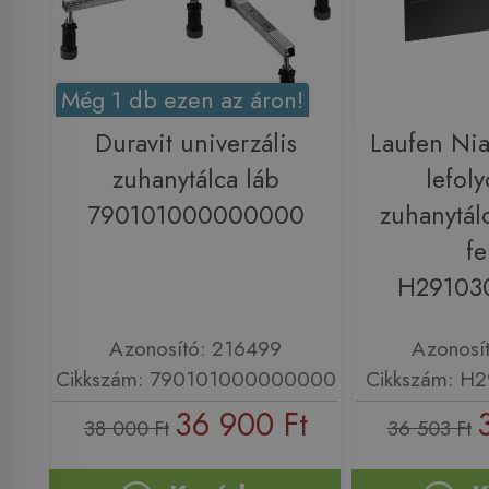
Még 1 db ezen az áron!
Duravit univerzális
Laufen Nia 
zuhanytálca láb
lefoly
790101000000000
zuhanytál
fe
H29103
Azonosító: 216499
Azonosí
Cikkszám: 790101000000000
Cikkszám: H
36 900 Ft
38 000 Ft
36 503 Ft