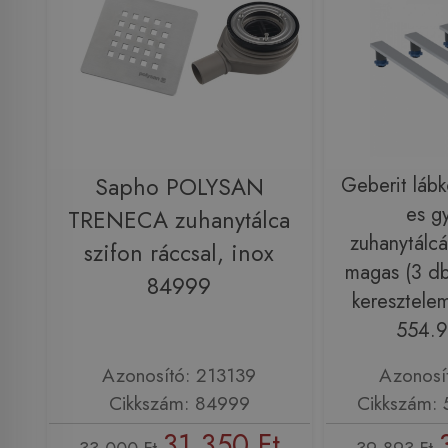
Sapho POLYSAN
Geberit lábk
es g
TRENECA zuhanytálca
zuhanytálc
szifon ráccsal, inox
magas (3 d
84999
keresztelem
554.9
Azonosító: 213139
Azonosí
Cikkszám: 84999
Cikkszám: 
31 350 Ft