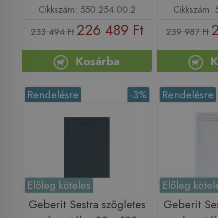
Cikkszám: 550.254.00.2
Cikkszám: 
226 489 Ft
2
233 494 Ft
239 987 Ft
Kosárba
K
Rendelésre
-3%
Rendelésre
Előleg köteles
Előleg kötel
Geberit Sestra szögletes
Geberit Ses