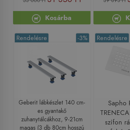
33 000 Ft
39 893 Ft
Kosárba
K
Rendelésre
-3%
Rendelésre
Geberit lábkészlet 140 cm-
Sapho
es gyantakő
TRENECA 
zuhanytálcákhoz, 9-21cm
szifon rá
magas (3 db 80cm hosszú