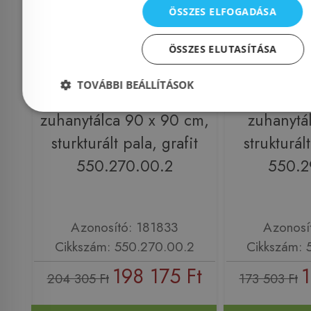
ÖSSZES ELFOGADÁSA
ÖSSZES ELUTASÍTÁSA
Előleg köteles
TOVÁBBI BEÁLLÍTÁSOK
Geberit Sestra szögletes
Geberit Ses
zuhanytálca 90 x 90 cm,
zuhanytá
sturkturált pala, grafit
strukturál
550.270.00.2
550.2
Azonosító: 181833
Azonosí
Cikkszám: 550.270.00.2
Cikkszám: 
198 175 Ft
1
204 305 Ft
173 503 Ft