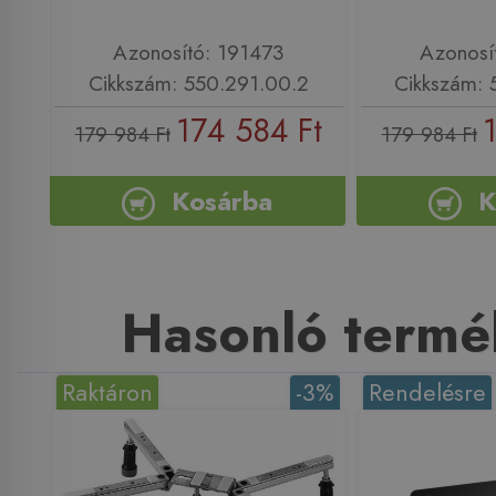
Azonosító: 191473
Azonosí
Cikkszám: 550.291.00.2
Cikkszám: 
174 584 Ft
179 984 Ft
179 984 Ft
Kosárba
K
Hasonló termé
Raktáron
-3%
Rendelésre