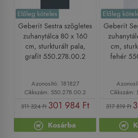
Előleg köteles
Előleg kötel
Geberit Sestra szögletes
Geberit Ses
zuhanytálca 80 x 160
zuhanytál
cm, sturkturált pala,
cm, sturk
grafit 550.278.00.2
fehér 55
Azonosító: 181827
Azonosí
Cikkszám: 550.278.00.2
Cikkszám: 
301 984 Ft
3
311 324 Ft
317 819 Ft
Kosárba
K