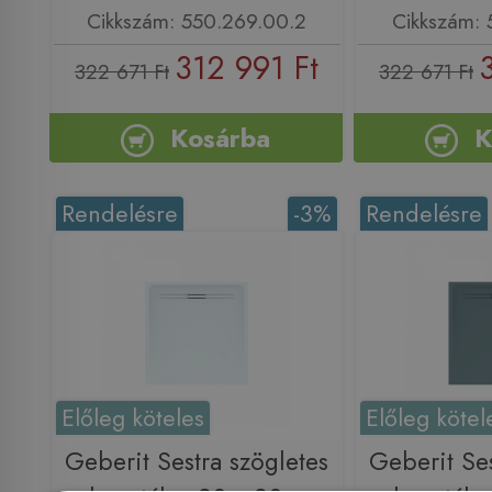
Cikkszám: 550.269.00.2
Cikkszám: 
312 991 Ft
322 671 Ft
322 671 Ft
Kosárba
K
Rendelésre
-3%
Rendelésre
Előleg köteles
Előleg kötel
Geberit Sestra szögletes
Geberit Ses