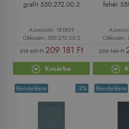
grafit 550.272.00.2
fehér 55
Azonosító: 181809
Azonosí
Cikkszám: 550.272.00.2
Cikkszám: 
209 181 Ft
215 651 Ft
222 146 Ft
Kosárba
K
Rendelésre
-3%
Rendelésre