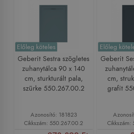
Előleg köteles
Előleg kötel
Geberit Sestra szögletes
Geberit Ses
zuhanytálca 90 x 140
zuhanytál
cm, sturkturált pala,
cm, struk
szürke 550.267.00.2
grafit 5
Azonosító: 181823
Azonosí
Cikkszám: 550.267.00.2
Cikkszám: 