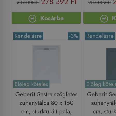
278 392 Ft
287 002 Ft
287 002 Ft
Kosárba
K
Rendelésre
-3%
Rendelésre
Előleg köteles
Előleg kötel
Geberit Sestra szögletes
Geberit Ses
zuhanytálca 80 x 160
zuhanytál
cm, sturkturált pala,
cm, sturk