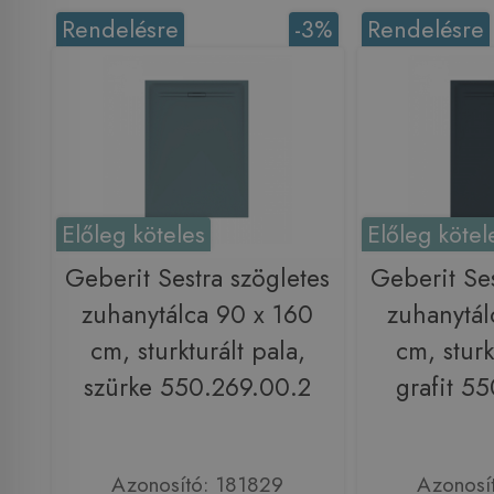
Rendelésre
-3%
Rendelésre
Előleg köteles
Előleg kötel
Geberit Sestra szögletes
Geberit Ses
zuhanytálca 90 x 160
zuhanytál
cm, sturkturált pala,
cm, sturk
szürke 550.269.00.2
grafit 5
Azonosító: 181829
Azonosí