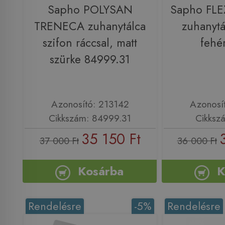
Sapho POLYSAN
Sapho FLE
TRENECA zuhanytálca
zuhanytá
szifon ráccsal, matt
fehé
szürke 84999.31
Azonosító: 213142
Azonosí
Cikkszám: 84999.31
Cikksz
35 150 Ft
37 000 Ft
36 000 Ft
Kosárba
K
Rendelésre
-5%
Rendelésre