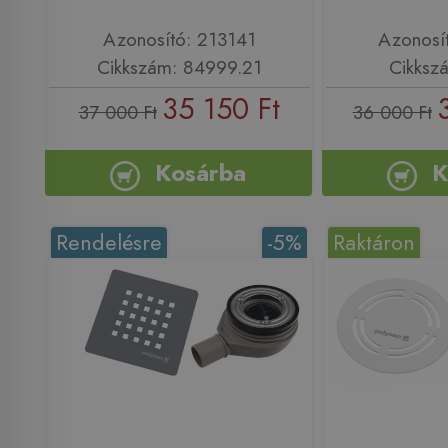
Azonosító: 213141
Azonosí
Cikkszám: 84999.21
Cikksz
35 150 Ft
37 000 Ft
36 000 Ft
Kosárba
K
Rendelésre
-5%
Raktáron