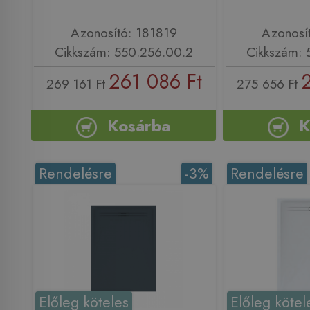
Azonosító: 181819
Azonosí
Cikkszám: 550.256.00.2
Cikkszám: 
261 086 Ft
269 161 Ft
275 656 Ft
Kosárba
K
Rendelésre
-3%
Rendelésre
Előleg köteles
Előleg kötel