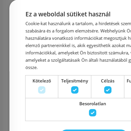
zuhanytálca 90 x 90 cm,
zuhanytálc
sturkturált pala, fehér
sturkturált
Ez a weboldal sütiket használ
550.250.00.2
550.2
Cookie-kat használunk a tartalom, a hirdetések szem
szabására és a forgalom elemzésére. Webhelyünk Ön 
használatára vonatkozó információkat megosztjuk hi
elemző partnereinkkel is, akik egyesíthetik azokat m
Azonosító: 181831
Azonosí
információkkal, amelyeket Ön biztosított számukra,
Cikkszám: 550.250.00.2
Cikkszám: 
amelyeket a szolgáltatásaik Ön általi használatából g
191 890 Ft
össze.
197 824 Ft
204 305 Ft
Kötelező
Teljesítmény
Célzás
F
Kosárba
K
Besorolatlan
Rendelésre
-3%
Rendelésre