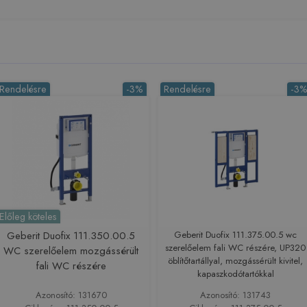
Rendelésre
-3%
Rendelésre
-3
Előleg köteles
Geberit Duofix 111.350.00.5
Geberit Duofix 111.375.00.5 wc
szerelőelem fali WC részére, UP320
WC szerelőelem mozgássérült
öblítőtartállyal, mozgássérült kivitel,
fali WC részére
kapaszkodótartókkal
Azonosító: 131670
Azonosító: 131743