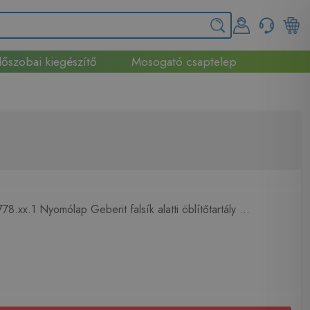
őszobai kiegészítő
Mosogató csaptelep
8.xx.1 Nyomólap Geberit falsík alatti öblítőtartály ...