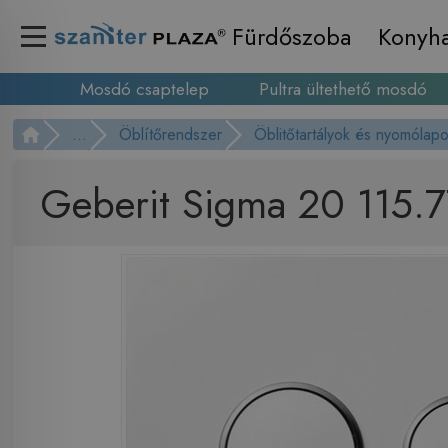
Fürdőszoba
Konyh
Mosdó csaptelep
Pultra ültethető mosdó
...
Öblítőrendszer
Öblitőtartályok és nyomólap
Geberit Sigma 20 115.