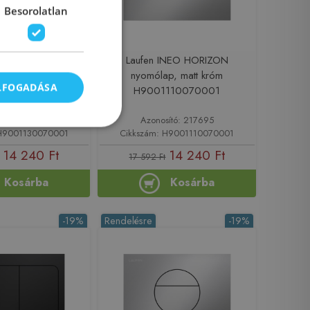
Besorolatlan
AIR nyomólap, matt
Laufen INEO HORIZON
001130070001
nyomólap, matt króm
ELFOGADÁSA
H9001110070001
sító: 216641
Azonosító: 217695
 H9001130070001
Cikkszám: H9001110070001
14 240 Ft
14 240 Ft
17 592 Ft
Kosárba
Kosárba
-19%
Rendelésre
-19%