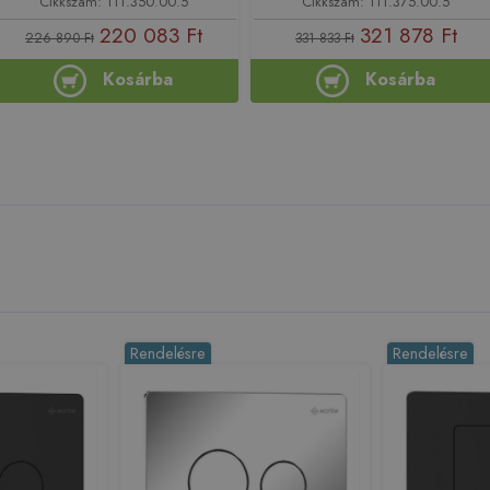
Cikkszám: 111.350.00.5
Cikkszám: 111.375.00.5
220 083 Ft
321 878 Ft
226 890 Ft
331 833 Ft
Kosárba
Kosárba
Rendelésre
Rendelésre