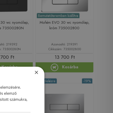
Bemutatóteremben kiállítva
30 wc nyomólap,
Mofém EVO 30 wc nyomólap,
ete 73500280N
króm 735002800
sító: 219392
Azonosító: 219391
m: 73500280N
Cikkszám: 735002800
 700 Ft
13 700 Ft
Kosárba
Kosárba
×
-19%
Rendelésre
-19%
 elemzésére.
 és elemző
sított számukra,