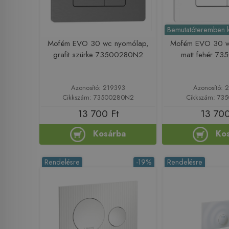
Bemutatóteremben ki
Mofém EVO 30 wc nyomólap,
Mofém EVO 30 w
grafit szürke 73500280N2
matt fehér 7
Azonosító: 219393
Azonosító: 
Cikkszám: 73500280N2
Cikkszám: 7
13 700 Ft
13 700
Kosárba
Ko
Rendelésre
-19%
Rendelésre