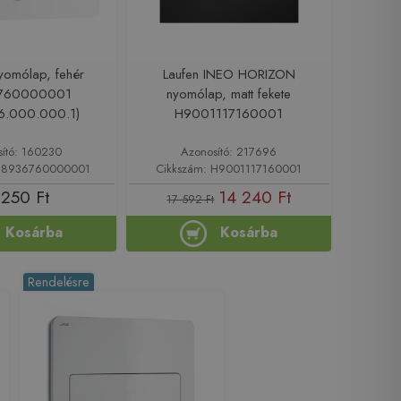
nyomólap, fehér
Laufen INEO HORIZON
760000001
nyomólap, matt fekete
.6.000.000.1)
H9001117160001
sító: 160230
Azonosító: 217696
 H8936760000001
Cikkszám: H9001117160001
 250 Ft
14 240 Ft
17 592 Ft
Kosárba
Kosárba
Rendelésre