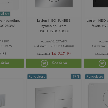
állítva
c nyomólap,
Laufen INEO SUNRISE
Laufen INEO 
3500280W
nyomólap, króm
fekete H
H9001120040001
219390
Azonosító: 217690
Azono
3500280W
Cikkszám: H9001120040001
Cikkszám:
 Ft
14 240 Ft
14 908 Ft
17 592 Ft
sárba
Kosárba
Rendelésre
-19%
Rendelésre