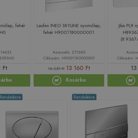
mólap, fehér
Laufen INEO SKYLINE nyomólap,
Jika PL9 
SH0
fehér H9001180000001
H8936
(8.9367
214633
Azonosító: 217685
Azono
7859SH0
Cikkszám: H9001180000001
Cikkszám:
 Ft
13 160 Ft
13
16 257 Ft
sárba
Kosárba
Rendelésre
Rendelésre