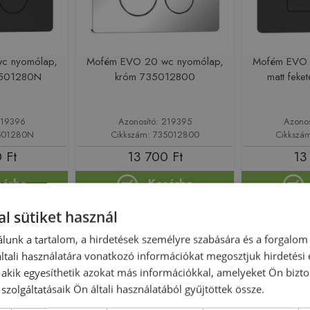
c nyomólap,
Mofém EVO 20 wc nyomólap,
Mofém EVO 
73501280N
króm 735012800
matt fek
219396
Azonosító: 219395
Azono
3501280N
Cikkszám: 735012800
Cikkszá
 Ft
13 700 Ft
13
sárba
Kosárba
l sütiket használ
Rendelésre
-19%
Rendelésre
lunk a tartalom, a hirdetések személyre szabására és a forgalom
tali használatára vonatkozó információkat megosztjuk hirdetési
, akik egyesíthetik azokat más információkkal, amelyeket Ön bizto
szolgáltatásaik Ön általi használatából gyűjtöttek össze.