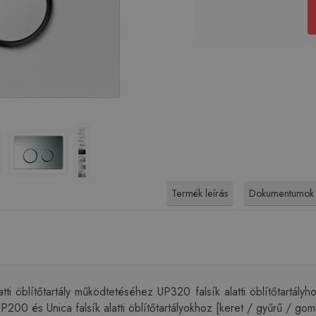
Termék leírás
Dokumentumok
ti öblítőtartály működtetéséhez UP320 falsík alatti öblítőtartál
UP200 és Unica falsík alatti öblítőtartályokhoz [keret / gyűrű / gom