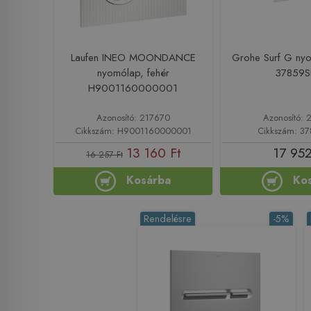
Laufen INEO MOONDANCE
Grohe Surf G nyo
nyomólap, fehér
37859
H9001160000001
Azonosító: 217670
Azonosító: 
Cikkszám: H9001160000001
Cikkszám: 3
13 160 Ft
17 952
16 257 Ft
Kosárba
Ko
Rendelésre
-5%