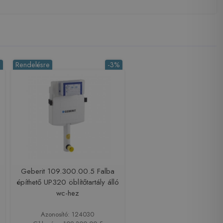
%
Rendelésre
-3%
Geberit 109.300.00.5 Falba
építhető UP320 öblítőtartály álló
wc-hez
Azonosító: 124030