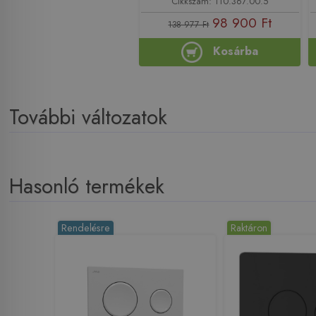
Cikkszám: 110.367.00.5
98 900 Ft
138 977 Ft
Kosárba
További változatok
Hasonló termékek
Rendelésre
Raktáron