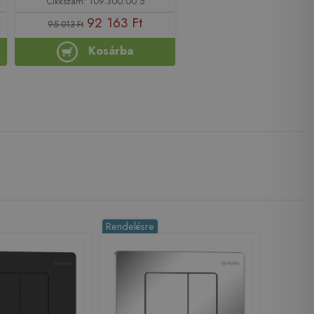
Cikkszám: 109.300.00.5
92 163 Ft
95 013 Ft
Kosárba
Rendelésre