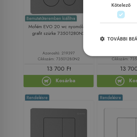
Kötelező
Bemutatóteremben kiállítva
Mofém EVO 20 wc nyomólap,
Mofém EVO 20 w
grafit szürke 73501280N2
matt fehér 7
TOVÁBBI BE
Azonosító: 219397
Azonosító: 
Cikkszám: 73501280N2
Cikkszám: 7
13 700 Ft
13 700
Kosárba
Ko
Rendelésre
Rendelésre