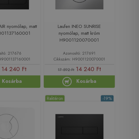
AIR nyomólap, matt
Laufen INEO SUNRISE
9001137160001
nyomólap, matt króm
H9001120070001
sító: 217676
Azonosító: 217691
 H9001137160001
Cikkszám: H9001120070001
14 240 Ft
14 240 Ft
17 592 Ft
Kosárba
Kosárba
Raktáron
-19%