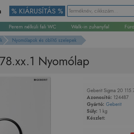
a
% KIÁRUSÍTÁS %
Perem nélküli fali WC
Walk-in zuhanyfal
Fürd
Gránit mosogató
ok
Nyomólapok és öblítő szelepek
778.xx.1 Nyomólap
Geberit Sigma 20 115.77
Azonosító:
124487
Gyártó:
Geberit
Súly:
1 kg
Készlet: