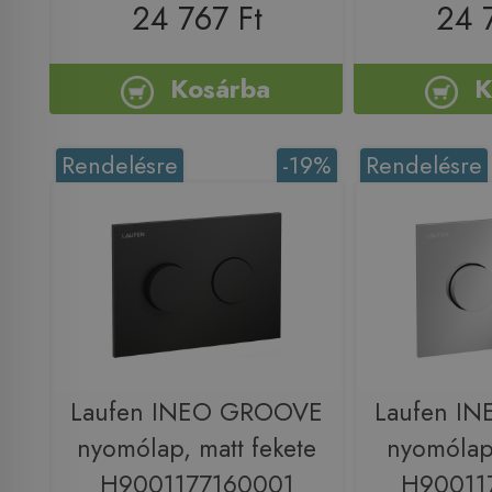
24 767 Ft
24 
Kosárba
K
Rendelésre
-19%
Rendelésre
Laufen INEO GROOVE
Laufen I
nyomólap, matt fekete
nyomólap
H9001177160001
H90011