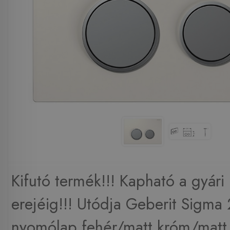
Kifutó termék!!! Kapható a gyári 
erejéig!!! Utódja Geberit Sigma
nyomólap fehér/matt króm/matt