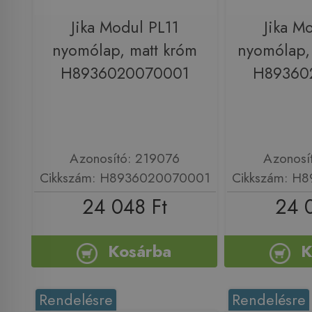
Jika Modul PL11
Jika M
nyomólap, matt króm
nyomólap,
H8936020070001
H89360
Azonosító: 219076
Azonosí
Cikkszám: H8936020070001
Cikkszám: H
24 048 Ft
24 
Kosárba
K
Rendelésre
Rendelésre