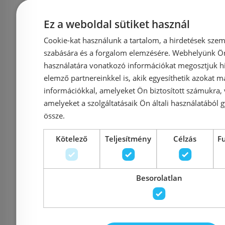
115.770.11.5 Nyomólap
nyomólap,
Ez a weboldal sütiket használ
(fehér, #115.770.11.5)
115.1
Cookie-kat használunk a tartalom, a hirdetések szem
szabására és a forgalom elemzésére. Webhelyünk Ön 
használatára vonatkozó információkat megosztjuk hi
elemző partnereinkkel is, akik egyesíthetik azokat m
Azonosító: 131908
Azonosí
információkkal, amelyeket Ön biztosított számukra,
Cikkszám: 115.770.11.5
Cikkszám: 
amelyeket a szolgáltatásaik Ön általi használatából g
össze.
17 250 Ft
26 664 Ft
26 664 Ft
Kötelező
Teljesítmény
Célzás
F
Kosárba
K
Besorolatlan
Raktáron
-37%
Raktáron