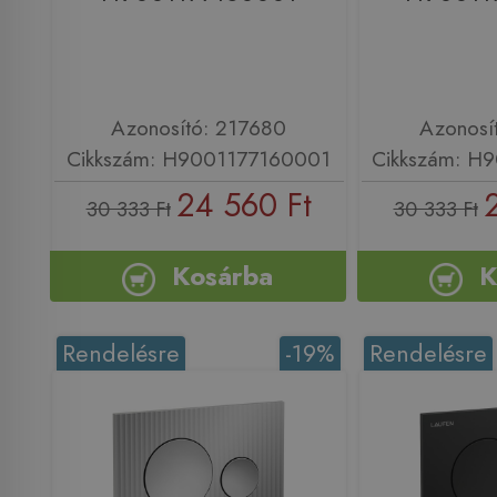
Azonosító: 217680
Azonosí
Cikkszám: H9001177160001
Cikkszám: H
24 560 Ft
30 333 Ft
30 333 Ft
Kosárba
K
Rendelésre
-19%
Rendelésre