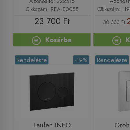
Azonosító: 222515
Azonosí
Cikkszám: REA-E0055
Cikkszám: H
23 700 Ft
30 333 Ft
Kosárba
K
Rendelésre
-19%
Rendelésre
Laufen INEO
Groh