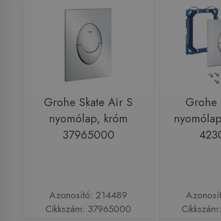
Grohe Skate Air S
Grohe 
nyomólap, króm
nyomólap
37965000
423
Azonosító: 214489
Azonosí
Cikkszám: 37965000
Cikkszám