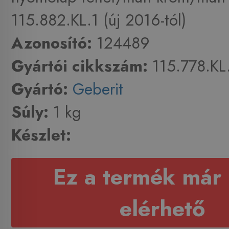
115.882.KL.1 (új 2016-tól)
Azonosító:
124489
Gyártói cikkszám:
115.778.KL
Gyártó:
Geberit
Súly:
1 kg
Készlet:
Ez a termék már
elérhető