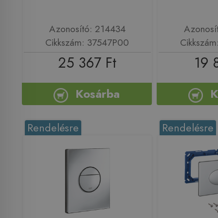
Azonosító: 214434
Azonosí
Cikkszám: 37547P00
Cikkszám
25 367 Ft
19 
Kosárba
K
Rendelésre
Rendelésre