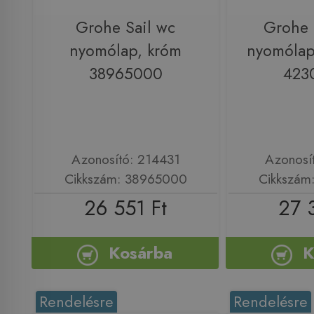
Grohe Sail wc
Grohe 
nyomólap, króm
nyomólap
38965000
423
Azonosító: 214431
Azonosí
Cikkszám: 38965000
Cikkszám
26 551 Ft
27 
Kosárba
K
Rendelésre
Rendelésre