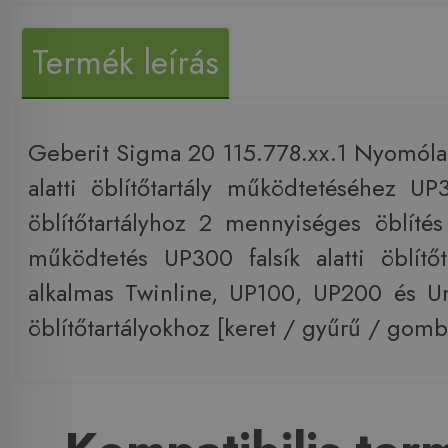
Termék leírás
Geberit Sigma 20 115.778.xx.1 Nyomólap
alatti öblítőtartály működtetéséhez UP3
öblítőtartályhoz 2 mennyiséges öblítés 
működtetés UP300 falsík alatti öblít
alkalmas Twinline, UP100, UP200 és Unic
öblítőtartályokhoz [keret / gyűrű / gomb