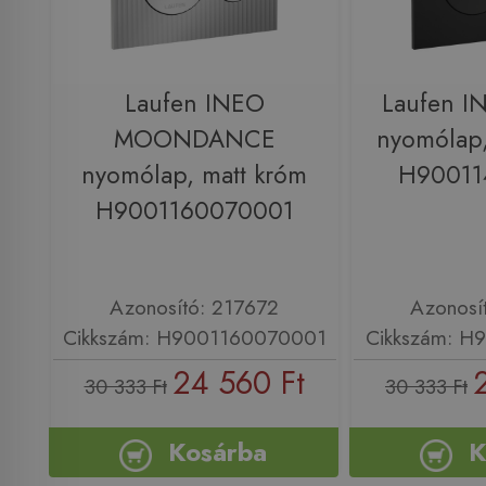
Laufen INEO
Laufen 
MOONDANCE
nyomólap,
nyomólap, matt króm
H90011
H9001160070001
Azonosító: 217672
Azonosí
Cikkszám: H9001160070001
Cikkszám: H
24 560 Ft
30 333 Ft
30 333 Ft
Kosárba
K