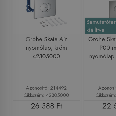
Bemutatóte
kiállítva
Grohe Skate Air
Grohe Ska
nyomólap, króm
P00 m
42305000
nyomólap
Azonosító: 214492
Azonosí
Cikkszám: 42305000
Cikkszám
26 388 Ft
22 