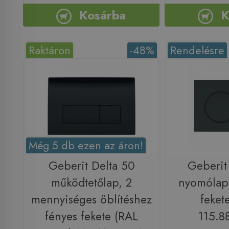
Kosárba
K
Raktáron
-48%
Rendelésre
Még 5 db ezen az áron!
Geberit Delta 50
Geberit
működtetőlap, 2
nyomólap 
mennyiséges öblítéshez
feket
fényes fekete (RAL
115.8