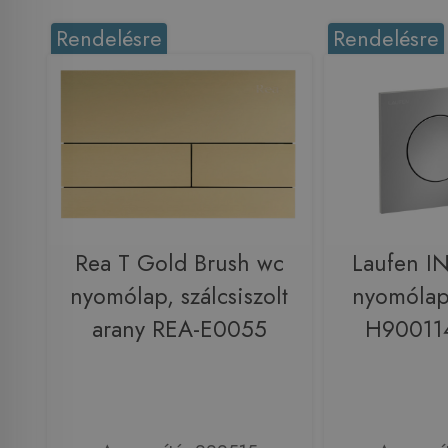
Rendelésre
Rendelésre
Rea T Gold Brush wc
Laufen 
nyomólap, szálcsiszolt
nyomólap
arany REA-E0055
H90011