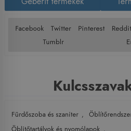
Geberit termékek
Ter
Facebook
Twitter
Pinterest
Reddi
Tumblr
E
Kulcsszava
Fürdőszoba és szaniter
,
Öblítőrendsze
Öblitőtartályok és nyomólapok
,