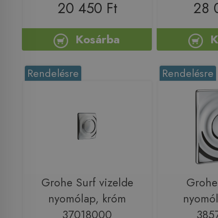
20 450 Ft
28 
Kosárba
K
Rendelésre
Rendelésre
Grohe Surf vizelde
Grohe
nyomólap, króm
nyomól
37018000
385