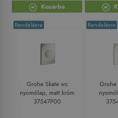
Kosárba
K
Rendelésre
Rendelésre
Grohe Skate wc
Grohe 
nyomólap, matt króm
nyomól
37547P00
375