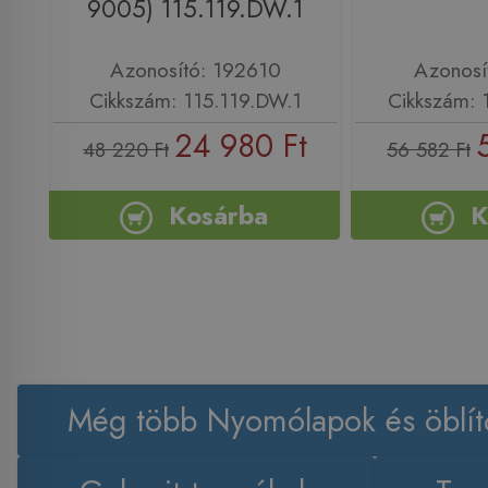
9005) 115.119.DW.1
Azonosító: 192610
Azonosí
Cikkszám: 115.119.DW.1
Cikkszám: 
24 980 Ft
48 220 Ft
56 582 Ft
Kosárba
K
Még több Nyomólapok és öblít