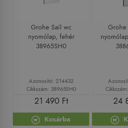
Grohe Sail wc
Grohe 
nyomólap, fehér
nyomólap
38965SH0
388
Azonosító: 214432
Azonosí
Cikkszám: 38965SH0
Cikkszám
21 490 Ft
24 
Kosárba
K