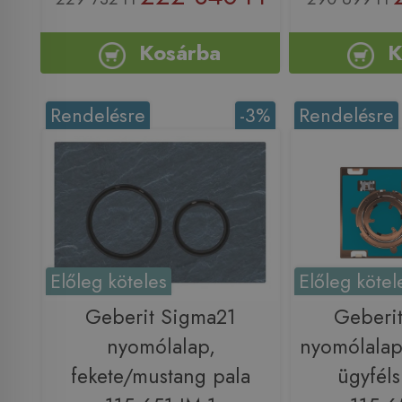
Kosárba
K
Rendelésre
-3%
Rendelésre
Előleg köteles
Előleg kötel
Geberit Sigma21
Geberi
nyomólalap,
nyomólalap
fekete/mustang pala
ügyféls