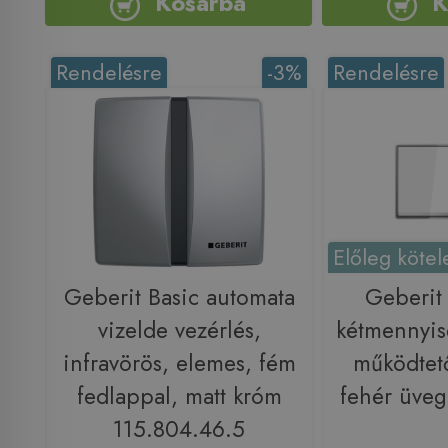
Kosárba
K
Rendelésre
-3%
Rendelésre
Előleg kötel
Geberit Basic automata
Geberi
vizelde vezérlés,
kétmennyis
infravörös, elemes, fém
működtet
fedlappal, matt króm
fehér üveg
115.804.46.5