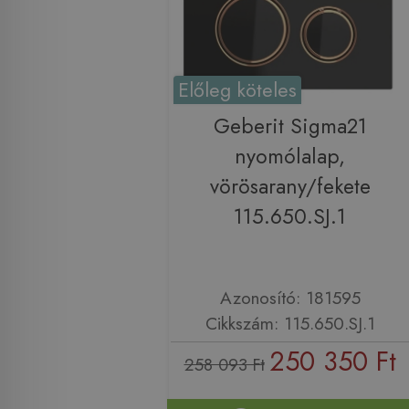
Előleg köteles
Geberit Sigma21
nyomólalap,
vörösarany/fekete
115.650.SJ.1
Azonosító: 181595
Cikkszám: 115.650.SJ.1
250 350 Ft
258 093 Ft