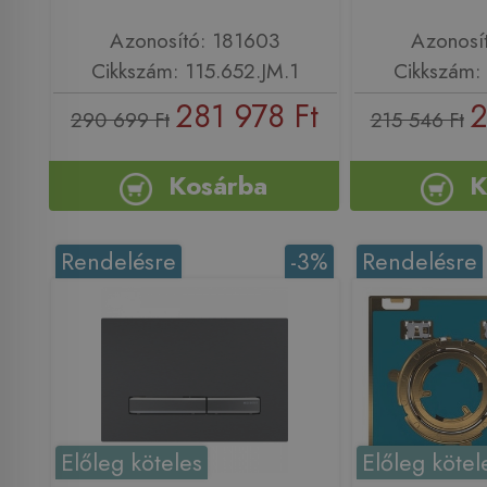
Azonosító: 181603
Azonosí
Cikkszám: 115.652.JM.1
Cikkszám: 
281 978 Ft
2
290 699 Ft
215 546 Ft
Kosárba
K
Rendelésre
-3%
Rendelésre
Előleg köteles
Előleg kötel