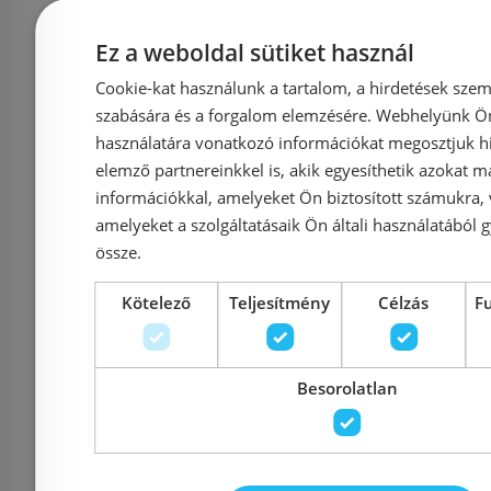
Cikkszám: 115.640.JK.1
Cikkszám: 
209 080 Ft
2
Ez a weboldal sütiket használ
215 546 Ft
232 562 Ft
Cookie-kat használunk a tartalom, a hirdetések szem
szabására és a forgalom elemzésére. Webhelyünk Ön 
Kosárba
K
használatára vonatkozó információkat megosztjuk hi
elemző partnereinkkel is, akik egyesíthetik azokat m
információkkal, amelyeket Ön biztosított számukra,
Rendelésre
-3%
Rendelésre
amelyeket a szolgáltatásaik Ön általi használatából g
össze.
Kötelező
Teljesítmény
Célzás
F
Besorolatlan
Előleg köteles
Előleg kötel
Geberit Sigma21
Geberi
kétmennyis
nyomólalap,