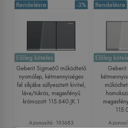
Rendelésre
-3%
Rendelésre
Előleg köteles
Előleg kötel
Geberit Sigma60 működtető
Geberi
nyomólap, kétmennyiséges
kétmennyis
fal síkjába süllyesztett kivitel,
működtet
láva/tükrös, magasfényű
homokszü
krómozott 115.640.JK.1
magasfény
115.0
Azonosító: 193683
Azonosí