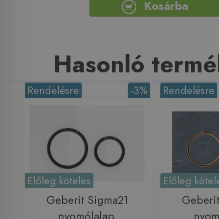
Kosárba
Hasonló termé
Rendelésre
-3%
Rendelésre
Előleg köteles
Előleg kötel
Geberit Sigma21
Geberi
nyomólalap,
nyom