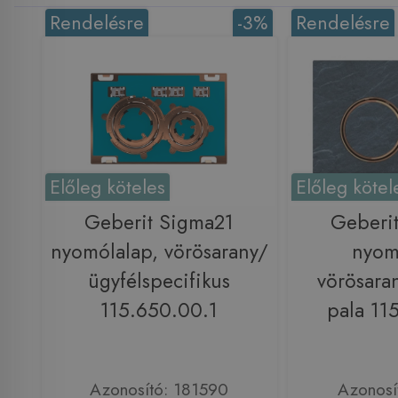
Rendelésre
-3%
Rendelésre
Előleg köteles
Előleg kötel
Geberit Sigma21
Geberi
nyomólalap, vörösarany/
nyom
ügyfélspecifikus
vörösara
115.650.00.1
pala 11
Azonosító: 181590
Azonosí