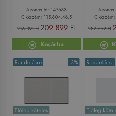
Azonosító: 147683
Azonosí
Cikkszám: 115.804.46.5
Cikkszám: 
209 899 Ft
2
216 391 Ft
232 562 Ft
Kosárba
K
Rendelésre
-3%
Rendelésre
Előleg köteles
Előleg kötel