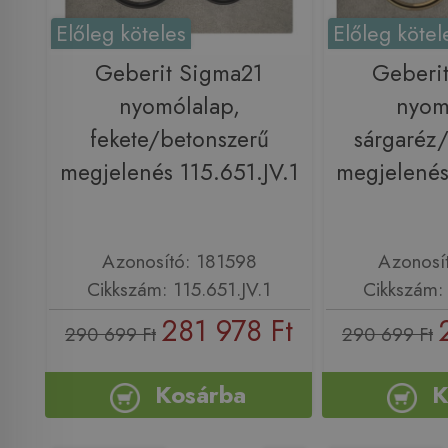
Előleg köteles
Előleg kötel
Geberit Sigma21
Geberi
nyomólalap,
nyom
fekete/betonszerű
sárgaréz
megjelenés 115.651.JV.1
megjelenés
Azonosító: 181598
Azonosí
Cikkszám: 115.651.JV.1
Cikkszám: 
281 978 Ft
290 699 Ft
290 699 Ft
Kosárba
K