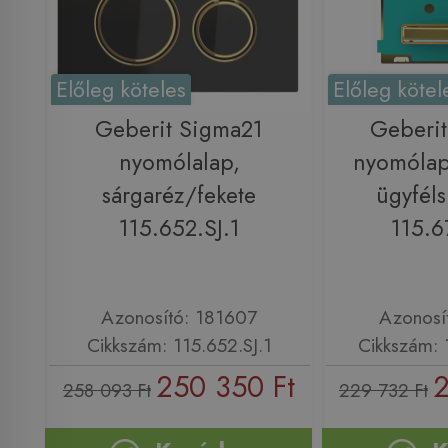
Előleg köteles
Előleg kötel
Geberit Sigma21
Geberi
nyomólalap,
nyomólap
sárgaréz/fekete
ügyféls
115.652.SJ.1
115.6
Azonosító: 181607
Azonosí
Cikkszám: 115.652.SJ.1
Cikkszám: 
250 350 Ft
2
258 093 Ft
229 732 Ft