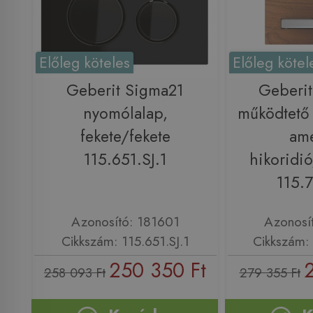
Előleg köteles
Előleg kötel
Geberit Sigma21
Geberi
nyomólalap,
működtető
fekete/fekete
ame
115.651.SJ.1
hikoridi
115.7
Azonosító: 181601
Azonosí
Cikkszám: 115.651.SJ.1
Cikkszám: 
250 350 Ft
2
258 093 Ft
279 355 Ft