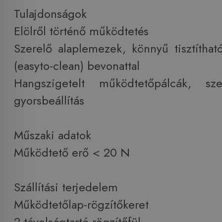
Tulajdonságok
Elölről történő működtetés
Szerelő alaplemezek, könnyű tisztítható
(easyto-clean) bevonattal
Hangszigetelt működtetőpálcák, sze
gyorsbeállítás
Műszaki adatok
Működtető erő < 20 N
Szállítási terjedelem
Működtetőlap-rögzítőkeret
2 távolságtartó rögzítőfül