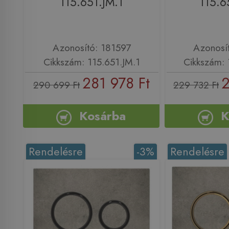
115.651.JM.1
115.6
Azonosító: 181597
Azonosí
Cikkszám: 115.651.JM.1
Cikkszám: 
281 978 Ft
2
290 699 Ft
229 732 Ft
Kosárba
K
Rendelésre
-3%
Rendelésre