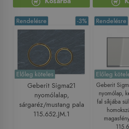
Kosárba
K
Rendelésre
-3%
Rendelésre
Előleg köteles
Előleg kötel
Geberit Sigma21
Geberit Sig
nyomólap, k
nyomólalap,
fal síkjába sül
sárgaréz/mustang pala
homokszü
115.652.JM.1
magasfény
115.6