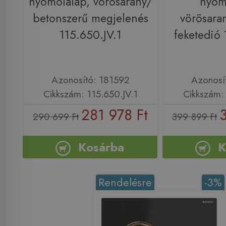
nyomólalap, vörösarany/
nyom
betonszerű megjelenés
vörösara
115.650.JV.1
feketedió 
Azonosító: 181592
Azonosí
Cikkszám: 115.650.JV.1
Cikkszám: 
281 978 Ft
290 699 Ft
399 899 Ft
Kosárba
K
Rendelésre
-3%