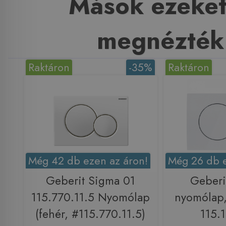
Mások ezeket
megnézték
Raktáron
-35%
Raktáron
Még 42 db ezen az áron!
Még 26 db e
Geberit Sigma 01
Geberi
115.770.11.5 Nyomólap
nyomólap,
(fehér, #115.770.11.5)
115.1