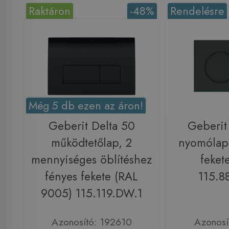
Raktáron
-48%
Rendelésre
Még 5 db ezen az áron!
Geberit Delta 50
Geberit
működtetőlap, 2
nyomólap 
mennyiséges öblítéshez
feket
fényes fekete (RAL
115.8
9005) 115.119.DW.1
Azonosító: 192610
Azonosí