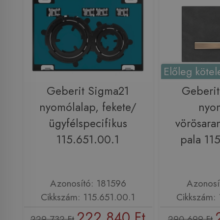
Előleg kötel
Geberit Sigma21
Geberi
nyomólalap, fekete/
nyo
ügyfélspecifikus
vörösara
115.651.00.1
pala 11
Azonosító: 181596
Azonosí
Cikkszám: 115.651.00.1
Cikkszám: 
222 840 Ft
229 732 Ft
290 699 Ft