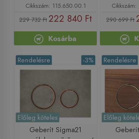
Cikkszám: 115.650.00.1
Cikkszám: 
222 840 Ft
229 732 Ft
290 699 Ft
Kosárba
K
Rendelésre
-3%
Rendelésre
Előleg köteles
Előleg kötel
Geberit Sigma21
Geberi