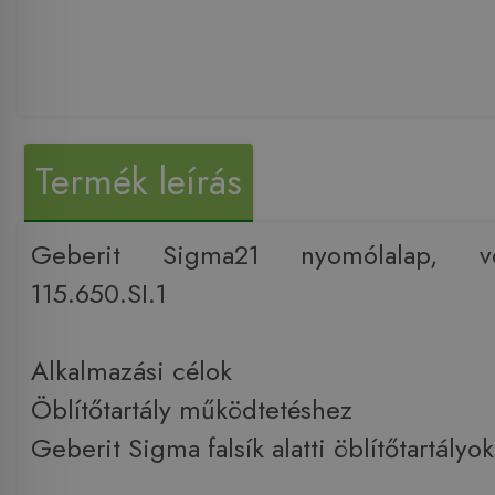
Termék leírás
Geberit Sigma21 nyomólalap, vör
115.650.SI.1
Alkalmazási célok
Öblítőtartály működtetéshez
Geberit Sigma falsík alatti öblítőtartályo