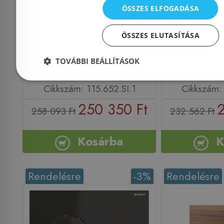
működtet
ÖSSZES ELFOGADÁSA
sárgaréz/fehér
láva/tükrö
115.652.SI.1
ÖSSZES ELUTASÍTÁSA
krómozott 
TOVÁBBI BEÁLLÍTÁSOK
Azonosító: 181606
Azonosí
Cikkszám: 115.652.SI.1
Cikkszám: 
250 350 Ft
2
258 093 Ft
232 562 Ft
Kosárba
K
Rendelésre
-3%
Rendelésre