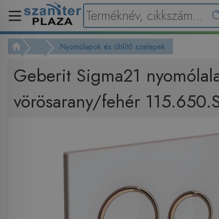
...
Nyomólapok és öblítő szelepek
Geberit Sigma21 nyomólal
vörösarany/fehér 115.650.S