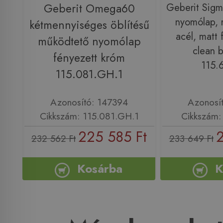
Geberit Omega60
Geberit Sig
nyomólap, 
kétmennyiséges öblítésű
acél, matt 
működtető nyomólap
clean b
fényezett króm
115.6
115.081.GH.1
Azonosító: 147394
Azonosí
Cikkszám: 115.081.GH.1
Cikkszám: 
225 585 Ft
2
232 562 Ft
233 649 Ft
Kosárba
K