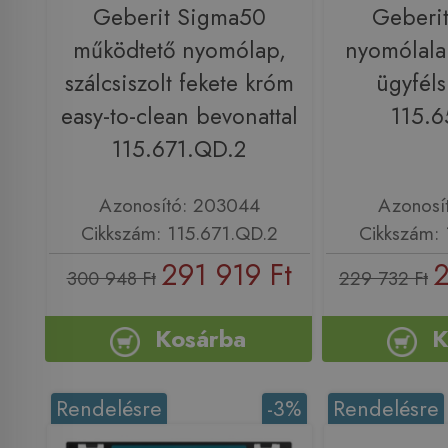
Geberit Sigma50
Geberi
működtető nyomólap,
nyomólala
szálcsiszolt fekete króm
ügyféls
easy-to-clean bevonattal
115.6
115.671.QD.2
Azonosító: 203044
Azonosí
Cikkszám: 115.671.QD.2
Cikkszám: 
291 919 Ft
2
300 948 Ft
229 732 Ft
Kosárba
K
Rendelésre
-3%
Rendelésre