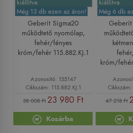
kiállítva
kiállítva
Még 13 db ezen az áron!
Még 6 db ez
Geberit Sigma20
Geberit
működtető nyomólap,
működtet
fehér/fényes
kétmen
króm/fehér 115.882.KJ.1
fehér
króm/fehér
Azonosító: 155147
Azonosí
Cikkszám: 115.882.KJ.1
Cikkszám: 
23 980 Ft
38 008 Ft
47 218 Ft
Kosárba
K