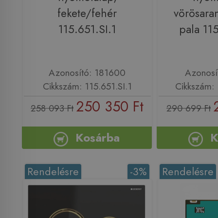
fekete/fehér
vörösara
115.651.SI.1
pala 11
Azonosító: 181600
Azonosí
Cikkszám: 115.651.SI.1
Cikkszám: 
250 350 Ft
258 093 Ft
290 699 Ft
Kosárba
K
Rendelésre
-3%
Rendelésre