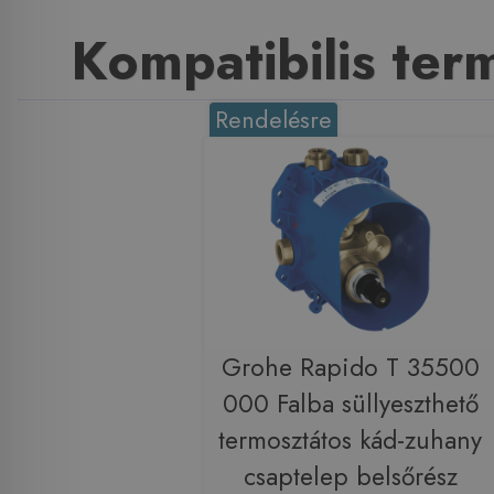
Kompatibilis te
Rendelésre
Grohe Rapido T 35500
000 Falba süllyeszthető
termosztátos kád-zuhany
csaptelep belsőrész