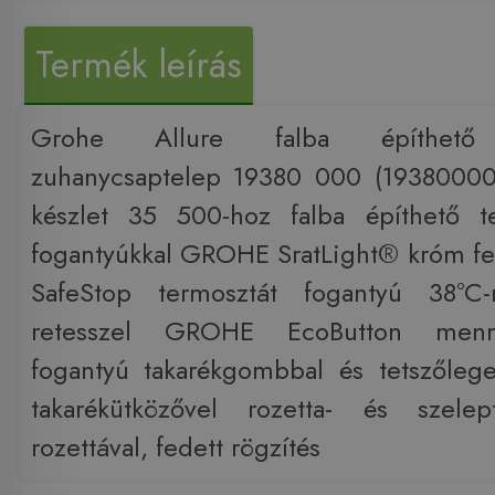
Termék leírás
Grohe Allure falba építhető t
zuhanycsaptelep 19380 000 (19380000)
készlet 35 500-hoz falba építhető t
fogantyúkkal GROHE SratLight® króm f
SafeStop termosztát fogantyú 38°C-
retesszel GROHE EcoButton menny
fogantyú takarékgombbal és tetszőlege
takarékütközővel rozetta- és szelept
rozettával, fedett rögzítés