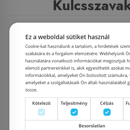
Kulcsszava
Fürdőszoba és szaniter
,
Csaptelep
,
Ez a weboldal sütiket használ
Cookie-kat használunk a tartalom, a hirdetések szem
Termosztátos csaptelepek
,
Grohe term
szabására és a forgalom elemzésére. Webhelyünk Ön 
használatára vonatkozó információkat megosztjuk hi
Allure
,
falba
,
építhető
,
termosztát
elemző partnereinkkel is, akik egyesíthetik azokat m
információkkal, amelyeket Ön biztosított számukra,
zuhanycsaptelep
,
(19380000)
,
amelyeket a szolgáltatásaik Ön általi használatából g
össze.
Termosztátos csaptelepek
,
Kötelező
Teljesítmény
Célzás
F
Grohe Allure falba építhető termosztátos
zuhanycsaptelep 19380 000 (19380000)
Besorolatlan