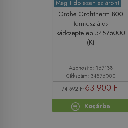
Még 1 db ezen az áron!
Grohe Grohtherm 800
termosztátos
kádcsaptelep 34576000
(K)
Azonosító: 167138
Cikkszám: 34576000
63 900 Ft
74 592 Ft
Kosárba