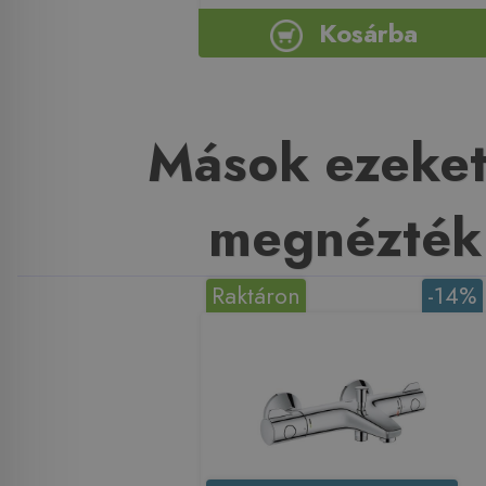
Kosárba
Mások ezeket
megnézték
Raktáron
-14%