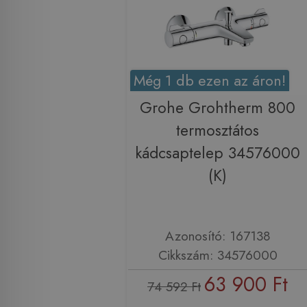
Még 1 db ezen az áron!
Grohe Grohtherm 800
termosztátos
kádcsaptelep 34576000
(K)
Azonosító: 167138
Cikkszám: 34576000
63 900 Ft
74 592 Ft