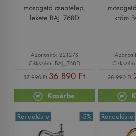
mosogató csaptelep,
mosogató
fekete BAJ_768D
króm 
Azonosító: 221273
Azonosí
Cikkszám: BAJ_768D
Cikkszám
36 890 Ft
37 990 Ft
28 990 Ft
Kosárba
K
Rendelésre
-5%
Rendelésre