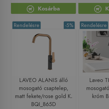
Kosárba
K
Rendelésre
-5%
Rendelésre
LAVEO ALANIS álló
Laveo T
mosogató csaptelep,
mosogató
matt fekete/rose gold K.
króm 
BQI_865D