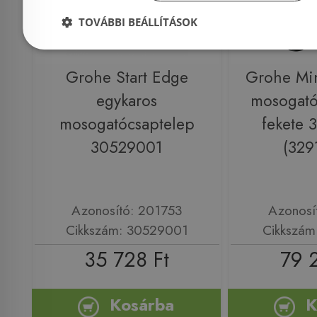
TOVÁBBI BEÁLLÍTÁSOK
Grohe Start Edge
Grohe Min
egykaros
mosogató
mosogatócsaptelep
fekete 
30529001
(329
Azonosító: 201753
Azonosí
Cikkszám: 30529001
Cikkszám
35 728 Ft
79 
Kosárba
K