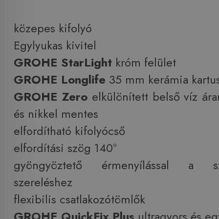
közepes kifolyó
Egylyukas kivitel
GROHE StarLight
króm felület
GROHE Longlife
35 mm kerámia kartu
GROHE Zero
elkülönített belső víz ár
és nikkel mentes
elfordítható kifolyócső
elfordítási szög 140°
gyöngyöztető érmenyílással a sz
szereléshez
flexibilis csatlakozótömlők
GROHE QuickFix Plus
ultragyors és eg