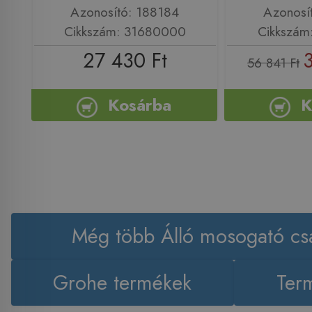
Azonosító: 188184
Azonosí
Cikkszám: 31680000
Cikkszám
27 430 Ft
56 841 Ft
Kosárba
K
Még több Álló mosogató cs
Grohe termékek
Term