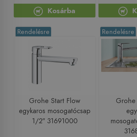
Kosárba
K
Rendelésre
Rendelésre
Grohe Start Flow
Grohe
egykaros mosogatócsap
egy
1/2″ 31691000
mosogat
316