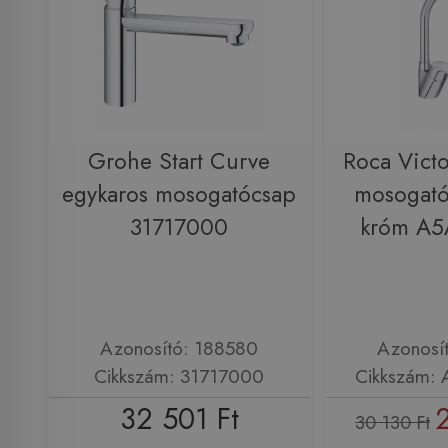
Grohe Start Curve
Roca Victo
egykaros mosogatócsap
mosogató
31717000
króm A
Azonosító: 188580
Azonosí
Cikkszám: 31717000
Cikkszám:
32 501 Ft
30 130 Ft