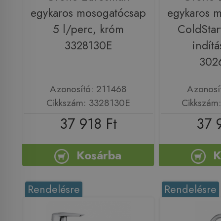
egykaros mosogatócsap
egykaros 
5 l/perc, króm
ColdStar
3328130E
indítá
302
Azonosító: 211468
Azonosí
Cikkszám: 3328130E
Cikkszám
37 918 Ft
37 
Kosárba
K
Rendelésre
Rendelésre