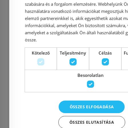
mosogatócsaptelep
mosogat
szabására és a forgalom elemzésére. Webhelyünk Ön 
31367001
313
használatára vonatkozó információkat megosztjuk hi
elemző partnereinkkel is, akik egyesíthetik azokat m
információkkal, amelyeket Ön biztosított számukra,
amelyeket a szolgáltatásaik Ön általi használatából g
Azonosító: 179657
Azonosí
össze.
Cikkszám: 31367001
Cikkszám
Kötelező
Teljesítmény
Célzás
F
27 180 Ft
34 306 Ft
34 306 Ft
Kosárba
K
Besorolatlan
Rendelésre
Rendelésre
ÖSSZES ELFOGADÁSA
ÖSSZES ELUTASÍTÁSA