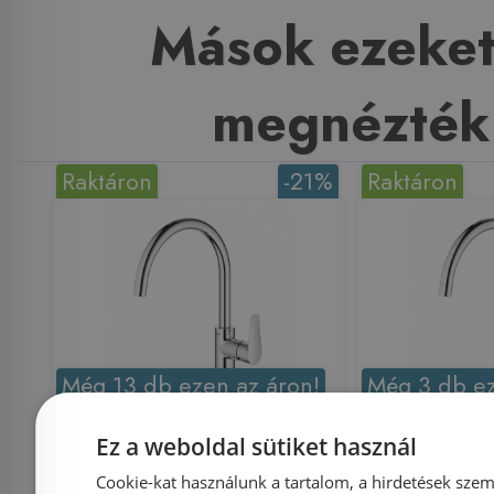
Mások ezeket
megnézték
Raktáron
-21%
Raktáron
Még 13 db ezen az áron!
Még 3 db ez
Grohe BauEdge
Grohe
Ez a weboldal sütiket használ
egykaros
egy
Cookie-kat használunk a tartalom, a hirdetések szem