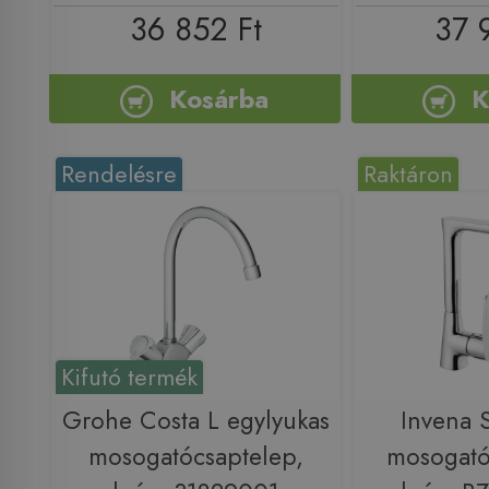
36 852 Ft
37 
Kosárba
K
Rendelésre
Raktáron
Kifutó termék
Grohe Costa L egylyukas
Invena 
mosogatócsaptelep,
mosogató