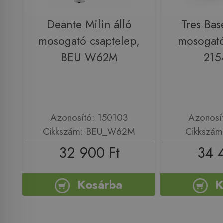
Deante Milin álló
Tres Bas
mosogató csaptelep,
mosogató
BEU W62M
215
Azonosító: 150103
Azonosí
Cikkszám: BEU_W62M
Cikkszám
32 900 Ft
34 
Kosárba
K