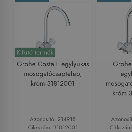
Kifutó termék
Grohe Costa L egylyukas
Grohe
mosogatócsaptelep,
egy
króm 31812001
mosogató
króm 
Azonosító: 214918
Azonosí
Cikkszám: 31812001
Cikkszám