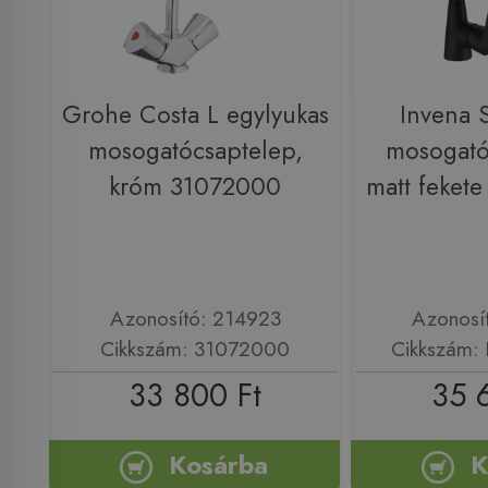
Grohe Costa L egylyukas
Invena 
mosogatócsaptelep,
mosogató
króm 31072000
matt feket
Azonosító: 214923
Azonosí
Cikkszám: 31072000
Cikkszám:
33 800 Ft
35 
Kosárba
K