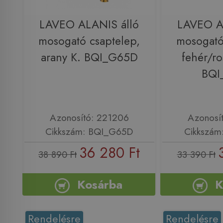
LAVEO ALANIS álló
LAVEO A
mosogató csaptelep,
mosogató
arany K. BQI_G65D
fehér/ro
BQI
Azonosító: 221206
Azonosí
Cikkszám: BQI_G65D
Cikkszám
36 280 Ft
38 890 Ft
33 390 Ft
Kosárba
K
Rendelésre
Rendelésre