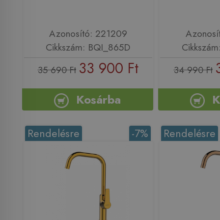
Azonosító: 221209
Azonosí
Cikkszám: BQI_865D
Cikkszám
33 900 Ft
35 690 Ft
34 990 Ft
Kosárba
K
Rendelésre
-7%
Rendelésre