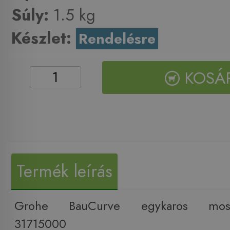
Súly:
1.5 kg
Készlet:
Rendelésre
KOSÁ
Termék leírás
Grohe BauCurve egykaros mosog
31715000