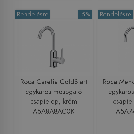
Rendelésre
-5%
Rendelésre
Roca Carelia ColdStart
Roca Menc
egykaros mosogató
egykaro
csaptelep, króm
csapte
A5A8A8AC0K
A5A7