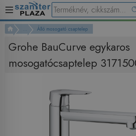
...
Álló mosogató csaptelep
Grohe BauCurve egykaros
mosogatócsaptelep 31715