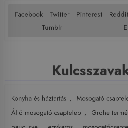
Facebook
Twitter
Pinterest
Reddi
Tumblr
E
Kulcsszava
Konyha és háztartás
,
Mosogató csaptel
Álló mosogató csaptelep
,
Grohe termé
baucurve
,
egykaros
,
mosogatócsapte