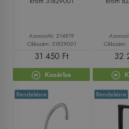
króm 31829001
króm BZ
Azonosító: 214919
Azonosí
Cikkszám: 31829001
Cikkszám:
31 450 Ft
32 
Kosárba
K
Rendelésre
Rendelésre