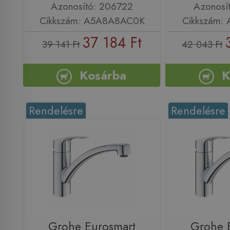
Azonosító: 206722
Azonosí
Cikkszám: A5A8A8AC0K
Cikkszám:
37 184 Ft
39 141 Ft
42 043 Ft
Kosárba
K
Rendelésre
Rendelésre
Grohe Eurosmart
Grohe 