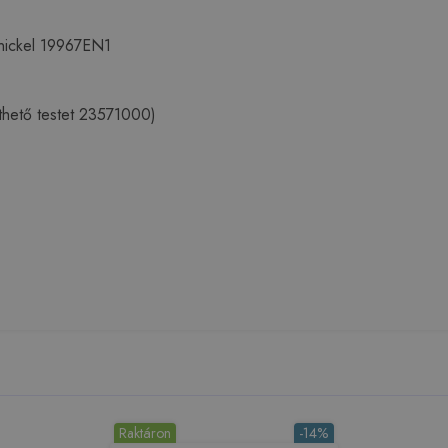
nickel 19967EN1
píthető testet 23571000)
Raktáron
-14%