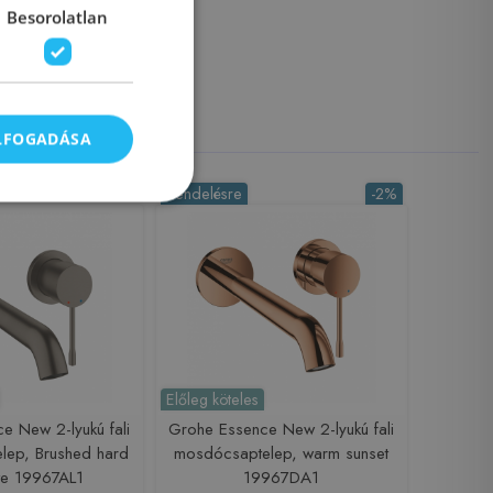
Besorolatlan
ELFOGADÁSA
Rendelésre
-2%
Előleg köteles
e New 2-lyukú fali
Grohe Essence New 2-lyukú fali
lep, Brushed hard
mosdócsaptelep, warm sunset
te 19967AL1
19967DA1