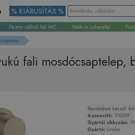
a
% KIÁRUSÍTÁS %
Perem nélküli fali WC
Walk-in zuhanyfal
Fürd
Gránit mosogató
 csaptelep
ukú fali mosdócsaptelep, b
Rendelésre készül! Átf
Azonosító:
176239
Gyártói cikkszám:
19
Gyártó:
Grohe