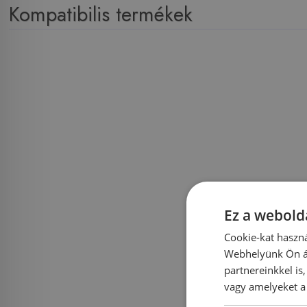
Kompatibilis termékek
Ez a webolda
Cookie-kat haszná
Webhelyünk Ön ál
partnereinkkel is
vagy amelyeket a 