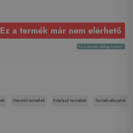
Ez a termék már nem elérhető
Ez a termék előleg köteles!
kek
Hasonló termékek
Kötelező termékek
Termékváltozatok