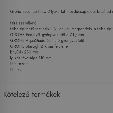
Grohe Essence New 2-lyukú fali mosdócsaptelep, brushed 
falra szerelhető
falba építhető test nélkül (külön kell megrendelni a falba é
GROHE EcoJoy® gyöngyöztető 5,7 l / min
GROHE AquaGuide állítható gyöngyöztető
GROHE StarLight® króm felülettel
kinyúlás 230 mm
lyukak távolsága 110 mm
fém rozetta
fém kar
Kötelező termékek