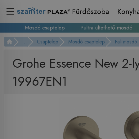
Fürdőszoba
Konyh
Mosdó csaptelep
Pultra ültethető mosdó
...
Csaptelep
Mosdó csaptelep
Fali mosdó
Grohe Essence New 2-ly
19967EN1