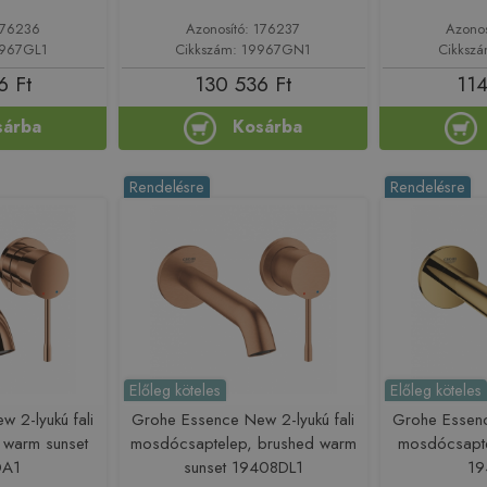
176236
Azonosító: 176237
Azono
9967GL1
Cikkszám: 19967GN1
Cikksz
6 Ft
130 536 Ft
114
sárba
Kosárba
Rendelésre
Rendelésre
Előleg köteles
Előleg köteles
 2-lyukú fali
Grohe Essence New 2-lyukú fali
Grohe Essenc
 warm sunset
mosdócsaptelep, brushed warm
mosdócsapte
DA1
sunset 19408DL1
19