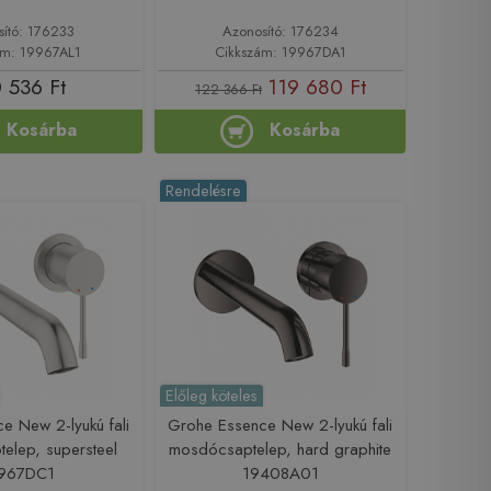
sító: 176233
Azonosító: 176234
ám: 19967AL1
Cikkszám: 19967DA1
 536 Ft
119 680 Ft
122 366 Ft
Kosárba
Kosárba
Rendelésre
Előleg köteles
e New 2-lyukú fali
Grohe Essence New 2-lyukú fali
elep, supersteel
mosdócsaptelep, hard graphite
967DC1
19408A01