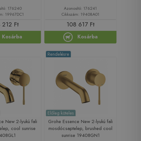
sító: 176240
Azonosító: 176241
ám: 19967DC1
Cikkszám: 19408A01
 212 Ft
108 617 Ft
Kosárba
Kosárba
Rendelésre
Előleg köteles
e New 2-lyukú fali
Grohe Essence New 2-lyukú fali
lep, cool sunrise
mosdócsaptelep, brushed cool
408GL1
sunrise 19408GN1