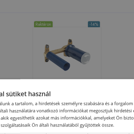
Raktáron
-14%
Grohe egykaros, 1/2 univerzális
l sütiket használ
falba építhető test 23571000
lunk a tartalom, a hirdetések személyre szabására és a forgalom
tali használatára vonatkozó információkat megosztjuk hirdetési
Azonosító: 156068
, akik egyesíthetik azokat más információkkal, amelyeket Ön bizto
Cikkszám: 23571000
szolgáltatásaik Ön általi használatából gyűjtöttek össze.
71 980 Ft
83 872 Ft