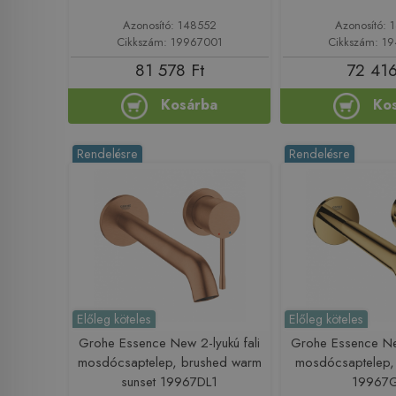
Azonosító: 148552
Azonosító: 
Cikkszám: 19967001
Cikkszám: 1
81 578 Ft
72 416
Kosárba
Ko
Rendelésre
Rendelésre
Előleg köteles
Előleg köteles
Grohe Essence New 2-lyukú fali
Grohe Essence New
mosdócsaptelep, brushed warm
mosdócsaptelep, 
sunset 19967DL1
19967