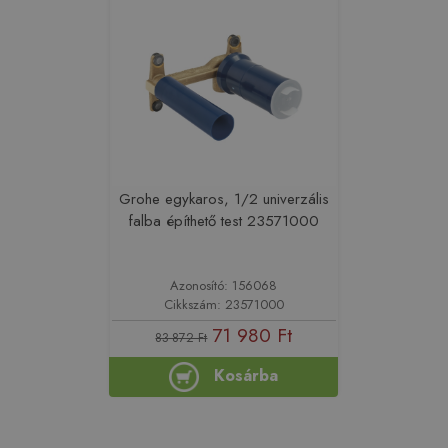
Grohe egykaros, 1/2 univerzális
falba építhető test 23571000
Azonosító: 156068
Cikkszám: 23571000
71 980 Ft
83 872 Ft
Kosárba