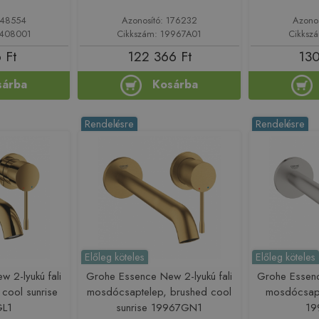
148554
Azonosító: 176232
Azono
9408001
Cikkszám: 19967A01
Cikksz
 Ft
122 366 Ft
130
sárba
Kosárba
Rendelésre
Rendelésre
Előleg köteles
Előleg köteles
 2-lyukú fali
Grohe Essence New 2-lyukú fali
Grohe Essenc
cool sunrise
mosdócsaptelep, brushed cool
mosdócsapt
GL1
sunrise 19967GN1
19