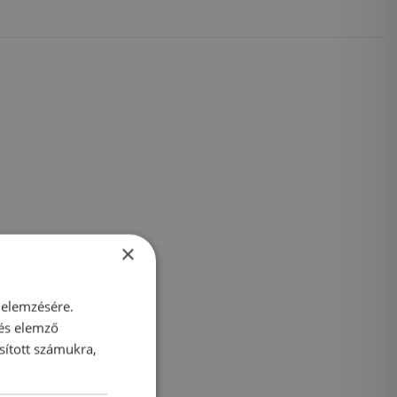
×
 elemzésére.
 és elemző
sított számukra,