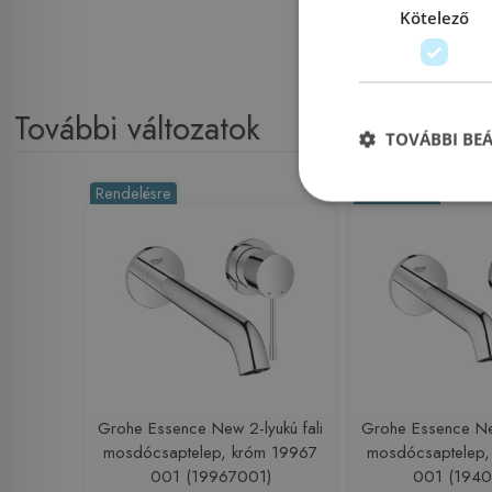
Kötelező
További változatok
TOVÁBBI BE
Rendelésre
Rendelésre
Grohe Essence New 2-lyukú fali
Grohe Essence New
mosdócsaptelep, króm 19967
mosdócsaptelep,
001 (19967001)
001 (1940