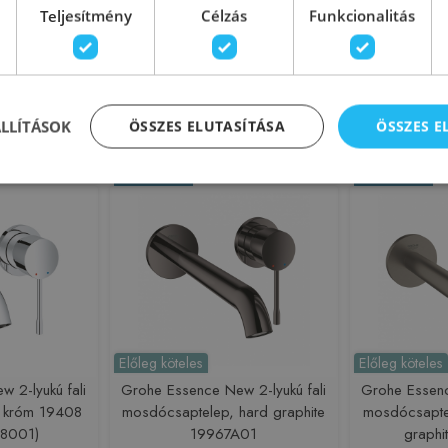
Teljesítmény
Célzás
Funkcionalitás
Kosárba
ÁLLÍTÁSOK
ÖSSZES ELUTASÍTÁSA
ÖSSZES 
Rendelésre
Rendelésre
Előleg köteles
Előleg köteles
 2-lyukú fali
Grohe Essence New 2-lyukú fali
Grohe Essenc
 króm 19408
mosdócsaptelep, hard graphite
mosdócsapte
8001)
19967A01
graphi