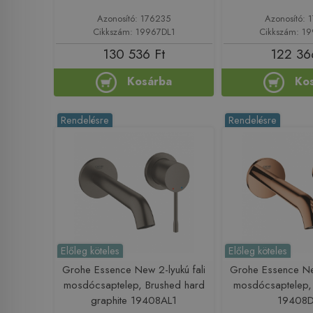
Azonosító: 176235
Azonosító: 
Cikkszám: 19967DL1
Cikkszám: 1
130 536 Ft
122 36
Kosárba
Ko
Rendelésre
Rendelésre
Előleg köteles
Előleg köteles
Grohe Essence New 2-lyukú fali
Grohe Essence New
mosdócsaptelep, Brushed hard
mosdócsaptelep,
graphite 19408AL1
19408