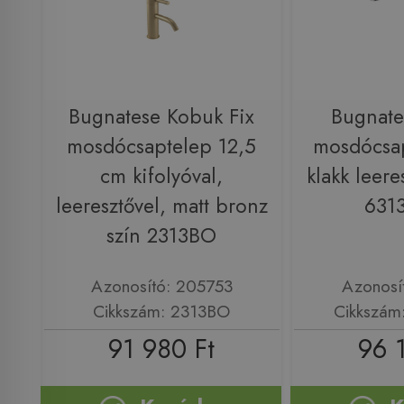
Bugnatese Kobuk Fix
Bugnate
mosdócsaptelep 12,5
mosdócsap
cm kifolyóval,
klakk leere
leeresztővel, matt bronz
631
szín 2313BO
Azonosító: 205753
Azonosí
Cikkszám: 2313BO
Cikkszám
91 980 Ft
96 