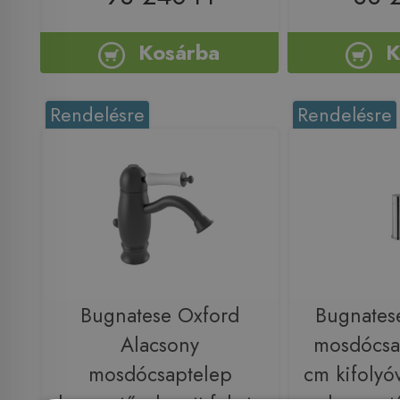
Kosárba
K
Rendelésre
Rendelésre
Bugnatese Oxford
Bugnates
Alacsony
mosdócsa
mosdócsaptelep
cm kifolyóv