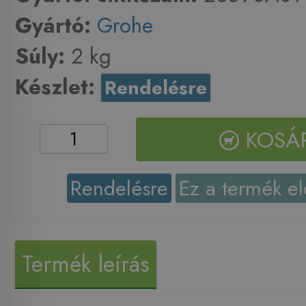
Gyártó:
Grohe
Súly:
2 kg
Készlet:
Rendelésre
KOSÁ
Rendelésre
Ez a termék el
Termék leírás