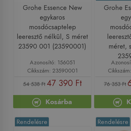
Grohe Essence New
Grohe E
egykaros
egy
mosdócsaptelep
mosdóc
leeresztő nélkül, S méret
leereszt
23590 001 (23590001)
méret, 
235
Azonosító: 156051
Azonosí
Cikkszám: 23590001
Cikkszám
47 390 Ft
54 538 Ft
76 353 Ft
Kosárba
K
Rendelésre
Rendelésre