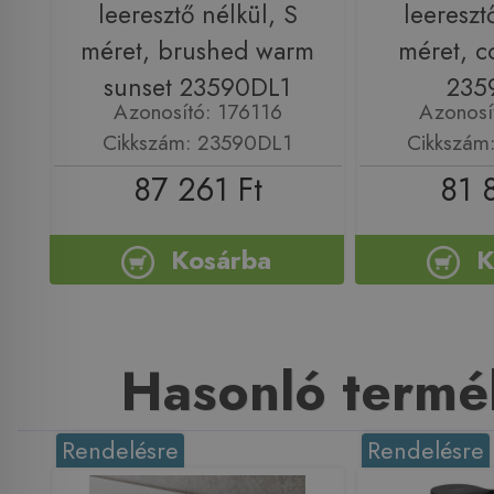
leeresztő nélkül, S
leereszt
méret, brushed warm
méret, c
sunset 23590DL1
235
Azonosító: 176116
Azonosí
Cikkszám: 23590DL1
Cikkszám
87 261 Ft
81 
Kosárba
K
Hasonló termé
Rendelésre
Rendelésre