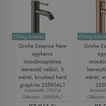
Előleg köteles
Előleg kötel
Grohe Essence New
Grohe E
egykaros
egy
mosdócsaptelep
mosdóc
leeresztő nélkül, S
leereszt
méret, brushed hard
méret, w
graphite 23590AL1
235
Azonosító: 176114
Azonosí
Cikkszám: 23590AL1
Cikkszám