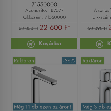
71550000
Azonosító: 187577
Azonosí
Cikkszám: 71550000
Cikkszám
22 600 Ft
33 030 Ft
60 090 Ft
Kosárba
K
Raktáron
-36%
Raktáron
Még 11 db ezen az áron!
Még 3 db ez