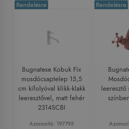
Rendelésre
Rendelésre
Bugnatese Kobuk Fix
Bugnat
mosdócsaptelep 15,5
Mosdóc
cm kifolyóval klikk-klakk
leeresztő
leeresztővel, matt fehér
színbe
2314SCBI
Azonosító: 197795
Azonosí