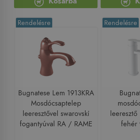
Kosárba
K
Rendelésre
Rendelésre
Bugnatese Lem 1913KRA
Bugnat
Mosdócsaptelep
mosdóc
leeresztővel swarovski
leeresztő 
fogantyúval RA / RAME
fehér