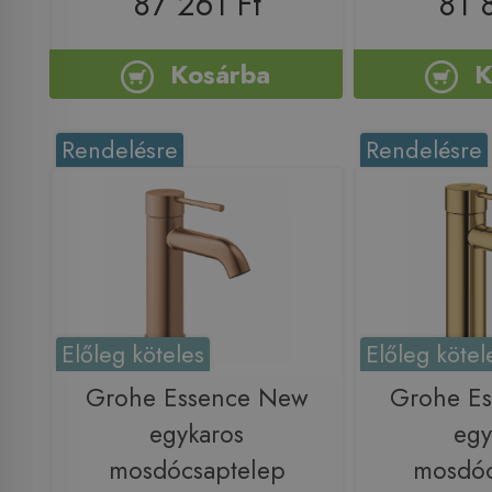
87 261 Ft
81 
Kosárba
K
Rendelésre
Rendelésre
Előleg köteles
Előleg kötel
Grohe Essence New
Grohe E
egykaros
egy
mosdócsaptelep
mosdóc