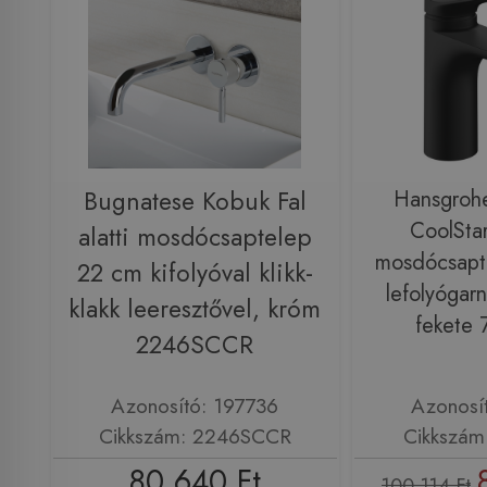
Bugnatese Kobuk Fal
Hansgrohe
CoolStar
alatti mosdócsaptelep
mosdócsapt
22 cm kifolyóval klikk-
lefolyógarn
klakk leeresztővel, króm
fekete
2246SCCR
Azonosító: 197736
Azonosí
Cikkszám: 2246SCCR
Cikkszám
80 640 Ft
100 114 Ft