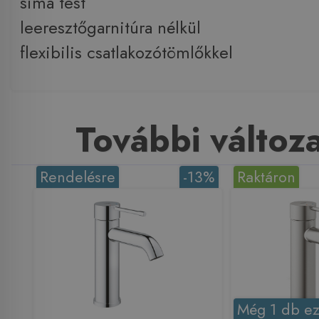
sima test
leeresztőgarnitúra nélkül
flexibilis csatlakozótömlőkkel
További változ
Rendelésre
-13%
Raktáron
Még 1 db ez