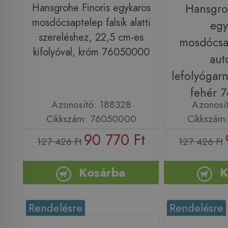
Hansgrohe Finoris egykaros
Hansgro
mosdócsaptelep falsík alatti
egy
szereléshez, 22,5 cm-es
mosdócsa
kifolyóval, króm 76050000
aut
lefolyógarn
fehér 
Azonosító: 188328
Azonosí
Cikkszám: 76050000
Cikkszám
90 770 Ft
127 426 Ft
127 426 Ft
Kosárba
K
Rendelésre
Rendelésre