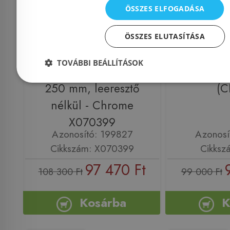
ÖSSZES ELFOGADÁSA
Ravak Espirit ES
Sapho CO
ÖSSZES ELUTASÍTÁSA
014.01CR Álló
sülly
TOVÁBBI BEÁLLÍTÁSOK
mosdócsaptelep BeCool
mosdócsap
250 mm, leeresztő
(C
nélkül - Chrome
X070399
Azonosító: 199827
Azonosí
Cikkszám: X070399
Cikksz
97 470 Ft
108 300 Ft
99 000 Ft
Kosárba
K