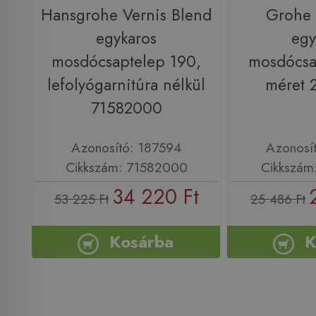
Hansgrohe Vernis Blend
Grohe
egykaros
egy
mosdócsaptelep 190,
mosdócsa
lefolyógarnitúra nélkül
méret 
71582000
Azonosító: 187594
Azonosí
Cikkszám: 71582000
Cikkszám
34 220 Ft
53 225 Ft
25 486 Ft
Kosárba
K