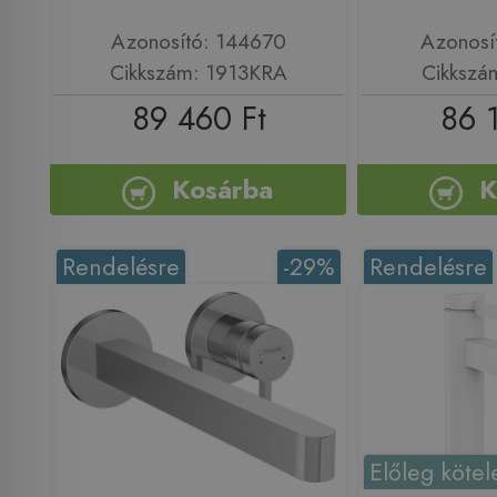
Azonosító: 144670
Azonosí
Cikkszám: 1913KRA
Cikkszá
89 460 Ft
86 
Kosárba
K
Rendelésre
-29%
Rendelésre
Előleg kötel