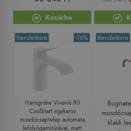
Kosárba
K
Rendelésre
-16%
Rendelésre
Hansgrohe Vivenis 80
Bugnate
CoolStart egykaros
mosdócsap
mosdócsaptelep automata
klakk le
lefolyógarnitúrával, matt