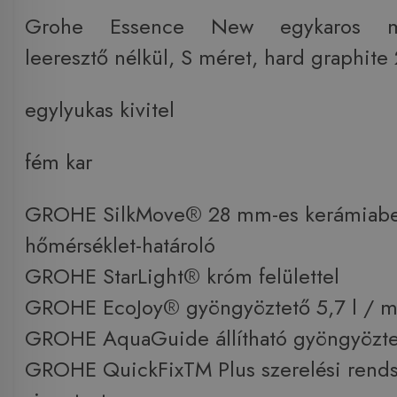
Grohe Essence New egykaros mo
leeresztő nélkül, S méret, hard graphi
egylyukas kivitel
fém kar
GROHE SilkMove® 28 mm-es kerámiabet
hőmérséklet-határoló
GROHE StarLight® króm felülettel
GROHE EcoJoy® gyöngyöztető 5,7 l / m
GROHE AquaGuide állítható gyöngyözte
GROHE QuickFixTM Plus szerelési rends