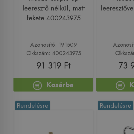
leeresztő nélkül, matt
leeresztőv
fekete 400243975
Azonosító: 191509
Azonosí
Cikkszám: 400243975
Cikksz
91 319 Ft
73 
Kosárba
K
Rendelésre
Rendelésre