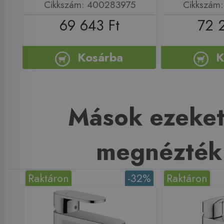
Cikkszám: 400283975
Cikkszám
69 643 Ft
72 
Kosárba
K
Mások ezeket
megnézték
Raktáron
-32%
Raktáron