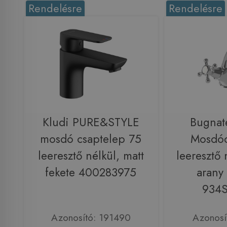
Rendelésre
Rendelésre
Kludi PURE&STYLE
Bugnat
mosdó csaptelep 75
Mosdóc
leeresztő nélkül, matt
leeresztő 
fekete 400283975
arany
934
Azonosító: 191490
Azonosí