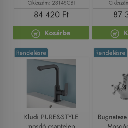
Cikkszám: 2314SCBI
Cikkszá
84 420 Ft
87 
Kosárba
K
Rendelésre
Rendelésre
Kludi PURE&STYLE
Bugnatese
mosdó csaptelep
Mosdóc