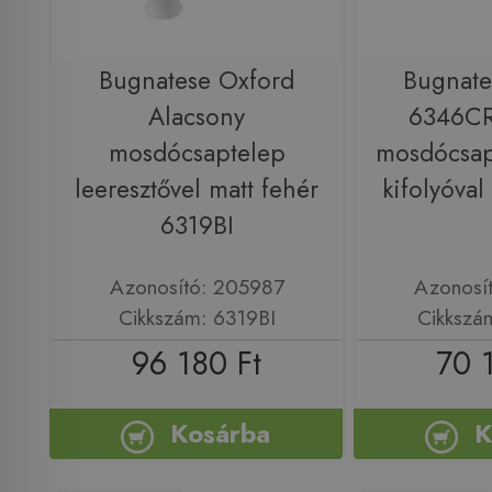
Bugnatese Oxford
Bugnate
Alacsony
6346CR 
mosdócsaptelep
mosdócsap
leeresztővel matt fehér
kifolyóva
6319BI
Azonosító: 205987
Azonosí
Cikkszám: 6319BI
Cikkszá
96 180 Ft
70 
Kosárba
K