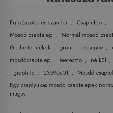
Fürdőszoba és szaniter
,
Csaptelep
,
Mosdó csaptelep
,
Normál mosdó csapt
Grohe termékek
,
grohe
,
essence
,
mosdócsaptelep
,
leeresztő
,
nélkül
,
,
graphite
,
23590a01
,
Mosdó csapte
Egy csaplyukas mosdó csaptelepek norm
magas
,