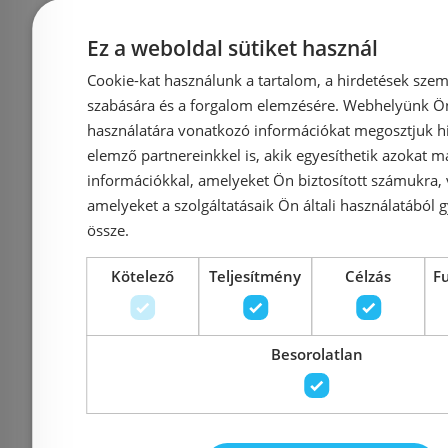
leeresztővel matt fekete
leereszt
6319NE
231
Ez a weboldal sütiket használ
Cookie-kat használunk a tartalom, a hirdetések szem
Azonosító: 189646
Azonosí
szabására és a forgalom elemzésére. Webhelyünk Ön 
Cikkszám: 6319NE
Cikkszám
használatára vonatkozó információkat megosztjuk hi
96 180 Ft
73 
elemző partnereinkkel is, akik egyesíthetik azokat m
információkkal, amelyeket Ön biztosított számukra,
amelyeket a szolgáltatásaik Ön általi használatából g
Kosárba
K
össze.
Kötelező
Teljesítmény
Célzás
F
Rendelésre
-10%
Rendelésre
Besorolatlan