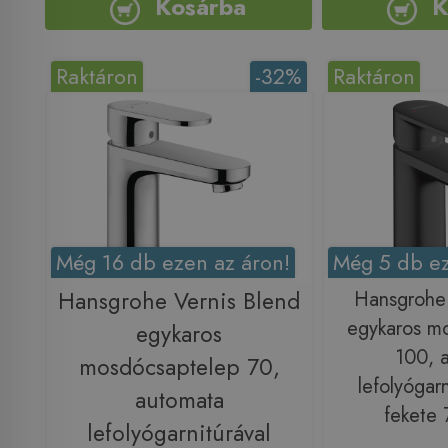
Kosárba
K
Raktáron
-32%
Raktáron
Még 16 db ezen az áron!
Még 5 db ez
Hansgrohe Vernis Blend
Hansgrohe 
egykaros m
egykaros
100, 
mosdócsaptelep 70,
lefolyógarn
automata
fekete
lefolyógarnitúrával