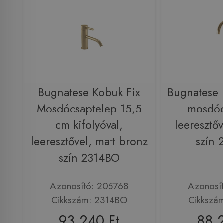
Bugnatese Kobuk Fix
Bugnatese
Mosdócsaptelep 15,5
mosdóc
cm kifolyóval,
leeresztőv
leeresztővel, matt bronz
szín
szín 2314BO
Azonosító: 205768
Azonosí
Cikkszám: 2314BO
Cikkszá
93 240 Ft
88 