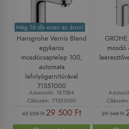
Még 16 db ezen az áron!
Hansgrohe Vernis Blend
GROHE 
egykaros
mosdó 
mosdócsaptelep 100,
leeresztő
automata
lefolyógarnitúrával
71551000
Azonosító: 187584
Azonosí
Cikkszám: 71551000
Cikkszám
29 500 Ft
43 228 Ft
29 348 Ft