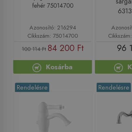
sárga
fehér 75014700
631
Azonosító: 216294
Azonosí
Cikkszám: 75014700
Cikkszám
84 200 Ft
96 
100 114 Ft
Kosárba
K
Rendelésre
Rendelésre