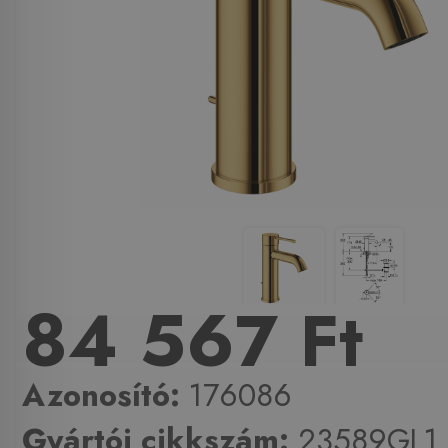
84 567 Ft
Azonosító:
176086
Gyártói cikkszám:
23589GL1