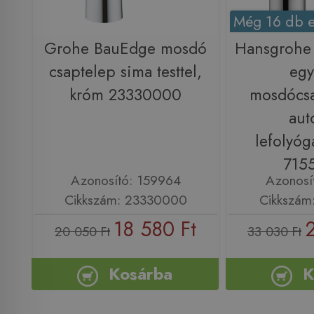
Még 16 db e
Grohe BauEdge mosdó
Hansgrohe 
csaptelep sima testtel,
egy
króm 23330000
mosdócsa
aut
lefolyóg
715
Azonosító: 159964
Azonosí
Cikkszám: 23330000
Cikkszám
18 580 Ft
20 050 Ft
33 030 Ft
Kosárba
K