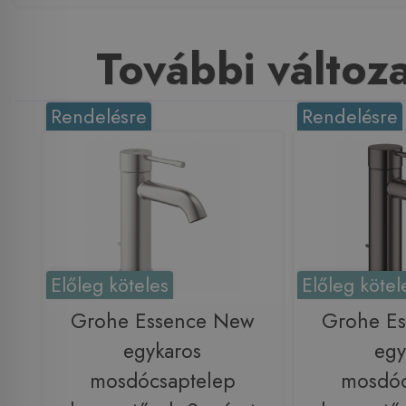
További változ
Rendelésre
Rendelésre
Előleg köteles
Előleg kötel
Grohe Essence New
Grohe E
egykaros
egy
mosdócsaptelep
mosdóc