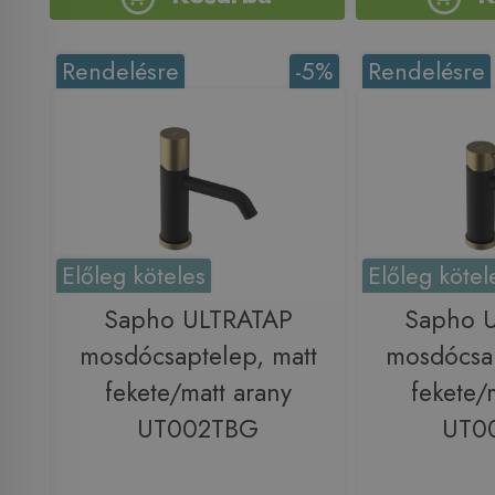
Rendelésre
-5%
Rendelésre
Előleg köteles
Előleg kötel
Sapho ULTRATAP
Sapho 
mosdócsaptelep, matt
mosdócsap
fekete/matt arany
fekete/
UT002TBG
UT0