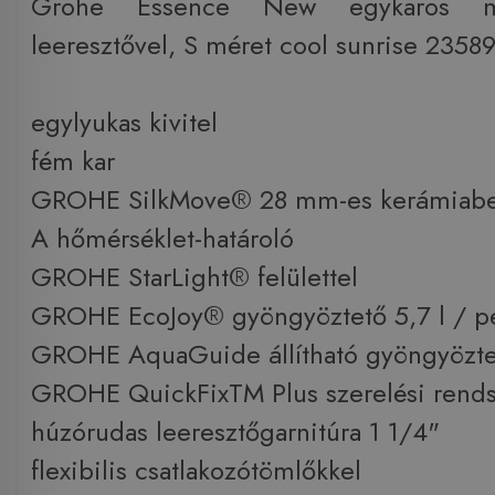
Grohe Essence New egykaros mo
leeresztővel, S méret cool sunrise 235
egylyukas kivitel
fém kar
GROHE SilkMove® 28 mm-es kerámiabet
A hőmérséklet-határoló
GROHE StarLight® felülettel
GROHE EcoJoy® gyöngyöztető 5,7 l / p
GROHE AquaGuide állítható gyöngyözte
GROHE QuickFixTM Plus szerelési rends
húzórudas leeresztőgarnitúra 1 1/4"
flexibilis csatlakozótömlőkkel