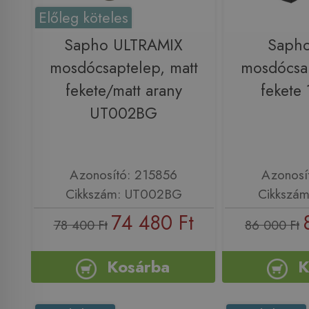
Előleg köteles
Sapho ULTRAMIX
Saph
mosdócsaptelep, matt
mosdócsap
fekete/matt arany
fekete
UT002BG
Azonosító: 215856
Azonosí
Cikkszám: UT002BG
Cikkszám
74 480 Ft
78 400 Ft
86 000 Ft
Kosárba
K