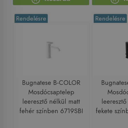
Rendelésre
Rendelésre
Bugnatese B-COLOR
Bugnate
Mosdócsaptelep
Mosdóc
leeresztő nélkül matt
leeresztő
fehér színben 6719SBI
fekete szí