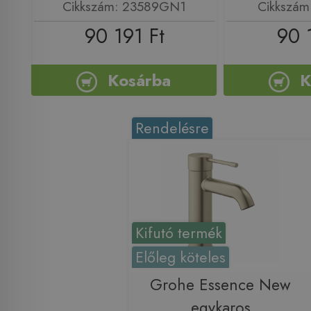
Cikkszám: 23589GN1
Cikkszám
90 191 Ft
90 
Kosárba
K
Rendelésre
Kifutó termék
Előleg köteles
Grohe Essence New
egykaros