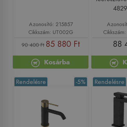
482
Azonosító: 215857
Azonosí
Cikkszám: UT002G
Cikkszám
85 880 Ft
88 
90 400 Ft
Kosárba
K
Rendelésre
-5%
Rendelésre