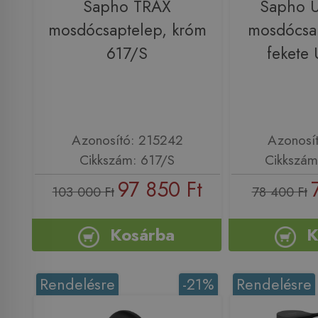
Sapho TRAX
Sapho 
mosdócsaptelep, króm
mosdócsap
617/S
fekete
Azonosító: 215242
Azonosí
Cikkszám: 617/S
Cikkszá
97 850 Ft
103 000 Ft
78 400 Ft
Kosárba
K
Rendelésre
-21%
Rendelésre