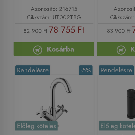
Azonosító: 216715
Azonosí
Cikkszám: UT002TBG
Cikkszám
78 755 Ft
82 900 Ft
83 900 Ft
Kosárba
K
Rendelésre
-5%
Rendelésre
Előleg köteles
Előleg kötel