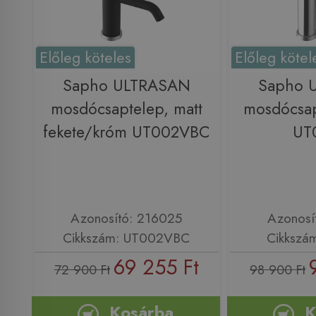
Előleg köteles
Előleg kötel
Sapho ULTRASAN
Sapho 
mosdócsaptelep, matt
mosdócsap
fekete/króm UT002VBC
UT
Azonosító: 216025
Azonosí
Cikkszám: UT002VBC
Cikkszá
69 255 Ft
72 900 Ft
98 900 Ft
Kosárba
K