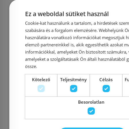
Cikkszám: 6719SCCR
Cikkszám
88 620 Ft
89 
Ez a weboldal sütiket használ
Cookie-kat használunk a tartalom, a hirdetések szem
Kosárba
K
szabására és a forgalom elemzésére. Webhelyünk Ön 
használatára vonatkozó információkat megosztjuk hi
elemző partnereinkkel is, akik egyesíthetik azokat m
Rendelésre
-16%
Rendelésre
információkkal, amelyeket Ön biztosított számukra,
amelyeket a szolgáltatásaik Ön általi használatából g
össze.
Kötelező
Teljesítmény
Célzás
F
Besorolatlan
Hansgrohe Vivenis 110
Bugnate
CoolStart egykaros
Mosdóc