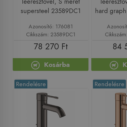
leeresztővel, S méret
leeresztő
supersteel 23589DC1
hard graph
Azonosító: 176081
Azonosí
Cikkszám: 23589DC1
Cikkszám
78 270 Ft
84 
Kosárba
K
Rendelésre
Rendelésre