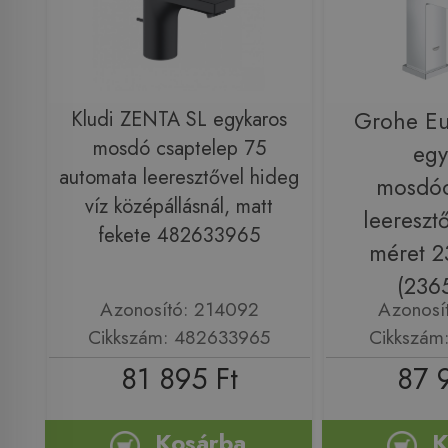
Kludi ZENTA SL egykaros
Grohe Eu
mosdó csaptelep 75
egy
automata leeresztővel hideg
mosdóc
víz középállásnál, matt
leereszt
fekete 482633965
méret 
(236
Azonosító: 214092
Azonosí
Cikkszám: 482633965
Cikkszám
81 895 Ft
87 
Kosárba
K