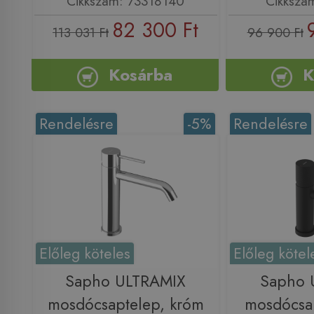
Cikkszám: 73318140
Cikkszá
82 300 Ft
113 031 Ft
96 900 Ft
Kosárba
K
Rendelésre
-5%
Rendelésre
Előleg köteles
Előleg kötel
Sapho ULTRAMIX
Sapho 
mosdócsaptelep, króm
mosdócsap