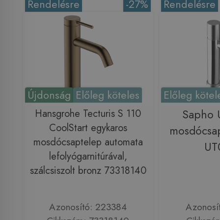
Rendelésre
-27%
Rendelésre
Újdonság
Előleg köteles
Előleg kötel
Hansgrohe Tecturis S 110
Sapho 
CoolStart egykaros
mosdócsap
mosdócsaptelep automata
UT
lefolyógarnitúrával,
szálcsiszolt bronz 73318140
Azonosító: 223384
Azonosí