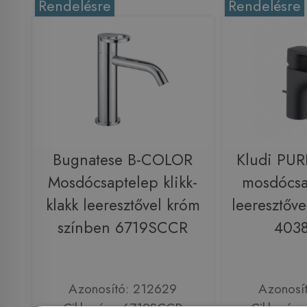
Rendelésre
Rendelésre
Bugnatese B-COLOR
Kludi PU
Mosdócsaptelep klikk-
mosdócsa
klakk leeresztővel króm
leeresztőve
színben 6719SCCR
403
Azonosító: 212629
Azonosí