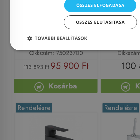
mosdócsaptelep automata
leeresztő n
ÖSSZES ELFOGADÁSA
lefolyógarnitúrával, matt
zöld szín
fehér 75023700
ÖSSZES ELUTASÍTÁSA
TOVÁBBI BEÁLLÍTÁSOK
Azonosító: 217649
Azonosí
Cikkszám: 75023700
Cikkszá
95 900 Ft
100 
113 893 Ft
Kosárba
K
Rendelésre
Rendelésre