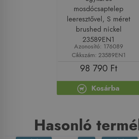
mosdócsaptelep
leeresztővel, S méret
brushed nickel
23589EN1
Azonosító: 176089
Cikkszám: 23589EN1
98 790 Ft
Kosárba
Hasonló termé