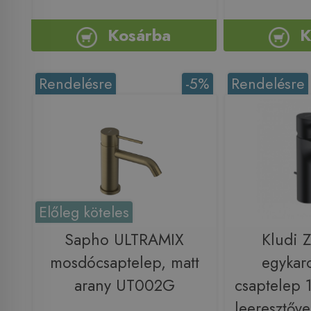
Kosárba
K
Rendelésre
-5%
Rendelésre
Előleg köteles
Sapho ULTRAMIX
Kludi 
mosdócsaptelep, matt
egykar
arany UT002G
csaptelep 
leeresztőve