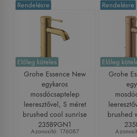
Rendelésre
Rendelésre
Előleg köteles
Előleg kötel
Grohe Essence New
Grohe E
egykaros
egy
mosdócsaptelep
mosdóc
leeresztővel, S méret
leeresztő
brushed cool sunrise
brushed 
23589GN1
235
Azonosító: 176087
Azonosí