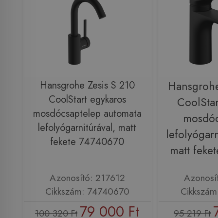
Hansgrohe Zesis S 210
Hansgrohe
CoolStart egykaros
CoolStar
mosdócsaptelep automata
mosdóc
lefolyógarnitúrával, matt
lefolyógarn
fekete 74740670
matt feke
Azonosító: 217612
Azonosí
Cikkszám: 74740670
Cikkszám
79 000 Ft
100 320 Ft
95 219 Ft