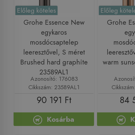
Előleg köteles
Előleg kötel
Grohe Essence New
Grohe E
egykaros
egy
mosdócsaptelep
mosdóc
leeresztővel, S méret
leeresztő
Brushed hard graphite
warm suns
23589AL1
Azonosító: 176083
Azonosí
Cikkszám: 23589AL1
Cikkszám
90 191 Ft
84 
Kosárba
K