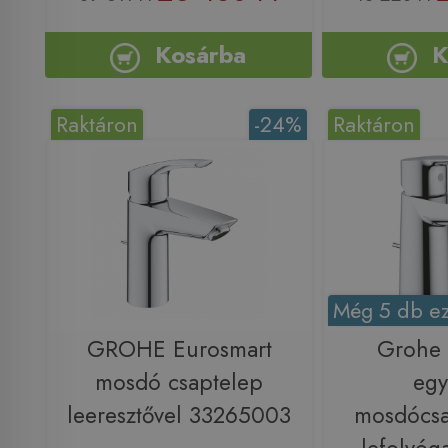
Kosárba
K
Raktáron
-24%
Raktáron
Még 5 db ez
GROHE Eurosmart
Grohe
mosdó csaptelep
egy
leeresztővel 33265003
mosdócsa