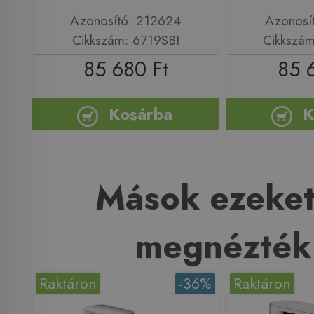
Azonosító: 212624
Azonosí
Cikkszám: 6719SBI
Cikkszá
85 680 Ft
85 
Kosárba
K
Mások ezeket
megnézték
Raktáron
-36%
Raktáron