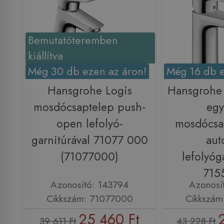
Bemutatóteremben
kiállítva
Még 30 db ezen az áron!
Még 16 db e
Hansgrohe Logis
Hansgrohe 
mosdócsaptelep push-
egy
open lefolyó-
mosdócsa
garnitúrával 71077 000
aut
(71077000)
lefolyóg
715
Azonosító: 143794
Azonosí
Cikkszám: 71077000
Cikkszám
25 460 Ft
39 611 Ft
43 228 Ft