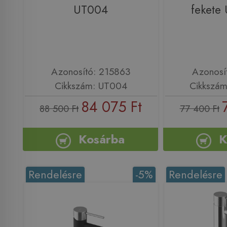
UT004
fekete
Azonosító: 215863
Azonosí
Cikkszám: UT004
Cikkszá
84 075 Ft
88 500 Ft
77 400 Ft
Kosárba
K
Rendelésre
-5%
Rendelésre