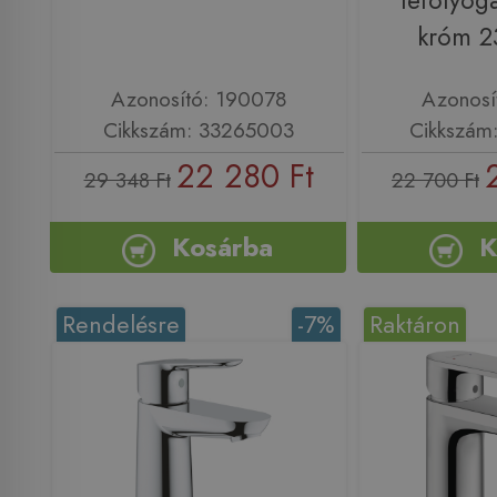
lefolyóga
króm 
Azonosító: 190078
Azonosí
Cikkszám: 33265003
Cikkszám
22 280 Ft
29 348 Ft
22 700 Ft
Kosárba
K
Rendelésre
-7%
Raktáron