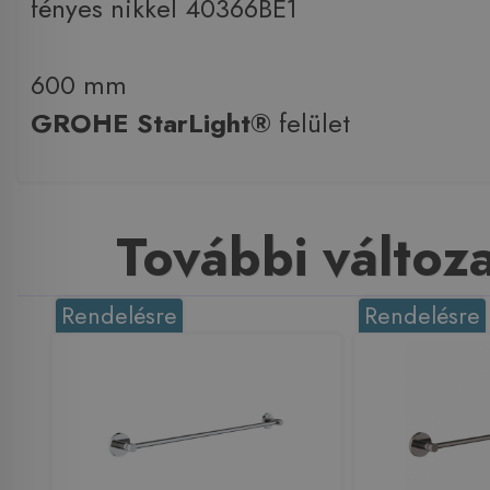
fényes nikkel 40366BE1
600 mm
GROHE StarLight®
felület
További változ
Rendelésre
Rendelésre