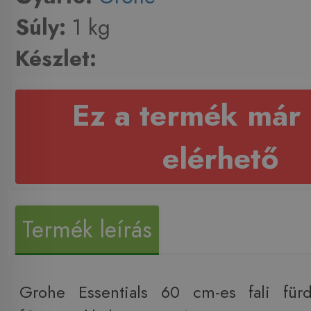
Súly:
1 kg
Készlet:
Ez a termék már
elérhető
Termék leírás
Grohe Essentials 60 cm-es fali fürd