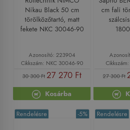
Roltechnik NIMCO
Sapho BE
Nikau Black 50 cm
cm fali tö
törölközőtartó, matt
szálcsi
fekete NKC 30046-90
180
Azonosító: 223904
Azonosí
Cikkszám: NKC 30046-90
Cikkszám
27 270 Ft
30 300 Ft
27 300 Ft
Kosárba
K
Rendelésre
-5%
Rendelésre