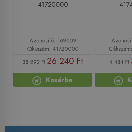
41720000
417
Azonosító: 169609
Azonosí
Cikkszám: 41720000
Cikkszám
26 240 Ft
38 292 Ft
4 484 Ft
Kosárba
K