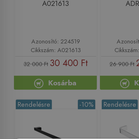
A021613
ADR
Azonosító: 224519
Azonosí
Cikkszám: A021613
Cikkszám
30 400 Ft
32 000 Ft
26 900 Ft
Kosárba
K
Rendelésre
-10%
Rendelésre