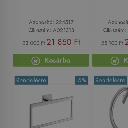
Azonosító: 224517
Azonosí
Cikkszám: A021313
Cikkszám:
21 850 Ft
23 000 Ft
25 100 Ft
Kosárba
K
Rendelésre
-5%
Rendelésre