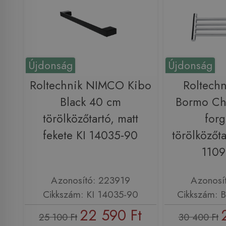
Újdonság
Újdonság
Roltechnik NIMCO Kibo
Roltech
Black 40 cm
Bormo Ch
törölközőtartó, matt
forg
fekete KI 14035-90
törölközőt
1109
Azonosító: 223919
Azonosí
Cikkszám: KI 14035-90
Cikkszám: 
22 590 Ft
25 100 Ft
30 400 Ft