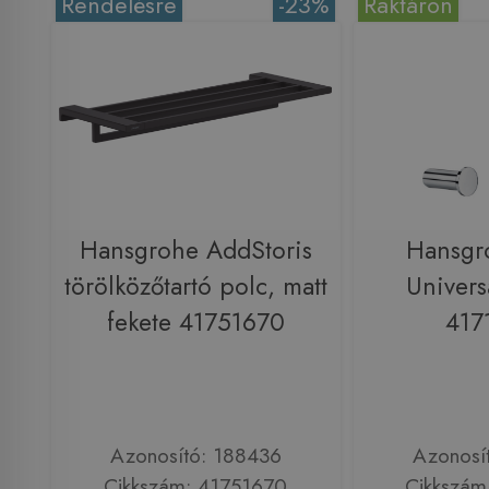
Rendelésre
-23%
Raktáron
Hansgrohe AddStoris
Hansgr
törölközőtartó polc, matt
Univers
fekete 41751670
417
Azonosító: 188436
Azonosí
Cikkszám: 41751670
Cikkszám