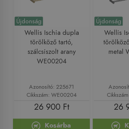
Újdonság
Újdonság
Wellis Ischia dupla
Wellis I
törölköző tartó,
törölköző
szálcsiszolt arany
metal
WE00204
Azonosító: 225671
Azonosí
Cikkszám: WE00204
Cikkszá
26 900 Ft
26 
Kosárba
K