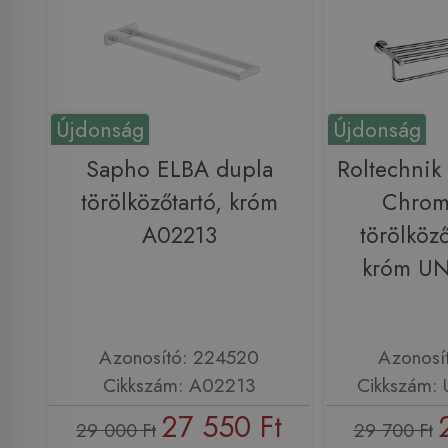
Újdonság
Újdonság
Sapho ELBA dupla
Roltechni
törölközőtartó, króm
Chrom
A02213
törölköző
króm UN
Azonosító: 224520
Azonosí
Cikkszám: A02213
Cikkszám:
27 550 Ft
29 000 Ft
29 700 Ft