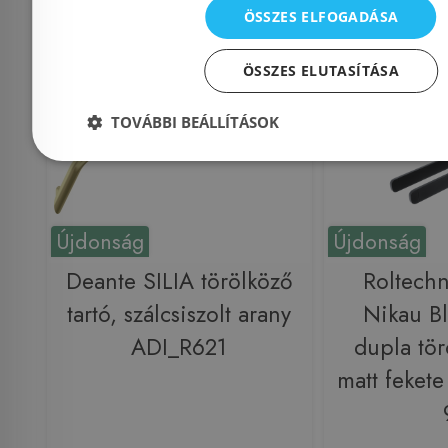
ÖSSZES ELFOGADÁSA
Rendelésre
-9%
Rendelésre
ÖSSZES ELUTASÍTÁSA
TOVÁBBI BEÁLLÍTÁSOK
Újdonság
Újdonság
Deante SILIA törölköző
Roltech
tartó, szálcsiszolt arany
Nikau B
ADI_R621
dupla tör
matt feket