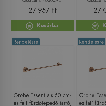
Cikkszám: 40366AL1
Cikkszám
27 957 Ft
27 
Kosárba
K
Rendelésre
Rendelésre
Grohe Essentials 60 cm-
Grohe Esse
es fali fürdőlepedő tartó,
es fali fürd