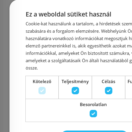
Ez a weboldal sütiket használ
Újdonság
Újdonság
Cookie-kat használunk a tartalom, a hirdetések szem
szabására és a forgalom elemzésére. Webhelyünk Ön 
Roltechnik NIMCO Kibo
Roltech
használatára vonatkozó információkat megosztjuk hi
Black 50 cm
Nikau Ch
elemző partnereinkkel is, akik egyesíthetik azokat m
törölközőtartó, matt
törölközőt
információkkal, amelyeket Ön biztosított számukra,
amelyeket a szolgáltatásaik Ön általi használatából g
fekete KI 14046-90
300
össze.
Kötelező
Teljesítmény
Célzás
F
Azonosító: 223920
Azonosí
Cikkszám: KI 14046-90
Cikkszám:
Besorolatlan
25 830 Ft
28 700 Ft
23 100 Ft
Kosárba
K