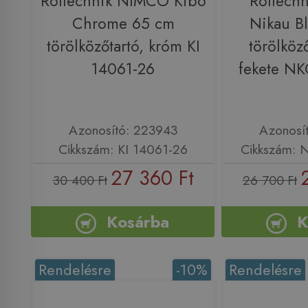
Roltechnik NIMCO Kibo
Roltech
Chrome 65 cm
Nikau B
törölközőtartó, króm KI
törölköző
14061-26
fekete N
Azonosító: 223943
Azonosí
Cikkszám: KI 14061-26
Cikkszám: 
27 360 Ft
30 400 Ft
26 700 Ft
Kosárba
K
Rendelésre
-10%
Rendelésre