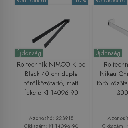
Rendelésre
-10%
Rendelésre
Újdonság
Újdonság
Roltechnik NIMCO Kibo
Roltech
Black 40 cm dupla
Nikau Ch
törölközőtartó, matt
törölközőt
fekete KI 14096-90
300
Azonosító: 223918
Azonosí
Cikkszám: KI 14096-90
Cikkszám: