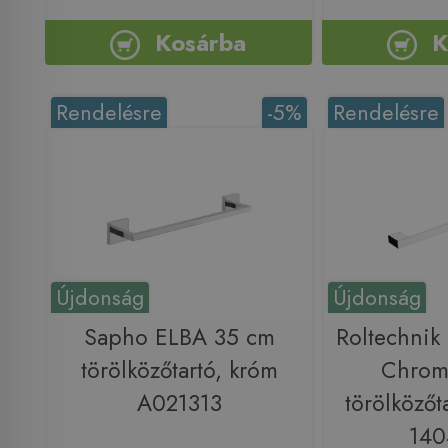
Kosárba
K
Rendelésre
-5%
Rendelésre
Újdonság
Újdonság
Sapho ELBA 35 cm
Roltechni
törölközőtartó, króm
Chrom
A021313
törölközőt
140