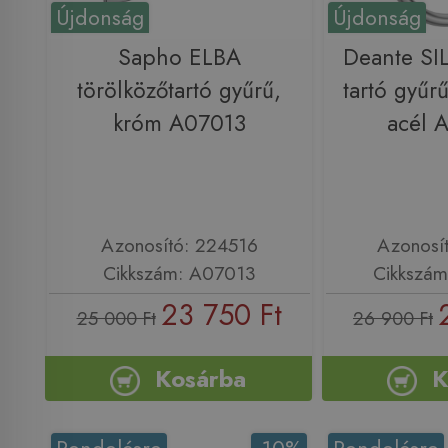
Újdonság
Újdonság
Sapho ELBA
Deante SIL
törölközőtartó gyűrű,
tartó gyűrű
króm A07013
acél 
Azonosító: 224516
Azonosí
Cikkszám: A07013
Cikkszám
23 750 Ft
25 000 Ft
26 900 Ft
Kosárba
K