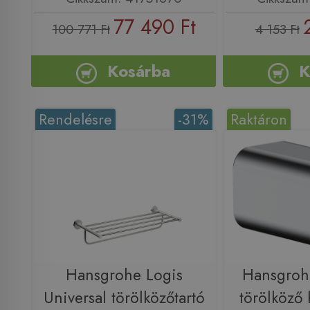
77 490 Ft
100 771 Ft
4 153 Ft
Kosárba
K
Rendelésre
-31%
Raktáron
Hansgrohe Logis
Hansgroh
Universal törölközőtartó
törölköző