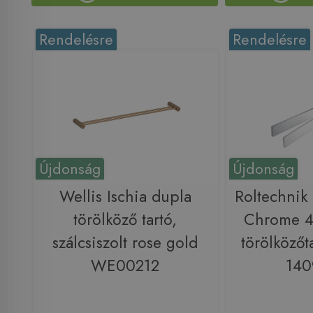
Rendelésre
Rendelésre
Újdonság
Újdonság
Wellis Ischia dupla
Roltechni
törölköző tartó,
Chrome 4
szálcsiszolt rose gold
törölközőt
WE00212
140