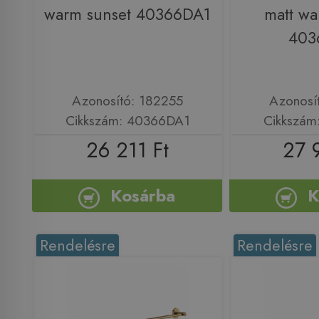
warm sunset 40366DA1
matt wa
403
Azonosító: 182255
Azonosí
Cikkszám: 40366DA1
Cikkszám
26 211 Ft
27 
Kosárba
K
Rendelésre
Rendelésre