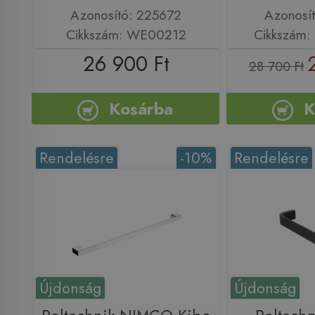
Azonosító: 225672
Azonosí
Cikkszám: WE00212
Cikkszám:
26 900 Ft
28 700 Ft
Kosárba
K
Rendelésre
-10%
Rendelésre
Újdonság
Újdonság