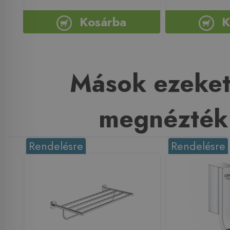
Kosárba
K
Mások ezeket
megnézték
Rendelésre
Rendelésre