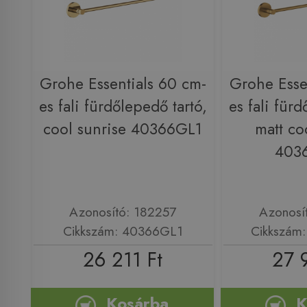
Grohe Essentials 60 cm-
Grohe Esse
es fali fürdőlepedő tartó,
es fali fürd
cool sunrise 40366GL1
matt co
403
Azonosító: 182257
Azonosí
Cikkszám: 40366GL1
Cikkszám
26 211 Ft
27 
Kosárba
K