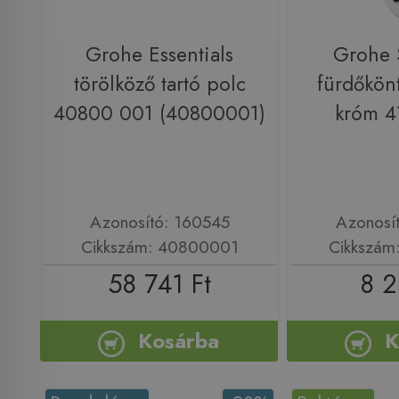
Grohe Essentials
Grohe 
törölköző tartó polc
fürdőkönt
40800 001 (40800001)
króm 
Azonosító: 160545
Azonosí
Cikkszám: 40800001
Cikkszám
58 741 Ft
8 2
Kosárba
K