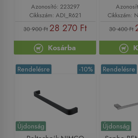
Azonosító: 223297
Azonosí
Cikkszám: ADI_R621
Cikkszám: 
28 270 Ft
30 900 Ft
30 400 Ft
Kosárba
K
Rendelésre
-10%
Rendelésre
Újdonság
Újdonság