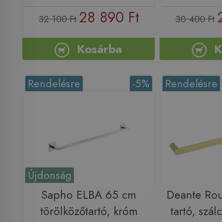
28 890 Ft
32 100 Ft
30 400 Ft
Kosárba
K
Rendelésre
-5%
Rendelésre
Újdonság
Sapho ELBA 65 cm
Deante Rou
törölközőtartó, króm
tartó, szál