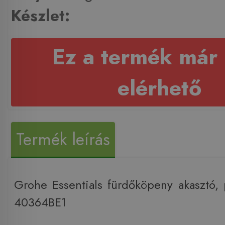
Készlet:
Ez a termék már
elérhető
Termék leírás
Grohe Essentials fürdőköpeny akasztó, 
40364BE1