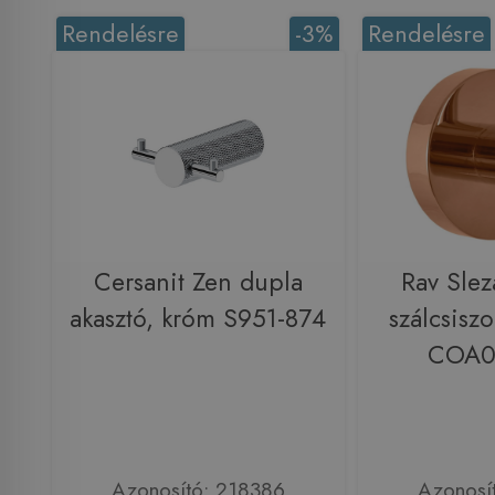
Rendelésre
-3%
Rendelésre
Cersanit Zen dupla
Rav Slez
akasztó, króm S951-874
szálcsiszo
COA0
Azonosító: 218386
Azonosí