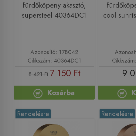
fürdőköpeny akasztó,
fürdőköpe
supersteel 40364DC1
cool sunr
Azonosító: 178042
Azonosí
Cikkszám: 40364DC1
Cikkszám
7 150 Ft
9 0
8 421 Ft
Kosárba
K
Rendelésre
Rendelésre