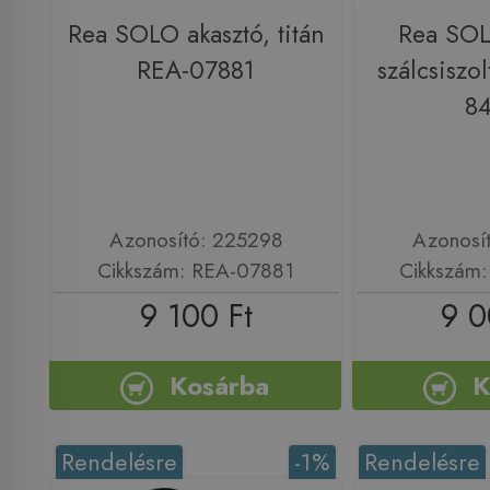
Rea SOLO akasztó, titán
Rea SOL
REA-07881
szálcsiszo
8
Azonosító: 225298
Azonosí
Cikkszám: REA-07881
Cikkszám
9 100 Ft
9 0
Kosárba
K
Rendelésre
-1%
Rendelésre