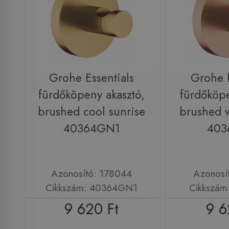
Grohe Essentials
Grohe E
fürdőköpeny akasztó,
fürdőköpe
brushed cool sunrise
brushed 
40364GN1
403
Azonosító: 178044
Azonosí
Cikkszám: 40364GN1
Cikkszám
9 620 Ft
9 6