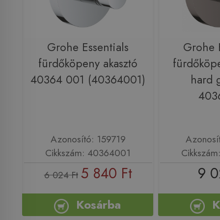
Grohe Essentials
Grohe E
fürdőköpeny akasztó
fürdőköpe
40364 001 (40364001)
hard 
403
Azonosító: 159719
Azonosí
Cikkszám: 40364001
Cikkszám
5 840 Ft
9 0
6 024 Ft
Kosárba
K