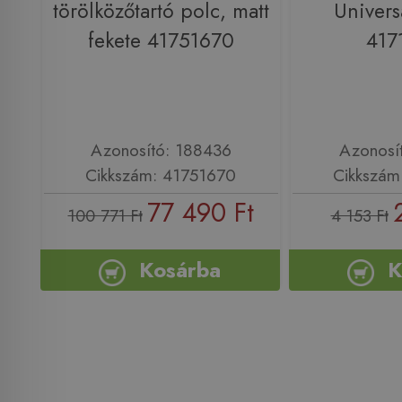
törölközőtartó polc, matt
Univers
fekete 41751670
417
Azonosító: 188436
Azonosí
Cikkszám: 41751670
Cikkszám
77 490 Ft
100 771 Ft
4 153 Ft
Kosárba
K