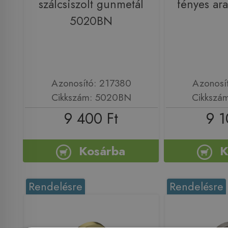
szálcsiszolt gunmetál
fényes a
5020BN
Azonosító: 217380
Azonosí
Cikkszám: 5020BN
Cikkszá
9 400 Ft
9 1
Kosárba
K
Rendelésre
Rendelésre