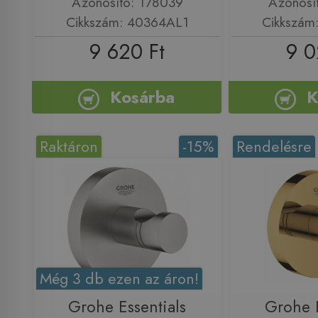
Azonosító: 178039
Azonosí
Cikkszám: 40364AL1
Cikkszám
9 620 Ft
9 0
Kosárba
K
Raktáron
-15%
Rendelésre
Még 3 db ezen az áron!
Grohe Essentials
Grohe E