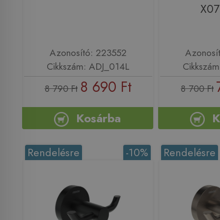
X07
Azonosító: 223552
Azonosí
Cikkszám: ADJ_014L
Cikkszám
8 690 Ft
8 790 Ft
8 700 Ft
Kosárba
K
Rendelésre
-10%
Rendelésre