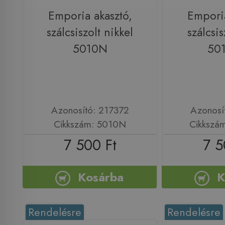
Emporia akasztó,
Emporia
szálcsiszolt nikkel
szálcsis
5010N
50
Azonosító: 217372
Azonosí
Cikkszám: 5010N
Cikkszá
7 500 Ft
7 5
Kosárba
K
Rendelésre
Rendelésre