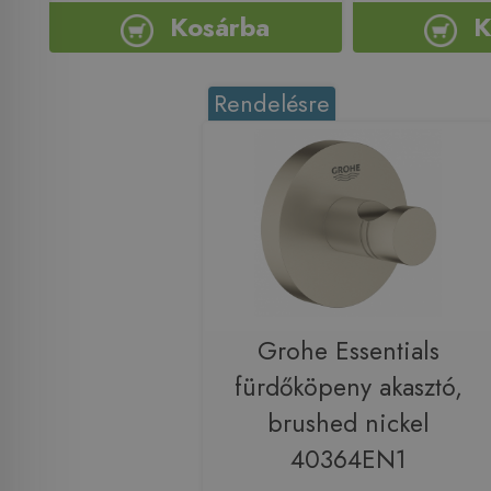
Kosárba
K
Rendelésre
Grohe Essentials
fürdőköpeny akasztó,
brushed nickel
40364EN1