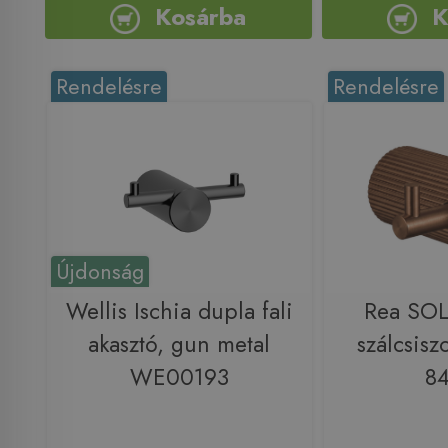
Kosárba
K
Rendelésre
Rendelésre
Újdonság
Wellis Ischia dupla fali
Rea SOL
akasztó, gun metal
szálcsisz
WE00193
8