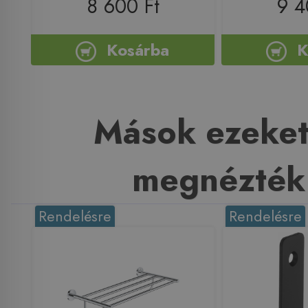
8 600 Ft
9 4
Kosárba
K
Mások ezeket
megnézték
Rendelésre
Rendelésre