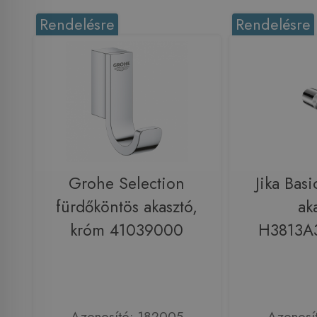
Rendelésre
Rendelésre
Grohe Selection
Jika Basi
fürdőköntös akasztó,
ak
króm 41039000
H3813A
Azonosító: 182005
Azonosí