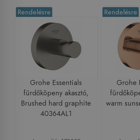
Rendelésre
Rendelésre
Grohe Essentials
Grohe E
fürdőköpeny akasztó,
fürdőköpe
Brushed hard graphite
warm suns
40364AL1