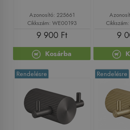
Azonosító: 225661
Azonosí
Cikkszám: WE00193
Cikkszám
9 900 Ft
9 0
Kosárba
K
Rendelésre
Rendelésre