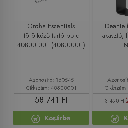
Grohe Essentials
Deante 
törölköző tartó polc
akasztó,
40800 001 (40800001)
N
Azonosító: 160545
Azonosí
Cikkszám: 40800001
Cikkszám
58 741 Ft
3 490 Ft
Kosárba
K