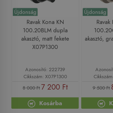
Újdonság
Újdonság
Ravak Kona KN
Ravak
100.20BLM dupla
100.20
akasztó, matt fekete
akasztó, gr
X07P1300
Azonosító: 222739
Azonosí
Cikkszám: X07P1300
Cikkszám
7 200 Ft
8 000 Ft
9 500 Ft
Kosárba
K