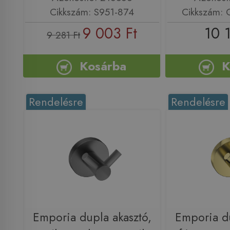
Cikkszám: S951-874
Cikkszám:
9 003 Ft
10 
9 281 Ft
Kosárba
K
Rendelésre
Rendelésre
Emporia dupla akasztó,
Emporia du