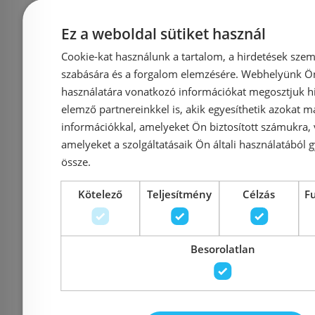
Ez a weboldal sütiket használ
Cookie-kat használunk a tartalom, a hirdetések szem
szabására és a forgalom elemzésére. Webhelyünk Ön 
használatára vonatkozó információkat megosztjuk hi
Emporia akasztó, fényes
Emporia du
elemző partnereinkkel is, akik egyesíthetik azokat m
arany 5010GD
szálcsis
információkkal, amelyeket Ön biztosított számukra,
5
amelyeket a szolgáltatásaik Ön általi használatából g
össze.
Kötelező
Teljesítmény
Célzás
F
Azonosító: 217375
Azonosí
Besorolatlan
Cikkszám: 5010GD
Cikksz
7 500 Ft
9 1