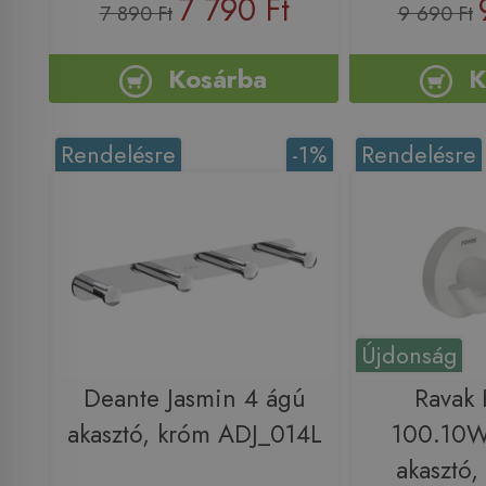
7 790 Ft
7 890 Ft
9 690 Ft
Kosárba
K
Rendelésre
-1%
Rendelésre
Újdonság
Deante Jasmin 4 ágú
Ravak
akasztó, króm ADJ_014L
100.10
akasztó,