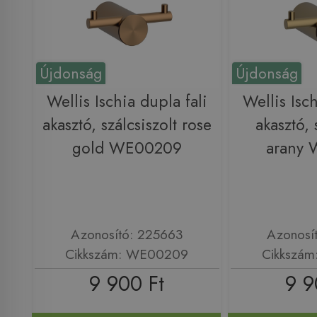
Újdonság
Újdonság
Wellis Ischia dupla fali
Wellis Isch
akasztó, szálcsiszolt rose
akasztó, 
gold WE00209
arany
Azonosító: 225663
Azonosí
Cikkszám: WE00209
Cikkszá
9 900 Ft
9 9