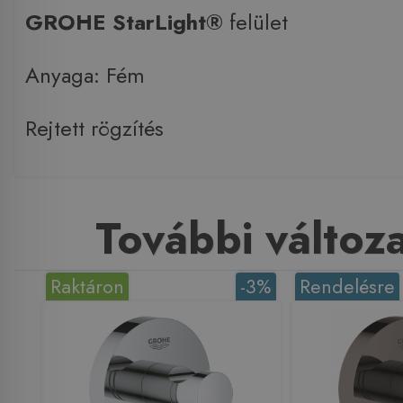
GROHE StarLight®
felület
Anyaga: Fém
Rejtett rögzítés
További változ
Raktáron
-3%
Rendelésre