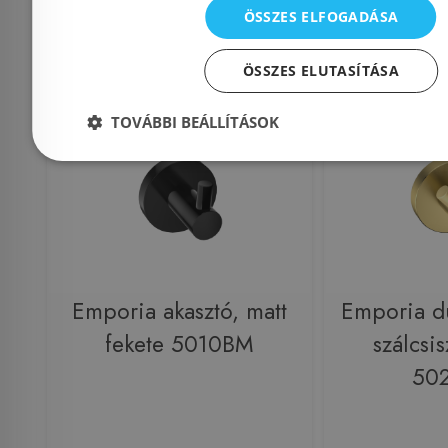
Kosárba
K
ÖSSZES ELFOGADÁSA
ÖSSZES ELUTASÍTÁSA
Rendelésre
Rendelésre
TOVÁBBI BEÁLLÍTÁSOK
Emporia akasztó, matt
Emporia du
fekete 5010BM
szálcsis
50