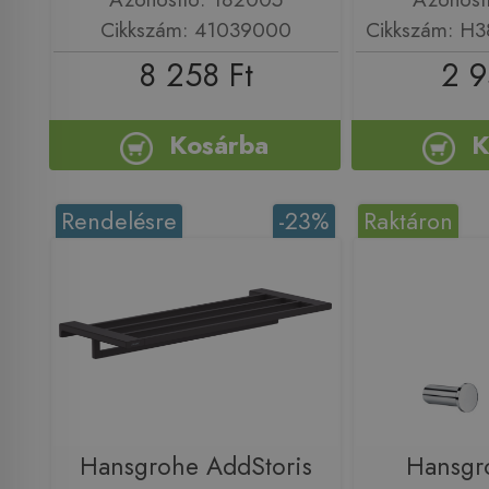
Cikkszám: 41039000
Cikkszám: H
8 258 Ft
2 9
Kosárba
K
Rendelésre
-23%
Raktáron
Hansgrohe AddStoris
Hansgr