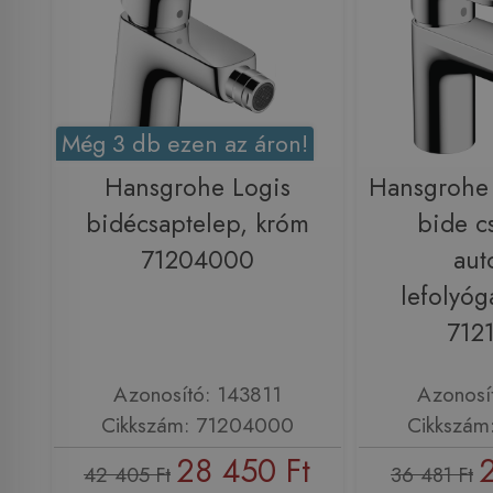
Még 3 db ezen az áron!
Hansgrohe Logis
Hansgrohe 
bidécsaptelep, króm
bide c
71204000
aut
lefolyóg
712
Azonosító: 143811
Azonosí
Cikkszám: 71204000
Cikkszám
28 450 Ft
42 405 Ft
36 481 Ft