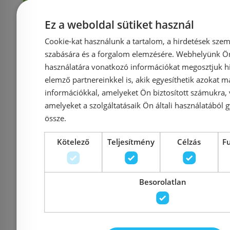
Ez a weboldal sütiket használ
Rendelésre
Rendelésre
Cookie-kat használunk a tartalom, a hirdetések szem
szabására és a forgalom elemzésére. Webhelyünk Ön 
használatára vonatkozó információkat megosztjuk hi
elemző partnereinkkel is, akik egyesíthetik azokat m
információkkal, amelyeket Ön biztosított számukra,
amelyeket a szolgáltatásaik Ön általi használatából g
össze.
Deante Temisto bide
Roca 
Kötelező
Teljesítmény
Célzás
F
csaptelep click-clack
csaptelep,
leeresztővel, króm BQT
A5A6
Besorolatlan
031D