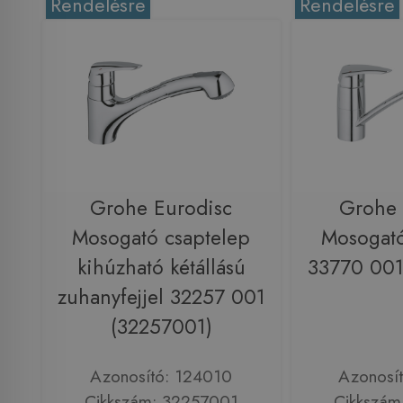
Rendelésre
Rendelésre
Grohe Eurodisc
Grohe 
Mosogató csaptelep
Mosogató
kihúzható kétállású
33770 001
zuhanyfejjel 32257 001
(32257001)
Azonosító: 124010
Azonosí
Cikkszám: 32257001
Cikkszám