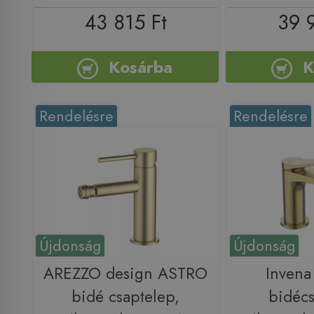
43 815 Ft
39 
Kosárba
K
Rendelésre
Rendelésre
Újdonság
Újdonság
AREZZO design ASTRO
Inven
bidé csaptelep,
bidécs