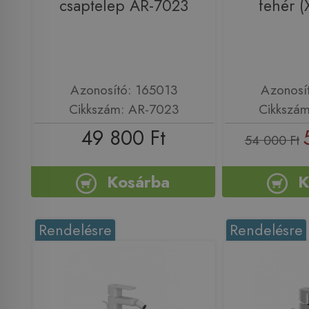
csaptelep AR-7023
fehér 
Azonosító: 165013
Azonosí
Cikkszám: AR-7023
Cikkszá
49 800 Ft
54 000 Ft
Kosárba
K
Rendelésre
Rendelésre