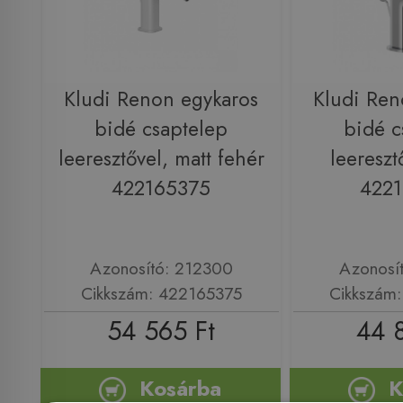
Kludi Renon egykaros
Kludi Ren
bidé csaptelep
bidé c
leeresztővel, matt fehér
leereszt
422165375
422
Azonosító: 212300
Azonosí
Cikkszám: 422165375
Cikkszám
54 565 Ft
44 
Kosárba
K