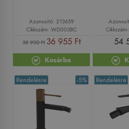
Azonosító: 213659
Azonosí
Cikkszám: WD003BC
Cikkszám
36 955 Ft
54 
38 900 Ft
Kosárba
K
Rendelésre
-5%
Rendelésre