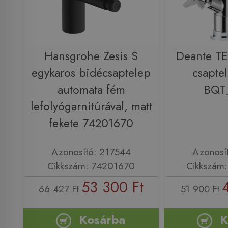
Hansgrohe Zesis S
Deante T
egykaros bidécsaptelep
csapte
automata fém
BQT
lefolyógarnitúrával, matt
fekete 74201670
Azonosító: 217544
Azonosí
Cikkszám: 74201670
Cikkszám
53 300 Ft
66 427 Ft
51 900 Ft
Kosárba
K