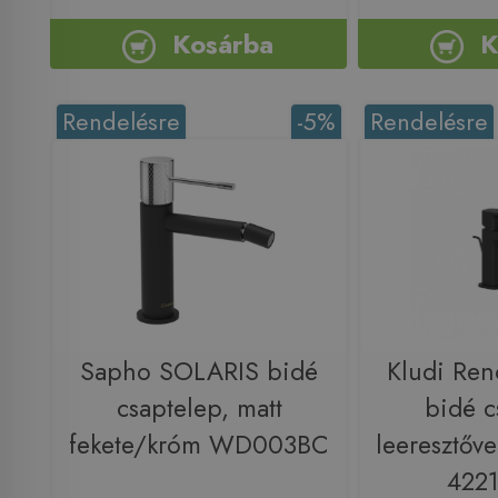
Kosárba
K
Rendelésre
-5%
Rendelésre
Sapho SOLARIS bidé
Kludi Ren
csaptelep, matt
bidé c
fekete/króm WD003BC
leeresztőve
422