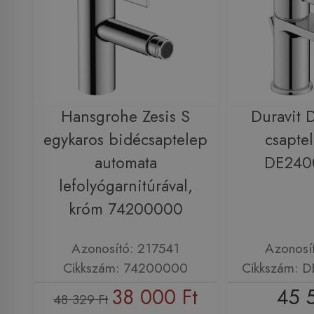
Hansgrohe Zesis S
Duravit 
egykaros bidécsaptelep
csapte
automata
DE240
lefolyógarnitúrával,
króm 74200000
Azonosító: 217541
Azonosí
Cikkszám: 74200000
Cikkszám: 
38 000 Ft
45 
48 329 Ft