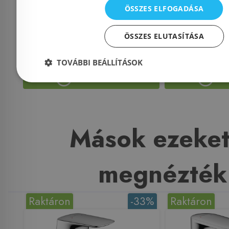
Azonosító: 180562
Azonosí
ÖSSZES ELFOGADÁSA
Cikkszám: BQT_031D
Cikkszám:
ÖSSZES ELUTASÍTÁSA
48 990 Ft
57 195 Ft
TOVÁBBI BEÁLLÍTÁSOK
Kosárba
K
Mások ezeket
megnézték
Raktáron
-33%
Raktáron