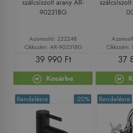
szálcsiszolt arany AR-
szálcsiszol
90231BG
0
Azonosító: 222248
Azonosí
Cikkszám: AR-90231BG
Cikkszám:
39 990 Ft
37 
Kosárba
K
Rendelésre
-20%
Rendelésre