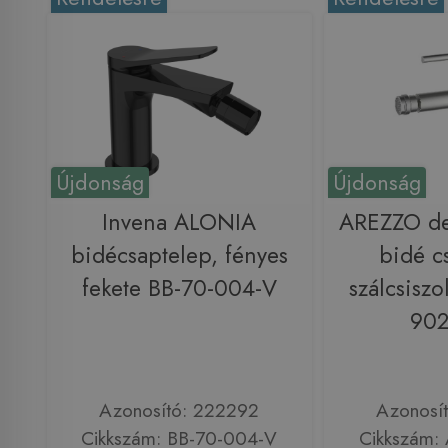
Újdonság
Újdonság
Invena ALONIA
AREZZO d
bidécsaptelep, fényes
bidé c
fekete BB-70-004-V
szálcsiszo
90
Azonosító: 222292
Azonosí
Cikkszám: BB-70-004-V
Cikkszám: