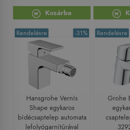
Kosárba
K
Rendelésre
-31%
Rendelésre
Hansgrohe Vernis
Grohe 
Shape egykaros
egyka
bidécsaptelep automata
csaptele
lefolyógarnitúrával
329