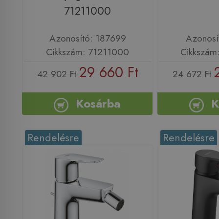
71211000
Azonosító: 187699
Azonosí
Cikkszám: 71211000
Cikkszám
29 660 Ft
42 902 Ft
24 672 Ft
Kosárba
K
Rendelésre
Rendelésre