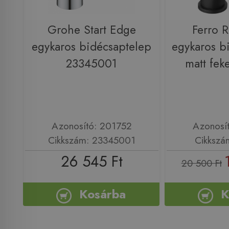
Grohe Start Edge
Ferro R
egykaros bidécsaptelep
egykaros b
23345001
matt fek
Azonosító: 201752
Azonosí
Cikkszám: 23345001
Cikkszá
26 545 Ft
20 500 Ft
Kosárba
K