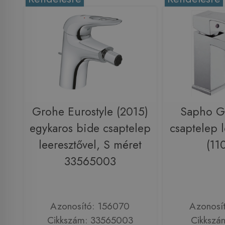
Grohe Eurostyle (2015)
Sapho G
egykaros bide csaptelep
csaptelep l
leeresztővel, S méret
(11
33565003
Azonosító: 156070
Azonosí
Cikkszám: 33565003
Cikkszá