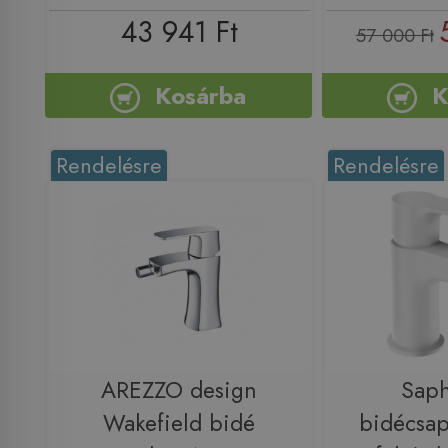
43 941 Ft
57 000 Ft
Kosárba
K
Rendelésre
Rendelésre
AREZZO design
Sap
Wakefield bidé
bidécsap