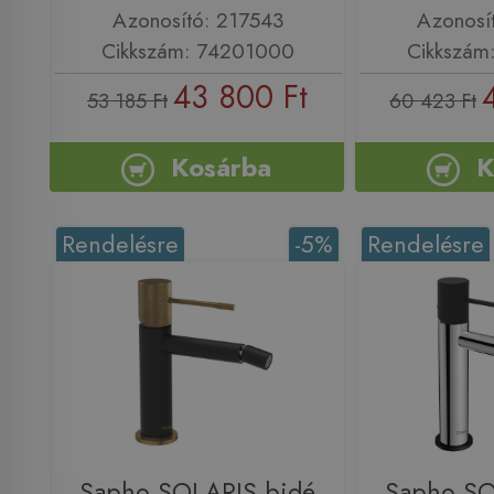
Azonosító: 217543
Azonosí
Cikkszám: 74201000
Cikkszám
43 800 Ft
53 185 Ft
60 423 Ft
Kosárba
K
Rendelésre
-5%
Rendelésre
Sapho SOLARIS bidé
Sapho SO