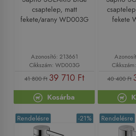
csaptelep, matt
csaptelep
fekete/arany WD003G
fekete
Azonosító: 213661
Azonosí
Cikkszám: WD003G
Cikkszá
39 710 Ft
41 800 Ft
40 400 Ft
Kosárba
K
Rendelésre
-21%
Rendelésre