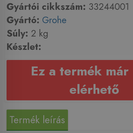
Gyártói cikkszám:
33244001
Gyártó:
Grohe
Súly:
2 kg
Készlet:
Ez a termék már
elérhető
Termék leírás