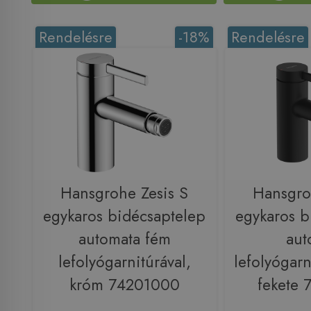
Rendelésre
-18%
Rendelésre
Hansgrohe Zesis S
Hansgro
egykaros bidécsaptelep
egykaros b
automata fém
aut
lefolyógarnitúrával,
lefolyógarn
króm 74201000
fekete