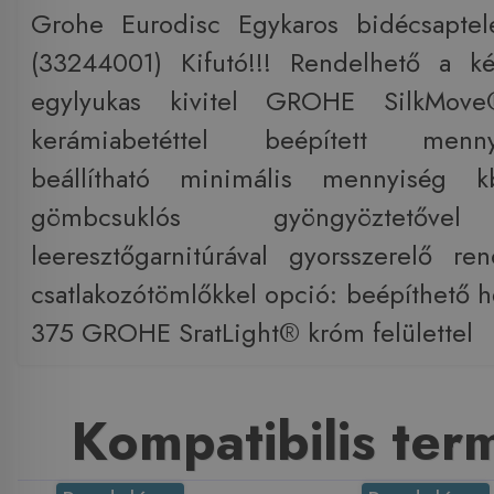
Grohe Eurodisc Egykaros bidécsapte
(33244001) Kifutó!!! Rendelhető a kés
egylyukas kivitel GROHE SilkMo
kerámiabetéttel beépített mennyis
beállítható minimális mennyiség 
gömbcsuklós gyöngyöztetőve
leeresztőgarnitúrával gyorsszerelő rend
csatlakozótömlőkkel opció: beépíthető h
375 GROHE SratLight® króm felülettel
Kompatibilis te