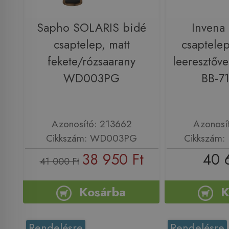
Sapho SOLARIS bidé
Invena 
csaptelep, matt
csaptelep
fekete/rózsaarany
leeresztőve
WD003PG
BB-7
Azonosító: 213662
Azonosí
Cikkszám: WD003PG
Cikkszám:
38 950 Ft
40 
41 000 Ft
Kosárba
K
Rendelésre
Rendelésre