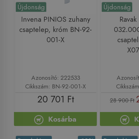
Újdonság
Újdonság
Invena PINIOS zuhany
Ravak
csaptelep, króm BN-92-
032.00
001-X
csapte
X0
Azonosító: 222533
Azonosí
Cikkszám: BN-92-001-X
Cikkszá
20 701 Ft
28 900 Ft
Kosárba
K