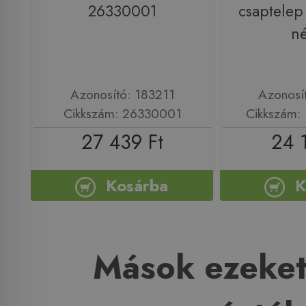
26330001
csaptelep
né
Azonosító: 183211
Azonosí
Cikkszám: 26330001
Cikkszám:
27 439 Ft
24 
Kosárba
K
Mások ezeket