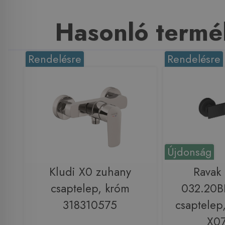
Hasonló termé
Rendelésre
Rendelésre
Újdonság
Kludi X0 zuhany
Ravak
csaptelep, króm
032.20B
318310575
csaptelep,
X0