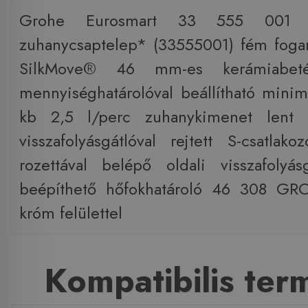
Grohe Eurosmart 33 555 001 Eg
zuhanycsaptelep* (33555001) fém fog
SilkMove® 46 mm-es kerámiabetét
mennyiséghatárolóval beállítható mini
kb 2,5 l/perc zuhanykimenet lent 1
visszafolyásgátlóval rejtett S-csatlako
rozettával belépő oldali visszafolyás
beépíthető hőfokhatároló 46 308 GR
króm felülettel
Kompatibilis te