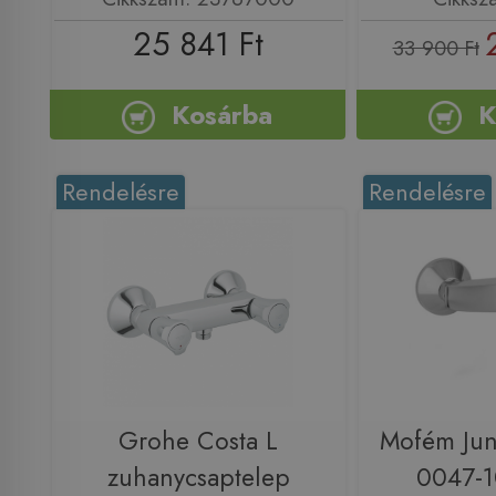
25 841 Ft
33 900 Ft
Kosárba
K
Rendelésre
Rendelésre
Grohe Costa L
Mofém Jun
zuhanycsaptelep
0047-1