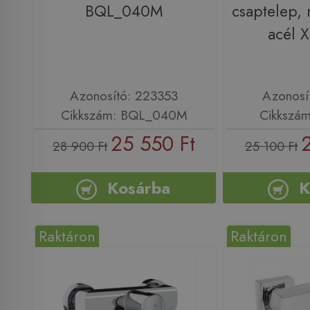
BQL_040M
csaptelep,
acél 
Azonosító: 223353
Azonosí
Cikkszám: BQL_040M
Cikkszá
25 550 Ft
28 900 Ft
25 100 Ft
Kosárba
K
Raktáron
Raktáron