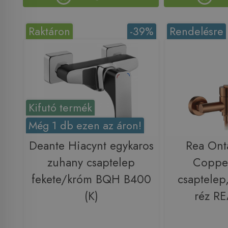
Raktáron
-39%
Rendelésre
Kifutó termék
Még 1 db ezen az áron!
Deante Hiacynt egykaros
Rea Ont
zuhany csaptelep
Coppe
fekete/króm BQH B400
csaptelep,
(K)
réz R