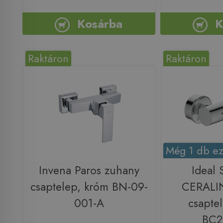
Kosárba
K
Raktáron
Raktáron
Még 1 db ez
Invena Paros zuhany
Ideal 
csaptelep, króm BN-09-
CERALI
001-A
csapte
BC