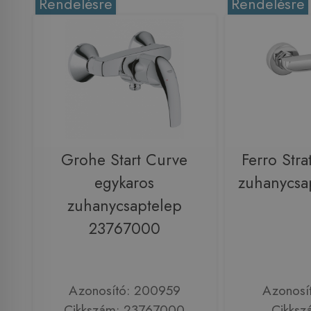
Rendelésre
Rendelésre
Grohe Start Curve
Ferro Stra
egykaros
zuhanycsa
zuhanycsaptelep
23767000
Azonosító: 200959
Azonosí
Cikkszám: 23767000
Cikksz