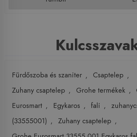
Kulcsszava
Fürdőszoba és szaniter
,
Csaptelep
,
Zuhany csaptelep
,
Grohe termékek
,
Eurosmart
,
Egykaros
,
fali
,
zuhanyc
(33555001)
,
Zuhany csaptelep
,
Grohe Eurosmart 33555 001 Egykaros fal