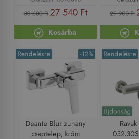
27 540 Ft
30 600 Ft
29 900 Ft
Kosárba
K
Rendelésre
-12%
Rendelésre
Újdonság
Deante Blur zuhany
Ravak
csaptelep, króm
032.30S