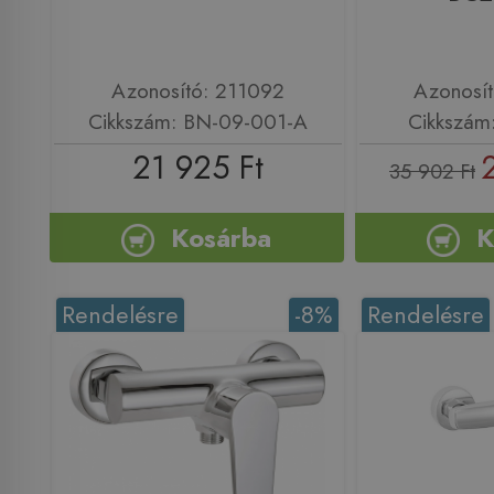
Azonosító: 211092
Azonosí
Cikkszám: BN-09-001-A
Cikkszá
21 925 Ft
35 902 Ft
Kosárba
K
Rendelésre
-8%
Rendelésre