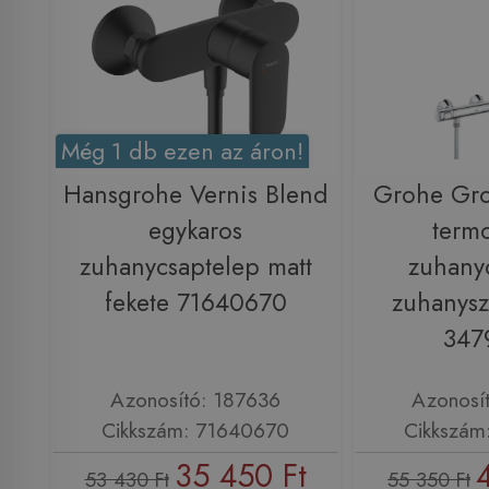
Még 1 db ezen az áron!
Hansgrohe Vernis Blend
Grohe Gr
egykaros
termo
zuhanycsaptelep matt
zuhany
fekete 71640670
zuhanysz
347
Azonosító: 187636
Azonosí
Cikkszám: 71640670
Cikkszám
35 450 Ft
53 430 Ft
55 350 Ft