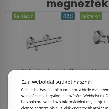
megnézték
Raktáron
-18%
Raktáron
GROHE Grohtherm 500
Grohe
termosztátos zuhany
egy
Ez a weboldal sütiket használ
csaptelep 34793000
zuhany
Cookie-kat használunk a tartalom, a hirdetések szem
236
szabására és a forgalom elemzésére. Webhelyünk Ön 
használatára vonatkozó információkat megosztjuk hi
elemző partnereinkkel is, akik egyesíthetik azokat m