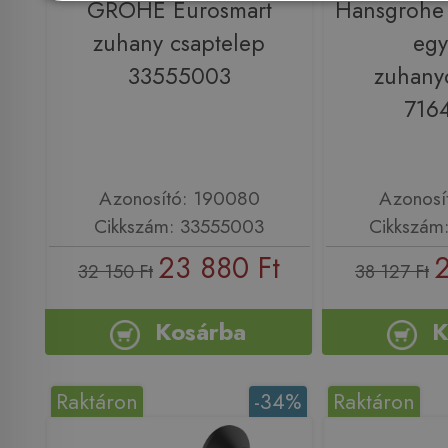
GROHE Eurosmart
Hansgrohe 
zuhany csaptelep
egy
33555003
zuhany
716
Azonosító: 190080
Azonosí
Cikkszám: 33555003
Cikkszám
23 880 Ft
2
32 150 Ft
38 127 Ft
Kosárba
K
Raktáron
-34%
Raktáron