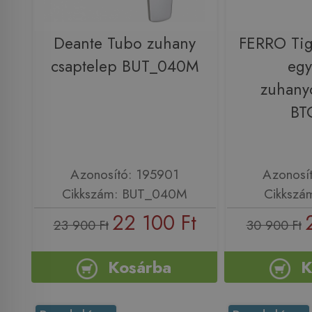
Deante Tubo zuhany
FERRO Tig
csaptelep BUT_040M
egy
zuhany
BT
Azonosító: 195901
Azonosí
Cikkszám: BUT_040M
Cikkszá
22 100 Ft
23 900 Ft
30 900 Ft
Kosárba
K