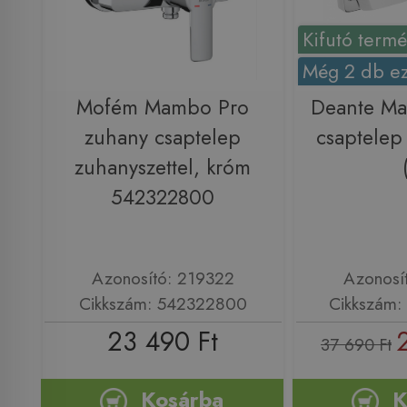
Kifutó term
Még 2 db ez
Mofém Mambo Pro
Deante Ma
zuhany csaptelep
csaptele
zuhanyszettel, króm
542322800
Azonosító: 219322
Azonosí
Cikkszám: 542322800
Cikkszám
23 490 Ft
37 690 Ft
Kosárba
K