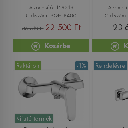
Azonosító: 159219
Azonosí
Cikkszám: BQH B400
Cikkszám
22 500 Ft
23 
36 610 Ft
Kosárba
K
Raktáron
-1%
Rendelésre
Kifutó termék