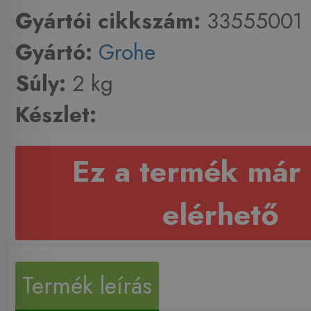
Gyártói cikkszám:
33555001
Gyártó:
Grohe
Súly:
2 kg
Készlet:
Ez a termék már
elérhető
Termék leírás