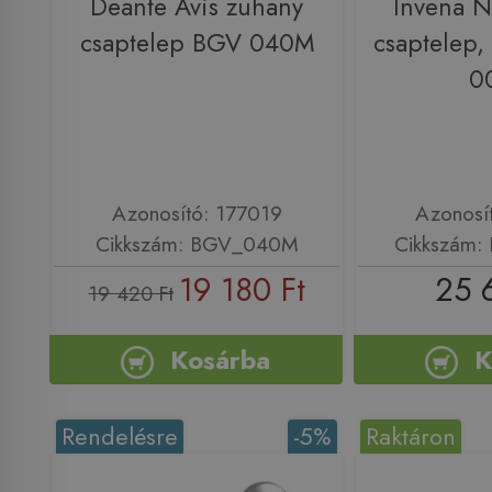
Deante Avis zuhany
Invena N
csaptelep BGV 040M
csaptelep,
0
Azonosító: 177019
Azonosí
Cikkszám: BGV_040M
Cikkszám:
19 180 Ft
25 
19 420 Ft
Kosárba
K
Rendelésre
-5%
Raktáron