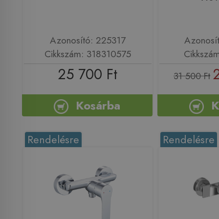
Azonosító: 225317
Azonosí
Cikkszám: 318310575
Cikkszá
25 700 Ft
31 500 Ft
Kosárba
K
Rendelésre
Rendelésre