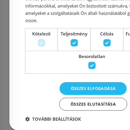
információkkal, amelyeket Ön biztosított számukra,
Azonosító: 196385
Azonosí
amelyeket a szolgáltatásaik Ön általi használatából g
Cikkszám: 34793000
Cikkszám
össze.
38 580 Ft
46 900 Ft
25 490 Ft
Kötelező
Teljesítmény
Célzás
F
Kosárba
K
Besorolatlan
Raktáron
-26%
Rendelésre
ÖSSZES ELFOGADÁSA
ÖSSZES ELUTASÍTÁSA
TOVÁBBI BEÁLLÍTÁSOK