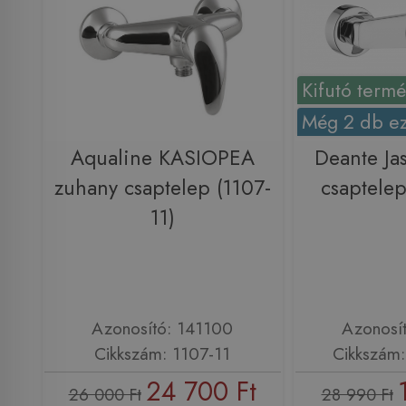
Kifutó term
Még 2 db ez
Aqualine KASIOPEA
Deante Ja
zuhany csaptelep (1107-
csaptele
11)
Azonosító: 141100
Azonosí
Cikkszám: 1107-11
Cikkszám
24 700 Ft
26 000 Ft
28 990 Ft