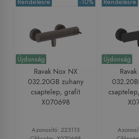
Rendelésre
-10%
Rendelésre
Újdonság
Újdonság
Ravak Nox NX
Ravak
032.20GB zuhany
032.20B
csaptelep, grafit
csaptelep,
X070698
X0
Azonosító: 223113
Azonosí
Cikkszám: X070698
Cikkszá