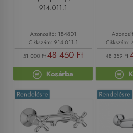
914.011.1
Azonosító: 184801
Azonosí
Cikkszám: 914.011.1
Cikkszám:
48 450 Ft
51 000 Ft
48 359 Ft
Kosárba
K
Rendelésre
Rendelésre