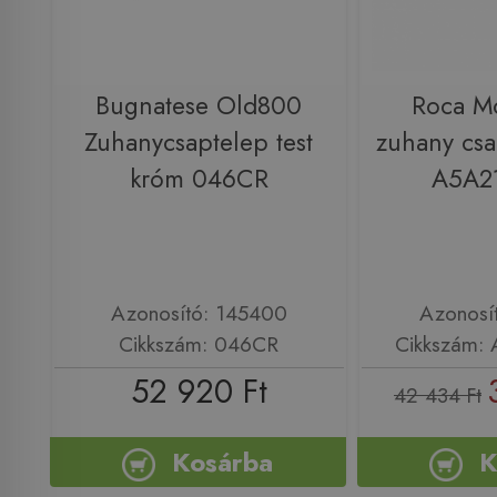
Bugnatese Old800
Roca M
Zuhanycsaptelep test
zuhany csa
króm 046CR
A5A2
Azonosító: 145400
Azonosí
Cikkszám: 046CR
Cikkszám:
52 920 Ft
42 434 Ft
Kosárba
K