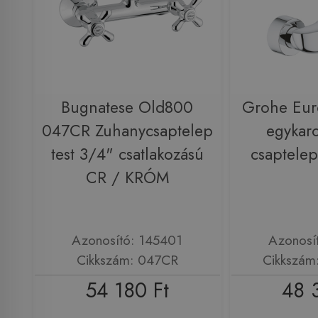
Bugnatese Old800
Grohe Euro
047CR Zuhanycsaptelep
egykar
test 3/4" csatlakozású
csaptele
CR / KRÓM
Azonosító: 145401
Azonosí
Cikkszám: 047CR
Cikkszám
54 180 Ft
48 