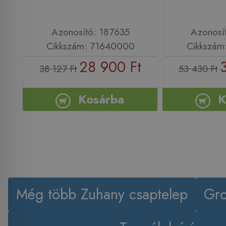
Azonosító: 187635
Azonosí
Cikkszám: 71640000
Cikkszám
28 900 Ft
38 127 Ft
53 430 Ft
Kosárba
K
Még több Zuhany csaptelep
Gro