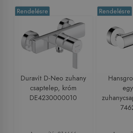
Rendelésre
Rendelésre
Duravit D-Neo zuhany
Hansgro
csaptelep, króm
egy
DE4230000010
zuhanycsa
746