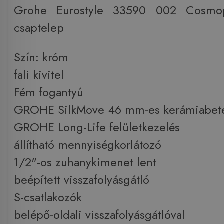
Grohe Eurostyle 33590 002 Cosmop
csaptelep
Szín: króm
fali kivitel
Fém fogantyú
GROHE SilkMove 46 mm-es kerámiabet
GROHE Long-Life felületkezelés
állítható mennyiségkorlátozó
1/2"-os zuhanykimenet lent
beépített visszafolyásgátló
S-csatlakozók
belépő-oldali visszafolyásgátlóval