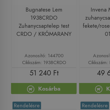
Bugnatese Lem
Invena 
1938CRDO
zuhanycsa
Zuhanycsaptelep test
fekete/ros
CRDO / KRÓMARANY
0
Azonosító: 144700
Azonosí
Cikkszám: 1938CRDO
Cikkszám:
51 240 Ft
49 
Kosárba
K
Rendelésre
Rendelésre