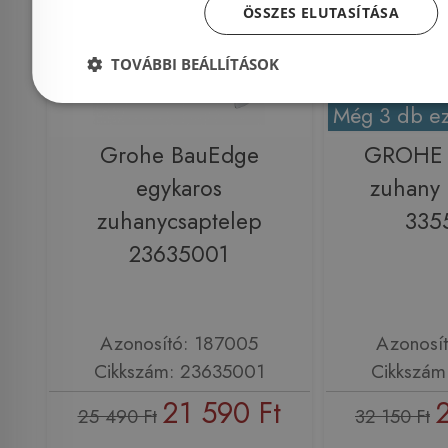
ÖSSZES ELUTASÍTÁSA
TOVÁBBI BEÁLLÍTÁSOK
Még 3 db ez
Grohe BauEdge
GROHE 
egykaros
zuhany 
zuhanycsaptelep
335
23635001
Azonosító: 187005
Azonosí
Cikkszám: 23635001
Cikkszám
21 590 Ft
25 490 Ft
32 150 Ft