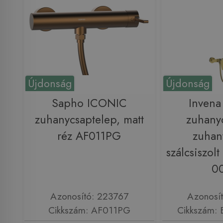
Újdonság
Újdonság
Sapho ICONIC
Inven
zuhanycsaptelep, matt
zuhany
réz AF011PG
zuhany
szálcsiszol
0
Azonosító: 223767
Azonosí
Cikkszám: AF011PG
Cikkszám: