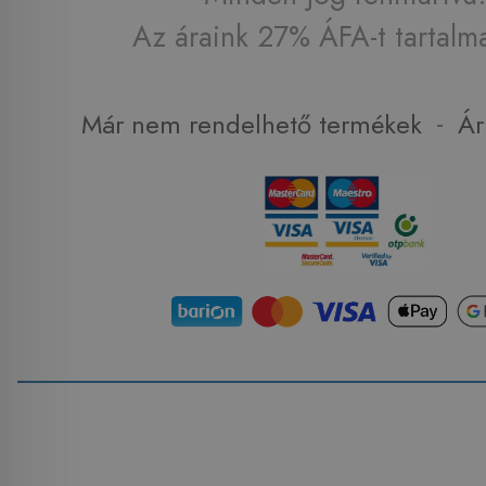
Az áraink 27% ÁFA-t tartalm
-
Már nem rendelhető termékek
Ár