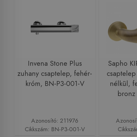
Invena Stone Plus
Sapho KI
zuhany csaptelep, fehér-
csaptelep
króm, BN-P3-001-V
nélkül, f
bronz 
Azonosító: 211976
Azonosí
Cikkszám: BN-P3-001-V
Cikkszá