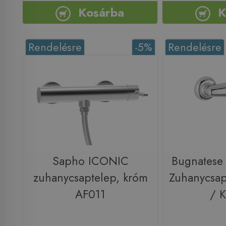
Kosárba
K
Rendelésre
-5%
Rendelésre
Sapho ICONIC
Bugnatese
zuhanycsaptelep, króm
Zuhanycsap
AF011
/ 