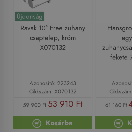
Újdonság
Ravak 10° Free zuhany
Hansgro
csaptelep, króm
egy
X070132
zuhanycsa
fekete
Azonosító: 223243
Azonosí
Cikkszám: X070132
Cikkszám
53 910 Ft
59 900 Ft
61 160 Ft
Kosárba
K