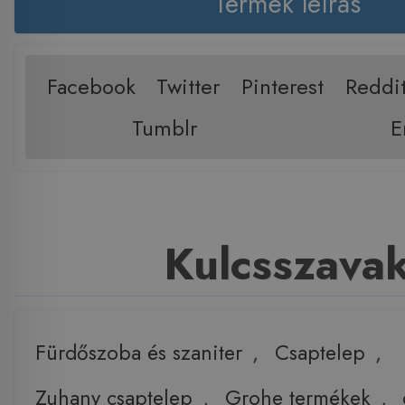
Termék leírás
Facebook
Twitter
Pinterest
Reddi
Tumblr
E
Kulcsszava
Fürdőszoba és szaniter
,
Csaptelep
,
Zuhany csaptelep
,
Grohe termékek
,