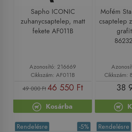
Sapho ICONIC
Mofém Sta
zuhanycsaptelep, matt
csaptelep z
fekete AF011B
grafi
8623
Azonosító: 216669
Azonosí
Cikkszám: AF011B
Cikkszám:
46 550 Ft
38 
49 000 Ft
Kosárba
K
Rendelésre
-5%
Rendelésre