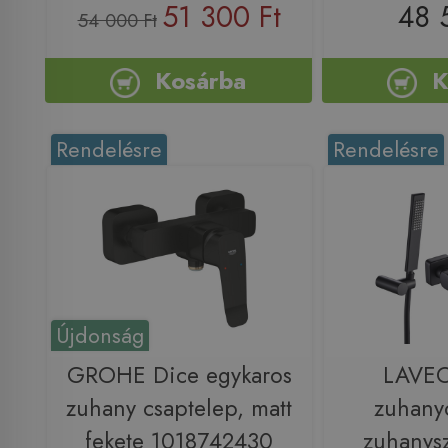
51 300 Ft
48 
54 000 Ft
Kosárba
K
Rendelésre
Rendelésre
Újdonság
GROHE Dice egykaros
LAVE
zuhany csaptelep, matt
zuhany
fekete 1018742430
zuhanysz