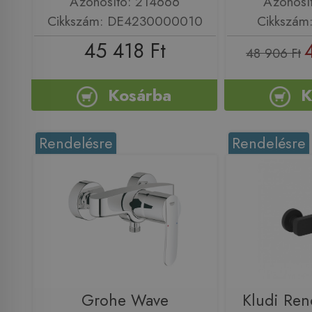
Azonosító: 214666
Azonosí
Cikkszám: DE4230000010
Cikkszám
45 418 Ft
48 906 Ft
Kosárba
K
Rendelésre
Rendelésre
Grohe Wave
Kludi Ren