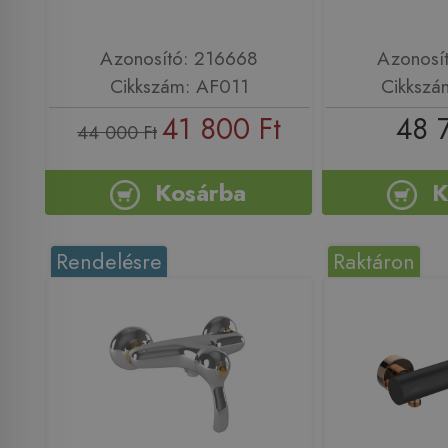
Azonosító: 216668
Azonosí
Cikkszám: AF011
Cikkszá
41 800 Ft
48 
44 000 Ft
Kosárba
K
Rendelésre
Raktáron