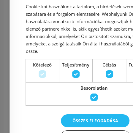
Cosmo zuhanycsaptelep
termoszt
Cookie-kat használunk a tartalom, a hirdetések szem
szabására és a forgalom elemzésére. Webhelyünk Ön 
ACS0206
csaptele
használatára vonatkozó információkat megosztjuk hi
elemző partnereinkkel is, akik egyesíthetik azokat m
információkkal, amelyeket Ön biztosított számukra,
amelyeket a szolgáltatásaik Ön általi használatából g
össze.
Azonosító: 165845
Azonosí
Cikkszám: ACS0206
Cikkszám
Kötelező
Teljesítmény
Célzás
F
42 650 Ft
44 900 Ft
46 900 Ft
Besorolatlan
Kosárba
K
Raktáron
-15%
Raktáron
ÖSSZES ELFOGADÁSA