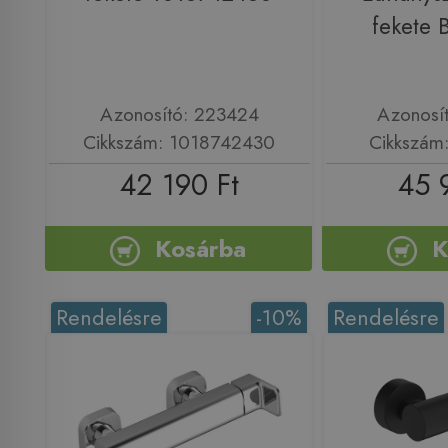
fekete
Azonosító: 223424
Azonosí
Cikkszám: 1018742430
Cikkszám
42 190 Ft
45 
Kosárba
K
Rendelésre
-10%
Rendelésre