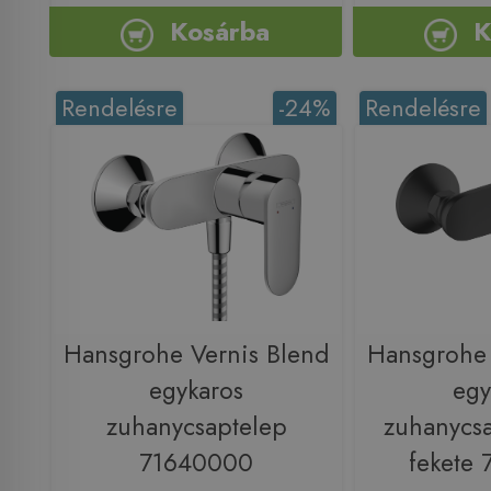
Kosárba
K
Rendelésre
-24%
Rendelésre
Hansgrohe Vernis Blend
Hansgrohe 
egykaros
egy
zuhanycsaptelep
zuhanycsa
71640000
fekete