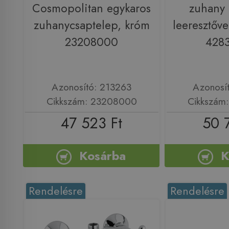
Cosmopolitan egykaros
zuhany 
zuhanycsaptelep, króm
leeresztőve
23208000
428
Azonosító: 213263
Azonosí
Cikkszám: 23208000
Cikkszám
47 523 Ft
50 
Kosárba
K
Rendelésre
Rendelésre