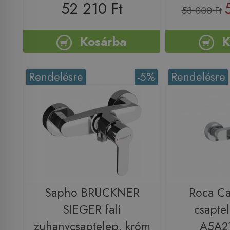
52 210 Ft
53 000 Ft
Kosárba
K
Rendelésre
-5%
Rendelésre
Sapho BRUCKNER
Roca Ca
SIEGER fali
csapte
zuhanycsaptelep, króm
A5A2