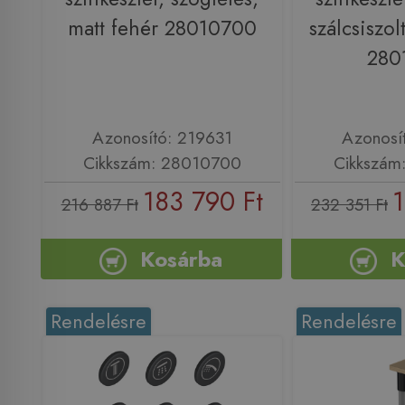
matt fehér 28010700
szálcsiszol
280
Azonosító: 219631
Azonosí
Cikkszám: 28010700
Cikkszám
183 790 Ft
1
216 887 Ft
232 351 Ft
Kosárba
K
Rendelésre
Rendelésre