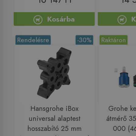
Kosárba
K
Rendelésre
-30%
Raktáron
Hansgrohe iBox
Grohe ke
universal alaptest
átmérő 3
hosszabító 25 mm
000 (4