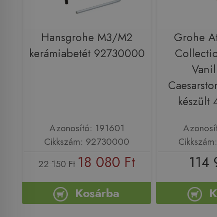
Hansgrohe M3/M2
Grohe At
kerámiabetét 92730000
Collecti
Vanil
Caesarsto
készült
Azonosító: 191601
Azonosí
Cikkszám: 92730000
Cikkszám
18 080 Ft
114 
22 150 Ft
Kosárba
K