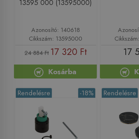
13595 000 (13595000)
Azonosító: 140618
Azonosí
Cikkszám: 13595000
Cikkszám
17 320 Ft
17 
24 884 Ft
Kosárba
K
Rendelésre
-18%
Rendelésre