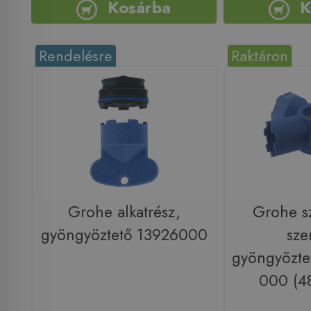
Kosárba
K
Rendelésre
Raktáron
Grohe alkatrész,
Grohe sz
gyöngyöztető 13926000
sze
gyöngyözte
000 (4