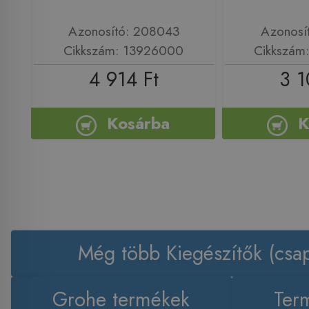
Azonosító: 208043
Azonosí
Cikkszám: 13926000
Cikkszám
4 914 Ft
3 1
Kosárba
K
Még több Kiegészítők (csap
Grohe termékek
Term