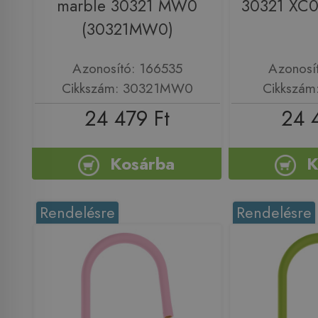
marble 30321 MW0
30321 XC0
(30321MW0)
Azonosító: 166535
Azonosí
Cikkszám: 30321MW0
Cikkszám
24 479 Ft
24 
Kosárba
K
Rendelésre
Rendelésre