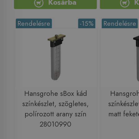
Kosárba
K
Rendelésre
-15%
Rendelésre
Hansgrohe sBox kád
Hansgroh
színkészlet, szögletes,
színkészle
polírozott arany szín
matt feke
28010990