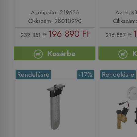
Azonosító: 219636
Azonosí
Cikkszám: 28010990
Cikkszám
196 890 Ft
1
232 351 Ft
216 887 Ft
Kosárba
K
Rendelésre
-17%
Rendelésre