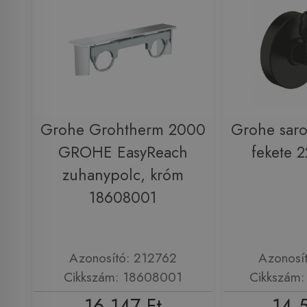
Grohe Grohtherm 2000
Grohe saro
GROHE EasyReach
fekete 
zuhanypolc, króm
18608001
Azonosító: 212762
Azonosí
Cikkszám: 18608001
Cikkszám
16 147 Ft
14 