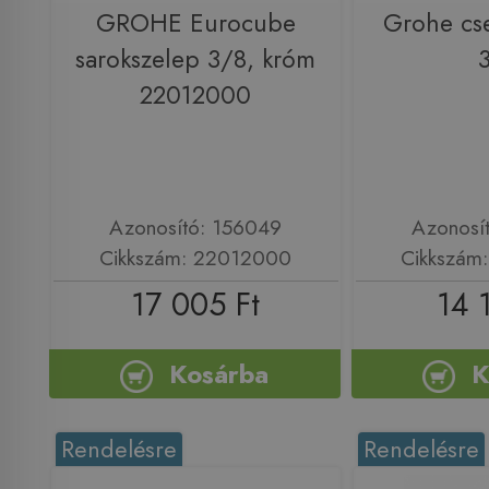
GROHE Eurocube
Grohe cs
sarokszelep 3/8, króm
22012000
Azonosító: 156049
Azonosí
Cikkszám: 22012000
Cikkszám
17 005 Ft
14 
Kosárba
K
Rendelésre
Rendelésre