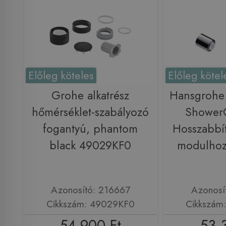
Előleg köteles
Előleg kötel
Grohe alkatrész
Hansgrohe
hőmérséklet-szabályozó
ShowerC
fogantyú, phantom
Hosszabbít
black 49029KF0
modulho
Azonosító: 216667
Azonosí
Cikkszám: 49029KF0
Cikkszám
54 900 Ft
53 