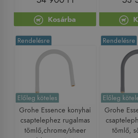
Kosárba
K
Rendelésre
Rendelésre
Előleg köteles
Előleg kötel
Grohe Essence konyhai
Grohe Ess
csaptelephez rugalmas
csaptelep
tömlő,chrome/sheer
tömlő, s