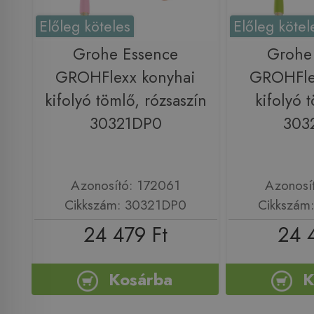
Előleg köteles
Előleg kötel
Grohe Essence
Grohe
GROHFlexx konyhai
GROHFle
kifolyó tömlő, rózsaszín
kifolyó 
30321DP0
303
Azonosító: 172061
Azonosí
Cikkszám: 30321DP0
Cikkszám
24 479 Ft
24 
Kosárba
K