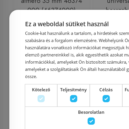
átmérő 35 mm 46374
universa
000 (46374000)
hosszab
13595 000
Ez a weboldal sütiket használ
Cookie-kat használunk a tartalom, a hirdetések szem
szabására és a forgalom elemzésére. Webhelyünk Ön 
Azonosító: 150511
Azonosí
használatára vonatkozó információkat megosztjuk hi
Cikkszám: 46374000
Cikkszám
elemző partnereinkkel is, akik egyesíthetik azokat m
információkkal, amelyeket Ön biztosított számukra,
17 500 Ft
24 884 Ft
amelyeket a szolgáltatásaik Ön általi használatából g
össze.
Kosárba
K
Kötelező
Teljesítmény
Célzás
F
Rendelésre
-17%
Rendelésre
Besorolatlan