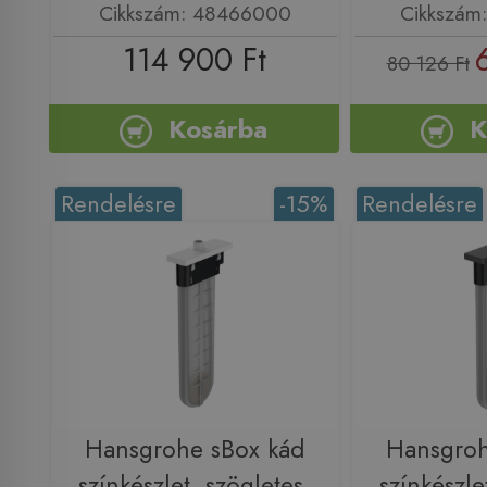
Cikkszám: 48466000
Cikkszám
114 900 Ft
80 126 Ft
Kosárba
K
Rendelésre
-15%
Rendelésre
Hansgrohe sBox kád
Hansgroh
színkészlet, szögletes,
színkészle