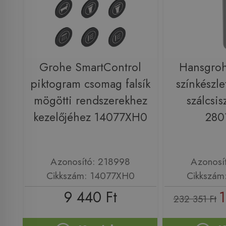
Grohe SmartControl
Hansgroh
piktogram csomag falsík
színkészle
mögötti rendszerekhez
szálcsis
kezelőjéhez 14077XH0
280
Azonosító: 218998
Azonosí
Cikkszám: 14077XH0
Cikkszám
9 440 Ft
1
232 351 Ft