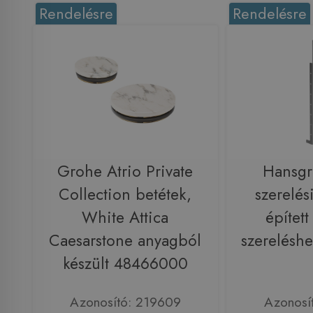
Rendelésre
Rendelésre
Grohe Atrio Private
Hansgr
Collection betétek,
szerelés
White Attica
építet
Caesarstone anyagból
szerelésh
készült 48466000
Azonosító: 219609
Azonosí