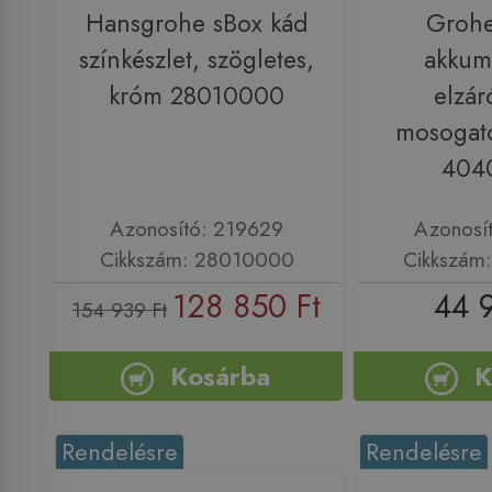
Hansgrohe sBox kád
Grohe
színkészlet, szögletes,
akkum
króm 28010000
elzár
mosogat
404
Azonosító: 219629
Azonosí
Cikkszám: 28010000
Cikkszám
128 850 Ft
44 
154 939 Ft
Kosárba
K
Rendelésre
Rendelésre