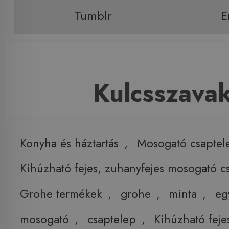
Tumblr
E
Kulcsszava
Konyha és háztartás
,
Mosogató csaptel
Kihúzható fejes, zuhanyfejes mosogató c
Grohe termékek
,
grohe
,
minta
,
eg
mosogató
,
csaptelep
,
Kihúzható feje