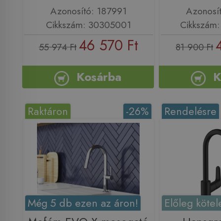
Azonosító: 187991
Azonosí
Cikkszám: 30305001
Cikkszám
46 570 Ft
55 974 Ft
81 900 Ft
Kosárba
K
Raktáron
-26%
Rendelésre
Még 5 db ezen az áron!
Előleg kötel