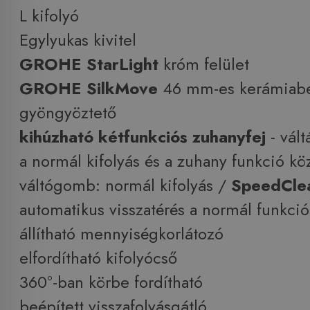
L kifolyó
Egylyukas kivitel
GROHE StarLight
króm felület
GROHE SilkMove
46 mm-es kerámiabe
gyöngyöztető
kihúzható kétfunkciós zuhanyfej
- vált
a normál kifolyás és a zuhany funkció kö
váltógomb: normál kifolyás /
SpeedCle
automatikus visszatérés a normál funkci
állítható mennyiségkorlátozó
elfordítható kifolyócső
360°-ban körbe fordítható
beépített visszafolyásgátló