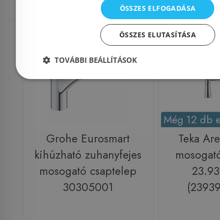
megnézték
ÖSSZES ELFOGADÁSA
Raktáron
-17%
Raktáron
ÖSSZES ELUTASÍTÁSA
TOVÁBBI BEÁLLÍTÁSOK
Még 12 db e
Grohe Eurosmart
Teka Ar
kihúzható zuhanyfejes
mosogató
mosogató csaptelep
23.93
30305001
(2393