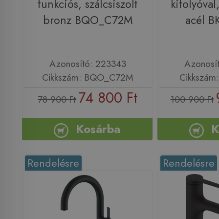
funkciós, szálcsiszolt
kifolyóval,
bronz BQO_C72M
acél 
Azonosító: 223343
Azonosí
Cikkszám: BQO_C72M
Cikkszám
74 800 Ft
78 900 Ft
100 900 Ft
Kosárba
K
Rendelésre
Rendelésre