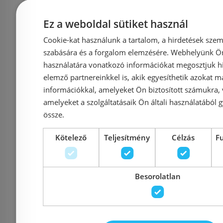
mosogató csaptelep,
mosogató
fekete 540120NERO
(5
Ez a weboldal sütiket használ
Cookie-kat használunk a tartalom, a hirdetések szem
szabására és a forgalom elemzésére. Webhelyünk Ön 
Azonosító: 210226
Azonosí
használatára vonatkozó információkat megosztjuk hi
Cikkszám: 540120NERO
Cikksz
elemző partnereinkkel is, akik egyesíthetik azokat m
információkkal, amelyeket Ön biztosított számukra,
89 990 Ft
95 000 Ft
amelyeket a szolgáltatásaik Ön általi használatából g
össze.
Kosárba
K
Kötelező
Teljesítmény
Célzás
F
Besorolatlan
Mások ezeket