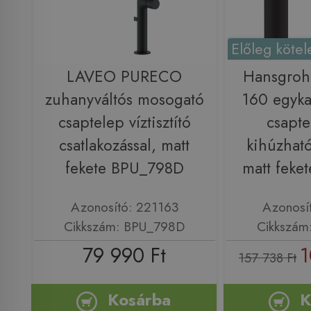
Előleg kötel
LAVEO PURECO
Hansgroh
zuhanyváltós mosogató
160 egyka
csaptelep víztisztító
csapte
csatlakozással, matt
kihúzható
fekete BPU_798D
matt feke
Azonosító: 221163
Azonosí
Cikkszám: BPU_798D
Cikkszám
79 990 Ft
1
157 738 Ft
Kosárba
K