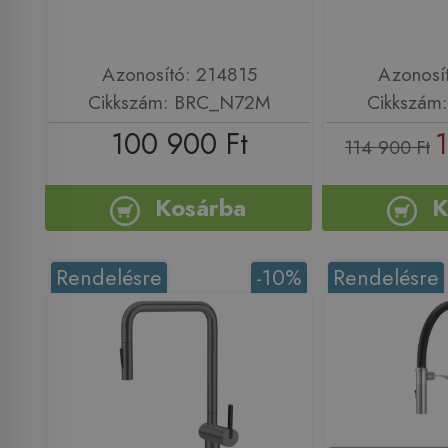
Azonosító: 214815
Azonosí
Cikkszám: BRC_N72M
Cikkszám
100 900 Ft
114 900 Ft
Kosárba
K
Rendelésre
-10%
Rendelésre