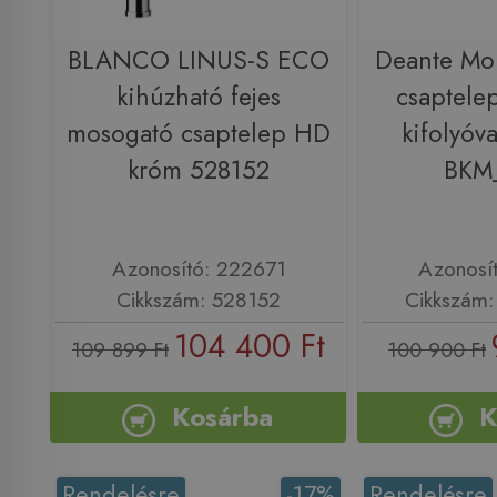
BLANCO LINUS-S ECO
Deante Mo
kihúzható fejes
csaptele
mosogató csaptelep HD
kifolyóva
króm 528152
BKM
Azonosító: 222671
Azonosí
Cikkszám: 528152
Cikkszám
104 400 Ft
109 899 Ft
100 900 Ft
Kosárba
K
Rendelésre
-17%
Rendelésre