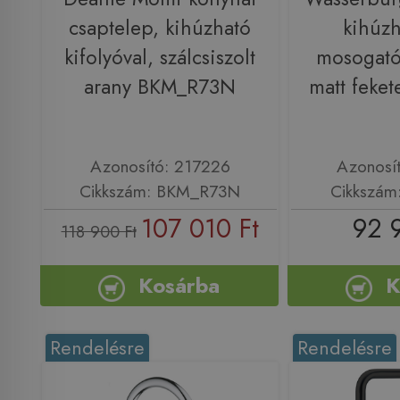
csaptelep, kihúzható
kihúzh
kifolyóval, szálcsiszolt
mosogató
arany BKM_R73N
matt feke
Azonosító: 217226
Azonosí
Cikkszám: BKM_R73N
Cikkszám
107 010 Ft
92 
118 900 Ft
Kosárba
K
Rendelésre
Rendelésre