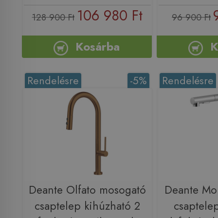
106 980 Ft
128 900 Ft
96 900 Ft
Kosárba
K
Rendelésre
-5%
Rendelésre
Deante Olfato mosogató
Deante Mo
csaptelep kihúzható 2
csaptele