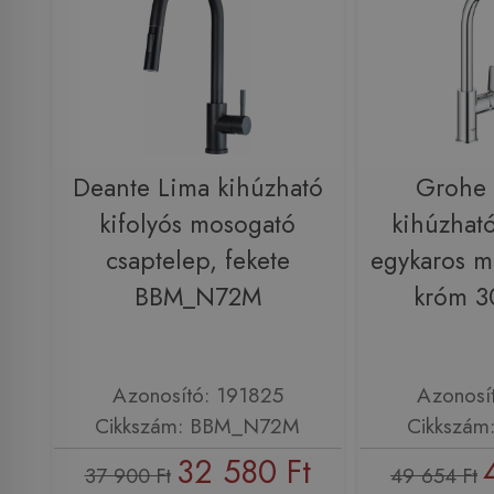
Deante Lima kihúzható
Grohe
kifolyós mosogató
kihúzható
csaptelep, fekete
egykaros m
BBM_N72M
króm 
Azonosító: 191825
Azonosí
Cikkszám: BBM_N72M
Cikkszám
32 580 Ft
37 900 Ft
49 654 Ft