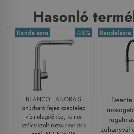
Hasonló termé
Rendelésre
-28%
Rendelésre
BLANCO LANORA-S
Deante
kihúzható fejes csaptelep
mosogató
vízmelegítőhöz, tömör
rugalmas
szálcsiszolt rozsdamentes
zuhanyváltó