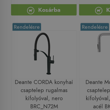
Kosárba
K
Rendelésre
Rendelésre
Deante CORDA konyhai
Deante M
csaptelep rugalmas
csaptelep
kifolyóval, nero
kifolyóval,
BRC_N72M
acél 