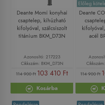
Előleg kötel
Deante Momi konyhai
Deante CO
csaptelep, kihúzható
csaptele
kifolyóval, szálcsiszolt
kifolyóval,
titánium BKM_D73N
acél 
Azonosító: 217223
Azonosí
Cikkszám: BKM_D73N
Cikkszám
103 410 Ft
1
114 900 Ft
114 900 Ft
Kosárba
K
Rendelésre
Rendelésre