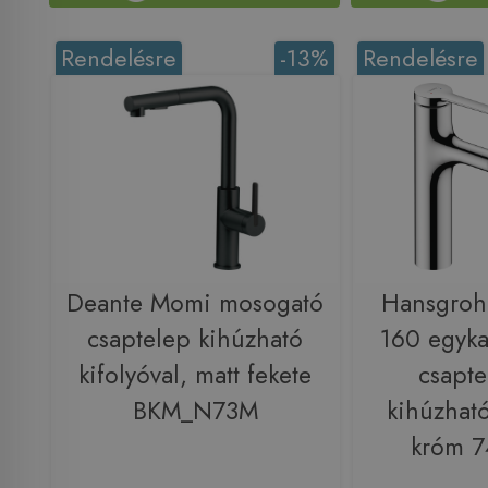
Rendelésre
-13%
Rendelésre
Deante Momi mosogató
Hansgroh
csaptelep kihúzható
160 egyka
kifolyóval, matt fekete
csapte
BKM_N73M
kihúzható
króm 