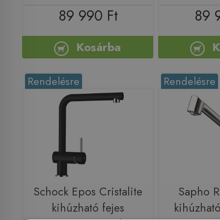
89 990 Ft
89 
Kosárba
K
Rendelésre
Rendelésre
Schock Epos Cristalite
Sapho 
kihúzható fejes
kihúzható