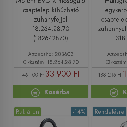
Mofém EVO X mosogató
Hansgr
csaptelep kihúzható
egykaro
zuhanyfejjel
csaptele
18.264.28.70
zuhannyal,
(182642870)
318
Azonosító: 203603
Azonosí
Cikkszám: 18.264.28.70
Cikkszám
33 900 Ft
1
46 100 Ft
188 215 Ft
Kosárba
K
Raktáron
-14%
Rendelésre