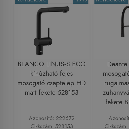
BLANCO LINUS-S ECO
Deante
kihúzható fejes
mosogató
mosogató csaptelep HD
rugalmas
matt fekete 528153
zuhanyvál
fekete
Azonosító: 222672
Azonosí
Cikkszám: 528153
Cikkszám