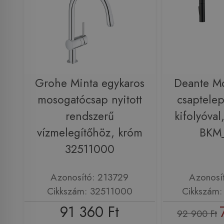
Grohe Minta egykaros
Deante M
mosogatócsap nyitott
csaptelep
rendszerű
kifolyóval
vízmelegítőhöz, króm
BKM
32511000
Azonosító: 213729
Azonosí
Cikkszám: 32511000
Cikkszám
91 360 Ft
92 900 Ft