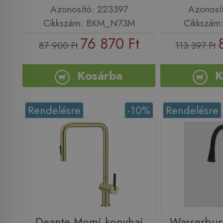
Azonosító: 223397
Azonosí
Cikkszám: BKM_N73M
Cikkszám
76 870 Ft
87 900 Ft
113 397 Ft
Kosárba
K
Rendelésre
-10%
Rendelésre
Deante Momi konyhai
Wasserbu