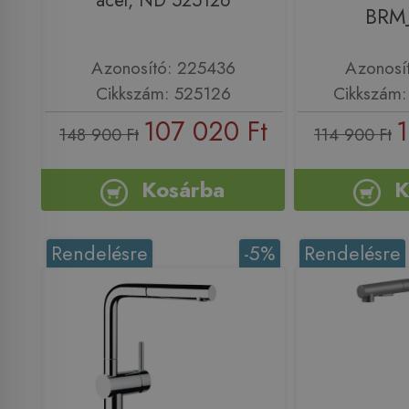
acél, ND 525126
BRM
Azonosító: 225436
Azonosí
Cikkszám: 525126
Cikkszám
107 020 Ft
1
148 900 Ft
114 900 Ft
Kosárba
K
Rendelésre
-5%
Rendelésre