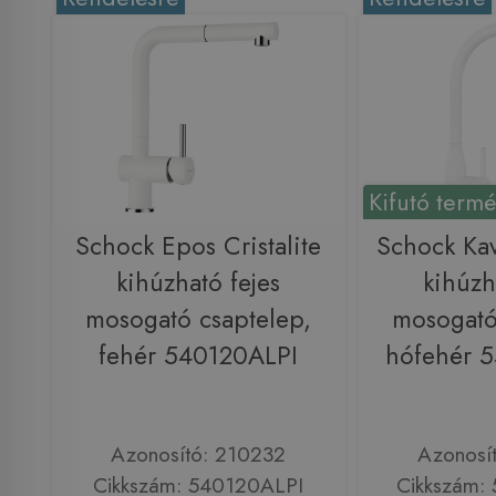
Kifutó term
Schock Epos Cristalite
Schock Kav
kihúzható fejes
kihúzh
mosogató csaptelep,
mosogató
fehér 540120ALPI
hófehér 
Azonosító: 210232
Azonosí
Cikkszám: 540120ALPI
Cikkszám: