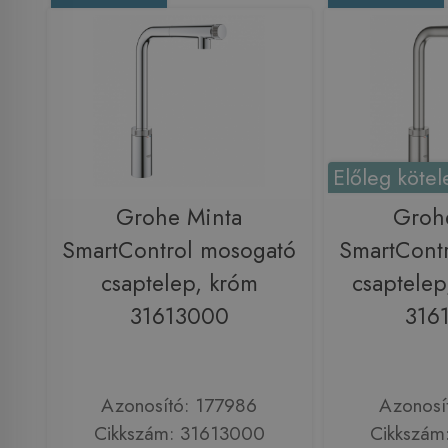
Előleg kötel
Grohe Minta
Groh
SmartControl mosogató
SmartCont
csaptelep, króm
csaptelep
31613000
316
Azonosító: 177986
Azonosí
Cikkszám: 31613000
Cikkszám