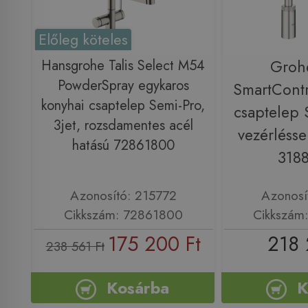
Előleg köteles
Hansgrohe Talis Select M54
Groh
PowderSpray egykaros
SmartCont
konyhai csaptelep Semi-Pro,
csaptelep 
3jet, rozsdamentes acél
vezérlésse
hatású 72861800
318
Azonosító: 215772
Azonosí
Cikkszám: 72861800
Cikkszám
175 200 Ft
218 
238 561 Ft
Kosárba
K