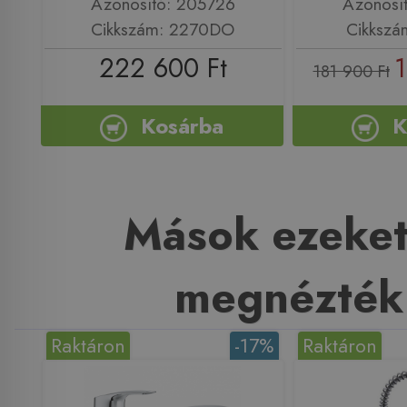
Azonosító: 205726
Azonosí
Cikkszám: 2270DO
Cikkszá
222 600 Ft
1
181 900 Ft
Kosárba
K
Mások ezeket
megnézték
Raktáron
-17%
Raktáron