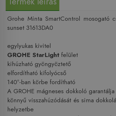
Termék leírás
Grohe Minta SmartControl mosogató c
sunset 31613DA0
egylyukas kivitel
GROHE StarLight
felület
kihúzható gyöngyöztető
elfordítható kifolyócső
140°-ban körbe fordítható
A GROHE mágneses dokkoló garantálja 
könnyű visszahúzódását és sima dokkolás
helyzetbe