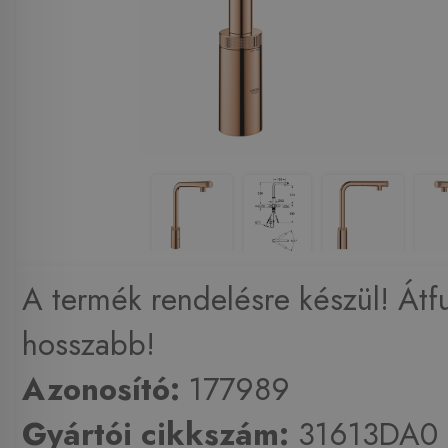
A termék rendelésre készül! Átfu
hosszabb!
Azonosító:
177989
Gyártói cikkszám:
31613DA0