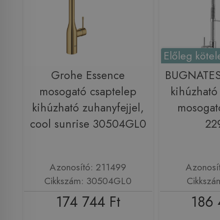
Előleg kötel
Grohe Essence
BUGNATESE
mosogató csaptelep
kihúzható
kihúzható zuhanyfejjel,
mosogat
cool sunrise 30504GL0
22
Azonosító: 211499
Azonosí
Cikkszám: 30504GL0
Cikkszá
174 744 Ft
186 