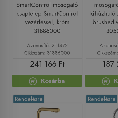
SmartControl mosogató
mosogató
csaptelep SmartControl
kihúzható 
vezérléssel, króm
brushed 
31886000
305
Azonosító: 211472
Azonosí
Cikkszám: 31886000
Cikkszám
241 166 Ft
187 
Kosárba
K
Rendelésre
Rendelésre