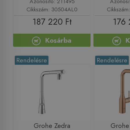
Azonosító: 211495
Azonosí
Cikkszám: 30504AL0
Cikkszám
187 220 Ft
176 
Kosárba
K
Rendelésre
Rendelésre
Grohe Zedra
Grohe