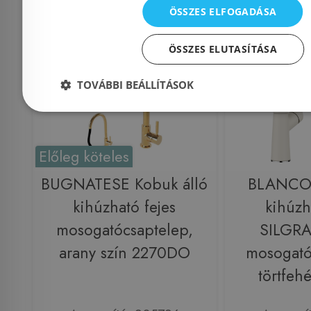
ÖSSZES ELFOGADÁSA
Rendelésre
Rendelésre
ÖSSZES ELUTASÍTÁSA
TOVÁBBI BEÁLLÍTÁSOK
Előleg köteles
BUGNATESE Kobuk álló
BLANCO
kihúzható fejes
kihúzh
mosogatócsaptelep,
SILGRA
arany szín 2270DO
mosogató
törtfeh