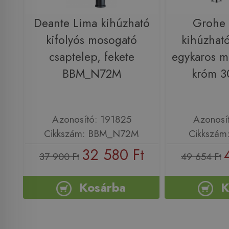
Deante Lima kihúzható
Grohe
kifolyós mosogató
kihúzható
csaptelep, fekete
egykaros m
BBM_N72M
króm 
Azonosító: 191825
Azonosí
Cikkszám: BBM_N72M
Cikkszám
32 580 Ft
37 900 Ft
49 654 Ft
Kosárba
K