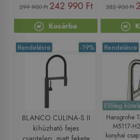
242 990 Ft
2
299 900 Ft
282 900 Ft
Kosárba
K
Rendelésre
-19%
Rendelésre
Előleg kötel
BLANCO CULINA-S II
Hansgrohe Ta
M5117-H2
kihúzható fejes
konyhai csap
csaptelep, matt fekete