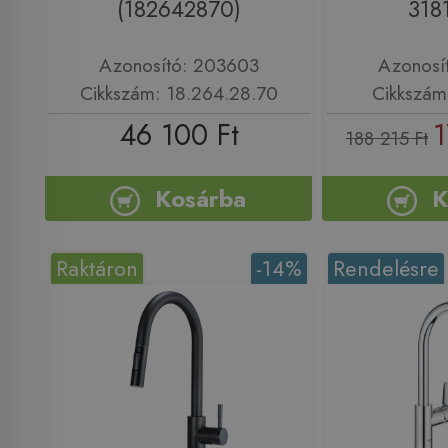
(182642870)
318
Azonosító: 203603
Azonosí
Cikkszám: 18.264.28.70
Cikkszám
46 100 Ft
1
188 215 Ft
Kosárba
K
Raktáron
-14%
Rendelésre