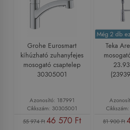
Még 2 db ez
Grohe Eurosmart
Teka Ar
kihúzható zuhanyfejes
mosogató
mosogató csaptelep
23.93
30305001
(2393
Azonosító: 187991
Azonosí
Cikkszám: 30305001
Cikkszám
46 570 Ft
55 974 Ft
81 900 Ft