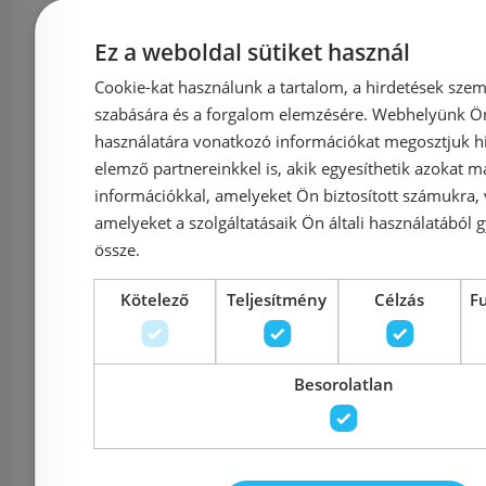
Ez a weboldal sütiket használ
Előleg köteles
Előleg kötel
Cookie-kat használunk a tartalom, a hirdetések szem
Grohe Zedra Egykaros
Hansgrohe 
szabására és a forgalom elemzésére. Webhelyünk Ön 
M7117-H2
mosogatócsaptelep
használatára vonatkozó információkat megosztjuk hi
konyhai csap
elemző partnereinkkel is, akik egyesíthetik azokat m
zuhanyfejjel, matt
kifolyóval,
információkkal, amelyeket Ön biztosított számukra,
szuperacél 32553DC2
amelyeket a szolgáltatásaik Ön általi használatából g
acél 
össze.
Kötelező
Teljesítmény
Célzás
F
Azonosító: 184542
Azonosí
Cikkszám: 32553DC2
Cikkszám
178 133 Ft
Besorolatlan
315 602 Ft
Kosárba
K