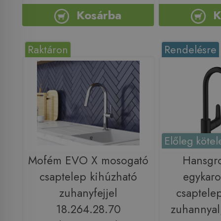
Kosárba
K
Raktáron
Rendelésre
Előleg kötel
Mofém EVO X mosogató
Hansgr
csaptelep kihúzható
egykaro
zuhanyfejjel
csaptele
18.264.28.70
zuhannyal,