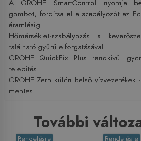
A GROHE SmartControl nyomja b
gombot, fordítsa el a szabályozót az Eco
áramlásig
Hőmérséklet-szabályozás a keverősze
található gyűrű elforgatásával
GROHE QuickFix Plus rendkívül gyor
telepítés
GROHE Zero külön belső vízvezetékek -
mentes
További változ
Rendelésre
Rendelésre