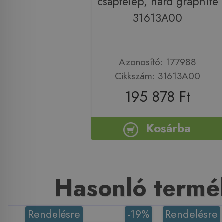
csaptelep, hard graphite
31613A00
Azonosító: 177988
Cikkszám: 31613A00
195 878 Ft
Kosárba
Hasonló termé
Rendelésre
-19%
Rendelésre