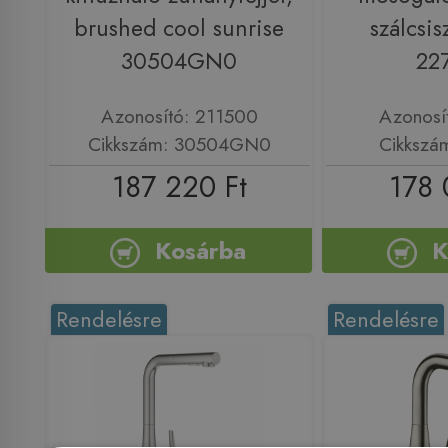
brushed cool sunrise
szálcsis
30504GN0
22
Azonosító: 211500
Azonosí
Cikkszám: 30504GN0
Cikkszá
187 220 Ft
178 
Kosárba
K
Rendelésre
Rendelésre