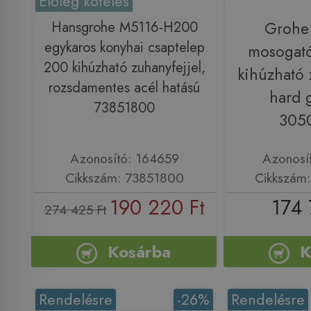
Előleg köteles
Hansgrohe M5116-H200
Grohe
egykaros konyhai csaptelep
mosogató
200 kihúzható zuhanyfejjel,
kihúzható 
rozsdamentes acél hatású
hard 
73851800
305
Azonosító: 164659
Azonosí
Cikkszám: 73851800
Cikkszám
190 220 Ft
174 
274 425 Ft
Kosárba
K
Rendelésre
-26%
Rendelésre