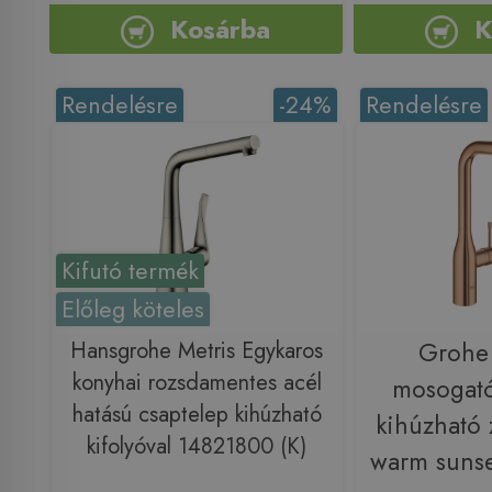
Kosárba
K
Rendelésre
-24%
Rendelésre
Kifutó termék
Előleg köteles
Hansgrohe Metris Egykaros
Grohe
konyhai rozsdamentes acél
mosogató
hatású csaptelep kihúzható
kihúzható 
kifolyóval 14821800 (K)
warm suns