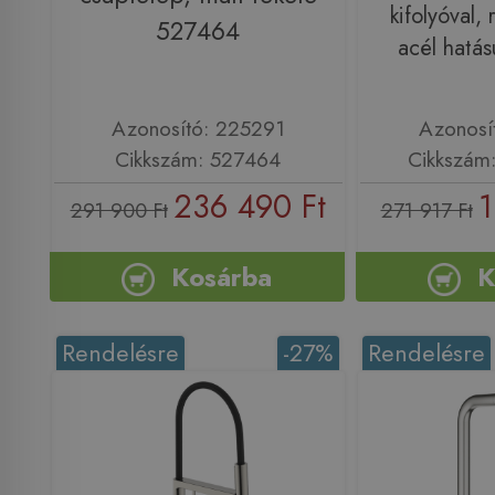
kifolyóval,
527464
acél hatá
Azonosító: 225291
Azonosí
Cikkszám: 527464
Cikkszám
236 490 Ft
1
291 900 Ft
271 917 Ft
Kosárba
K
Rendelésre
-27%
Rendelésre