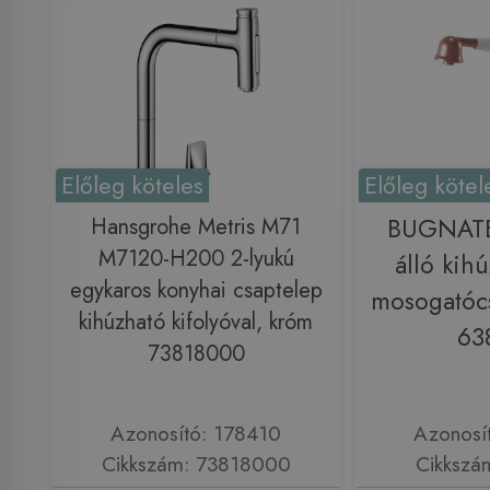
Előleg köteles
Előleg kötel
Hansgrohe Metris M71
BUGNATE
M7120-H200 2-lyukú
álló kihú
egykaros konyhai csaptelep
mosogatócs
kihúzható kifolyóval, króm
63
73818000
Azonosító: 178410
Azonosí
Cikkszám: 73818000
Cikkszá