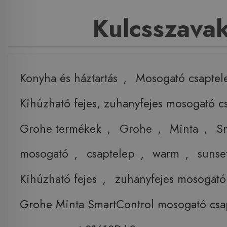
Kulcsszava
Konyha és háztartás
,
Mosogató csaptel
Kihúzható fejes, zuhanyfejes mosogató c
Grohe termékek
,
Grohe
,
Minta
,
S
mosogató
,
csaptelep
,
warm
,
sunse
Kihúzható fejes
,
zuhanyfejes mosogató
Grohe Minta SmartControl mosogató csa