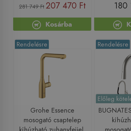
207 470 Ft
180 
281 749 Ft
Kosárba
K
Rendelésre
Rendelésre
Előleg kötel
Grohe Essence
BUGNATESE
mosogató csaptelep
kihúzh
kihúzható zuhanyfejjel,
mosogató