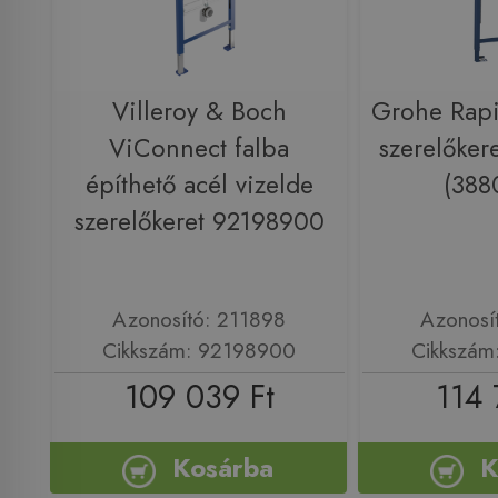
Villeroy & Boch
Grohe Rapi
ViConnect falba
szerelőker
építhető acél vizelde
(388
szerelőkeret 92198900
Azonosító: 211898
Azonosí
Cikkszám: 92198900
Cikkszám
109 039 Ft
114 
Kosárba
K