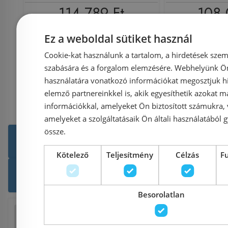
114 789 Ft
108 
Ez a weboldal sütiket használ
Kosárba
K
Cookie-kat használunk a tartalom, a hirdetések szem
szabására és a forgalom elemzésére. Webhelyünk Ön 
használatára vonatkozó információkat megosztjuk hi
elemző partnereinkkel is, akik egyesíthetik azokat m
információkkal, amelyeket Ön biztosított számukra,
amelyeket a szolgáltatásaik Ön általi használatából g
össze.
Még több Vizelde szerelőkeret, b
Kötelező
Teljesítmény
Célzás
F
Grohe termékek
Term
Besorolatlan
Facebook
Twitter
Pinterest
Reddi