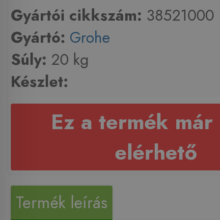
Gyártói cikkszám:
38521000
Gyártó:
Grohe
Súly:
20 kg
Készlet:
Ez a termék már
elérhető
Termék leírás