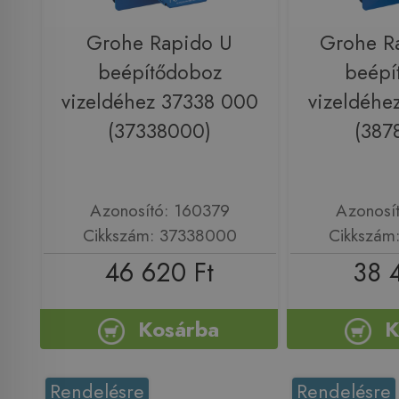
Grohe Rapido U
Grohe R
beépítődoboz
beépí
vizeldéhez 37338 000
vizeldéhe
(37338000)
(387
Azonosító: 160379
Azonosí
Cikkszám: 37338000
Cikkszám
46 620 Ft
38 
Kosárba
K
Rendelésre
Rendelésre