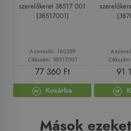
szerelőkeret 38517 001
szerelőker
(38517001)
(387
Azonosító: 160359
Azonosí
Cikkszám: 38517001
Cikkszám
77 360 Ft
91 
Kosárba
K
Mások ezeket