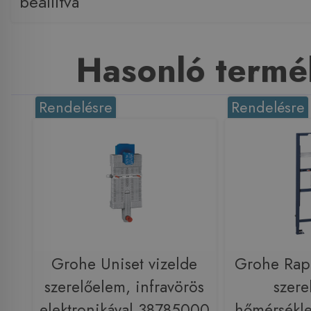
beállítva
Hasonló termé
Rendelésre
Rendelésre
Grohe Uniset vizelde
Grohe Rapi
szerelőelem, infravörös
szere
elektronikával 38785000
hőmérsékle