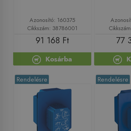
Azonosító: 160375
Azonosí
Cikkszám: 38786001
Cikkszám
91 168 Ft
77 
Kosárba
K
Rendelésre
Rendelésre