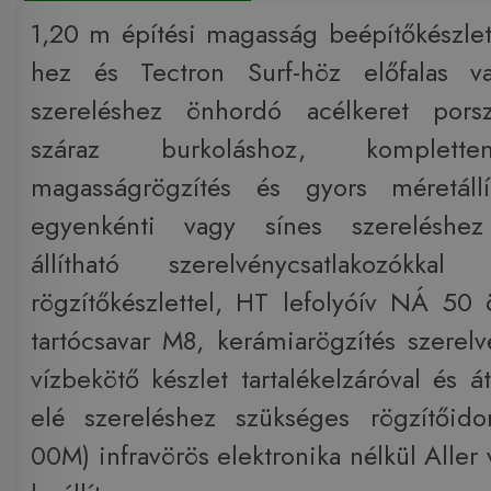
1,20 m építési magasság beépítőkészlet
hez és Tectron Surf-höz előfalas va
szereléshez önhordó acélkeret porsz
száraz burkoláshoz, komplette
magasságrögzítés és gyors méretállí
egyenkénti vagy sínes szereléshe
állítható szerelvénycsatlakozókkal 
rögzítőkészlettel, HT lefolyóív NÁ 50 ö
tartócsavar M8, kerámiarögzítés szere
vízbekötő készlet tartalékelzáróval és át
elé szereléshez szükséges rögzítői
00M) infravörös elektronika nélkül Aller