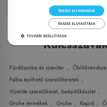
Tumblr
E
ÖSSZES ELFOGADÁSA
ÖSSZES ELUTASÍTÁSA
TOVÁBBI BEÁLLÍTÁSOK
Kulcsszava
Fürdőszoba és szaniter
,
Öblítőrendsze
Falba építhető szerelőkeretek
,
Vizelde szerelőkeret, beépítőkészlet
,
Grohe termékek
,
Grohe
,
Rapid
,
Ö