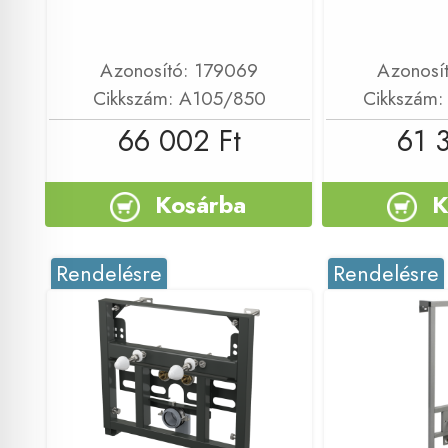
Azonosító: 179069
Azonosí
Cikkszám: A105/850
Cikkszám
66 002 Ft
61 
Kosárba
K
Rendelésre
Rendelésre