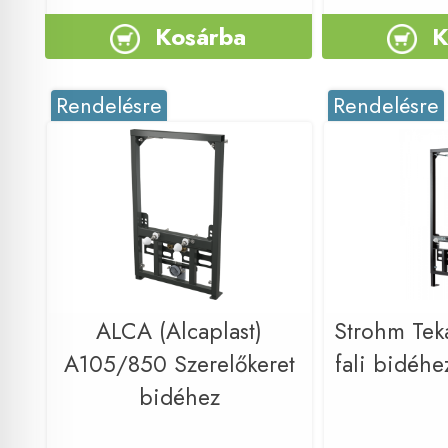
Kosárba
K
Rendelésre
Rendelésre
ALCA (Alcaplast)
Strohm Teka
A105/850 Szerelőkeret
fali bidéh
bidéhez