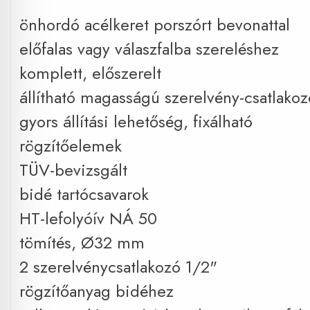
önhordó acélkeret porszórt bevonattal
előfalas vagy válaszfalba szereléshez
komplett, előszerelt
állítható magasságú szerelvény-csatlakoz
gyors állítási lehetőség, fixálható
rögzítőelemek
TÜV-bevizsgált
bidé tartócsavarok
HT-lefolyóív NÁ 50
tömítés, Ø32 mm
2 szerelvénycsatlakozó 1/2"
rögzítőanyag bidéhez