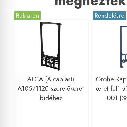
megnézték
Raktáron
Rendelésre
ALCA (Alcaplast)
Grohe Rapi
A105/1120 szerelőkeret
keret fali 
bidéhez
001 (3