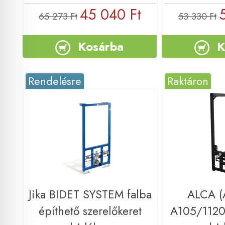
45 040 Ft
65 273 Ft
53 330 Ft
Kosárba
K
Rendelésre
Raktáron
Jika BIDET SYSTEM falba
ALCA (A
építhető szerelőkeret
A105/1120 