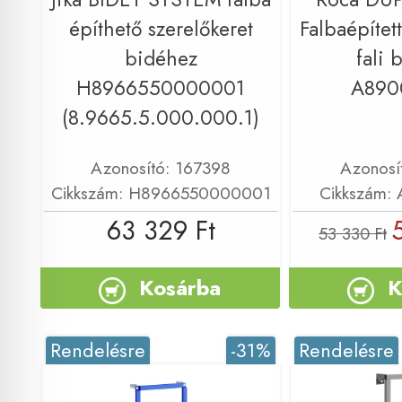
építhető szerelőkeret
Falbaépített
bidéhez
fali 
H8966550000001
A890
(8.9665.5.000.000.1)
Azonosító: 167398
Azonosí
Cikkszám: H8966550000001
Cikkszám:
63 329 Ft
53 330 Ft
Kosárba
K
Rendelésre
-31%
Rendelésre