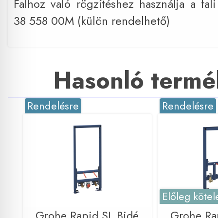
Falhoz való rögzítéshez használja a fali
38 558 00M (külön rendelhető)
Hasonló termé
Rendelésre
Rendelésre
Előleg kötel
Grohe Rapid SL Bidé
Grohe Ra