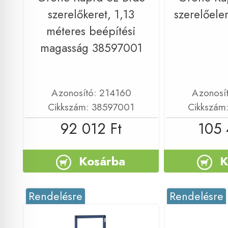
szerelőkeret, 1,13
szerelőel
méteres beépítési
magasság 38597001
Azonosító: 214160
Azonosí
Cikkszám: 38597001
Cikkszám
92 012 Ft
105 
Kosárba
K
Rendelésre
Rendelésre