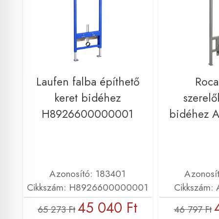
Laufen falba építhető
Roca
keret bidéhez
szerelők
H8926600000001
bidéhez 
Azonosító: 183401
Azonosí
Cikkszám: H8926600000001
Cikkszám:
45 040 Ft
65 273 Ft
46 797 Ft