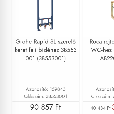
Grohe Rapid SL szerelő
Roca rejte
keret fali bidéhez 38553
WC-hez 
001 (38553001)
A822
Azonosító: 159843
Azonosí
Cikkszám: 38553001
Cikkszám:
90 857 Ft
40 434 Ft