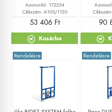
Azonosító: 172254
Azonosí
Cikkszám: A105/1120
Cikkszám
53 406 Ft
90 
Kosárba
K
Rendelésre
Rendelésre
Jika BIDET SYSTEM falba
Roca DUP