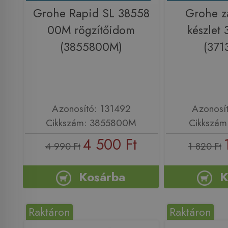
Grohe Rapid SL 38558
Grohe za
00M rögzítőidom
készlet
(3855800M)
(371
Azonosító: 131492
Azonosí
Cikkszám: 3855800M
Cikkszám
4 500 Ft
4 990 Ft
1 820 Ft
Kosárba
K
Raktáron
Raktáron