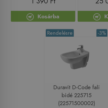
1 390 Ft
25 
Kosárba
K
Rendelésre
-3%
Duravit D-Code fali
bidé 225715
(22571500002)