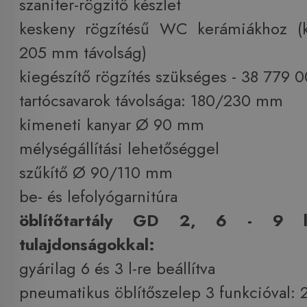
szaniter-rögzítő készlet
keskeny rögzítésű WC kerámiákhoz (
205 mm távolság)
kiegészítő rögzítés szükséges - 38 779 
tartócsavarok távolsága: 180/230 mm
kimeneti kanyar Ø 90 mm
mélységállítási lehetőséggel
szűkítő Ø 90/110 mm
be- és lefolyógarnitúra
öblítőtartály GD 2, 6 - 9 l
tulajdonságokkal:
gyárilag 6 és 3 l-re beállítva
pneumatikus öblítőszelep 3 funkcióval: