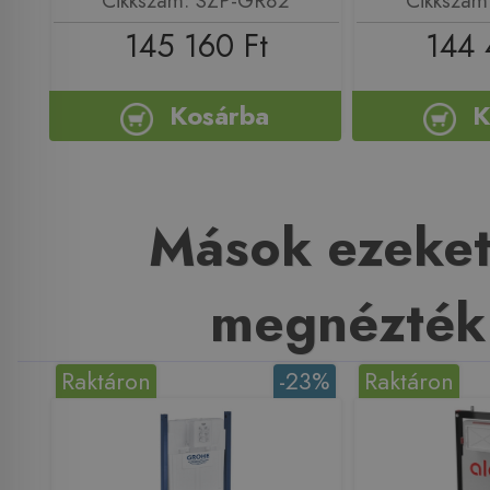
Cikkszám: SZP-GR82
Cikkszám
145 160 Ft
144 
Kosárba
K
Mások ezeket
megnézték
Raktáron
-23%
Raktáron