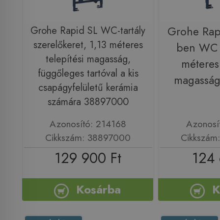
Grohe Rapid SL WC-tartály
Grohe Rapi
szerelőkeret, 1,13 méteres
ben WC s
telepítési magasság,
méteres 
függőleges tartóval a kis
magassá
csapágyfelületű kerámia
számára 38897000
Azonosító: 214168
Azonosí
Cikkszám: 38897000
Cikkszám
129 900 Ft
124 
Kosárba
K