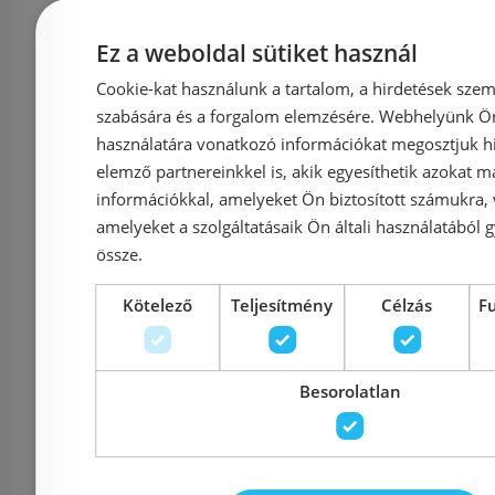
Ez a weboldal sütiket használ
Cookie-kat használunk a tartalom, a hirdetések szem
szabására és a forgalom elemzésére. Webhelyünk Ön 
Invena Paros perem nélküli
Grohe Rapid
használatára vonatkozó információkat megosztjuk hi
wc csésze Alca falsík alatti
szerelőkeret 
elemző partnereinkkel is, akik egyesíthetik azokat m
tartállyal, nyomólappal és
1,13 méter
információkkal, amelyeket Ön biztosított számukra,
lassú záródású ülőkével WC
magasság
amelyeket a szolgáltatásaik Ön általi használatából g
össze.
SZETT-PAROS
beépítésé
Kötelező
Teljesítmény
Célzás
F
Azonosító: 218265
Azonosí
Cikkszám: WC SZETT-PAROS
Cikkszám
Besorolatlan
131 594 Ft
114 
Kosárba
K