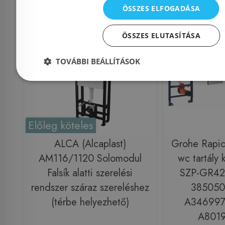
ÖSSZES ELFOGADÁSA
Rendelésre
Rendelésre
ÖSSZES ELUTASÍTÁSA
TOVÁBBI BEÁLLÍTÁSOK
Előleg köteles
ALCA (Alcaplast)
Grohe Rapid S
AM116/1120 Solomodul
wc tartály 
Falsík alatti szerelési
SZP-GR42
rendszer száraz szereléshez
385050
(térbe helyezhető)
A346997
A801