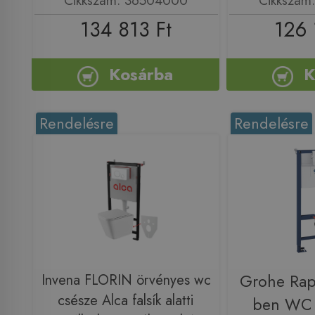
Cikkszám: 36504000
Cikkszám
134 813 Ft
126 
Kosárba
K
Rendelésre
Rendelésre
Invena FLORIN örvényes wc
Grohe Rapi
csésze Alca falsík alatti
ben WC s