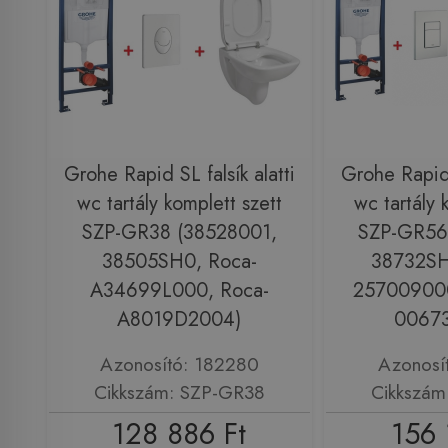
Grohe Rapid SL falsík alatti
Grohe Rapid S
wc tartály komplett szett
wc tartály 
SZP-GR38 (38528001,
SZP-GR56
38505SH0, Roca-
38732SH0
A34699L000, Roca-
257009000
A8019D2004)
0067
Azonosító: 182280
Azonosí
Cikkszám: SZP-GR38
Cikkszám
128 886 Ft
156 