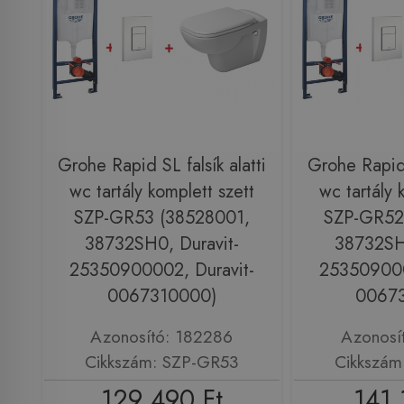
Grohe Rapid SL falsík alatti
Grohe Rapid S
wc tartály komplett szett
wc tartály 
SZP-GR53 (38528001,
SZP-GR52
38732SH0, Duravit-
38732SH0
25350900002, Duravit-
253509000
0067310000)
0067
Azonosító: 182286
Azonosí
Cikkszám: SZP-GR53
Cikkszám
129 490 Ft
141 