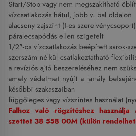
Start/Stop vagy nem megszakítható öblít
vízcsatlakozás hátul, jobb v. bal oldalon
alacsony zajszint (I-es szerelvénycsoport)
páralecsapódás ellen szigetelt
1/2"-os vízcsatlakozás beépített sarok-sz
szerszám nélkül csatlakoztatható flexibil
a revíziós ajtó beszereléséhez nem szü
amely védelmet nyújt a tartály belsején
későbbi szakaszaiban
függőleges vagy vízszintes használat (n
Falhoz való rögzítéshez használja 
szettet 38 558 00M (külön rendelhet