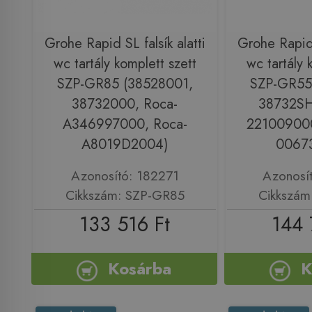
Grohe Rapid SL falsík alatti
Grohe Rapid S
wc tartály komplett szett
wc tartály 
SZP-GR85 (38528001,
SZP-GR55
38732000, Roca-
38732SH0
A346997000, Roca-
221009000
A8019D2004)
0067
Azonosító: 182271
Azonosí
Cikkszám: SZP-GR85
Cikkszám
133 516 Ft
144 
Kosárba
K