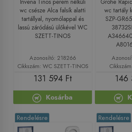
Invena Tinos perem nélküli
Grohe Rapid S
wc csésze Alca falsík alatti
wc tartály 
tartállyal, nyomólappal és
SZP-GR65
lassú záródású ülőkével WC
38732S
SZETT-TINOS
A346640
A801
Azonosító: 218266
Azonosí
Cikkszám: WC SZETT-TINOS
Cikkszám
131 594 Ft
146 
Kosárba
K
Rendelésre
Rendelésre