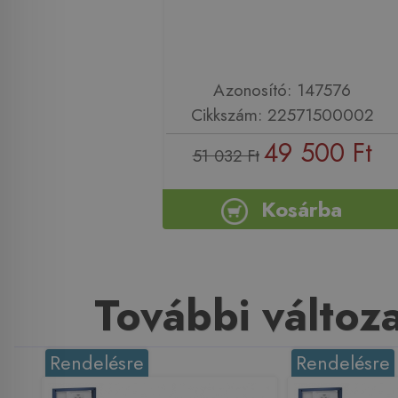
Azonosító: 147576
Cikkszám: 22571500002
49 500 Ft
51 032 Ft
Kosárba
További változ
Rendelésre
Rendelésre