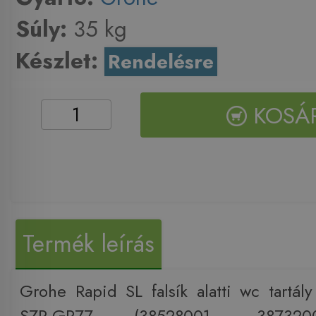
Súly:
35 kg
Készlet:
Rendelésre
KOSÁ
Termék leírás
Grohe Rapid SL falsík alatti wc tartály
SZP-GR77 (38528001, 387320