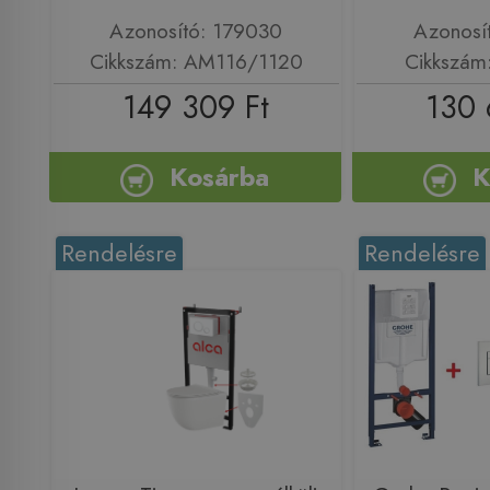
Azonosító: 179030
Azonosí
Cikkszám: AM116/1120
Cikkszám
149 309 Ft
130 
Kosárba
K
Rendelésre
Rendelésre