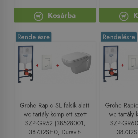
Kosárba
K
Rendelésre
Rendelésre
Grohe Rapid SL falsík alatti
Grohe Rapid S
wc tartály komplett szett
wc tartály 
SZP-GR52 (38528001,
SZP-GR60
38732SH0, Duravit-
38732S