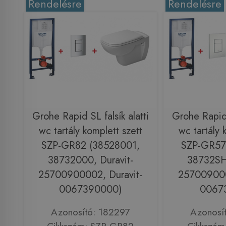
Rendelésre
Rendelésre
Grohe Rapid SL falsík alatti
Grohe Rapid S
wc tartály komplett szett
wc tartály 
SZP-GR82 (38528001,
SZP-GR57
38732000, Duravit-
38732SH0
25700900002, Duravit-
257009000
0067390000)
0067
Azonosító: 182297
Azonosí