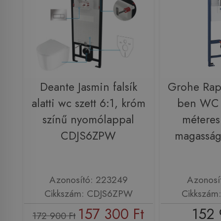
Deante Jasmin falsík
Grohe Rapi
alatti wc szett 6:1, króm
ben WC s
színű nyomólappal
méteres 
CDJS6ZPW
magassá
Azonosító: 223249
Azonosí
Cikkszám: CDJS6ZPW
Cikkszám
157 300 Ft
152 
172 900 Ft