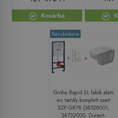
Kosárba
K
Rendelésre
Grohe Rapid SL falsík alatti
wc tartály komplett szett
SZP-GR78 (38528001,
38732000, Duravit-