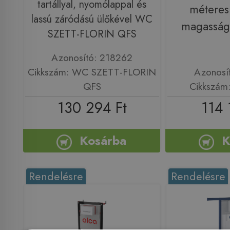
tartállyal, nyomólappal és
méteres 
lassú záródású ülőkével WC
magassá
SZETT-FLORIN QFS
Azonosító: 218262
Cikkszám: WC SZETT-FLORIN
Azonosí
QFS
Cikkszám
130 294 Ft
114 
Kosárba
K
Rendelésre
Rendelésre