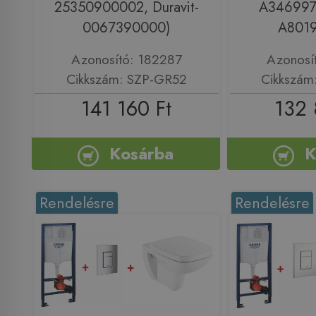
25350900002, Duravit-
A346997
0067390000)
A801
Azonosító: 182287
Azonosí
Cikkszám: SZP-GR52
Cikkszám
141 160 Ft
132 
Kosárba
K
Rendelésre
Rendelésre