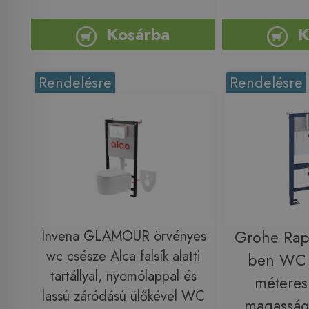
Kosárba
K
Rendelésre
Rendelésre
Invena GLAMOUR örvényes
Grohe Rapi
wc csésze Alca falsík alatti
ben WC s
tartállyal, nyomólappal és
méteres 
lassú záródású ülőkével WC
magassá