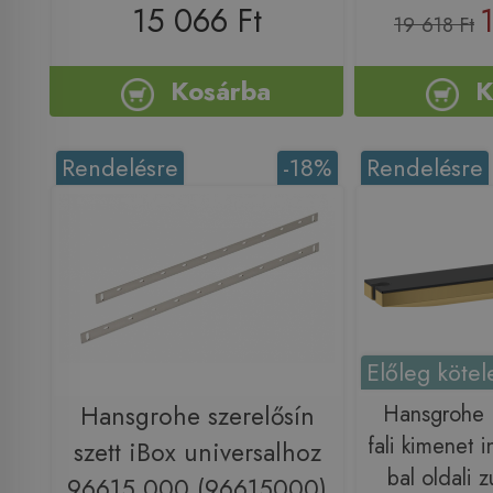
15 066 Ft
19 618 Ft
Kosárba
K
Rendelésre
-18%
Rendelésre
Előleg kötel
Hansgrohe szerelősín
Hansgrohe R
fali kimenet i
szett iBox universalhoz
bal oldali z
96615 000 (96615000)