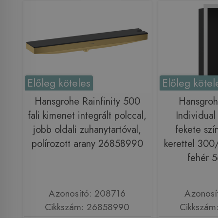
Előleg köteles
Előleg kötel
Hansgrohe Rainfinity 500
Hansgrohe
fali kimenet integrált polccal,
Individual
jobb oldali zuhanytartóval,
fekete szí
polírozott arany 26858990
kerettel 300
fehér 
Azonosító: 208716
Azonosí
Cikkszám: 26858990
Cikkszám