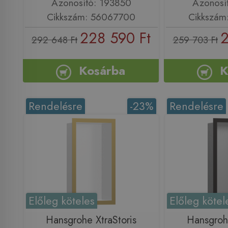
Azonosító: 193850
Azonosí
Cikkszám: 56067700
Cikkszám
228 590 Ft
2
292 648 Ft
259 703 Ft
Kosárba
K
Rendelésre
-23%
Rendelésre
Előleg köteles
Előleg kötel
Hansgrohe XtraStoris
Hansgrohe