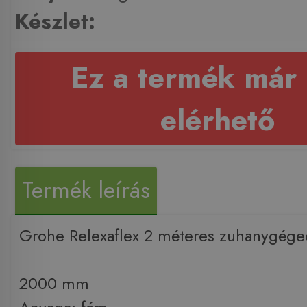
Készlet:
Ez a termék már
elérhető
Termék leírás
Grohe Relexaflex 2 méteres zuhanygég
2000 mm