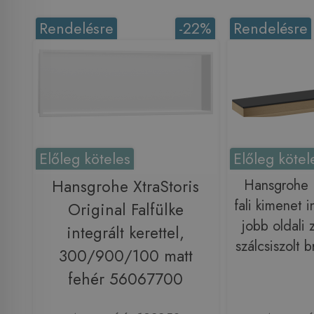
Rendelésre
-22%
Rendelésre
Előleg köteles
Előleg kötel
Hansgrohe XtraStoris
Hansgrohe R
fali kimenet i
Original Falfülke
jobb oldali 
integrált kerettel,
szálcsiszolt
300/900/100 matt
fehér 56067700