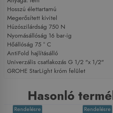
Anyaga: fém
Hosszú élettartamú
Megerősített kivitel
Húzószilárdság 750 N
Nyomásállóság 16 bar-ig
Hőállóság 75 ° C
AntiFold hajlításálló
Univerzális csatlakozás G 1/2 "x 1/2"
GROHE StarLight króm felület
Hasonló termé
Rendelésre
Rendelésre