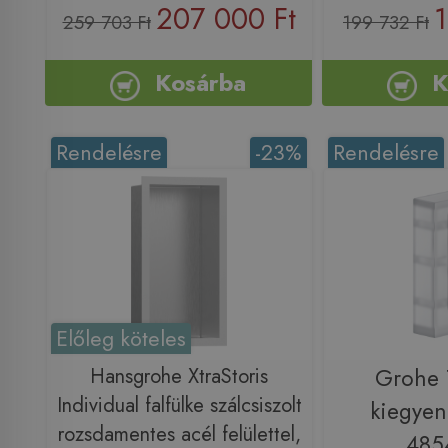
207 000 Ft
1
259 703 Ft
199 732 Ft
Kosárba
K
Rendelésre
-23%
Rendelésre
Előleg köteles
Hansgrohe XtraStoris
Grohe 
Individual falfülke szálcsiszolt
kiegyen
rozsdamentes acél felülettel,
485