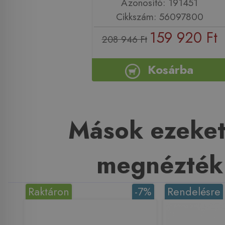
Azonosító: 191451
Cikkszám: 56097800
159 920 Ft
208 946 Ft
Kosárba
Mások ezeket
megnézték
Raktáron
-7%
Rendelésre