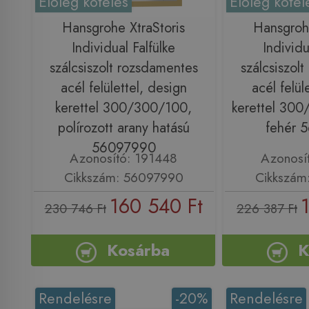
Előleg köteles
Előleg kötel
Hansgrohe XtraStoris
Hansgrohe
Individual Falfülke
Individu
szálcsiszolt rozsdamentes
szálcsiszol
acél felülettel, design
acél felül
kerettel 300/300/100,
kerettel 300
polírozott arany hatású
fehér 
56097990
Azonosító: 191448
Azonosí
Cikkszám: 56097990
Cikkszám
160 540 Ft
230 746 Ft
226 387 Ft
Kosárba
K
Rendelésre
-20%
Rendelésre