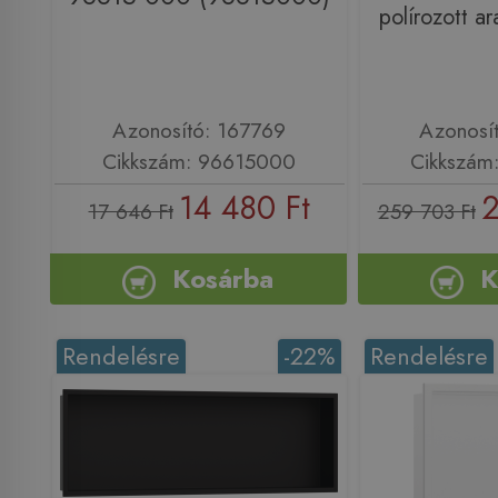
polírozott 
Azonosító: 167769
Azonosí
Cikkszám: 96615000
Cikkszám
14 480 Ft
2
17 646 Ft
259 703 Ft
Kosárba
K
Rendelésre
-22%
Rendelésre