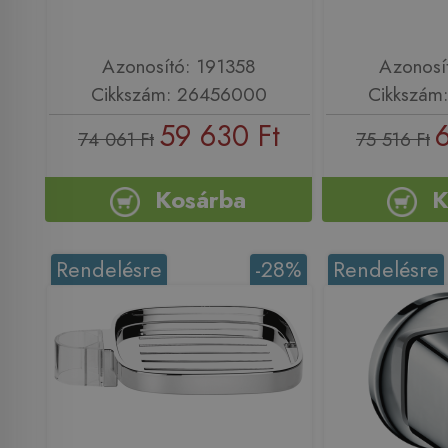
Azonosító: 191358
Azonosí
Cikkszám: 26456000
Cikkszám
59 630 Ft
74 061 Ft
75 516 Ft
Kosárba
K
Rendelésre
-28%
Rendelésre