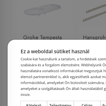
Grohe Tempesta
Hansgrohe
GROHE EasyReachTM
szett iBox
Ez a weboldal sütiket használ
polc 27596000
96615 000
Cookie-kat használunk a tartalom, a hirdetések szem
szabására és a forgalom elemzésére. Webhelyünk Ön 
használatára vonatkozó információkat megosztjuk hi
elemző partnereinkkel is, akik egyesíthetik azokat m
Azonosító: 131648
Azonosí
információkkal, amelyeket Ön biztosított számukra,
Cikkszám: 27596000
Cikkszám
amelyeket a szolgáltatásaik Ön általi használatából g
össze.
2 120 Ft
2 280 Ft
17 646 Ft
Kötelező
Teljesítmény
Célzás
F