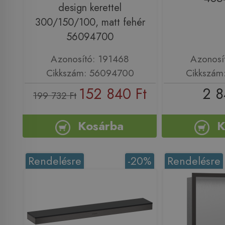
design kerettel
300/150/100, matt fehér
56094700
Azonosító: 191468
Azonosí
Cikkszám: 56094700
Cikkszám
152 840 Ft
2 8
199 732 Ft
Kosárba
K
Rendelésre
-20%
Rendelésre