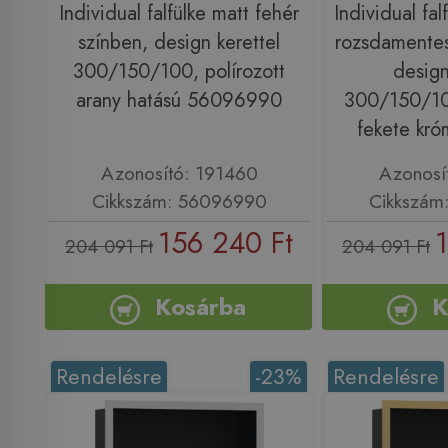
Individual falfülke matt fehér
Individual fal
színben, design kerettel
rozsdamentes 
300/150/100, polírozott
design
arany hatású 56096990
300/150/100
fekete kr
Azonosító: 191460
Azonosí
Cikkszám: 56096990
Cikkszám
156 240 Ft
204 091 Ft
204 091 Ft
Kosárba
K
Rendelésre
-23%
Rendelésre