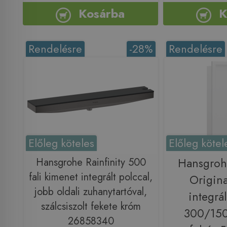
Kosárba
K
Rendelésre
-28%
Rendelésre
Előleg köteles
Előleg kötel
Hansgrohe Rainfinity 500
Hansgrohe
fali kimenet integrált polccal,
Origina
jobb oldali zuhanytartóval,
integrál
szálcsiszolt fekete króm
300/150
26858340