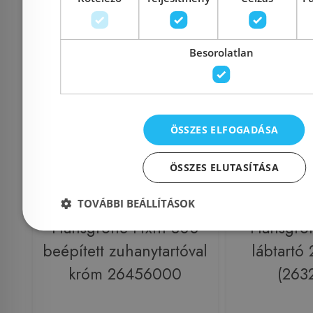
Kosárba
K
Besorolatlan
Rendelésre
-19%
Rendelésre
ÖSSZES ELFOGADÁSA
ÖSSZES ELUTASÍTÁSA
Előleg kötel
TOVÁBBI BEÁLLÍTÁSOK
Hansgrohe Fixfit 300
Hansgro
beépített zuhanytartóval
lábtartó
króm 26456000
(263