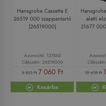
Hansgrohe Cassetta E
Hansgrohe 
26519 000 szappantartó
alatti el
(26519000)
31677 000
Azonosító: 137565
Azonosí
Cikkszám: 26519000
Cikkszám
7 060 Ft
9 831 Ft
19 618 Ft
Kosárba
K