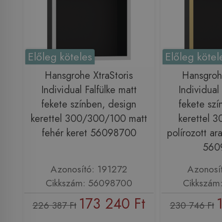
Előleg köteles
Előleg kötel
Hansgrohe XtraStoris
Hansgrohe
Individual Falfülke matt
Individual 
fekete színben, design
fekete szí
kerettel 300/300/100 matt
kerettel 
fehér keret 56098700
polírozott ar
560
Azonosító: 191272
Azonosí
Cikkszám: 56098700
Cikkszám
173 240 Ft
226 387 Ft
230 746 Ft