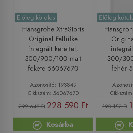
Előleg köteles
Előleg kötel
Hansgrohe XtraStoris
Hansgrohe
Original Falfülke
Origina
integrált kerettel,
integrál
300/900/100 matt
300/300
fekete 56067670
fehér 
Azonosító: 193849
Azonosí
Cikkszám: 56067670
Cikkszám
228 590 Ft
1
292 648 Ft
190 152 Ft
Kosárba
K