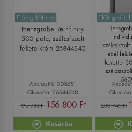
Előleg köteles
Előleg kötel
Hansgrohe Rainfinity
Hansgrohe
Individu
500 polc, szálcsiszolt
szálcsiszol
fekete króm 26844340
acél felül
kerettel 
szálcsiszol
560
Azonosító: 208651
Azonosí
Cikkszám: 26844340
Cikkszám
156 800 Ft
196 733 Ft
230 746 Ft
Kosárba
K