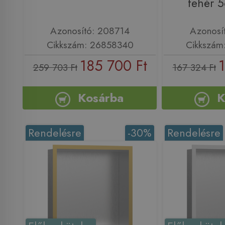
fehér 
Azonosító: 208714
Azonosí
Cikkszám: 26858340
Cikkszám
185 700 Ft
1
259 703 Ft
167 324 Ft
Kosárba
K
Rendelésre
-30%
Rendelésre