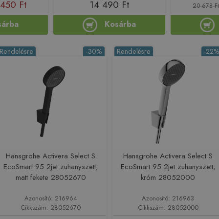
450 Ft
14 490 Ft
20 678 F
sárba
Kosárba
Rendelésre
-30%
Rendelésre
-22
Hansgrohe Activera Select S
Hansgrohe Activera Select S
EcoSmart 95 2jet zuhanyszett,
EcoSmart 95 2jet zuhanyszett,
matt fekete 28052670
króm 28052000
Azonosító: 216964
Azonosító: 216963
Cikkszám: 28052670
Cikkszám: 28052000