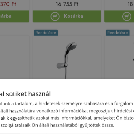
 370 Ft
16 755 Ft
18
sárba
Kosárba
Rendelésre
Rendelésre
l sütiket használ
anyszett
Bugnatese zuhanyszett, króm
Invena PATR
043711
19713CR
funkciós, m
lunk a tartalom, a hirdetések személyre szabására és a forgalom
tali használatára vonatkozó információkat megosztjuk hirdetési
, akik egyesíthetik azokat más információkkal, amelyeket Ön bizto
171067
Azonosító: 170006
Azono
szolgáltatásaik Ön általi használatából gyűjtöttek össze.
1R00043711
Cikkszám: 19713CR
Cikkszá