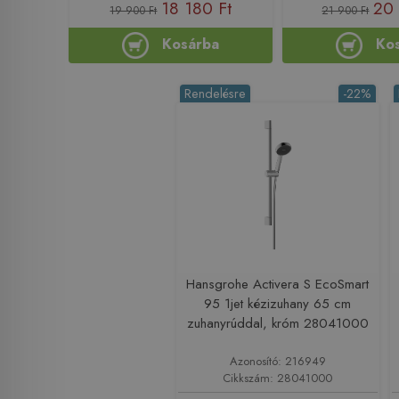
18 180 Ft
20 
19 900 Ft
21 900 Ft
Kosárba
Ko
Rendelésre
-22%
Hansgrohe Activera S EcoSmart
95 1jet kézizuhany 65 cm
zuhanyrúddal, króm 28041000
Azonosító: 216949
Cikkszám: 28041000