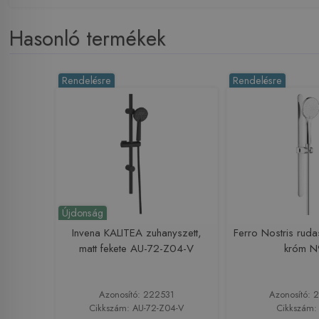
Hasonló termékek
Rendelésre
Rendelésre
Újdonság
Invena KALITEA zuhanyszett,
Ferro Nostris ruda
matt fekete AU-72-Z04-V
króm 
Azonosító: 222531
Azonosító: 
Cikkszám: AU-72-Z04-V
Cikkszám