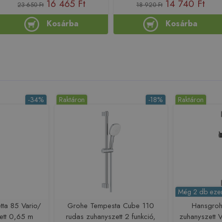
16 465 Ft
14 740 Ft
23 650 Ft
18 920 Ft
Kosárba
Kosárba
-34%
Raktáron
-18%
Raktáron
Még 2 db ezen
ta 85 Vario/
Grohe Tempesta Cube 110
Hansgroh
ett 0,65 m
rudas zuhanyszett 2 funkció,
zuhanyszett 