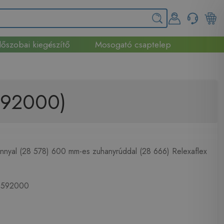
őszobai kiegészítő
Mosogató csaptelep
592000)
annyal (28 578) 600 mm-es zuhanyrúddal (28 666) Relexaflex
592000