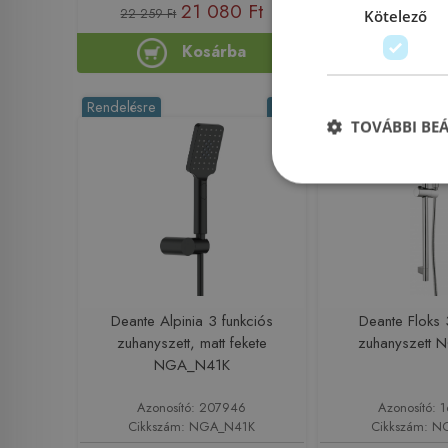
21 080 Ft
19 942
22 259 Ft
Kötelező
Kosárba
Ko
Rendelésre
-9%
Rendelésre
TOVÁBBI BE
Deante Alpinia 3 funkciós
Deante Floks 
zuhanyszett, matt fekete
zuhanyszett 
NGA_N41K
Azonosító: 207946
Azonosító: 
Cikkszám: NGA_N41K
Cikkszám: N