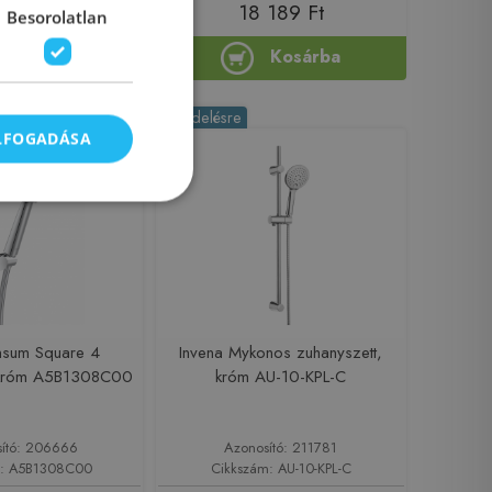
 595 Ft
18 189 Ft
Besorolatlan
Kosárba
Kosárba
-5%
Rendelésre
ELFOGADÁSA
nsum Square 4
Invena Mykonos zuhanyszett,
, króm A5B1308C00
króm AU-10-KPL-C
ító: 206666
Azonosító: 211781
m: A5B1308C00
Cikkszám: AU-10-KPL-C