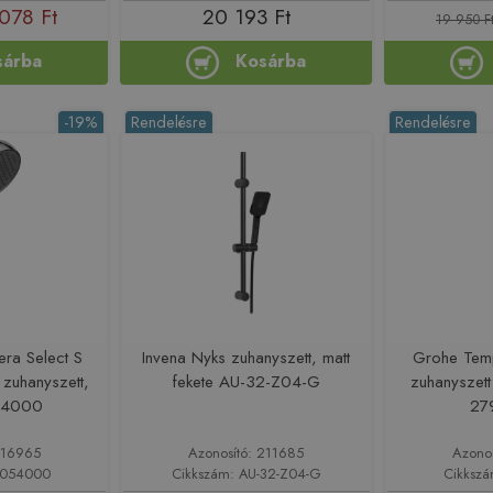
078 Ft
20 193 Ft
19 950 F
sárba
Kosárba
-19%
Rendelésre
Rendelésre
era Select S
Invena Nyks zuhanyszett, matt
Grohe Tem
 zuhanyszett,
fekete AU-32-Z04-G
zuhanyszett
54000
27
216965
Azonosító: 211685
Azono
8054000
Cikkszám: AU-32-Z04-G
Cikksz