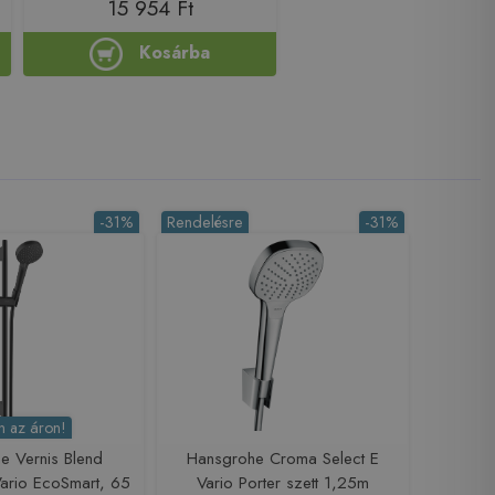
15 954 Ft
Kosárba
-31%
Rendelésre
-31%
 az áron!
e Vernis Blend
Hansgrohe Croma Select E
Vario EcoSmart, 65
Vario Porter szett 1,25m