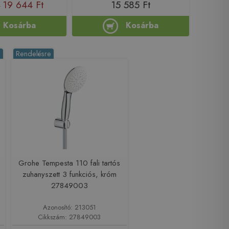
19 644 Ft
15 585 Ft
t
Kosárba
Kosárba
%
Rendelésre
Grohe Tempesta 110 fali tartós
zuhanyszett 3 funkciós, króm
27849003
Azonosító: 213051
Cikkszám: 27849003