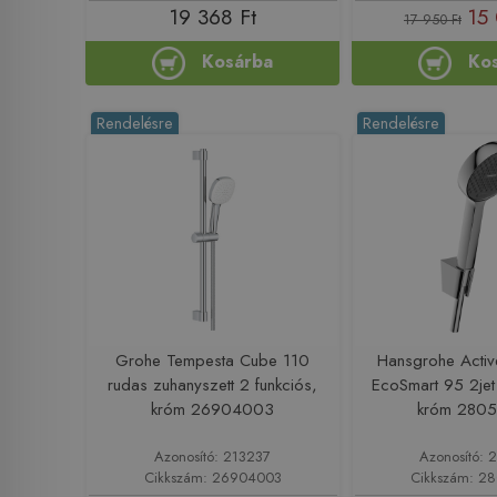
19 368 Ft
15 
17 950 Ft
Kosárba
Ko
Rendelésre
Rendelésre
Grohe Tempesta Cube 110
Hansgrohe Activ
rudas zuhanyszett 2 funkciós,
EcoSmart 95 2jet
króm 26904003
króm 280
Azonosító: 213237
Azonosító: 
Cikkszám: 26904003
Cikkszám: 2