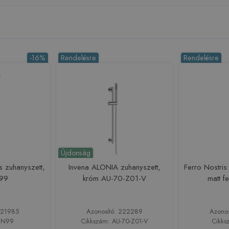
-16%
Rendelésre
Rendelésre
Újdonság
s zuhanyszett,
Invena ALONIA zuhanyszett,
Ferro Nostris
N99
króm AU-70-Z01-V
matt f
221985
Azonosító: 222289
Azono
: N99
Cikkszám: AU-70-Z01-V
Cikks