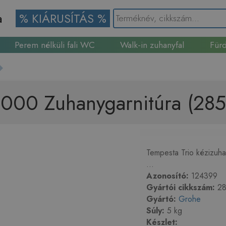
a
% KIÁRUSÍTÁS %
Perem nélküli fali WC
Walk-in zuhanyfal
Fürd
Gránit mosogató
000 Zuhanygarnitúra (28
Tempesta Trio kézizuh
...
Azonosító:
124399
Gyártói cikkszám:
28
Gyártó:
Grohe
Súly:
5 kg
Készlet: