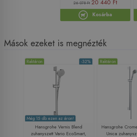
20 440 Ft
26 078 Ft
Kosárba
Mások ezeket is megnézték
Raktáron
-32%
Raktáron
Még 15 db ezen az áron!
Hansgrohe Vernis Blend
Hansgrohe Cromet
zuhanyszett Vario EcoSmart,
Unica zuhanysz