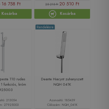
16 758 Ft
20 510 Ft
t
25 215 Ft
Kosárba
Kosárba
Rendelésre
pesta 110 rudas
Deante Hiacynt zuhanyszett
 1 funkciós, króm
NQH 041K
925003
sító: 213054
Azonosító: 185439
ám: 27925003
Cikkszám: NQH_041K