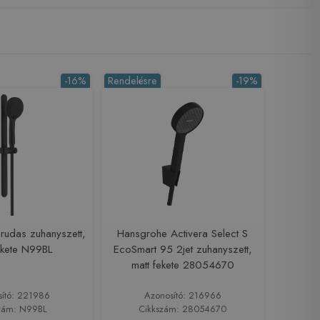
-16%
Rendelésre
-19%
 rudas zuhanyszett,
Hansgrohe Activera Select S
ekete N99BL
EcoSmart 95 2jet zuhanyszett,
matt fekete 28054670
sító: 221986
Azonosító: 216966
zám: N99BL
Cikkszám: 28054670