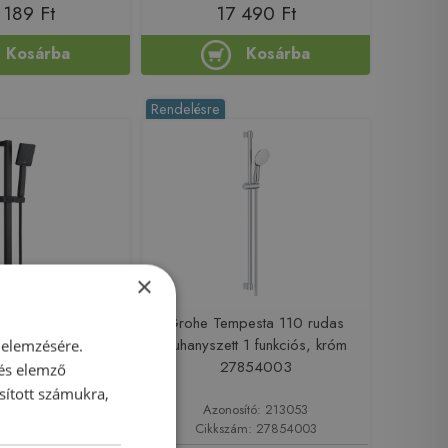
 189 Ft
17 490 Ft
Kosárba
Kosárba
Rendelésre
×
AS zuhanyszett, 1
Grohe Tempesta 110 rudas
att fekete AU-31-
zuhanyszett 1 funkciós, króm
 elemzésére.
Z04-G
27854003
 és elemző
sított számukra,
sító: 209819
Azonosító: 213053
m: AU-31-Z04-G
Cikkszám: 27854003