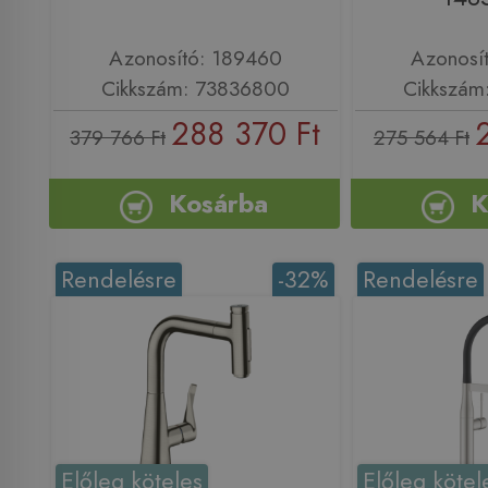
Azonosító: 189460
Azonosí
Cikkszám: 73836800
Cikkszám
288 370 Ft
379 766 Ft
275 564 Ft
Kosárba
K
Rendelésre
-32%
Rendelésre
Előleg köteles
Előleg kötel