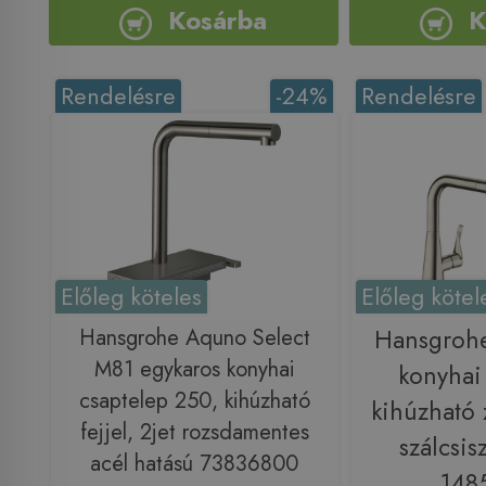
Kosárba
K
Rendelésre
-24%
Rendelésre
Előleg köteles
Előleg kötel
Hansgrohe Aquno Select
Hansgrohe
M81 egykaros konyhai
konyhai
csaptelep 250, kihúzható
kihúzható 
fejjel, 2jet rozsdamentes
szálcsisz
acél hatású 73836800
148