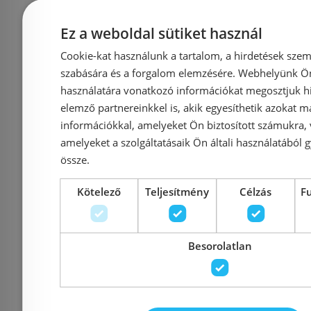
egykaros kon
mosogató csaptelep
320 kihúzha
kihúzható kifolyóval
Ez a weboldal sütiket használ
rozsdamente
nemesacél felület
Cookie-kat használunk a tartalom, a hirdetések szem
738
428519678
szabására és a forgalom elemzésére. Webhelyünk Ön 
használatára vonatkozó információkat megosztjuk hi
elemző partnereinkkel is, akik egyesíthetik azokat m
Azonosító: 138063
Azonosí
információkkal, amelyeket Ön biztosított számukra,
Cikkszám: 428519678
Cikkszám
amelyeket a szolgáltatásaik Ön általi használatából g
209 119 Ft
2
össze.
265 221 Ft
Kötelező
Teljesítmény
Célzás
F
Kosárba
K
Besorolatlan
Mások ezeket