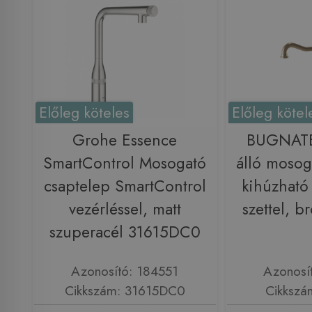
Előleg köteles
Előleg kötel
Grohe Essence
BUGNATE
SmartControl Mosogató
álló mosog
csaptelep SmartControl
kihúzható
vezérléssel, matt
szettel, 
szuperacél 31615DC0
Azonosító: 184551
Azonosí
Cikkszám: 31615DC0
Cikkszá