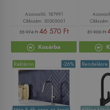
Azonosító: 187991
Azonosí
Cikkszám: 30305001
Cikkszám
46 570 Ft
55 974 Ft
81 900 Ft
Kosárba
K
Raktáron
-26%
Rendelésre
Még 5 db ezen az áron!
Előleg kötel