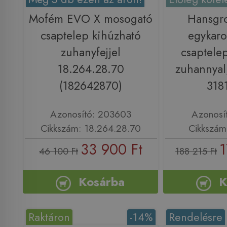
Mofém EVO X mosogató
Hansgr
csaptelep kihúzható
egykaro
zuhanyfejjel
csaptele
18.264.28.70
zuhannyal,
(182642870)
318
Azonosító: 203603
Azonosí
Cikkszám: 18.264.28.70
Cikkszám
33 900 Ft
1
46 100 Ft
188 215 Ft
Kosárba
K
Raktáron
-14%
Rendelésre