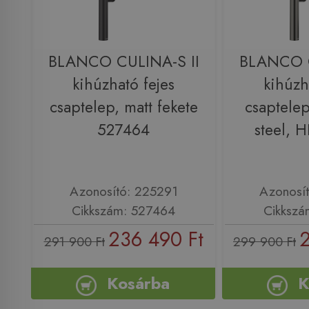
BLANCO CULINA-S II
BLANCO C
kihúzható fejes
kihúzh
csaptelep, matt fekete
csaptelep
527464
steel, 
Azonosító: 225291
Azonosí
Cikkszám: 527464
Cikkszá
236 490 Ft
2
291 900 Ft
299 900 Ft
Kosárba
K