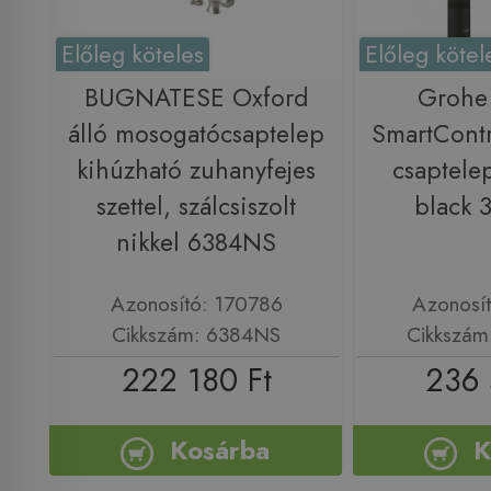
Előleg köteles
Előleg kötel
BUGNATESE Oxford
Grohe
álló mosogatócsaptelep
SmartCont
kihúzható zuhanyfejes
csaptele
szettel, szálcsiszolt
black 
nikkel 6384NS
Azonosító: 170786
Azonosí
Cikkszám: 6384NS
Cikkszám
222 180 Ft
236 
Kosárba
K