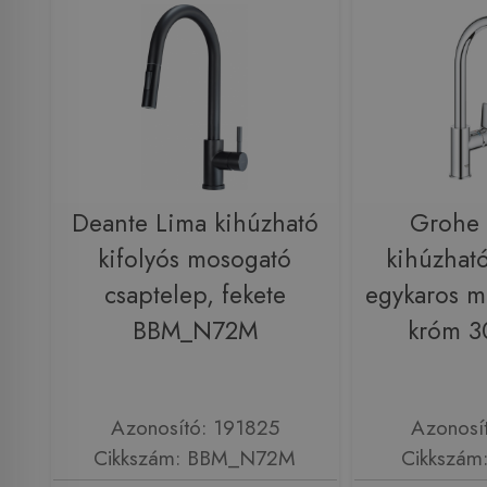
Deante Lima kihúzható
Grohe
kifolyós mosogató
kihúzható
csaptelep, fekete
egykaros m
BBM_N72M
króm 
Azonosító: 191825
Azonosí
Cikkszám: BBM_N72M
Cikkszám