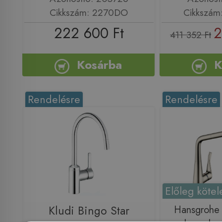
Cikkszám: 2270DO
Cikkszám
222 600 Ft
2
411 352 Ft
Kosárba
K
Rendelésre
Rendelésre
Előleg kötel
Kludi Bingo Star
Hansgrohe