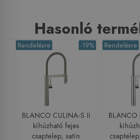
Hasonló termé
Rendelésre
-19%
Rendelésre
BLANCO CULINA-S II
BLANCO C
kihúzható fejes
kihúzh
csaptelep, satin
csaptelep