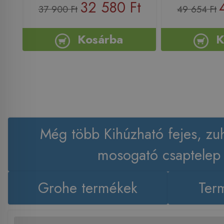
32 580 Ft
37 900 Ft
49 654 Ft
Kosárba
K
Még több Kihúzható fejes, zu
mosogató csaptelep
Grohe termékek
Term