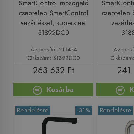
SmartControl mosogató
SmartCont
csaptelep SmartControl
csaptelep 
vezérléssel, supersteel
vezérlé
31892DC0
318
Azonosító: 211434
Azonosí
Cikkszám: 31892DC0
Cikkszám
263 632 Ft
241 
Kosárba
K
Rendelésre
-31%
Rendelésre