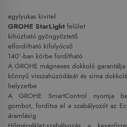
egylyukas kivitel
GROHE StarLight
felület
kihúzható gyöngyöztető
elfordítható kifolyócső
140°-ban körbe fordítható
A GROHE mágneses dokkoló garantálja 
könnyű visszahúzódását és sima dokkolás
helyzetbe
A GROHE SmartControl nyomja b
gombot, fordítsa el a szabályozót az Eco
áramlásig
Hőmérséklet-szabályozás a keverősze