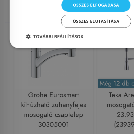
megnézték
ÖSSZES ELFOGADÁSA
ÖSSZES ELUTASÍTÁSA
Raktáron
-17%
Raktáron
TOVÁBBI BEÁLLÍTÁSOK
Még 12 db e
Grohe Eurosmart
Teka Ar
kihúzható zuhanyfejes
mosogató
mosogató csaptelep
23.93
30305001
(2393