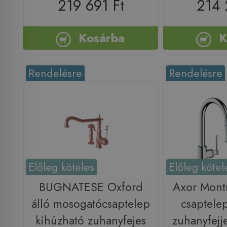
219 691 Ft
214 
Kosárba
K
Rendelésre
Rendelésre
Előleg köteles
Előleg kötel
BUGNATESE Oxford
Axor Mont
álló mosogatócsaptelep
csaptele
kihúzható zuhanyfejes
zuhanyfejj