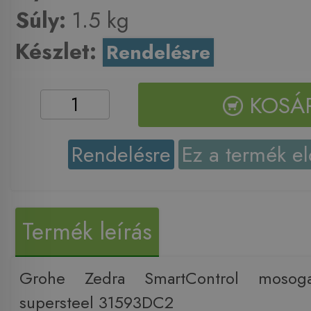
Súly:
1.5 kg
Készlet:
Rendelésre
KOSÁ
Rendelésre
Ez a termék el
Termék leírás
Grohe Zedra SmartControl mosoga
supersteel 31593DC2