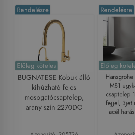
Rendelésre
Rendelésre
Előleg köteles
Előleg kötel
BUGNATESE Kobuk álló
Hansgrohe 
M81 egyka
kihúzható fejes
csaptelep 1
mosogatócsaptelep,
fejjel, 3je
arany szín 2270DO
acél hatá
Azonosító: 205726
Azonosí