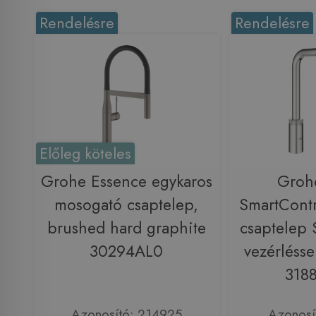
Rendelésre
Rendelésre
Előleg köteles
Grohe Essence egykaros
Groh
mosogató csaptelep,
SmartCont
brushed hard graphite
csaptelep 
30294AL0
vezérlésse
318
Azonosító: 214925
Azonosí