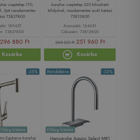
yhai csaptelep 170,
konyhai csaptelep 320 kihúzható
el, 3jet rozsdamentes
kifolyóval, rozsdamentes acél hatású
tású 73837800
73812800
sító: 189457
Azonosító: 164651
ám: 73837800
Cikkszám: 73812800
296 880 Ft
251 960 Ft
265 221 Ft
Kosárba
Kosárba
-25%
Rendelésre
-32%
Előleg köteles
Előleg köteles
ris Egykaros konyhai
Hansgrohe Aquno Select M81