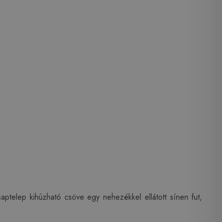
telep kihúzható csöve egy nehezékkel ellátott sínen fut,