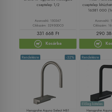
csaptelep 1/2
csaptelep kihúzhat
16581 000 (1
Azonosító: 150367
Azonosító: 
Cikkszám: 32950DC0
Cikkszám: 1
331 668 Ft
290 38
Kosárba
Ko
Rendelésre
-32%
Rendelésre
Előleg köteles
Hansgrohe Aquno Select M81
Hansgrohe Aquno