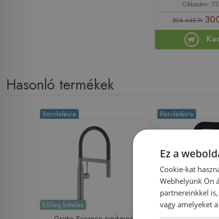
Cikkszám: 7
300
394 448 Ft
Ko
Hasonló termékek
Rendelésre
Rendelésre
Ez a webolda
Cookie-kat haszná
Webhelyünk Ön ál
partnereinkkel is
vagy amelyeket a 
Előleg köteles
Előleg köteles
Grohe Essence egykaros
Hansgrohe Aquno