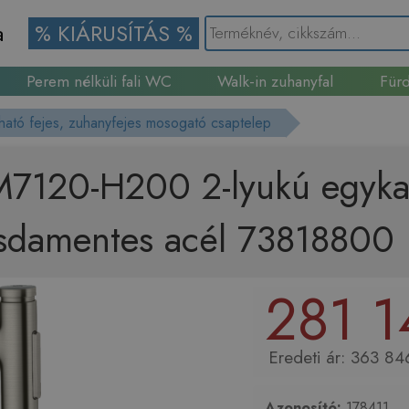
a
% KIÁRUSÍTÁS %
Perem nélküli fali WC
Walk-in zuhanyfal
Fürd
Gránit mosogató
ható fejes, zuhanyfejes mosogató csaptelep
7120-H200 2-lyukú egykar
ozsdamentes acél 73818800
281 1
363 846
Azonosító:
178411