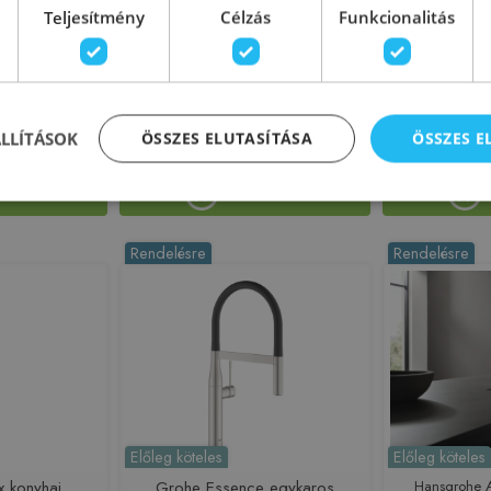
Teljesítmény
Célzás
Funkcionalitás
saptelep 250,
konyhai csaptelep kihúzható
egykaros kon
et matt fekete
kifolyóval rozsdamnetes acél hatású
kihúzható fejj
70
39862800
acél ha
189461
Azonosító: 172570
Azono
3836670
Cikkszám: 39862800
Cikksz
ÁLLÍTÁSOK
ÖSSZES ELUTASÍTÁSA
ÖSSZES 
 420 Ft
312 990 Ft
454 008 Ft
379 766 Ft
sárba
Kosárba
Rendelésre
Rendelésre
Előleg köteles
Előleg köteles
x konyhai
Grohe Essence egykaros
Hansgrohe 