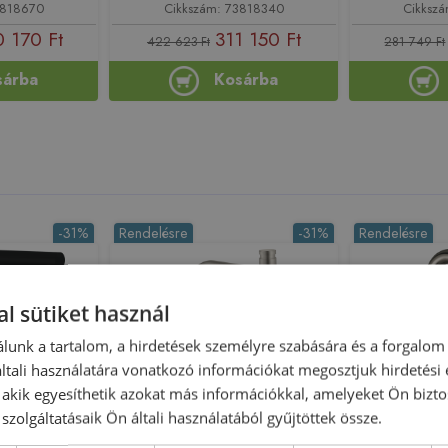
3818670
Cikkszám: 73818340
Cikksz
 170 Ft
311 150 Ft
422 623 Ft
281 749 Ft
sárba
Kosárba
-31%
Rendelésre
-31%
Rendelésre
l sütiket használ
lunk a tartalom, a hirdetések személyre szabására és a forgalom
tali használatára vonatkozó információkat megosztjuk hirdetési
, akik egyesíthetik azokat más információkkal, amelyeket Ön bizto
szolgáltatásaik Ön általi használatából gyűjtöttek össze.
Előleg köteles
Előleg köteles
 Select M81
Hansgrohe Axor Citterio egykaros
Hansgrohe 