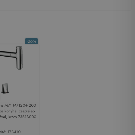
-26%
ris M71 M7120-H200
os konyhai csaptelep
lyóval, króm 73818000
sító: 178410