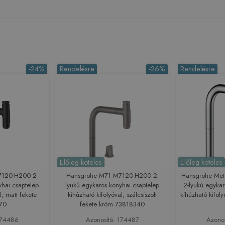
-24%
Rendelésre
-26%
Rendelésre
Előleg köteles
Előleg köteles
7120-H200 2-
Hansgrohe M71 M7120-H200 2-
Hansgrohe Met
yhai csaptelep
lyukú egykaros konyhai csaptelep
2-lyukú egykar
l, matt fekete
kihúzható kifolyóval, szálcsiszolt
kihúzható kifo
70
fekete króm 73818340
174486
Azonosító: 174487
Azono