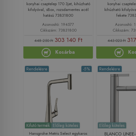
konyhai csaptelep 170 3jet, kihúzható
konyhai csaptele
kifolyóval, sBox, rozsdamentes acél
kihúzható kifolyóv
hatású 73831800
fekete 73
Azonosító: 194577
Azonosító: 
Cikkszám: 73831800
Cikkszám: 7
303 140 Ft
317
448 250 Ft
443 023 Ft
Kosárba
Ko
Rendelésre
-5%
Rendelésre
Kifutó termék
Előleg köteles
Előleg köteles
Hansgrohe Metris Select egykaros
BLANCO LINEE-