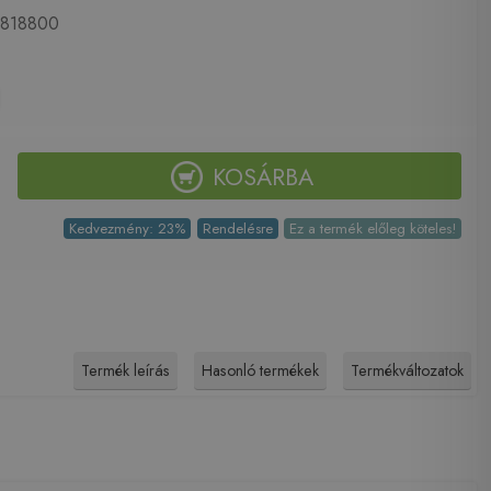
818800
KOSÁRBA
Kedvezmény: 23%
Rendelésre
Ez a termék előleg köteles!
Termék leírás
Hasonló termékek
Termékváltozatok