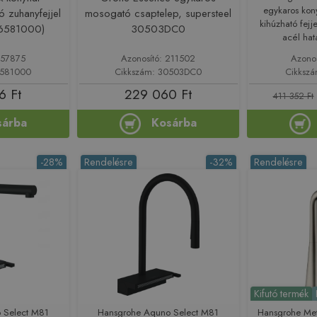
egykaros kon
ó zuhanyfejjel
mosogató csaptelep, supersteel
kihúzható fejj
6581000)
30503DC0
acél ha
157875
Azonosító: 211502
Azono
6581000
Cikkszám: 30503DC0
Cikksz
6 Ft
229 060 Ft
411 352 Ft
sárba
Kosárba
-28%
Rendelésre
-32%
Rendelésre
Kifutó termék
 Select M81
Hansgrohe Aquno Select M81
Hansgrohe Met