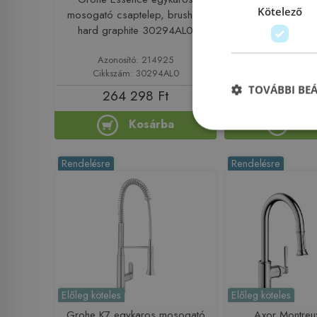
Kötelező
egykaros konyhai c
mosogató csaptelep, brushed
kihúzható fejjel, 2j
hard graphite 30294AL0
738366
Azonosító: 214925
Azonosító: 
Cikkszám: 30294AL0
Cikkszám: 7
TOVÁBBI BE
264 298 Ft
281
406 045 Ft
Kosárba
Ko
Rendelésre
Rendelésre
Előleg köteles
Előleg köteles
Grohe K7 egykaros mosogató
Axor Montreu