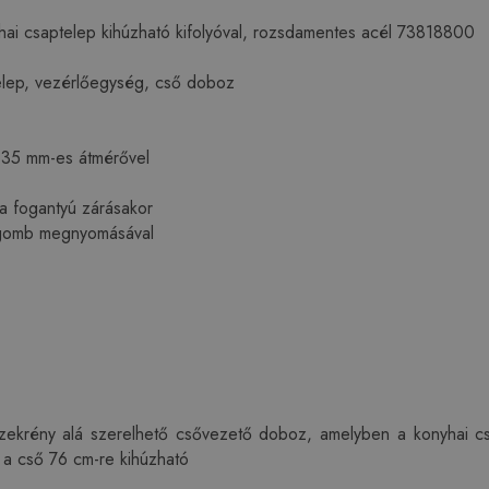
i csaptelep kihúzható kifolyóval, rozsdamentes acél 73818800
telep, vezérlőegység, cső doboz
k 35 mm-es átmérővel
 a fogantyú zárásakor
 gomb megnyomásával
ekrény alá szerelhető csővezető doboz, amelyben a konyhai csap
 a cső 76 cm-re kihúzható