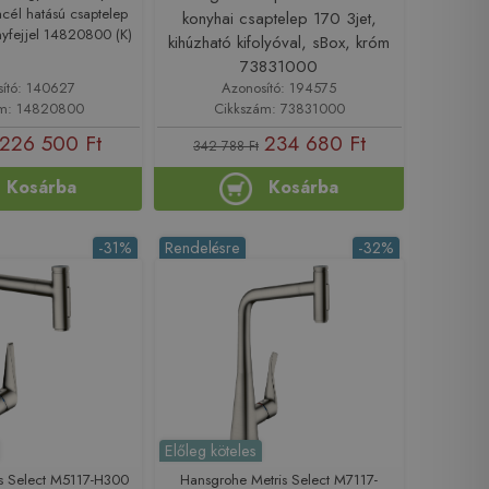
cél hatású csaptelep
konyhai csaptelep 170 3jet,
nyfejjel 14820800 (K)
kihúzható kifolyóval, sBox, króm
73831000
sító: 140627
Azonosító: 194575
ám: 14820800
Cikkszám: 73831000
226 500 Ft
234 680 Ft
342 788 Ft
Kosárba
Kosárba
-31%
Rendelésre
-32%
Előleg köteles
is Select M5117-H300
Hansgrohe Metris Select M7117-