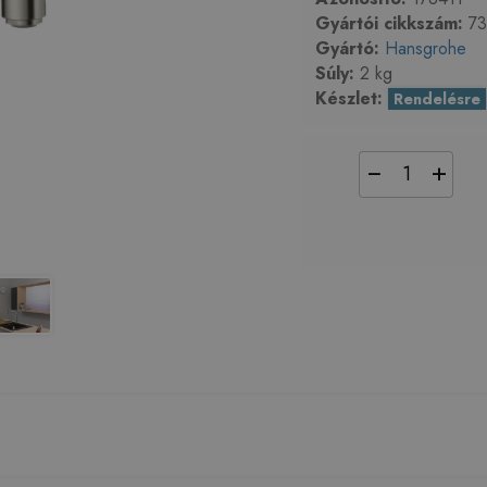
Gyártói cikkszám:
73
Gyártó:
Hansgrohe
Súly:
2 kg
Készlet:
Rendelésre
−
+