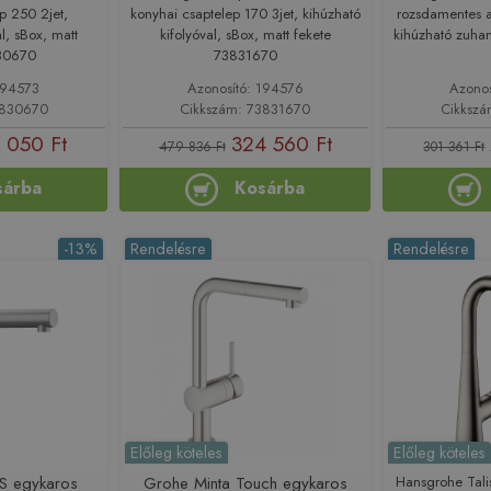
p 250 2jet,
konyhai csaptelep 170 3jet, kihúzható
rozsdamentes a
al, sBox, matt
kifolyóval, sBox, matt fekete
kihúzható zuha
830670
73831670
194573
Azonosító: 194576
Azono
3830670
Cikkszám: 73831670
Cikksz
 050 Ft
324 560 Ft
479 836 Ft
301 361 Ft
sárba
Kosárba
-13%
Rendelésre
Rendelésre
Előleg köteles
Előleg köteles
S egykaros
Grohe Minta Touch egykaros
Hansgrohe Tal