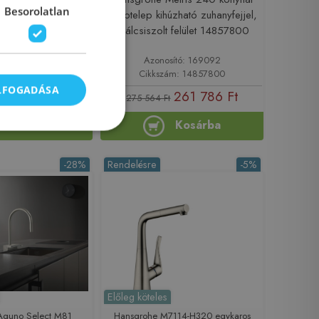
Besorolatlan
yhai csaptelep 250,
csaptelep kihúzható zuhanyfejjel,
el, 2jet rozsdamentes
szálcsiszolt felület 14857800
tású 73836800
sító: 189460
Azonosító: 169092
ám: 73836800
Cikkszám: 14857800
ELFOGADÁSA
288 370 Ft
261 786 Ft
275 564 Ft
Kosárba
Kosárba
-28%
Rendelésre
-5%
Előleg köteles
Aquno Select M81
Hansgrohe M7114-H320 egykaros