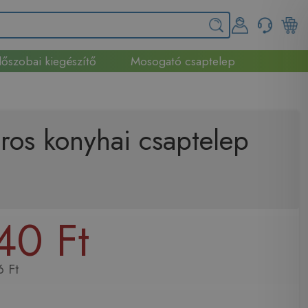
őszobai kiegészítő
Mosogató csaptelep
os konyhai csaptelep
40 Ft
 Ft