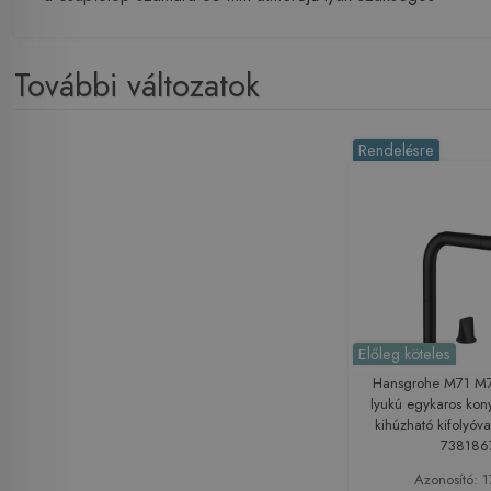
További változatok
Rendelésre
Előleg köteles
Hansgrohe M71 M
lyukú egykaros kon
kihúzható kifolyóva
738186
Azonosító: 