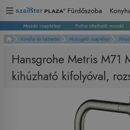
Fürdőszoba
Konyh
Mosdó csaptelep
Pultra ültethető mosdó
Konyha és háztartás
Mosogató csaptelep
Kihúz
Hansgrohe Metris M71 M
kihúzható kifolyóval, r