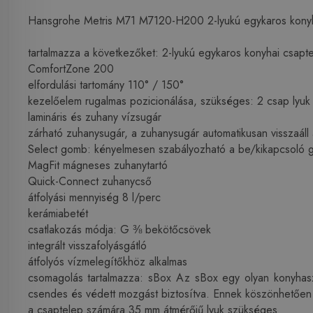
Hansgrohe Metris M71 M7120-H200 2-lyukú egykaros konyha
tartalmazza a következőket: 2-lyukú egykaros konyhai csap
ComfortZone 200
elfordulási tartomány 110° / 150°
kezelőelem rugalmas pozicionálása, szükséges: 2 csap lyu
lamináris és zuhany vízsugár
zárható zuhanysugár, a zuhanysugár automatikusan visszaáll
Select gomb: kényelmesen szabályozható a be/kikapcsoló
MagFit mágneses zuhanytartó
Quick-Connect zuhanycső
átfolyási mennyiség 8 l/perc
kerámiabetét
csatlakozás módja: G ⅜ bekötőcsövek
integrált visszafolyásgátló
átfolyós vízmelegítőkhöz alkalmas
csomagolás tartalmazza: sBox Az sBox egy olyan konyhasz
csendes és védett mozgást biztosítva. Ennek köszönhetően
a csaptelep számára 35 mm átmérőjű lyuk szükséges