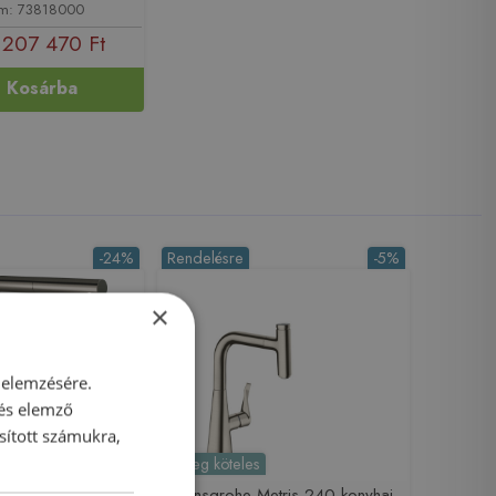
ám: 73818000
207 470 Ft
Kosárba
-24%
Rendelésre
-5%
×
 elemzésére.
 és elemző
sított számukra,
Előleg köteles
Aquno Select M81
Hansgrohe Metris 240 konyhai