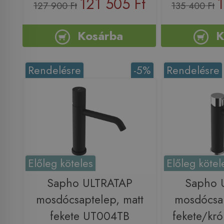
121 505 Ft
1
127 900 Ft
135 400 Ft
Kosárba
K
Rendelésre
-5%
Rendelésre
Előleg köteles
Előleg kötel
Sapho ULTRATAP
Sapho 
mosdócsaptelep, matt
mosdócsap
fekete UT004TB
fekete/k