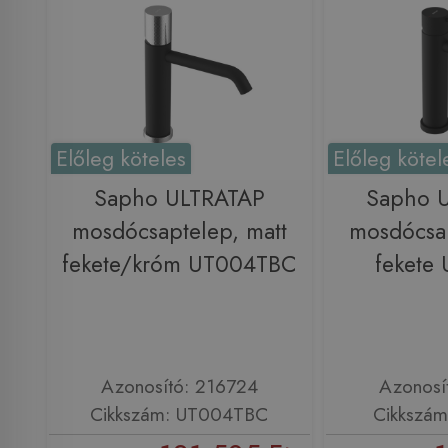
Előleg köteles
Előleg kötel
Sapho ULTRATAP
Sapho 
mosdócsaptelep, matt
mosdócsap
fekete/króm UT004TBC
fekete
Azonosító: 216724
Azonosí
Cikkszám: UT004TBC
Cikkszá