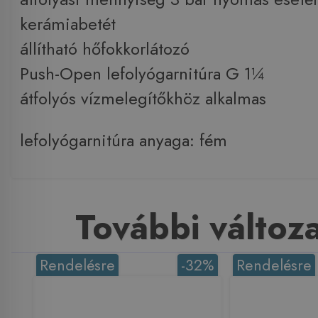
kerámiabetét
állítható hőfokkorlátozó
Push-Open lefolyógarnitúra G 1¼
átfolyós vízmelegítőkhöz alkalmas
lefolyógarnitúra anyaga: fém
További változ
Rendelésre
-32%
Rendelésre