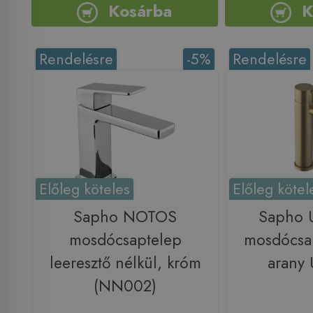
Kosárba
K
Rendelésre
-5%
Rendelésre
Előleg köteles
Előleg kötel
Sapho NOTOS
Sapho 
mosdócsaptelep
mosdócsap
leeresztő nélkül, króm
arany
(NN002)