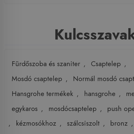
Kulcsszava
Fürdőszoba és szaniter
,
Csaptelep
,
Mosdó csaptelep
,
Normál mosdó csapt
Hansgrohe termékek
,
hansgrohe
,
me
egykaros
,
mosdócsaptelep
,
push op
,
kézmosókhoz
,
szálcsiszolt
,
bronz
,