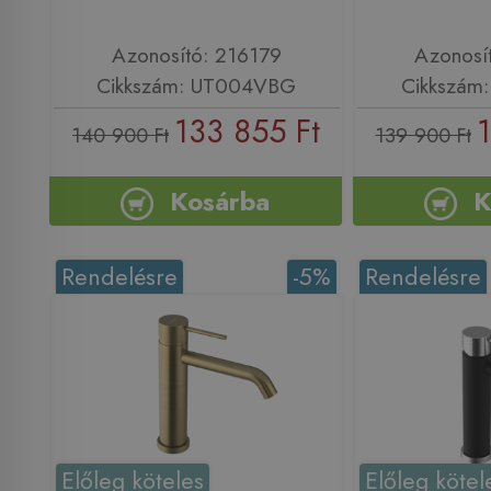
Azonosító: 216179
Azonosí
Cikkszám: UT004VBG
Cikkszám
133 855 Ft
1
140 900 Ft
139 900 Ft
Kosárba
K
Rendelésre
-5%
Rendelésre
Előleg köteles
Előleg kötel