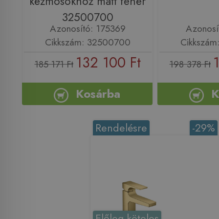
kézmosókhoz matt fehér
32500700
Azonosító: 175369
Azonosí
Cikkszám: 32500700
Cikkszám
132 100 Ft
185 171 Ft
198 378 Ft
Kosárba
K
Rendelésre
-29%
Előleg köteles