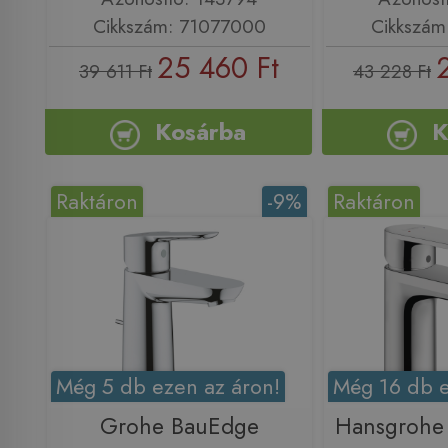
Cikkszám: 71077000
Cikkszám
25 460 Ft
39 611 Ft
43 228 Ft
Kosárba
K
Raktáron
-9%
Raktáron
Még 5 db ezen az áron!
Még 16 db e
Grohe BauEdge
Hansgrohe 