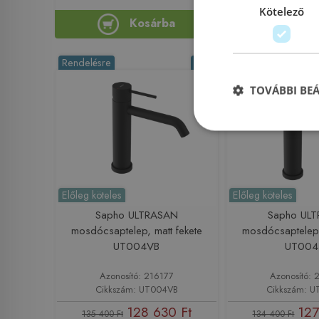
Kötelező
Kosárba
Ko
Rendelésre
-5%
Rendelésre
TOVÁBBI BE
Előleg köteles
Előleg köteles
Sapho ULTRASAN
Sapho ULT
mosdócsaptelep, matt fekete
mosdócsaptelep,
UT004VB
UT004
Azonosító: 216177
Azonosító: 
Cikkszám: UT004VB
Cikkszám: 
128 630 Ft
127
135 400 Ft
134 400 Ft