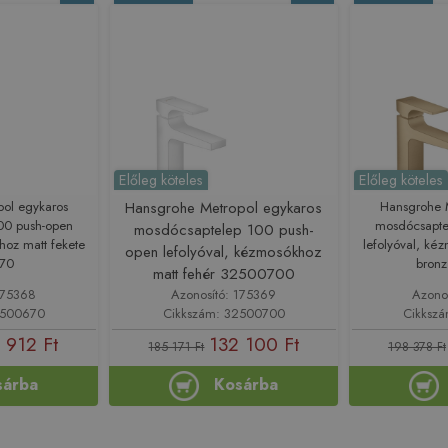
Előleg köteles
Előleg köteles
ol egykaros
Hansgrohe Metropol egykaros
Hansgrohe 
00 push-open
mosdócsapte
mosdócsaptelep 100 push-
hoz matt fekete
lefolyóval, kéz
open lefolyóval, kézmosókhoz
70
bron
matt fehér 32500700
175368
Azonosító: 175369
Azono
2500670
Cikkszám: 32500700
Cikksz
 912 Ft
132 100 Ft
185 171 Ft
198 378 Ft
sárba
Kosárba