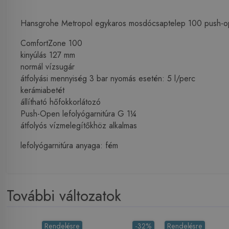
Hansgrohe Metropol egykaros mosdócsaptelep 100 push-op
ComfortZone 100
kinyúlás 127 mm
normál vízsugár
átfolyási mennyiség 3 bar nyomás esetén: 5 l/perc
kerámiabetét
állítható hőfokkorlátozó
Push-Open lefolyógarnitúra G 1¼
átfolyós vízmelegítőkhöz alkalmas
lefolyógarnitúra anyaga: fém
További változatok
Rendelésre
-32%
Rendelésre