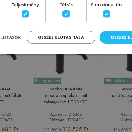
Teljesítmény
Célzás
Funkcionalitás
sárba
Kosárba
-5%
Rendelésre
-5%
Rendelésre
ÁLLÍTÁSOK
ÖSSZES ELUTASÍTÁSA
ÖSSZES 
Előleg köteles
Előleg köteles
RATAP
Sapho ULTRAMIX
Saph
 matt fekete
mosdócsaptelep, matt
mosdócsapte
TB
fekete/króm UT004BC
U
216723
Azonosító: 215865
Azono
UT004TB
Cikkszám: UT004BC
Cikks
 680 Ft
113 525 Ft
119 500 Ft
126 600 Ft