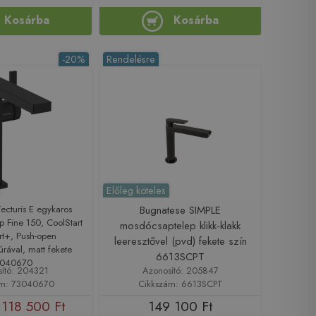
Kosárba
Kosárba
-20%
Rendelésre
Előleg köteles
ecturis E egykaros
Bugnatese SIMPLE
 Fine 150, CoolStart
mosdócsaptelep klikk-klakk
t+, Push-open
leeresztővel (pvd) fekete szín
úrával, matt fekete
6613SCPT
3040670
sító: 204321
Azonosító: 205847
ám: 73040670
Cikkszám: 6613SCPT
118 500 Ft
149 100 Ft