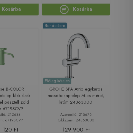
Kosárba
Kosárba
Rendelésre
Előleg köteles
ese B-COLOR
GROHE SPA Atrio egykaros
elep klikk-klakk
mosdócsaptelep M-es méret,
el pasztell zöld
króm 24363000
en 6719SCVP
sító: 212633
Azonosító: 215676
ám: 6719SCVP
Cikkszám: 24363000
 120 Ft
129 900 Ft