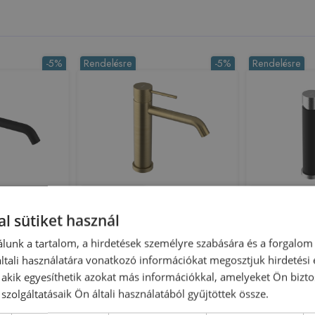
-5%
Rendelésre
-5%
Rendelésre
Előleg köteles
Előleg köteles
RATAP
Sapho ULTRASAN
Sapho
l sütiket használ
ep, matt
mosdócsaptelep, matt arany
mosdócs
lunk a tartalom, a hirdetések személyre szabására és a forgalom
ny UT004TBG
UT004VG
fekete/
tali használatára vonatkozó információkat megosztjuk hirdetési
216725
Azonosító: 216180
Azono
, akik egyesíthetik azokat más információkkal, amelyeket Ön bizto
T004TBG
Cikkszám: UT004VG
Cikksz
szolgáltatásaik Ön általi használatából gyűjtöttek össze.
 905 Ft
155 705 Ft
163 900 Ft
129 900 Ft