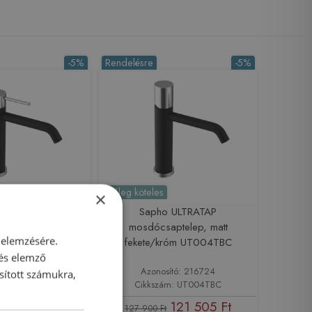
-5%
Rendelésre
-5%
Előleg köteles
×
 ULTRASAN
Sapho ULTRATAP
aptelep, matt
mosdócsaptelep, matt
 elemzésére.
króm UT004VBC
fekete/króm UT004TBC
 és elemző
sító: 216178
Azonosító: 216724
sított számukra,
ám: UT004VBC
Cikkszám: UT004TBC
123 405 Ft
121 505 Ft
127 900 Ft