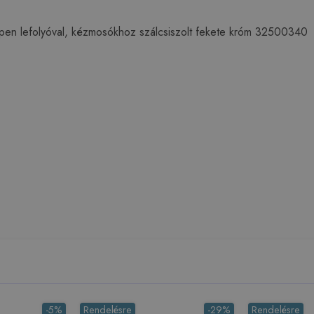
en lefolyóval, kézmosókhoz szálcsiszolt fekete króm 3250034
-5%
Rendelésre
-29%
Rendelésre