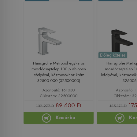
Előleg köteles
Hansgrohe Metropol egykaros
Hansgrohe Metrop
mosdócsaptelep 100 push-open
mosdócsaptelep 1
lefolyóval, kézmosókhoz króm
lefolyóval, kézmosók
32500 000 (32500000)
325006
Azonosító: 161050
Azonosító: 
Cikkszám: 32500000
Cikkszám: 3
89 600 Ft
175
132 277 Ft
185 171 Ft
Kosárba
Ko