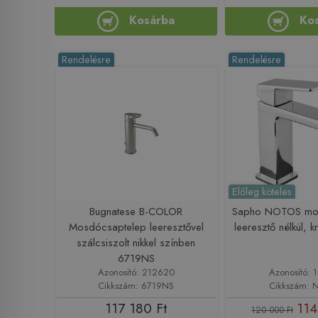
Kosárba
Ko
Rendelésre
Rendelésre
Előleg köteles
Bugnatese B-COLOR
Sapho NOTOS mo
Mosdócsaptelep leeresztővel
leeresztő nélkül,
szálcsiszolt nikkel színben
6719NS
Azonosító: 212620
Azonosító: 
Cikkszám: 6719NS
Cikkszám:
117 180 Ft
114
120 000 Ft