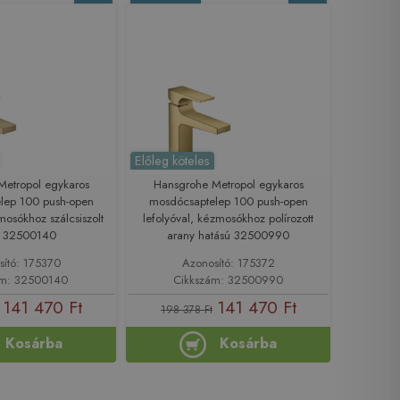
Előleg köteles
Metropol egykaros
Hansgrohe Metropol egykaros
lep 100 push-open
mosdócsaptelep 100 push-open
mosókhoz szálcsiszolt
lefolyóval, kézmosókhoz polírozott
z 32500140
arany hatású 32500990
sító: 175370
Azonosító: 175372
ám: 32500140
Cikkszám: 32500990
141 470 Ft
141 470 Ft
198 378 Ft
Kosárba
Kosárba