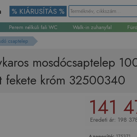
a
% KIÁRUSÍTÁS %
Perem nélküli fali WC
Walk-in zuhanyfal
Fürd
Gránit mosogató
dó csaptelep
karos mosdócsaptelep 100 
lt fekete króm 32500340
141 4
198 378
Azonosító:
175371