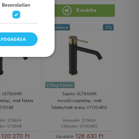
Besorolatlan
Kosárba
Kosárba
-5%
Rendelésre
-5%
ELFOGADÁSA
Előleg köteles
o ULTRAMIX
Sapho ULTRAMIX
lep, matt fekete
mosdócsaptelep, matt
T004B
fekete/matt arany UT004BG
sító: 215864
Azonosító: 215866
zám: UT004B
Cikkszám: UT004BG
120 270 Ft
128 630 Ft
135 400 Ft