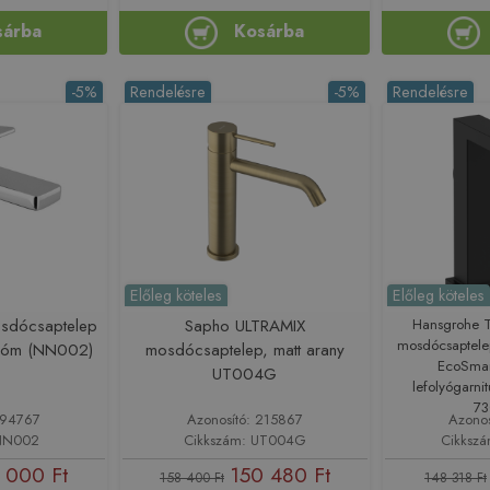
sárba
Kosárba
-5%
Rendelésre
-5%
Rendelésre
Előleg köteles
Előleg köteles
sdócsaptelep
Sapho ULTRAMIX
Hansgrohe T
mosdócsaptelep
 króm (NN002)
mosdócsaptelep, matt arany
EcoSmar
UT004G
lefolyógarnit
7
194767
Azonosító: 215867
Azono
 NN002
Cikkszám: UT004G
Cikksz
 000 Ft
150 480 Ft
158 400 Ft
148 318 Ft