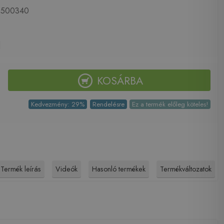
500340
KOSÁRBA
Kedvezmény: 29%
Rendelésre
Ez a termék előleg köteles!
Termék leírás
Videók
Hasonló termékek
Termékváltozatok