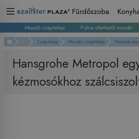
Fürdőszoba
Konyh
Mosdó csaptelep
Pultra ültethető mosdó
...
Csaptelep
Mosdó csaptelep
Normál mos
Hansgrohe Metropol egy
kézmosókhoz szálcsiszo