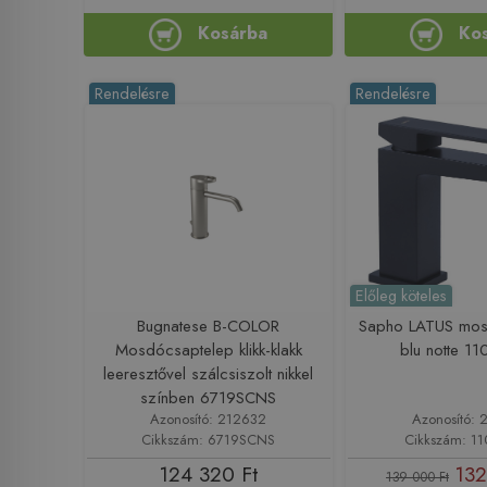
Kosárba
Ko
Rendelésre
Rendelésre
Előleg köteles
Bugnatese B-COLOR
Sapho LATUS mos
Mosdócsaptelep klikk-klakk
blu notte 1
leeresztővel szálcsiszolt nikkel
színben 6719SCNS
Azonosító: 212632
Azonosító: 
Cikkszám: 6719SCNS
Cikkszám: 11
124 320 Ft
132
139 000 Ft