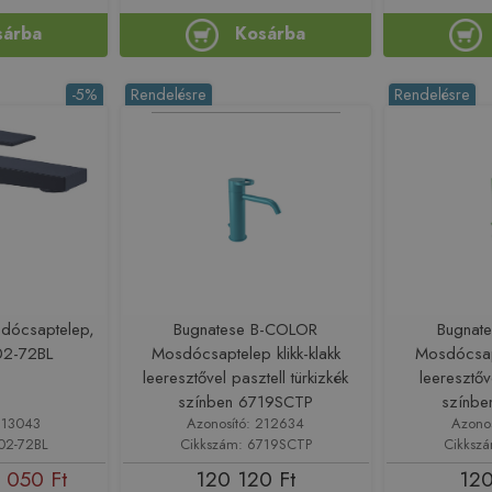
sárba
Kosárba
-5%
Rendelésre
Rendelésre
dócsaptelep,
Bugnatese B-COLOR
Bugnat
102-72BL
Mosdócsaptelep klikk-klakk
Mosdócsapt
leeresztővel pasztell türkizkék
leeresztőv
színben 6719SCTP
színb
213043
Azonosító: 212634
Azono
02-72BL
Cikkszám: 6719SCTP
Cikksz
 050 Ft
120 120 Ft
120