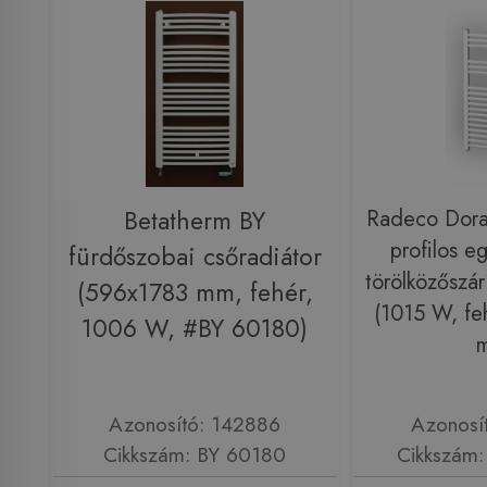
Betatherm BY
Radeco Dor
profilos e
fürdőszobai csőradiátor
törölközőszár
(596x1783 mm, fehér,
(1015 W, fe
1006 W, #BY 60180)
Azonosító: 142886
Azonosí
Cikkszám: BY 60180
Cikkszám