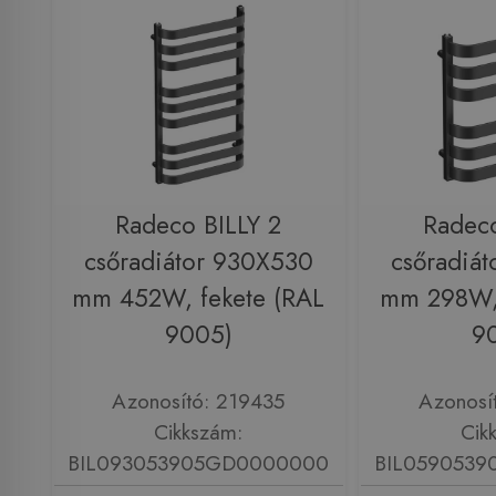
Radeco BILLY 2
Radeco
csőradiátor 930X530
csőradiá
mm 452W, fekete (RAL
mm 298W, 
9005)
9
Azonosító: 219435
Azonosí
Cikkszám:
Cik
BIL093053905GD0000000
BIL059053