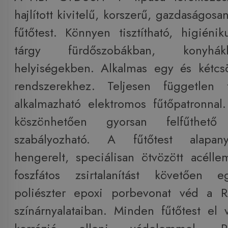
hajlított kivitelű, korszerű, gazdaságos
fűtőtest. Könnyen tisztítható, higiéni
tárgy fürdőszobákban, konyhá
helyiségekben. Alkalmas egy és kétcsö
rendszerekhez. Teljesen független f
alkalmazható elektromos fűtőpatronnal.
köszönhetően gyorsan felfűthető
szabályozható. A fűtőtest alapa
hengerelt, speciálisan ötvözött acéll
foszfátos zsirtalanítást követően 
poliészter epoxi porbevonat véd a R
színárnyalataiban. Minden fűtőtest el 