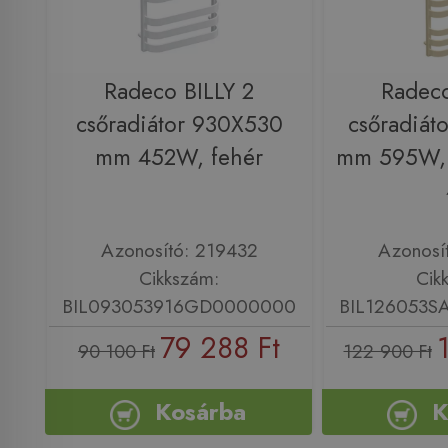
Radeco BILLY 2
Radeco
csőradiátor 930X530
csőradiát
mm 452W, fehér
mm 595W, 
Azonosító: 219432
Azonosí
Cikkszám:
Cik
BIL093053916GD0000000
BIL126053
79 288 Ft
90 100 Ft
122 900 Ft
Kosárba
K