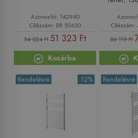
Azonosító: 142940
Azonosí
Cikkszám: BR 50630
Cikkszám:
51 323 Ft
54 024 Ft
86 119 Ft
Kosárba
K
Rendelésre
-12%
Rendelésre