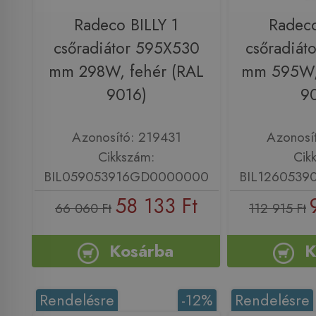
Radeco BILLY 1
Radeco
csőradiátor 595X530
csőradiát
mm 298W, fehér (RAL
mm 595W, 
9016)
9
Azonosító: 219431
Azonosí
Cikkszám:
Cik
BIL059053916GD0000000
BIL126053
58 133 Ft
66 060 Ft
112 915 Ft
Kosárba
K
Rendelésre
-12%
Rendelésre