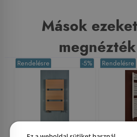
Mások ezeket
megnézték
Rendelésre
-5%
Rendelésre
Betatherm HQ Hydra
Betat
Ez a weboldal sütiket használ