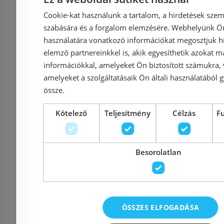
fürdőszobai csőradiátor
fürdőszoba
Cookie-kat használunk a tartalom, a hirdetések szem
500x1025 mm, fehér
(600x1251
szabására és a forgalom elemzésére. Webhelyünk Ön 
HQ 50100
810 W, 
használatára vonatkozó információkat megosztjuk hi
elemző partnereinkkel is, akik egyesíthetik azokat m
információkkal, amelyeket Ön biztosított számukra,
amelyeket a szolgáltatásaik Ön általi használatából g
Azonosító: 169728
Azonosí
össze.
Cikkszám: HQ 50100
Cikkszám
Kötelező
Teljesítmény
Célzás
F
86 778 Ft
91 345 Ft
91 180 Ft
Kosárba
K
Besorolatlan
Rendelésre
-12%
Rendelésre
ÖSSZES ELFOGADÁSA