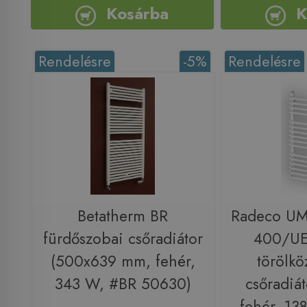
Kosárba
K
Rendelésre
-5%
Rendelésre
Betatherm BR
Radeco U
fürdőszobai csőradiátor
400/UE
(500x639 mm, fehér,
törölkö
343 W, #BR 50630)
csőradiá
fehér, 1