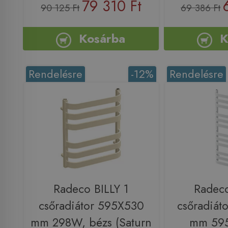
79 310 Ft
90 125 Ft
69 386 Ft
Kosárba
K
Rendelésre
-12%
Rendelésre
Radeco BILLY 1
Radeco
csőradiátor 595X530
csőradiát
mm 298W, bézs (Saturn
mm 595