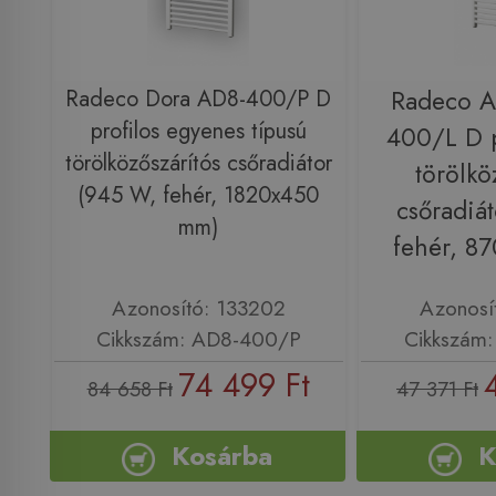
Radeco Dora AD8-400/P D
Radeco 
profilos egyenes típusú
400/L D p
törölközőszárítós csőradiátor
törölkö
(945 W, fehér, 1820x450
csőradiá
mm)
fehér, 8
Azonosító: 133202
Azonosí
Cikkszám: AD8-400/P
Cikkszám
74 499 Ft
84 658 Ft
47 371 Ft
Kosárba
K