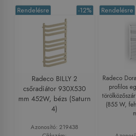
Rendelésre
-12%
Rendelésre
Radeco BILLY 2
Radeco Dor
profilos e
csőradiátor 930X530
törölközőszár
mm 452W, bézs (Saturn
(855 W, fe
4)
Azonosító: 219438
Cikkszám:
Azonosí