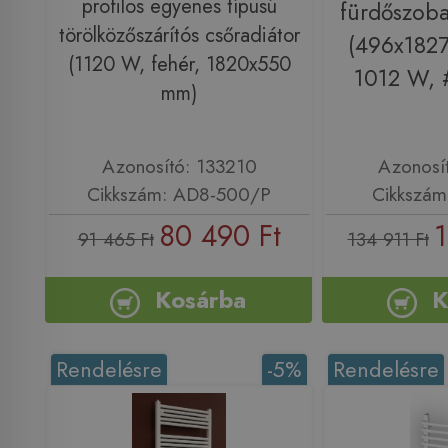
profilos egyenes típusú
fürdőszoba
törölközőszárítós csőradiátor
(496x1827
(1120 W, fehér, 1820x550
1012 W, 
mm)
Azonosító: 133210
Azonosí
Cikkszám: AD8-500/P
Cikkszám
80 490 Ft
1
91 465 Ft
134 911 Ft
Kosárba
K
Rendelésre
-5%
Rendelésre