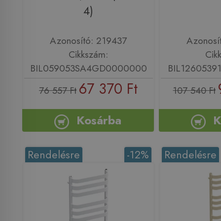
4)
Azonosító: 219437
Azonosí
Cikkszám:
Cik
BIL059053SA4GD0000000
BIL126053
67 370 Ft
76 557 Ft
107 540 Ft
Kosárba
K
Rendelésre
-12%
Rendelésre