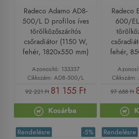
Radeco Adamo AD8-
Radeco 
500/L D profilos íves
600/EL
törölközőszárítós
törölkö
csőradiátor (1150 W,
csőradiá
fehér, 1820x550 mm)
fehér, 8
Azonosító: 133337
Azonosí
Cikkszám: AD8-500/L
Cikkszám:
81 155 Ft
92 221 Ft
97 688 Ft
Kosárba
K
Rendelésre
-5%
Rendelésre