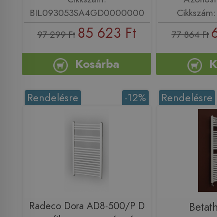
BIL093053SA4GD0000000
Cikkszám
85 623 Ft
97 299 Ft
77 864 Ft
Kosárba
K
Rendelésre
-12%
Rendelésre
Radeco Dora AD8-500/P D
Betat