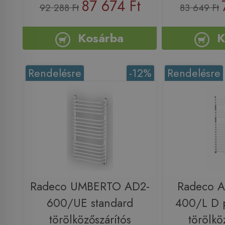
87 674 Ft
92 288 Ft
83 649 Ft
Kosárba
K
Rendelésre
-12%
Rendelésre
Radeco UMBERTO AD2-
Radeco 
600/UE standard
400/L D p
törölközőszárítós
törölkö