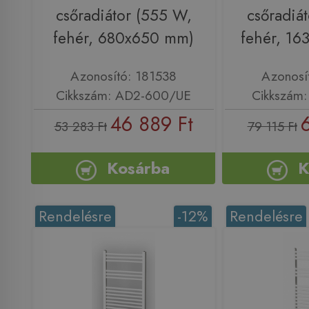
csőradiátor (555 W,
csőradiá
fehér, 680x650 mm)
fehér, 1
Azonosító: 181538
Azonosí
Cikkszám: AD2-600/UE
Cikkszám
46 889 Ft
53 283 Ft
79 115 Ft
Kosárba
K
Rendelésre
-12%
Rendelésre