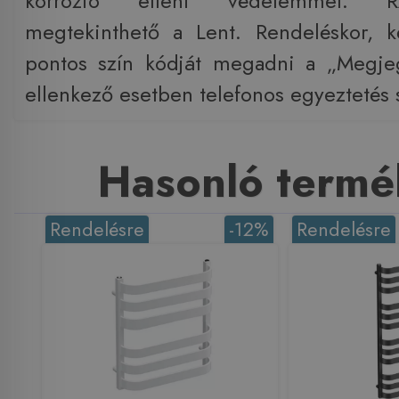
korrózió elleni védelemmel. R
megtekinthető a Lent. Rendeléskor, k
pontos szín kódját megadni a „Megjeg
ellenkező esetben telefonos egyeztetés 
Hasonló termé
Rendelésre
-12%
Rendelésre