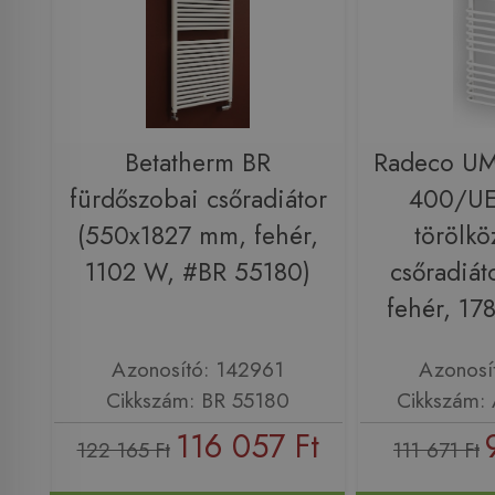
Betatherm BR
Radeco U
fürdőszobai csőradiátor
400/UE
(550x1827 mm, fehér,
törölkö
1102 W, #BR 55180)
csőradiát
fehér, 1
Azonosító: 142961
Azonosí
Cikkszám: BR 55180
Cikkszám:
116 057 Ft
122 165 Ft
111 671 Ft