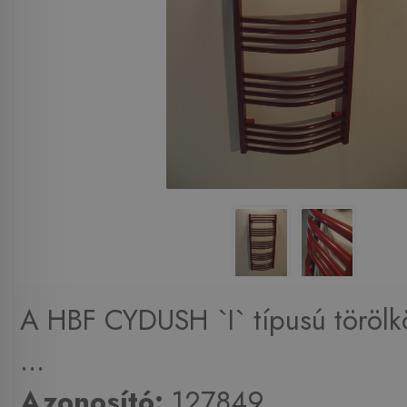
A HBF CYDUSH `I` típusú törölk
...
Azonosító:
127849