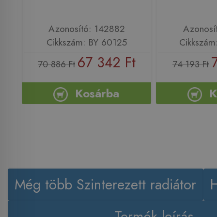
Azonosító: 142882
Azonosí
Cikkszám: BY 60125
Cikkszám
67 342 Ft
70 886 Ft
74 193 Ft
Kosárba
K
Még több Szinterezett radiátor
Termék leírás