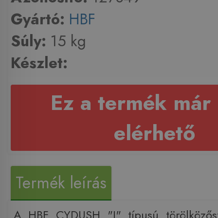
Gyártó:
HBF
Súly:
15 kg
Készlet:
Ez a termék már
elérhető
Termék leírás
A HBF CYDUSH "I" típusú törölközőszá