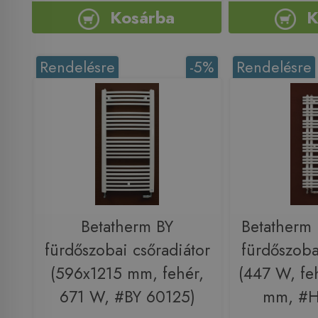
Kosárba
K
Rendelésre
-5%
Rendelésre
Betatherm BY
Betatherm
fürdőszobai csőradiátor
fürdőszoba
(596x1215 mm, fehér,
(447 W, fe
671 W, #BY 60125)
mm, #H