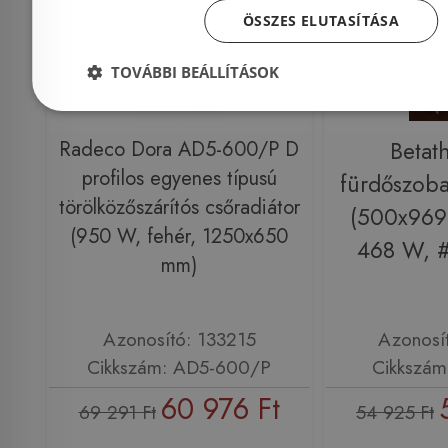
ÖSSZES ELUTASÍTÁSA
TOVÁBBI BEÁLLÍTÁSOK
Radeco Dora AD5-600/P D
Betat
profilos egyenes típusú
fürdőszoba
törölközőszárítós csőradiátor
(500x969
(950 W, fehér, 1250x650
468 W, 
mm)
Azonosító: 133215
Azonosí
Cikkszám: AD5-600/P
Cikkszám
60 976 Ft
69 291 Ft
54 925 Ft