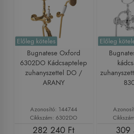
Előleg köteles
Előleg kötel
Bugnatese Oxford
Bugnate
6302DO Kádcsaptelep
kádcs
zuhanyszettel DO /
zuhanyszett
ARANY
83
Azonosító: 144744
Azonosí
Cikkszám: 6302DO
Cikkszá
282 240 Ft
309 