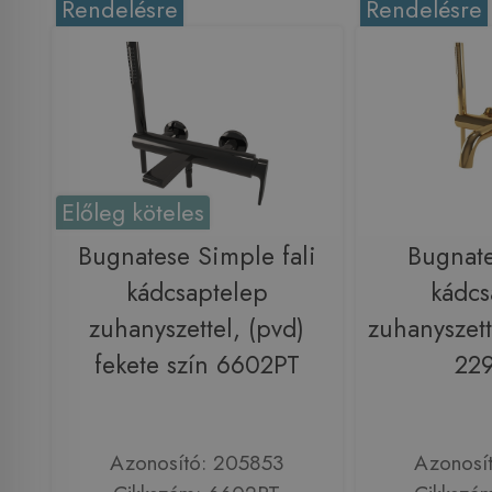
Rendelésre
Rendelésre
Előleg köteles
Bugnatese Simple fali
Bugnat
kádcsaptelep
kádcs
zuhanyszettel, (pvd)
zuhanyszett
fekete szín 6602PT
22
Azonosító: 205853
Azonosí