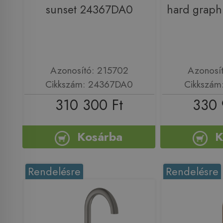
sunset 24367DA0
hard graph
Azonosító: 215702
Azonosí
Cikkszám: 24367DA0
Cikkszám
310 300 Ft
330 
Kosárba
K
Rendelésre
Rendelésre