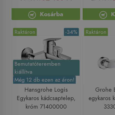
Kosárba
K
Raktáron
-34%
Raktáron
Bemutatóteremben
kiállítva
Még 12 db ezen az áron!
Hansgrohe Logis
Grohe 
Egykaros kádcsaptelep,
egykaros 
króm 71400000
333