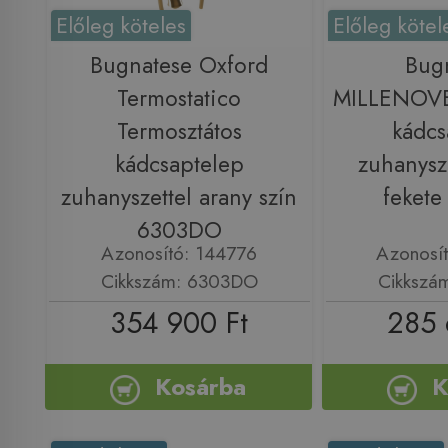
Előleg köteles
Előleg kötel
Bugnatese Oxford
Bug
Termostatico
MILLENOV
Termosztátos
kádcs
kádcsaptelep
zuhanysze
zuhanyszettel arany szín
feket
6303DO
Azonosító: 144776
Azonosí
Cikkszám: 6303DO
Cikkszá
354 900 Ft
285 
Kosárba
K