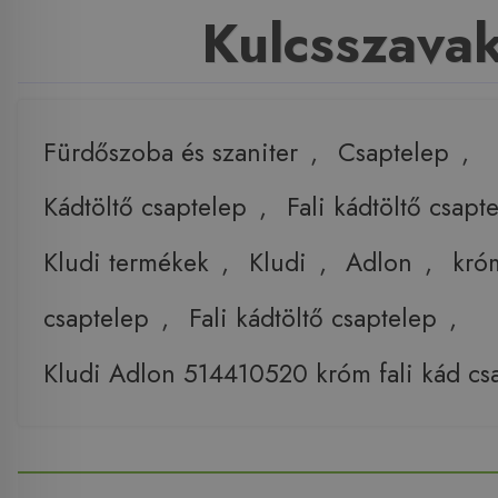
Kulcsszava
Fürdőszoba és szaniter
,
Csaptelep
,
Kádtöltő csaptelep
,
Fali kádtöltő csapt
Kludi termékek
,
Kludi
,
Adlon
,
kró
csaptelep
,
Fali kádtöltő csaptelep
,
Kludi Adlon 514410520 króm fali kád cs