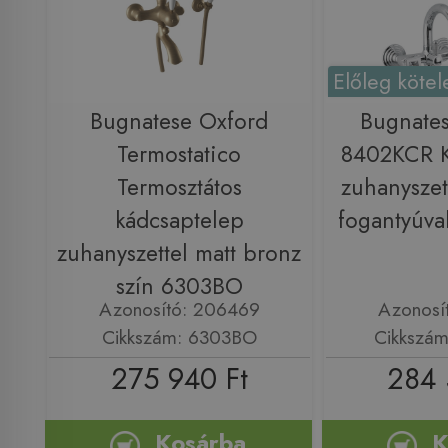
Előleg kötel
Bugnatese Oxford
Bugnate
Termostatico
8402KCR K
Termosztátos
zuhanyszet
kádcsaptelep
fogantyúv
zuhanyszettel matt bronz
szín 6303BO
Azonosító: 206469
Azonosí
Cikkszám: 6303BO
Cikkszá
275 940 Ft
284 
Kosárba
K