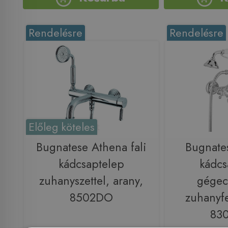
Rendelésre
Rendelésre
Előleg köteles
Bugnatese Athena fali
Bugnate
kádcsaptelep
kádcs
zuhanyszettel, arany,
gégec
8502DO
zuhanyfe
83