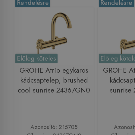
Rendelésre
Rendelésre
Előleg köteles
Előleg kötel
GROHE Atrio egykaros
GROHE Atr
kádcsaptelep, brushed
kádcsapt
cool sunrise 24367GN0
sunrise
Azonosító: 215705
Azonosí