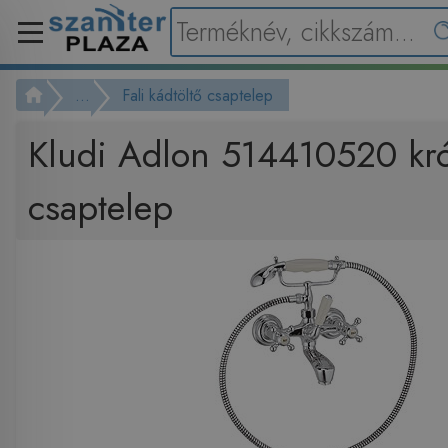
...
Fali kádtöltő csaptelep
Kludi Adlon 514410520 kró
csaptelep