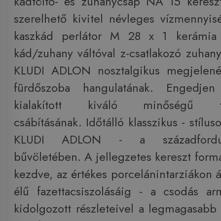
kádtöltő- és zuhanycsap NA 15 kereszt
szerelhető kivitel névleges vízmennyisé
kaszkád perlátor M 28 x 1 kerámia 
kád/zuhany váltóval z-csatlakozó zuhany
KLUDI ADLON nosztalgikus megjelené
fürdőszoba hangulatának. Engedjen 
kialakított kiváló minőségű ter
csábításának. Időtálló klasszikus - stílu
KLUDI ADLON - a századfordul
bűvöletében. A jellegzetes kereszt form
kezdve, az értékes porcelánintarziákon át
élű fazettacsiszolásáig - a csodás a
kidolgozott részleteivel a legmagasabb 