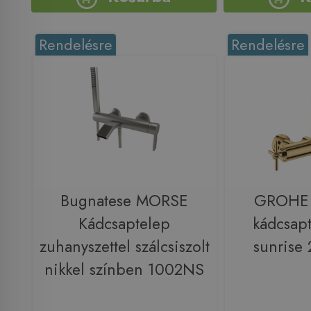
Rendelésre
Rendelésre
Bugnatese MORSE
GROHE 
Kádcsaptelep
kádcsapt
zuhanyszettel szálcsiszolt
sunrise
nikkel színben 1002NS