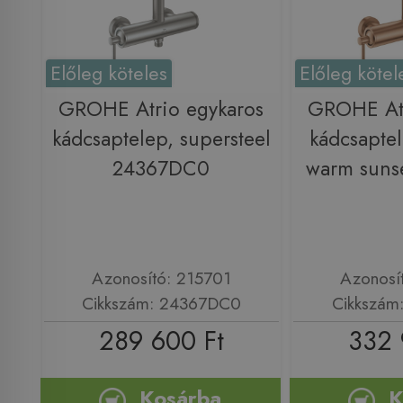
Előleg köteles
Előleg kötel
GROHE Atrio egykaros
GROHE Atr
kádcsaptelep, supersteel
kádcsapte
24367DC0
warm suns
Azonosító: 215701
Azonosí
Cikkszám: 24367DC0
Cikkszám
289 600 Ft
332 
Kosárba
K