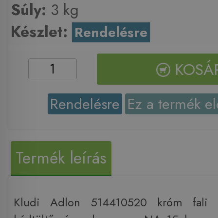
Súly:
3 kg
Készlet:
Rendelésre
KOSÁ
Rendelésre
Ez a termék el
Termék leírás
Kludi Adlon 514410520 króm fali 