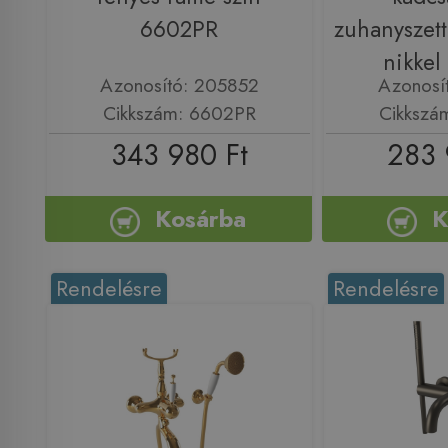
6602PR
zuhanyszette
nikke
Azonosító: 205852
Azonosí
Cikkszám: 6602PR
Cikkszá
343 980 Ft
283 
Kosárba
K
Rendelésre
Rendelésre