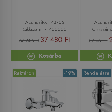
Azonosító: 143766
Azonosí
Cikkszám: 71400000
Cikkszám
37 480 Ft
56 636 Ft
37 651 Ft
Kosárba
K
Raktáron
-19%
Rendelésre