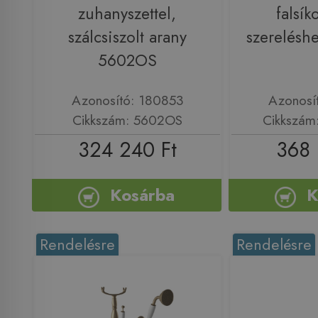
zuhanyszettel,
falsík
szálcsiszolt arany
szerelésh
5602OS
Azonosító: 180853
Azonosí
Cikkszám: 5602OS
Cikkszám
324 240 Ft
368 
Kosárba
K
Rendelésre
Rendelésre