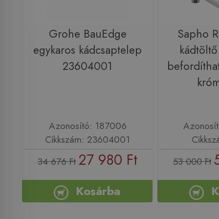
Grohe BauEdge
Sapho 
egykaros kádcsaptelep
kádtöltő
23604001
befordíthat
kró
Azonosító: 187006
Azonosí
Cikkszám: 23604001
Cikksz
27 980 Ft
34 676 Ft
53 000 Ft
Kosárba
K