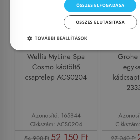
ÖSSZES ELFOGADÁSA
ÖSSZES ELUTASÍTÁSA
Kifutó term
TOVÁBBI BEÁLLÍTÁSOK
Még 1 db ez
Wellis MyLine Spa
Grohe
Cosmo kádtöltő
egyka
csaptelep ACS0204
kádcsapt
233
Azonosító: 165844
Azonosí
Cikkszám: ACS0204
Cikkszám
52 150 Ft
54 900 Ft
27 040 Ft