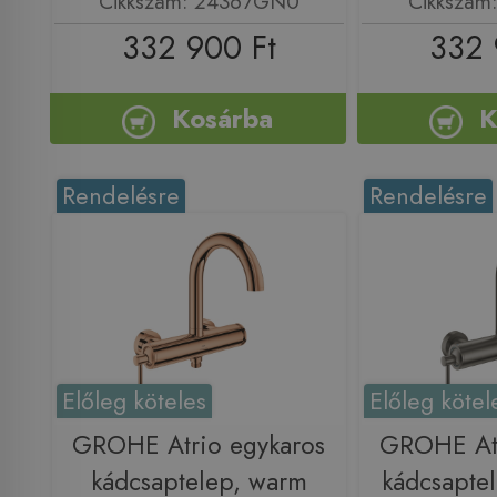
Cikkszám: 24367GN0
Cikkszám
332 900 Ft
332 
Kosárba
K
Rendelésre
Rendelésre
Előleg köteles
Előleg kötel
GROHE Atrio egykaros
GROHE Atr
kádcsaptelep, warm
kádcsapte