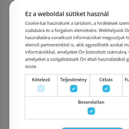
Azonosító: 175115
Azonosí
Ez a weboldal sütiket használ
Cikkszám: 8502DO
Cikkszá
Cookie-kat használunk a tartalom, a hirdetések szem
390 180 Ft
286 
szabására és a forgalom elemzésére. Webhelyünk Ön 
használatára vonatkozó információkat megosztjuk hi
elemző partnereinkkel is, akik egyesíthetik azokat m
Kosárba
K
információkkal, amelyeket Ön biztosított számukra,
amelyeket a szolgáltatásaik Ön általi használatából g
össze.
Mások ezeket
Kötelező
Teljesítmény
Célzás
F
megnézték
Besorolatlan
Rendelésre
-5%
Raktáron