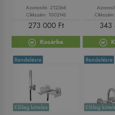
Azonosító: 212366
Azonosí
Cikkszám: 1002NS
Cikkszám
273 000 Ft
343 
Kosárba
K
Rendelésre
Rendelésre
Előleg köteles
Előleg kötel