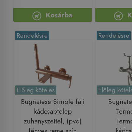
Kosárba
K
Rendelésre
Rendelésre
Előleg köteles
Előleg kötel
Bugnatese Simple fali
Bugnate
kádcsaptelep
Termo
zuhanyszettel, (pvd)
Termo
fényes rame szín
kádcs