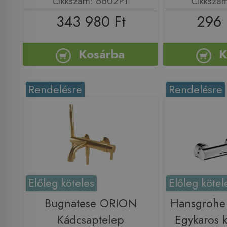
Cikkszám: 6602PT
Cikkszá
343 980 Ft
296 
Kosárba
K
Rendelésre
Rendelésre
Előleg köteles
Előleg kötel
Bugnatese ORION
Hansgrohe
Kádcsaptelep
Egykaros 