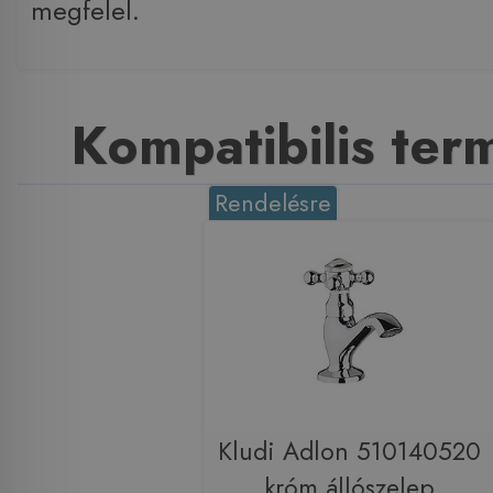
megfelel.
Kompatibilis te
Rendelésre
Kludi Adlon 510140520
króm állószelep