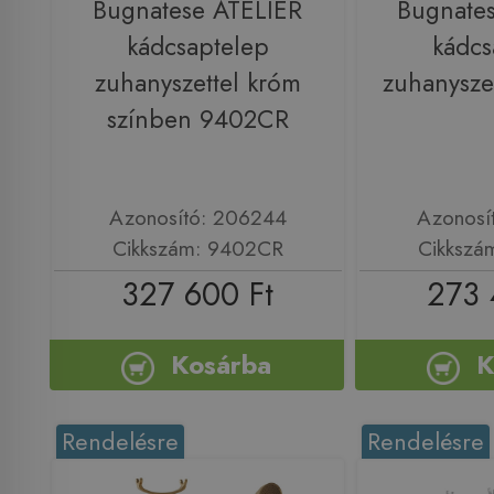
Bugnatese ATELIER
Bugnate
kádcsaptelep
kádcs
zuhanyszettel króm
zuhanysze
színben 9402CR
Azonosító: 206244
Azonosí
Cikkszám: 9402CR
Cikkszá
327 600 Ft
273 
Kosárba
K
Rendelésre
Rendelésre