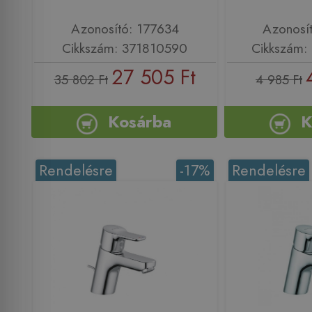
Azonosító: 177634
Azonosí
Cikkszám: 371810590
Cikkszám:
27 505 Ft
35 802 Ft
4 985 Ft
Kosárba
K
Rendelésre
-17%
Rendelésre