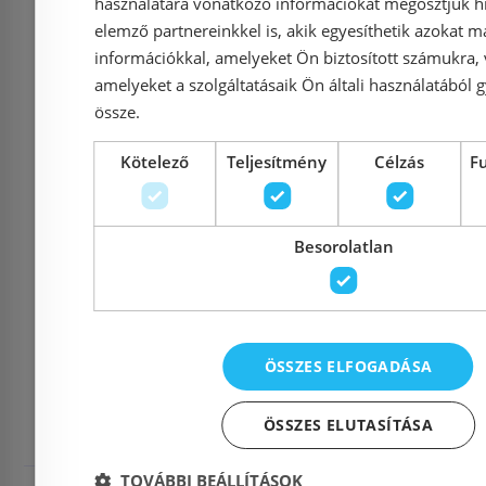
Kosárba
K
használatára vonatkozó információkat megosztjuk hi
elemző partnereinkkel is, akik egyesíthetik azokat m
információkkal, amelyeket Ön biztosított számukra,
amelyeket a szolgáltatásaik Ön általi használatából g
össze.
« Előző
Követ
Kötelező
Teljesítmény
Célzás
F
Besorolatlan
Termékek:
1 - 24 (779
1
2
‧‧‧
33
ÖSSZES ELFOGADÁSA
ÖSSZES ELUTASÍTÁSA
Kludi termékek
TOVÁBBI BEÁLLÍTÁSOK