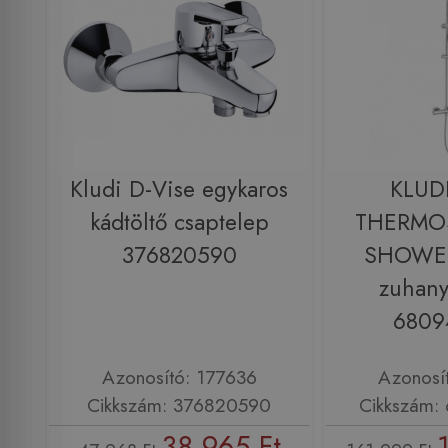
Kludi D-Vise egykaros
KLUD
kádtöltő csaptelep
THERMO
376820590
SHOWE
zuhany
6809
Azonosító: 177636
Azonosí
Cikkszám: 376820590
Cikkszám:
38 965 Ft