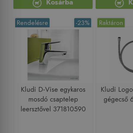
Kosárba
K
Rendelésre
-23%
Raktáron
Kludi D-Vise egykaros
Kludi Logo
mosdó csaptelep
gégecső 
leersztővel 371810590