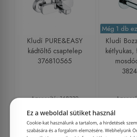
Még 1 db ez
Kludi PURE&EASY
Kludi Bozz 
kádtöltő csaptelep
kétlyukas, 
376810565
mosdóc
382
Azonosító: 168332
Azonosí
Cikkszám: 376810565
Cikkszám
Ez a weboldal sütiket használ
42 785 Ft
47 968 Ft
41 456 Ft
Cookie-kat használunk a tartalom, a hirdetések szem
szabására és a forgalom elemzésére. Webhelyünk Ön 