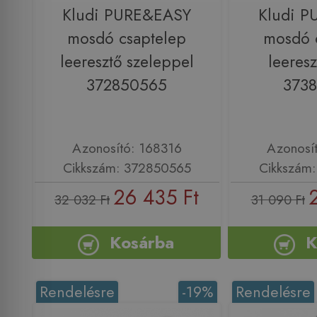
Kludi PURE&EASY
Kludi 
mosdó csaptelep
mosdó 
leeresztő szeleppel
leeresz
372850565
373
Azonosító: 168316
Azonosí
Cikkszám: 372850565
Cikkszám
26 435 Ft
32 032 Ft
31 090 Ft
Kosárba
K
Rendelésre
-19%
Rendelésre