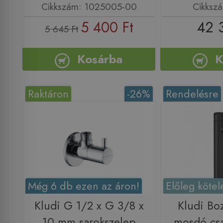
Cikkszám: 1025005-00
Cikksz
5 400 Ft
42 
5 645 Ft
Kosárba
K
Raktáron
-26%
Rendelésre
Még 6 db ezen az áron!
Előleg kötel
Kludi G 1/2 x G 3/8 x
Kludi Bo
10 mm sarokszelep
mosdó cs