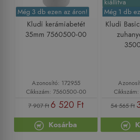
kiállítva
Még 3 db ezen az áron!
Még 1 db ez
Kludi kerámiabetét
Kludi Basic
35mm 7560500-00
zuhany
350
Azonosító: 172955
Azonosí
Cikkszám: 7560500-00
Cikkszám
6 520 Ft
7 907 Ft
54 565 Ft
Kosárba
K