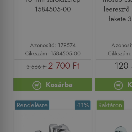
1584505-00
leeresztő 
fekete 
Azonosító: 179574
Azonosí
Cikkszám: 1584505-00
Cikkszám
2 700 Ft
120 
3 666 Ft
Kosárba
K
Rendelésre
-11%
Raktáron