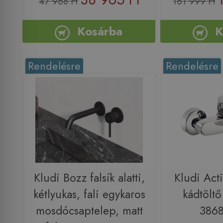
47 968 Ft
161 999 Ft
Kosárba
K
Rendelésre
Rendelésre
Kludi Bozz falsík alatti,
Kludi Act
kétlyukas, fali egykaros
kádtöltő
mosdócsaptelep, matt
386