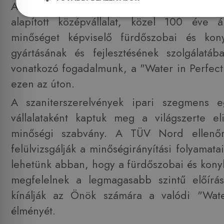
A
KLUDI
a németországi Sauerland ré
alapított középvállalat, közel 100 éve á
minőséget képviselő fürdőszobai és kon
gyártásának és fejlesztésének szolgálatá
vonatkozó fogadalmunk, a "Water in Perfect
ezen az úton.
A szaniterszerelvények ipari szegmens 
vállalataként kaptuk meg a világszerte e
minőségi szabvány. A TÜV Nord ellenőr
felülvizsgálják a minőségirányítási folyamatai
lehetünk abban, hogy a fürdőszobai és kony
megfelelnek a legmagasabb szintű előírá
kínálják az Önök számára a valódi "Wate
élményét.