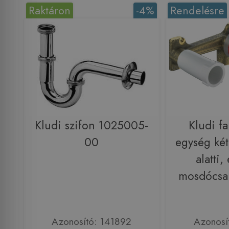
Raktáron
-4%
Rendelésre
Kludi szifon 1025005-
Kludi fa
00
egység kétl
alatti,
mosdócsa
Azonosító: 141892
Azonosí