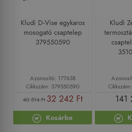
Kludi D-Vise egykaros
Kludi Z
mosogató csaptelep
termosztá
379550590
csapte
351
Azonosító: 177638
Azonosí
Cikkszám: 379550590
Cikkszám
32 242 Ft
141 
40 514 Ft
Kosárba
K