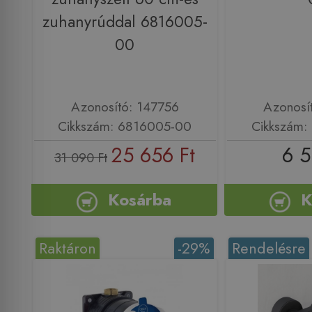
zuhanyrúddal 6816005-
00
Azonosító: 147756
Azonosí
Cikkszám: 6816005-00
Cikkszám:
25 656 Ft
6 5
31 090 Ft
Kosárba
K
Raktáron
-29%
Rendelésre