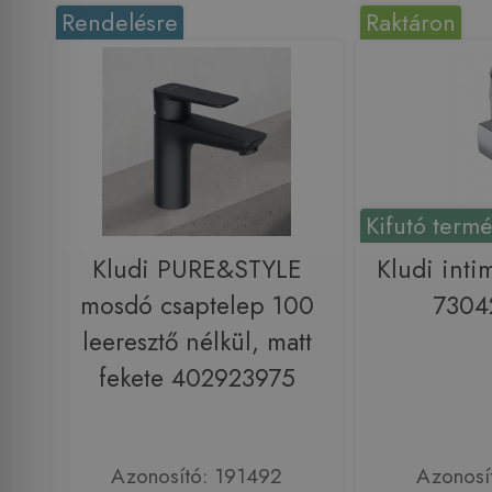
Rendelésre
Raktáron
Kifutó term
Kludi PURE&STYLE
Kludi inti
mosdó csaptelep 100
7304
leeresztő nélkül, matt
fekete 402923975
Azonosító: 191492
Azonosí