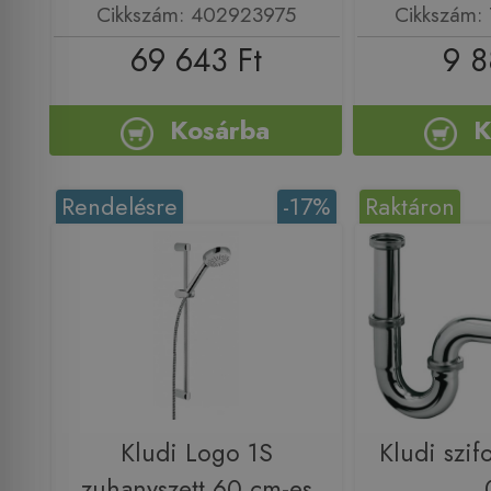
Cikkszám: 402923975
Cikkszám:
69 643 Ft
9 8
Kosárba
K
Rendelésre
-17%
Raktáron
Kludi Logo 1S
Kludi szi
zuhanyszett 60 cm-es