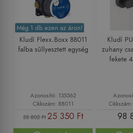
Még 1 db ezen az áron!
Kludi Flexx.Boxx 88011
Kludi P
falba süllyesztett egység
zuhany csa
fekete 
Azonosító: 135362
Azonosí
Cikkszám: 88011
Cikkszám
25 350 Ft
98 
35 802 Ft