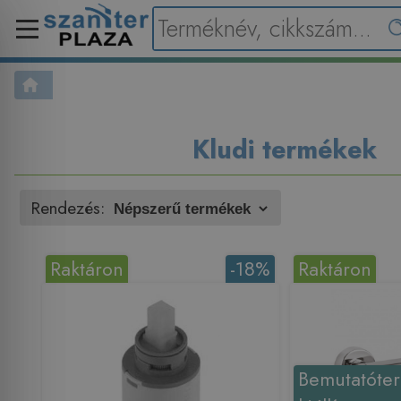
Kludi termékek
Rendezés:
Raktáron
-18%
Raktáron
Bemutatóte