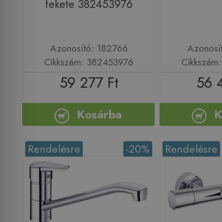
fekete 382453976
Azonosító: 182766
Azonosí
Cikkszám: 382453976
Cikkszám
59 277 Ft
56 
Kosárba
K
Rendelésre
-20%
Rendelésre