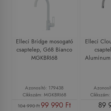
Elleci Bridge mosogató
Elleci Cl
csaptelep, G68 Bianco
csapte
MGKBRI68
Aluminu
Azonosító: 179438
Azonosí
Cikkszám: MGKBRI68
Cikkszám
99 990 Ft
89 
104 990 Ft