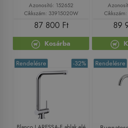
Azonosító: 152652
Azonosí
Cikkszám: 33915020W
Cikkszám
87 800 Ft
89 
Kosárba
K
Rendelésre
-32%
Rendelésre
Blanco LARESSA-F ablak elé
Bugnatese