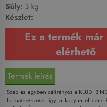
Súly:
3 kg
Készlet:
Ez a termék már
elérhető
Termék leírás
Szép és egyben célirányos a KLUDI BI
formatervezése, így a konyha el sem 