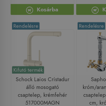
Kosárba
K
Rendelésre
Rendelésre
Kifutó termék
Schock Laios Cristadur
Saph
álló mosogató
króm/ara
csaptelep, krémfehér
csaptelep
517000MAGN
cm, kr