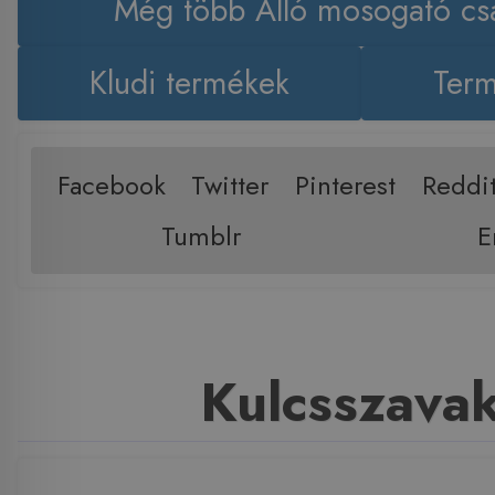
Még több Álló mosogató cs
Kludi termékek
Term
Facebook
Twitter
Pinterest
Reddi
Tumblr
E
Kulcsszava