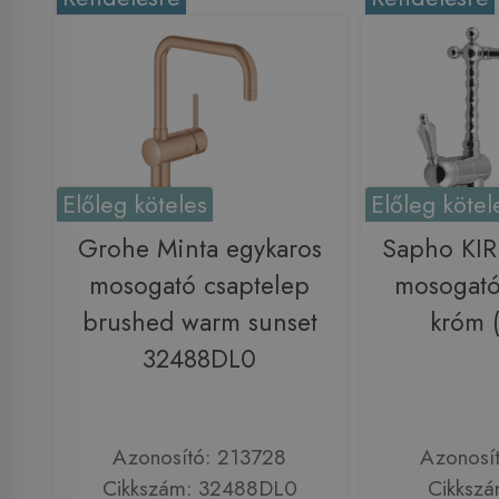
Előleg köteles
Előleg kötel
Grohe Minta egykaros
Sapho KI
mosogató csaptelep
mosogató
brushed warm sunset
króm 
32488DL0
Azonosító: 213728
Azonosí
Cikkszám: 32488DL0
Cikkszá