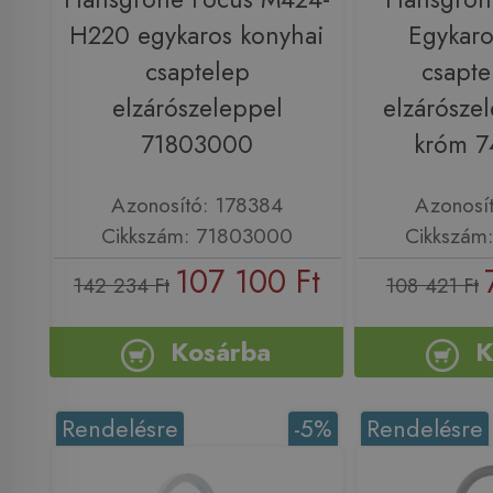
H220 egykaros konyhai
Egykaro
csaptelep
csapte
elzárószeleppel
elzárószel
71803000
króm 
Azonosító: 178384
Azonosí
Cikkszám: 71803000
Cikkszám
107 100 Ft
142 234 Ft
108 421 Ft
Kosárba
K
Rendelésre
-5%
Rendelésre