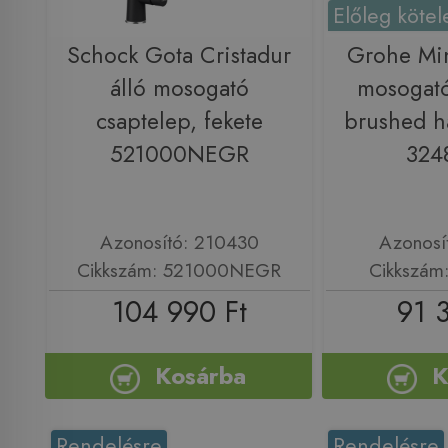
Előleg kötel
Schock Gota Cristadur
Grohe Min
álló mosogató
mosogató
csaptelep, fekete
brushed h
521000NEGR
324
Azonosító: 210430
Azonosí
Cikkszám: 521000NEGR
Cikkszám
104 990 Ft
91 
Kosárba
K
Rendelésre
Rendelésre