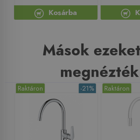
Kosárba
K
Mások ezeket
megnézték
Raktáron
-21%
Raktáron