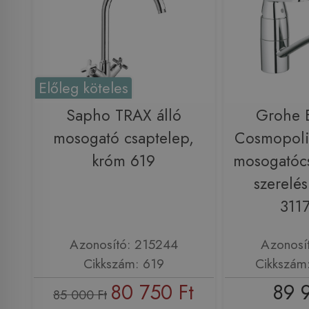
Előleg köteles
Sapho TRAX álló
Grohe 
mosogató csaptelep,
Cosmopoli
króm 619
mosogatócs
szerelé
311
Azonosító: 215244
Azonosí
Cikkszám: 619
Cikkszám
80 750 Ft
89 
85 000 Ft