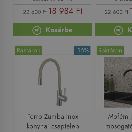
18 984 Ft
22 600 Ft
22 600 Ft
Kosárba
K
Raktáron
-16%
Raktáron
Ferro Zumba Inox
Mofém J
konyhai csaptelep
mosogató