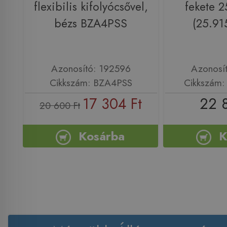
flexibilis kifolyócsővel,
fekete 
bézs BZA4PSS
(25.91
Azonosító: 192596
Azonosí
Cikkszám: BZA4PSS
Cikkszám
17 304 Ft
22 
20 600 Ft
Kosárba
K