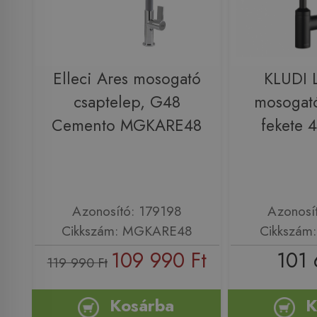
Elleci Ares mosogató
KLUDI 
csaptelep, G48
mosogató
Cemento MGKARE48
fekete 
Azonosító: 179198
Azonosí
Cikkszám: MGKARE48
Cikkszám
109 990 Ft
101 
119 990 Ft
Kosárba
K