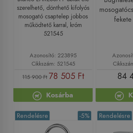
szerelhető, dönthető kifolyós
mosogatócs
mosogató csaptelep jobbos
feket
működtető karral, króm
521545
Azonosító: 223895
Azonosí
Cikkszám: 521545
Cikkszá
78 505 Ft
84 
115 900 Ft
Kosárba
K
Rendelésre
-5%
Rendelésre