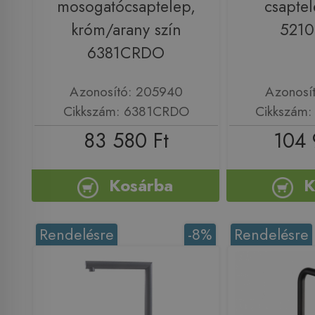
mosogatócsaptelep,
csaptel
króm/arany szín
521
6381CRDO
Azonosító: 205940
Azonosí
Cikkszám: 6381CRDO
Cikkszám
83 580 Ft
104 
Kosárba
K
Rendelésre
-8%
Rendelésre