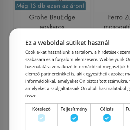
Még 13 db ezen az áron!
Grohe BauEdge
Ferro Z
egykaros
mosogató
mosogatócsaptelep
flexibilis 
Ez a weboldal sütiket használ
31367001
fehér
Cookie-kat használunk a tartalom, a hirdetések szem
szabására és a forgalom elemzésére. Webhelyünk Ön 
használatára vonatkozó információkat megosztjuk hi
Azonosító: 179657
Azonosí
elemző partnereinkkel is, akik egyesíthetik azokat m
Cikkszám: 31367001
Cikksz
információkkal, amelyeket Ön biztosított számukra,
amelyeket a szolgáltatásaik Ön általi használatából g
27 180 Ft
34 306 Ft
22 600 Ft
össze.
Kosárba
K
Kötelező
Teljesítmény
Célzás
F