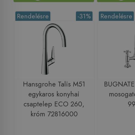
Rendelésre
-31%
Rendelésre
Hansgrohe Talis M51
BUGNATES
egykaros konyhai
mosogat
csaptelep ECO 260,
9
króm 72816000