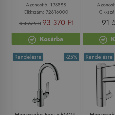
Azonosító: 193888
Azonosí
Cikkszám: 72816000
Cikksz
93 370 Ft
91 
134 665 Ft
Kosárba
K
Rendelésre
-25%
Rendelésre
Hansgrohe Focus M424-
Hansgroh