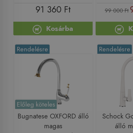
91 360 Ft
99 000 Ft
Kosárba
K
Rendelésre
Rendelésre
Előleg köteles
Bugnatese OXFORD álló
Schock Go
magas
álló 