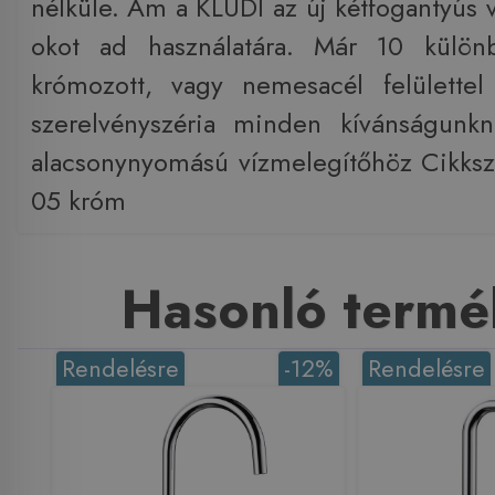
nélküle. Ám a KLUDI az új kétfogantyús v
okot ad használatára. Már 10 külön
krómozott, vagy nemesacél felülettel
szerelvényszéria minden kívánságunkn
alacsonynyomású vízmelegítőhöz Cikk
05 króm
Hasonló termé
Rendelésre
-12%
Rendelésre