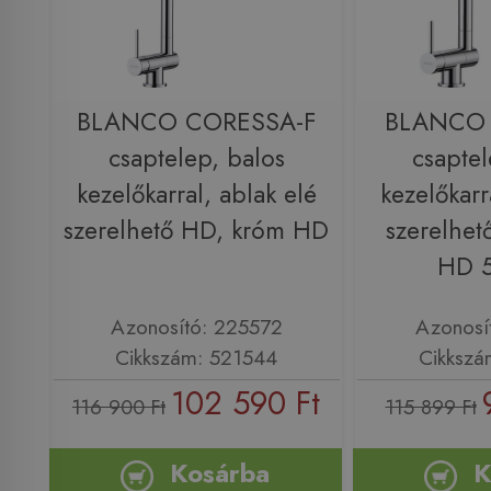
BLANCO CORESSA-F
BLANCO 
csaptelep, balos
csaptel
kezelőkarral, ablak elé
kezelőkarr
szerelhető HD, króm HD
szerelhet
HD 
Azonosító: 225572
Azonosí
Cikkszám: 521544
Cikkszá
102 590 Ft
116 900 Ft
115 899 Ft
Kosárba
K