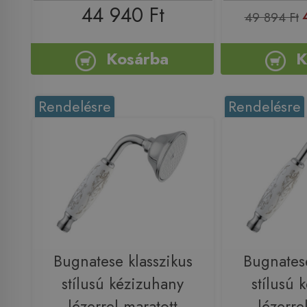
44 940 Ft
49 894 Ft
Kosárba
K
Rendelésre
Rendelésre
Bugnatese klasszikus
Bugnatese
stílusú kézizuhany
stílusú 
lézerrel maratott
lézerre