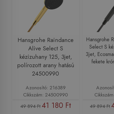
Hansgrohe Raindance
Hansgrohe R
Select S ké
Alive Select S
3jet, Ecosmar
kézizuhany 125, 3jet,
fekete kr
polírozott arany hatású
24500990
Azonosító: 216389
Azonosí
Cikkszám: 24500990
Cikkszám
41 180 Ft
49 894 Ft
49 894 Ft