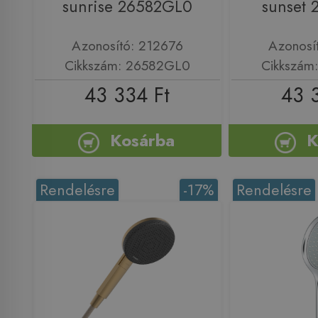
sunrise 26582GL0
sunset
Azonosító: 212676
Azonosí
Cikkszám: 26582GL0
Cikkszám
43 334 Ft
43 
Kosárba
K
Rendelésre
-17%
Rendelésre