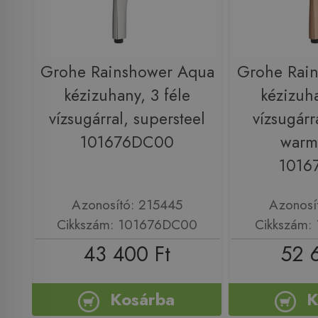
Grohe Rainshower Aqua
Grohe Rai
kézizuhany, 3 féle
kézizuha
vízsugárral, supersteel
vízsugárr
101676DC00
warm
1016
Azonosító: 215445
Azonosí
Cikkszám: 101676DC00
Cikkszám:
43 400 Ft
52 
Kosárba
K