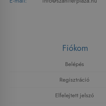
E-mail:
info@szaniterplaza.hu
Fiókom
Belépés
Regisztráció
Elfelejtett jelszó