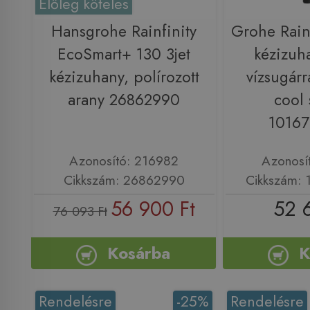
Előleg köteles
Hansgrohe Rainfinity
Grohe Rai
EcoSmart+ 130 3jet
kézizuha
kézizuhany, polírozott
vízsugárr
arany 26862990
cool 
1016
Azonosító: 216982
Azonosí
Cikkszám: 26862990
Cikkszám:
56 900 Ft
52 
76 093 Ft
Kosárba
K
Rendelésre
-25%
Rendelésre