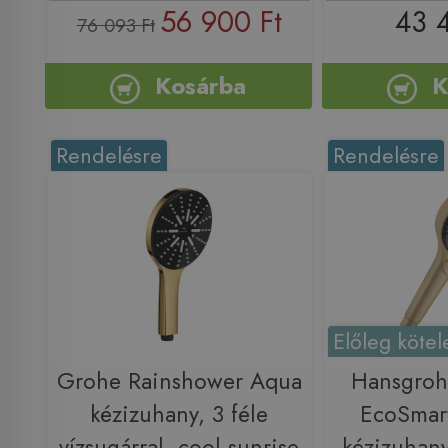
56 900 Ft
43 
76 093 Ft
Kosárba
K
Rendelésre
Rendelésre
Előleg kötel
Grohe Rainshower Aqua
Hansgrohe
kézizuhany, 3 féle
EcoSmart
vízsugárral, cool sunrise
kézizuhany,