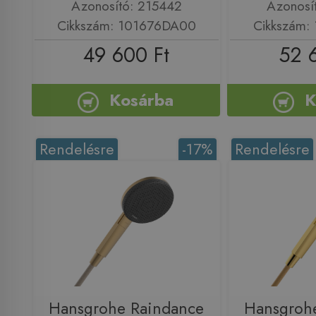
Azonosító: 215442
Azonosí
Cikkszám: 101676DA00
Cikkszám:
49 600 Ft
52 
Kosárba
K
Rendelésre
-17%
Rendelésre
Hansgrohe Raindance
Hansgroh