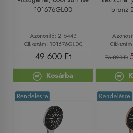
101676GL00
bronz 
Azonosító: 215443
Azonosí
Cikkszám: 101676GL00
Cikkszám
49 600 Ft
76 093 Ft
Kosárba
K
Rendelésre
Rendelésre