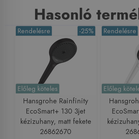
Hasonló termé
Rendelésre
-25%
Rendelésre
Előleg köteles
Előleg kötel
Hansgrohe Rainfinity
Hansgrohe
EcoSmart+ 130 3jet
EcoSmart
kézizuhany, matt fekete
kézizuhany
26862670
268