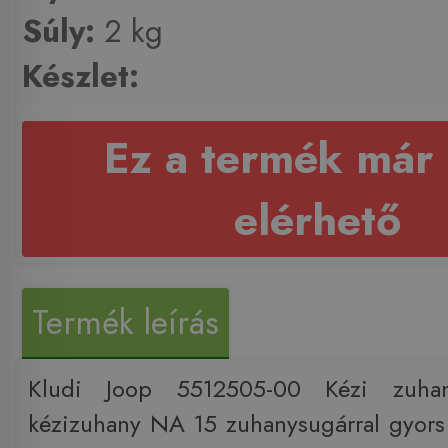
Súly:
2 kg
Készlet:
Ez a termék már
elérhető
Termék leírás
Kludi Joop 5512505-00 Kézi zuha
kézizuhany NA 15 zuhanysugárral gyors v