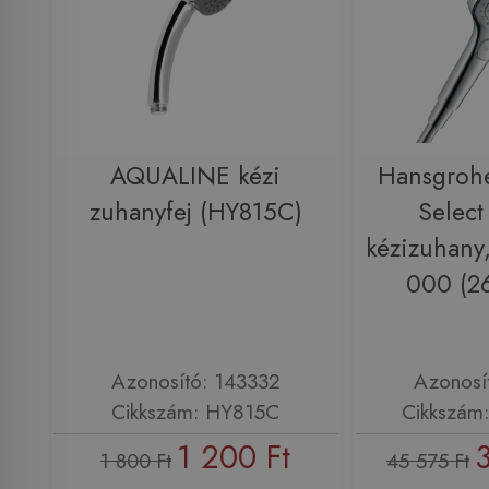
AQUALINE kézi
Hansgroh
zuhanyfej (HY815C)
Select
kézizuhany
000 (2
Azonosító: 143332
Azonosí
Cikkszám: HY815C
Cikkszám
1 200 Ft
1 800 Ft
45 575 Ft