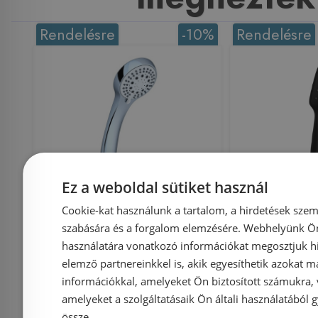
Rendelésre
-10%
Rendelésre
Ez a weboldal sütiket használ
Ravak multifunkciós
Ravak 958
Cookie-kat használunk a tartalom, a hirdetések szem
zuhanyfej 952.00, 5
zuhanyfej
szabására és a forgalom elemzésére. Webhelyünk Ön 
funkciós X07P008
fekete
használatára vonatkozó információkat megosztjuk hi
X0
elemző partnereinkkel is, akik egyesíthetik azokat m
információkkal, amelyeket Ön biztosított számukra,
amelyeket a szolgáltatásaik Ön általi használatából g
össze.