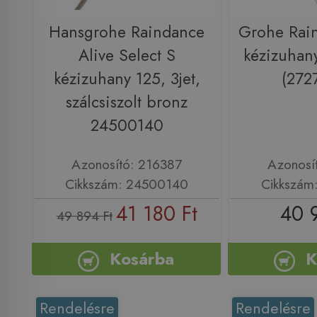
Hansgrohe Raindance
Grohe Rai
Alive Select S
kézizuhan
kézizuhany 125, 3jet,
(272
szálcsiszolt bronz
24500140
Azonosító: 216387
Azonosí
Cikkszám: 24500140
Cikkszám
41 180 Ft
40 
49 894 Ft
Kosárba
K
Rendelésre
Rendelésre