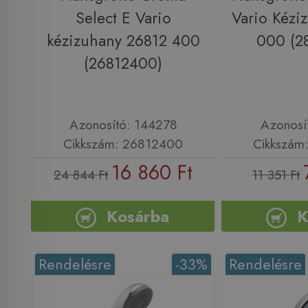
Select E Vario
Vario Kézi
kézizuhany 26812 400
000 (2
(26812400)
Azonosító: 144278
Azonosí
Cikkszám: 26812400
Cikkszám
16 860 Ft
24 844 Ft
11 351 Ft
Kosárba
K
Rendelésre
-33%
Rendelésre