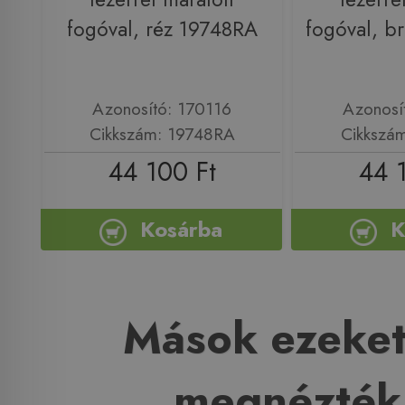
fogóval, réz 19748RA
fogóval, b
Azonosító: 170116
Azonosí
Cikkszám: 19748RA
Cikkszá
44 100 Ft
44 
Kosárba
K
Mások ezeket
megnézték