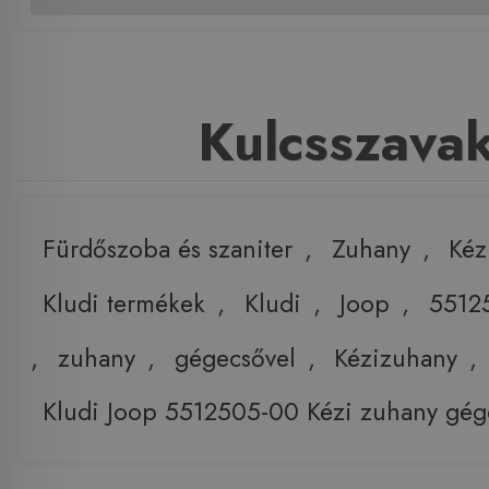
Kulcsszava
Fürdőszoba és szaniter
,
Zuhany
,
Kéz
Kludi termékek
,
Kludi
,
Joop
,
5512
,
zuhany
,
gégecsővel
,
Kézizuhany
,
Kludi Joop 5512505-00 Kézi zuhany gég