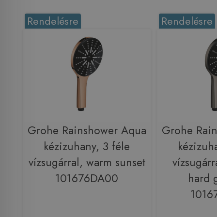
Rendelésre
Rendelésre
Grohe Rainshower Aqua
Grohe Rai
kézizuhany, 3 féle
kézizuha
vízsugárral, warm sunset
vízsugárr
101676DA00
hard 
1016