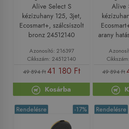
Alive Select S
Alive 
kézizuhany 125, 3jet,
kézizuhan
Ecosmart+, szálcsiszolt
Ecosmart+
bronz 24512140
arany hat
Azonosító: 216397
Azonosí
Cikkszám: 24512140
Cikkszám
41 180 Ft
49 894 Ft
49 894 Ft
Kosárba
K
Rendelésre
-17%
Rendelésre