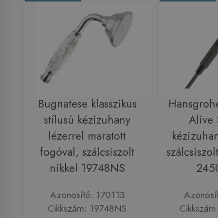
Bugnatese klasszikus
Hansgroh
stílusú kézizuhany
Alive 
lézerrel maratott
kézizuhan
fogóval, szálcsiszolt
szálcsiszol
nikkel 19748NS
245
Azonosító: 170113
Azonosí
Cikkszám: 19748NS
Cikkszám