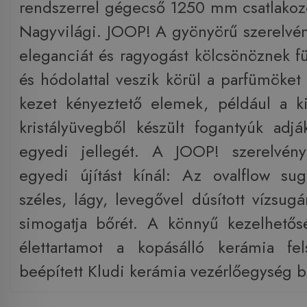
rendszerrel gégecső 1250 mm csatlakoz
Nagyvilági. JOOP! A gyönyörű szerelvén
eleganciát és ragyogást kölcsönöznek f
és hódolattal veszik körül a parfümöket
kezet kényeztető elemek, például a k
kristályüvegből készült fogantyúk adj
egyedi jellegét. A JOOP! szerelvén
egyedi újítást kínál: Az ovalflow su
széles, lágy, levegővel dúsított vízsug
simogatja bőrét. A könnyű kezelhetős
élettartamot a kopásálló kerámia fe
beépített Kludi kerámia vezérlőegység bi