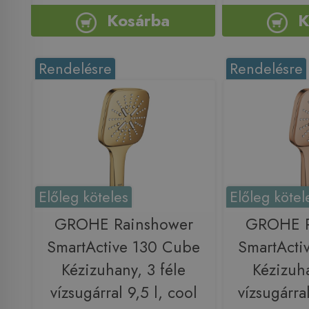
Kosárba
K
Rendelésre
Rendelésre
Előleg köteles
Előleg kötel
GROHE Rainshower
GROHE R
SmartActive 130 Cube
SmartActi
Kézizuhany, 3 féle
Kézizuha
vízsugárral 9,5 l, cool
vízsugárra