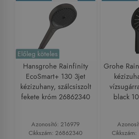
Előleg köteles
Hansgrohe Rainfinity
Grohe Rai
EcoSmart+ 130 3jet
kézizuha
kézizuhany, szálcsiszolt
vízsugárr
fekete króm 26862340
black 1
Azonosító: 216979
Azonosí
Cikkszám: 26862340
Cikkszám: