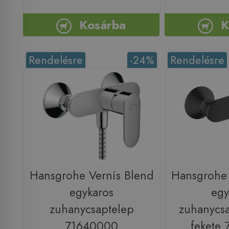
Kosárba
K
Rendelésre
-24%
Rendelésre
Hansgrohe Vernis Blend
Hansgrohe 
egykaros
egy
zuhanycsaptelep
zuhanycsa
71640000
fekete