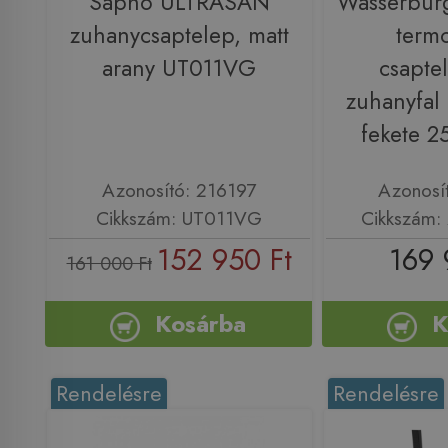
Sapho ULTRASAN
Wasserburg
zuhanycsaptelep, matt
termo
arany UT011VG
csapte
zuhanyfal 
fekete 2
Azonosító: 216197
Azonosí
Cikkszám: UT011VG
Cikkszám:
152 950 Ft
169 
161 000 Ft
Kosárba
K
Rendelésre
Rendelésre