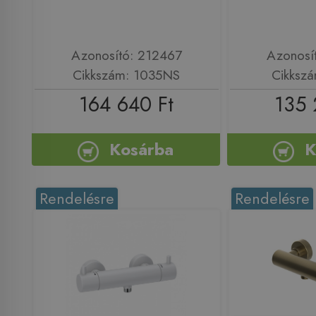
Azonosító: 212467
Azonosí
Cikkszám: 1035NS
Cikkszá
164 640 Ft
135 
Kosárba
K
Rendelésre
Rendelésre