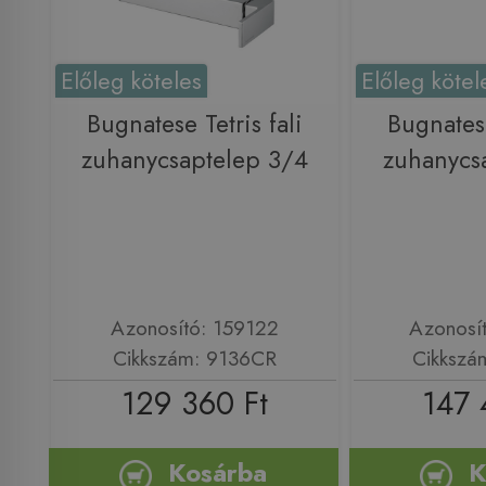
Előleg köteles
Előleg kötel
Bugnatese Tetris fali
Bugnatese
zuhanycsaptelep 3/4
zuhanycs
Azonosító: 159122
Azonosí
Cikkszám: 9136CR
Cikkszá
129 360 Ft
147 
Kosárba
K