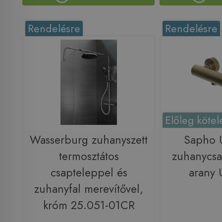
Rendelésre
Rendelésre
Előleg kötel
Wasserburg zuhanyszett
Sapho 
termosztátos
zuhanycsa
csapteleppel és
arany
zuhanyfal merevítővel,
króm 25.051-01CR