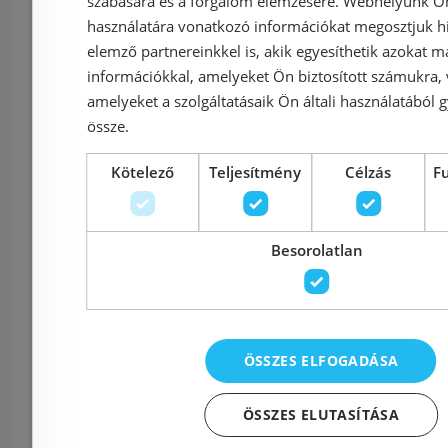
szabására és a forgalom elemzésére. Webhelyünk Ön 
Wellis MyLine Spa
GROHE Gr
használatára vonatkozó információkat megosztjuk hi
Cosmo zuhanycsaptelep
termoszt
elemző partnereinkkel is, akik egyesíthetik azokat m
ACS0206
csaptele
információkkal, amelyeket Ön biztosított számukra,
amelyeket a szolgáltatásaik Ön általi használatából g
össze.
Kötelező
Teljesítmény
Célzás
F
Azonosító: 165845
Azonosí
Cikkszám: ACS0206
Cikkszám
Besorolatlan
42 650 Ft
44 900 Ft
46 900 Ft
Kosárba
K
ÖSSZES ELFOGADÁSA
Raktáron
-15%
Raktáron
ÖSSZES ELUTASÍTÁSA