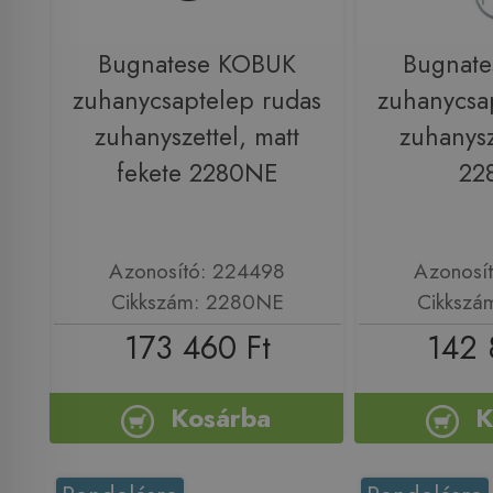
Bugnatese KOBUK
Bugnat
zuhanycsaptelep rudas
zuhanycsa
zuhanyszettel, matt
zuhanysz
fekete 2280NE
22
Azonosító: 224498
Azonosí
Cikkszám: 2280NE
Cikkszá
173 460 Ft
142 
Kosárba
K