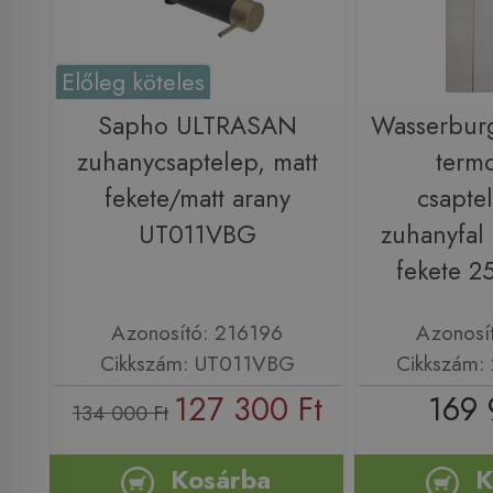
Előleg köteles
Sapho ULTRASAN
Wasserburg
zuhanycsaptelep, matt
termo
fekete/matt arany
csapte
UT011VBG
zuhanyfal 
fekete 2
Azonosító: 216196
Azonosí
Cikkszám: UT011VBG
Cikkszám:
127 300 Ft
169 
134 000 Ft
Kosárba
K