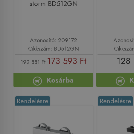
storm BD512GN
Azonosító: 209172
Azonosí
Cikkszám: BD512GN
Cikkszá
173 593 Ft
128 
192 881 Ft
Kosárba
K
Rendelésre
Rendelésre