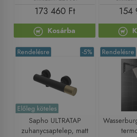
173 460 Ft
154 
Kosárba
K
Rendelésre
-5%
Rendelésre
Előleg köteles
Sapho ULTRATAP
Wasserburg
zuhanycsaptelep, matt
termo