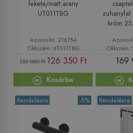
fekete/matt arany
csapte
UT011TBG
zuhanyfal 
króm 25
Azonosító: 216754
Azonosí
Cikkszám: UT011TBG
Cikkszám:
126 350 Ft
169 
133 000 Ft
Kosárba
K
Rendelésre
-5%
Rendelésre