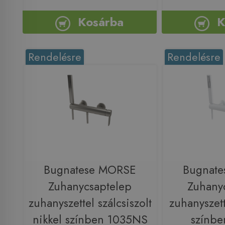
Kosárba
K
Rendelésre
Rendelésre
Bugnatese MORSE
Bugnat
Zuhanycsaptelep
Zuhany
zuhanyszettel szálcsiszolt
zuhanyszett
nikkel színben 1035NS
színbe