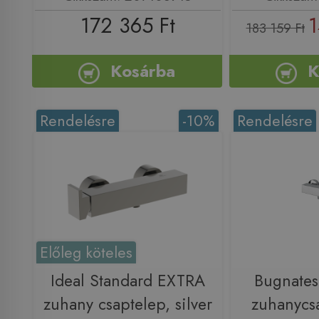
172 365 Ft
1
183 159 Ft
Kosárba
K
Rendelésre
-10%
Rendelésre
Előleg köteles
Ideal Standard EXTRA
Bugnatese
zuhany csaptelep, silver
zuhanycs