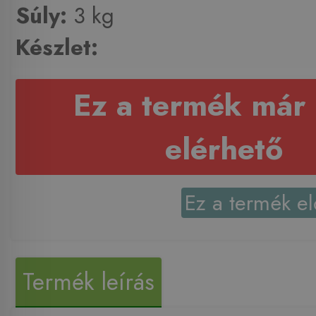
Súly:
3 kg
Készlet:
Ez a termék már
elérhető
Ez a termék el
Termék leírás