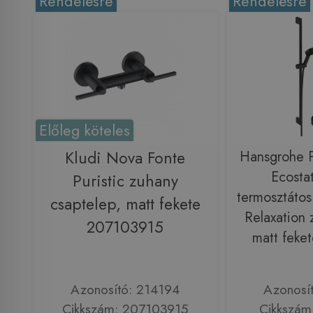
Rendelésre
Rendelésre
Előleg köteles
Kludi Nova Fonte
Hansgrohe Pu
Ecosta
Puristic zuhany
termosztátos
csaptelep, matt fekete
Relaxation 
207103915
matt feke
Azonosító: 214194
Azonosí
Cikkszám: 207103915
Cikkszám