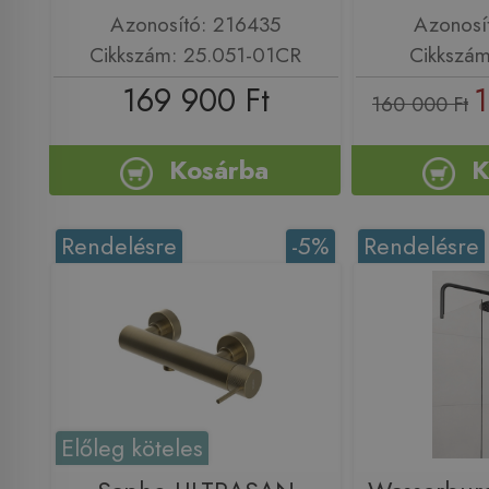
Azonosító: 216435
Azonosí
Cikkszám: 25.051-01CR
Cikkszá
169 900 Ft
1
160 000 Ft
Kosárba
K
Rendelésre
-5%
Rendelésre
Előleg köteles