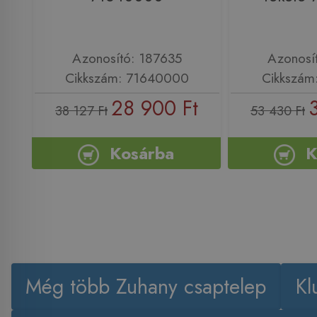
Azonosító: 187635
Azonosí
Cikkszám: 71640000
Cikkszám
28 900 Ft
38 127 Ft
53 430 Ft
Kosárba
K
Még több Zuhany csaptelep
Kl