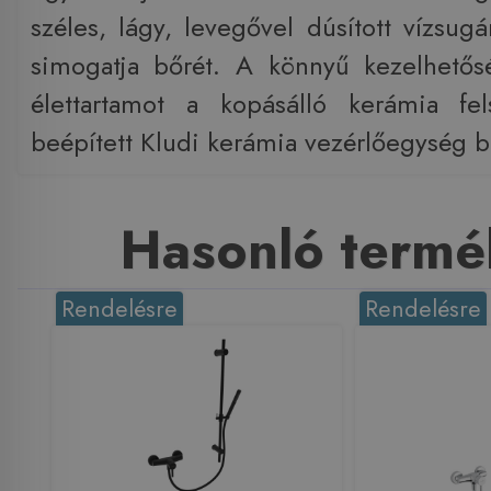
széles, lágy, levegővel dúsított vízsug
simogatja bőrét. A könnyű kezelhetős
élettartamot a kopásálló kerámia fe
beépített Kludi kerámia vezérlőegység bi
Hasonló termé
Rendelésre
Rendelésre