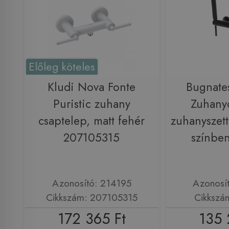
Előleg köteles
Kludi Nova Fonte
Bugnat
Puristic zuhany
Zuhany
csaptelep, matt fehér
zuhanyszett
207105315
színbe
Azonosító: 214195
Azonosí
Cikkszám: 207105315
Cikkszá
172 365 Ft
135 