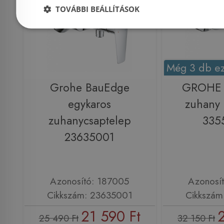
TOVÁBBI BEÁLLÍTÁSOK
Még 3 db ez
Grohe BauEdge
GROHE 
egykaros
zuhany 
zuhanycsaptelep
335
23635001
Azonosító: 187005
Azonosí
Cikkszám: 23635001
Cikkszám
21 590 Ft
25 490 Ft
32 150 Ft