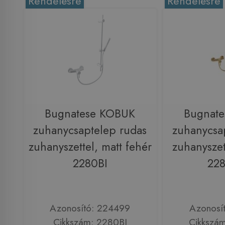
Rendelésre
Rendelésre
Bugnatese KOBUK
Bugnat
zuhanycsaptelep rudas
zuhanycsa
zuhanyszettel, matt fehér
zuhanyszet
2280BI
22
Azonosító: 224499
Azonosí
Cikkszám: 2280BI
Cikkszá