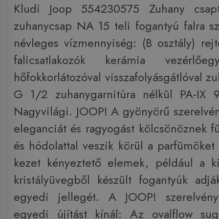
Kludi Joop 554230575 Zuhany csapt
zuhanycsap NA 15 teli fogantyú falra sz
névleges vízmennyiség: (B osztály) rejt
falicsatlakozók kerámia vezérlőegy
hőfokkorlátozóval visszafolyásgátlóval z
G 1/2 zuhanygarnitúra nélkül PA-IX 9
Nagyvilági. JOOP! A gyönyörű szerelvén
eleganciát és ragyogást kölcsönöznek f
és hódolattal veszik körül a parfümöket
kezet kényeztető elemek, például a k
kristályüvegből készült fogantyúk adj
egyedi jellegét. A JOOP! szerelvén
egyedi újítást kínál: Az ovalflow su