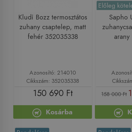
Előleg kötel
Kludi Bozz termosztátos
Sapho 
zuhany csaptelep, matt
zuhanycsa
fehér 352035338
arany
Azonosító: 214010
Azonosí
Cikkszám: 352035338
Cikkszá
150 690 Ft
158 000 Ft
Kosárba
K