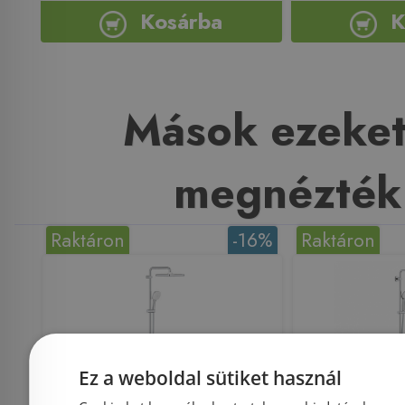
Kosárba
K
Mások ezeket
megnézték
Raktáron
-16%
Raktáron
Ez a weboldal sütiket használ