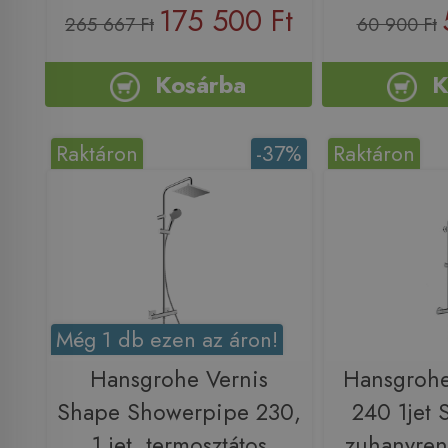
175 500 Ft
265 667 Ft
60 900 Ft
Kosárba
K
Raktáron
-37%
Raktáron
Még 1 db ezen az áron!
Hansgrohe Vernis
Hansgrohe
Shape Showerpipe 230,
240 1jet
1 jet, termosztátos
zuhanyren