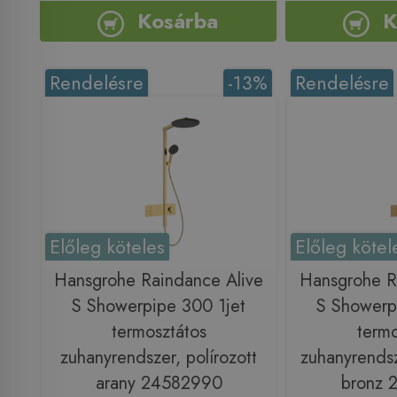
Kosárba
K
Rendelésre
-13%
Rendelésre
Előleg köteles
Előleg kötel
Hansgrohe Raindance Alive
Hansgrohe R
S Showerpipe 300 1jet
S Showerp
termosztátos
termo
zuhanyrendszer, polírozott
zuhanyrendsze
arany 24582990
bronz 