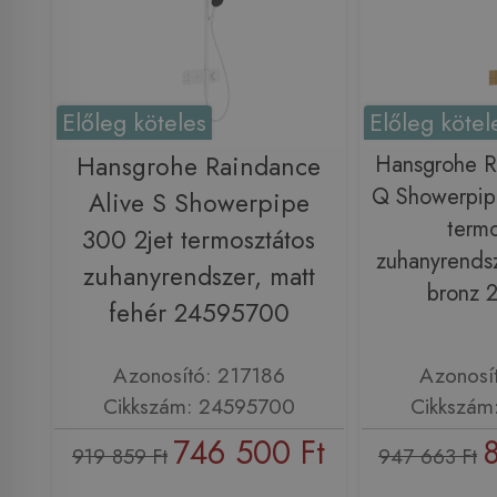
Előleg köteles
Előleg kötel
Hansgrohe Raindance
Hansgrohe R
Q Showerpip
Alive S Showerpipe
termo
300 2jet termosztátos
zuhanyrendsze
zuhanyrendszer, matt
bronz 
fehér 24595700
Azonosító: 217186
Azonosí
Cikkszám: 24595700
Cikkszám
746 500 Ft
919 859 Ft
947 663 Ft