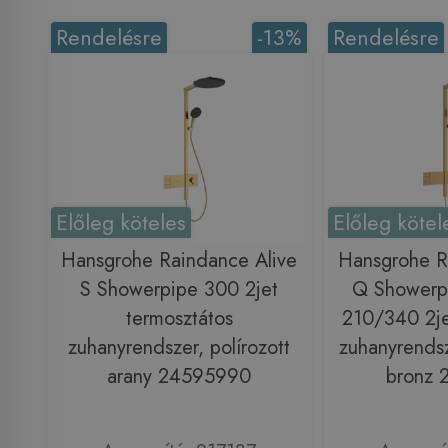
Rendelésre
-13%
Rendelésre
Előleg köteles
Előleg kötel
Hansgrohe Raindance Alive
Hansgrohe R
S Showerpipe 300 2jet
Q Showerp
termosztátos
210/340 2je
zuhanyrendszer, polírozott
zuhanyrendsze
arany 24595990
bronz 