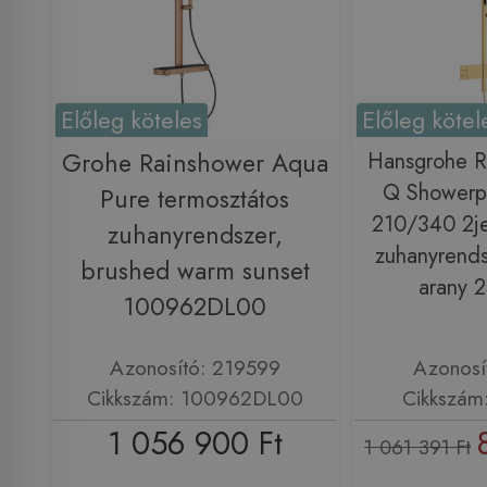
Előleg köteles
Előleg kötel
Grohe Rainshower Aqua
Hansgrohe R
Q Showerp
Pure termosztátos
210/340 2je
zuhanyrendszer,
zuhanyrendsz
brushed warm sunset
arany 
100962DL00
Azonosító: 219599
Azonosí
Cikkszám: 100962DL00
Cikkszám
1 056 900 Ft
1 061 391 Ft