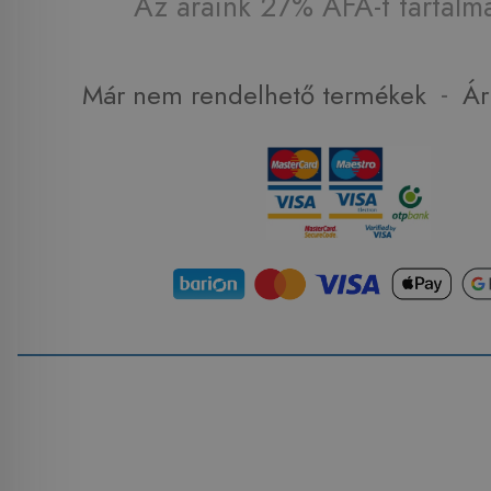
Az áraink 27% ÁFA-t tartalm
-
Már nem rendelhető termékek
Ár