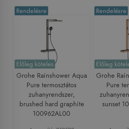
Rendelésre
Rendelésre
Előleg köteles
Előleg kötel
Grohe Rainshower Aqua
Grohe Rai
Pure termosztátos
Pure te
zuhanyrendszer,
zuhanyren
brushed hard graphite
sunset 
100962AL00