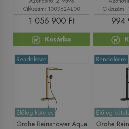
Azonosító: 219598
Azonosí
Cikkszám: 100962AL00
Cikkszám:
1 056 900 Ft
994 
Kosárba
K
Rendelésre
Rendelésre
Előleg köteles
Előleg kötel
Grohe Rainshower Aqua
Grohe Rai