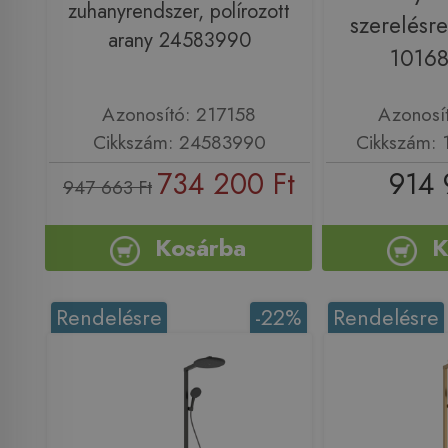
zuhanyrendszer, polírozott
szerelésre
arany 24583990
1016
Azonosító: 217158
Azonosí
Cikkszám: 24583990
Cikkszám:
734 200 Ft
914 
947 663 Ft
Kosárba
K
Rendelésre
-22%
Rendelésre