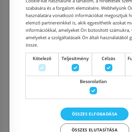
Cookie-kat használunk a tartalom, a hirdetések szem
szabására és a forgalom elemzésére. Webhelyünk Ön 
Grohe Tempesta System
Grohe Eu
használatára vonatkozó információkat megosztjuk hi
250 Cube termosztátos
zuhany
elemző partnereinkkel is, akik egyesíthetik azokat m
információkkal, amelyeket Ön biztosított számukra,
zuhanyrendszer, króm
termo
amelyeket a szolgáltatásaik Ön általi használatából g
26689001
csaptelep
össze.
Kötelező
Teljesítmény
Célzás
F
Azonosító: 211026
Azonosí
Cikkszám: 26689001
Cikkszám
Besorolatlan
117 990 Ft
140 023 Ft
178 740 Ft
Kosárba
K
ÖSSZES ELFOGADÁSA
Raktáron
-34%
Raktáron
ÖSSZES ELUTASÍTÁSA