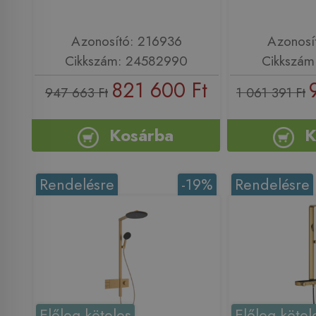
Azonosító: 216936
Azonosí
Cikkszám: 24582990
Cikkszám
821 600 Ft
947 663 Ft
1 061 391 Ft
Kosárba
K
Rendelésre
-19%
Rendelésre
Előleg köteles
Előleg kötel