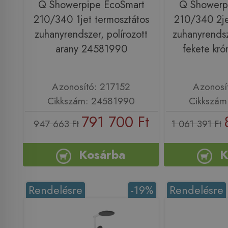
Q Showerpipe EcoSmart
Q Showerp
210/340 1jet termosztátos
210/340 2je
zuhanyrendszer, polírozott
zuhanyrendsze
arany 24581990
fekete kr
Azonosító: 217152
Azonosí
Cikkszám: 24581990
Cikkszám
791 700 Ft
947 663 Ft
1 061 391 Ft
Kosárba
K
Rendelésre
-19%
Rendelésre