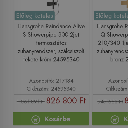
Előleg köteles
Előleg kötel
Hansgrohe Raindance Alive
Hansgrohe R
S Showerpipe 300 2jet
Q Showerp
termosztátos
210/340 1je
zuhanyrendszer, szálcsiszolt
zuhanyrendsze
fekete króm 24595340
bronz 
Azonosító: 217184
Azonosí
Cikkszám: 24595340
Cikkszám
826 800 Ft
1 061 391 Ft
947 663 Ft
Kosárba
K