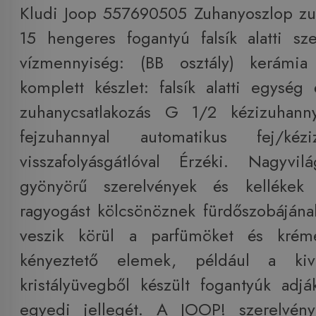
Kludi Joop 557690505 Zuhanyoszlop z
15 hengeres fogantyú falsík alatti sz
vízmennyiség: (BB osztály) kerámia
komplett készlet: falsík alatti egység 
zuhanycsatlakozás G 1/2 kézizuhann
fejzuhannyal automatikus fej/kéz
visszafolyásgátlóval Érzéki. Nagyv
gyönyörű szerelvények és kellékek 
ragyogást kölcsönöznek fürdőszobájának
veszik körül a parfümöket és krém
kényeztető elemek, például a ki
kristályüvegből készült fogantyúk adj
egyedi jellegét. A JOOP! szerelvén