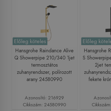
Előleg köteles
Előleg kötel
Hansgrohe Raindance Alive
Hansgrohe R
Q Showerpipe 210/340 1jet
S Showerpip
termosztátos
2jet te
zuhanyrendszer, polírozott
zuhanyrendsze
arany 24580990
fekete kr
Azonosító: 216929
Azonosí
Cikkszám: 24580990
Cikkszám