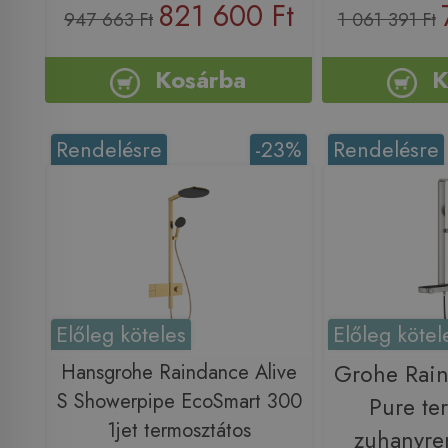
821 600 Ft
947 663 Ft
1 061 391 Ft
Kosárba
K
Rendelésre
-23%
Rendelésre
Előleg köteles
Előleg kötel
Hansgrohe Raindance Alive
Grohe Rai
S Showerpipe EcoSmart 300
Pure te
1jet termosztátos
zuhanyren