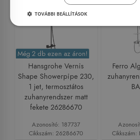
TOVÁBBI BEÁLLÍTÁSOK
Még 2 db ezen az áron!
Hansgrohe Vernis
Ferro Al
Shape Showerpipe 230,
zuhanyren
1 jet, termosztátos
B
zuhanyrendszer matt
fekete 26286670
Azonosító: 187737
Azonosí
Cikkszám: 26286670
Cikkszám: