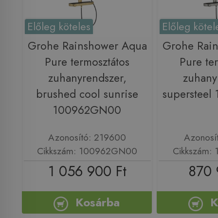
Előleg köteles
Előleg kötel
Grohe Rainshower Aqua
Grohe Rai
Pure termosztátos
Pure te
zuhanyrendszer,
zuhany
brushed cool sunrise
superstee
100962GN00
Azonosító: 219600
Azonosí
Cikkszám: 100962GN00
Cikkszám:
1 056 900 Ft
870 
Kosárba
K