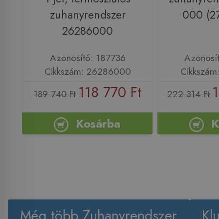
zuhanyrendszer
000 (2
26286000
Azonosító: 187736
Azonosí
Cikkszám: 26286000
Cikkszám
118 770 Ft
1
189 740 Ft
222 314 Ft
Kosárba
K
Még több Zuhanyrendszer
Kl