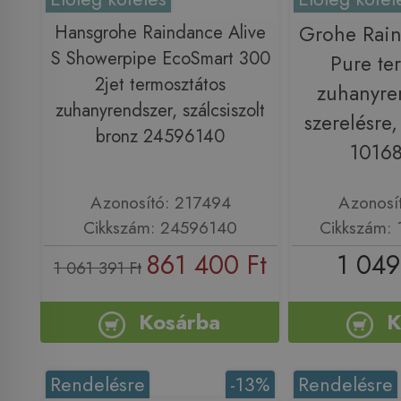
Hansgrohe Raindance Alive
Grohe Rai
S Showerpipe EcoSmart 300
Pure te
2jet termosztátos
zuhanyren
zuhanyrendszer, szálcsiszolt
szerelésre,
bronz 24596140
1016
Azonosító: 217494
Azonosí
Cikkszám: 24596140
Cikkszám:
861 400 Ft
1 049
1 061 391 Ft
Kosárba
K
Rendelésre
-13%
Rendelésre