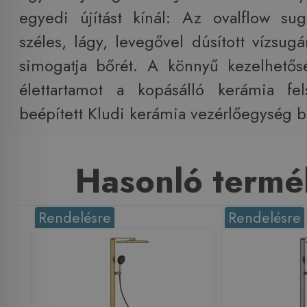
egyedi újítást kínál: Az ovalflow su
széles, lágy, levegővel dúsított vízsug
simogatja bőrét. A könnyű kezelhetős
élettartamot a kopásálló kerámia fe
beépített Kludi kerámia vezérlőegység bi
Hasonló termé
Rendelésre
Rendelésre