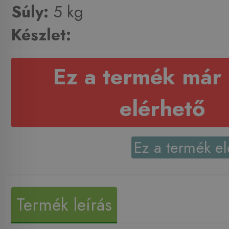
Súly:
5 kg
Készlet:
Ez a termék már
elérhető
Ez a termék el
Termék leírás