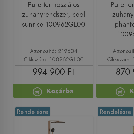
Pure termosztátos
Pure te
zuhanyrendszer, cool
zuhany
sunrise 100962GL00
phant
1009
Azonosító: 219604
Azonosí
Cikkszám: 100962GL00
Cikkszám:
994 900 Ft
870 
Kosárba
K
Rendelésre
Rendelésre