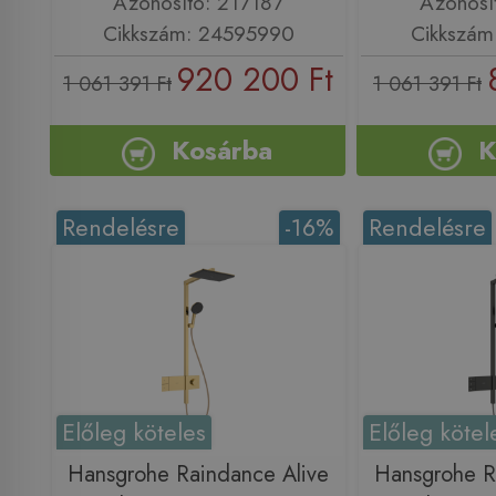
Azonosító: 217187
Azonosí
Cikkszám: 24595990
Cikkszám
920 200 Ft
1 061 391 Ft
1 061 391 Ft
Kosárba
K
Rendelésre
-16%
Rendelésre
Előleg köteles
Előleg kötel
Hansgrohe Raindance Alive
Hansgrohe R