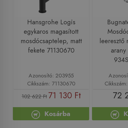
Hansgrohe Logis
Bugnat
egykaros magasított
Mosdóc
mosdócsaptelep, matt
leeresztő 
fekete 71130670
arany
934
Azonosító: 203955
Azonosí
Cikkszám: 71130670
Cikkszám
71 130 Ft
72 
102 622 Ft
Kosárba
K