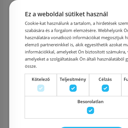
egykaros
mosdó 
mosdócsaptelep 100,
leeresztő
Ez a weboldal sütiket használ
automata
Cookie-kat használunk a tartalom, a hirdetések szem
lefolyógarnitúrával
szabására és a forgalom elemzésére. Webhelyünk Ön 
71551000
használatára vonatkozó információkat megosztjuk hi
Azonosító: 187584
Azonosí
elemző partnereinkkel is, akik egyesíthetik azokat m
információkkal, amelyeket Ön biztosított számukra,
Cikkszám: 71551000
Cikkszám
amelyeket a szolgáltatásaik Ön általi használatából g
29 500 Ft
43 228 Ft
29 348 Ft
össze.
Kötelező
Teljesítmény
Célzás
F
Kosárba
K
Besorolatlan
Raktáron
-32%
Raktáron