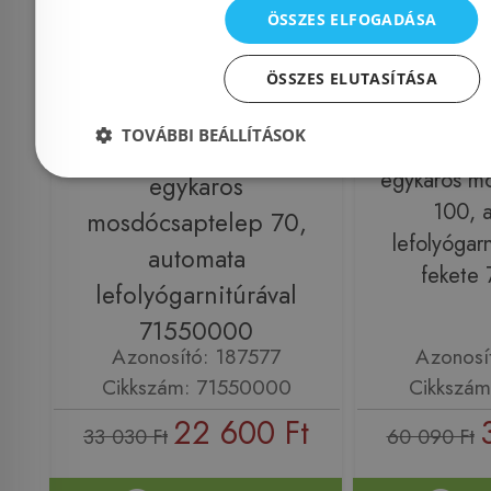
ÖSSZES ELFOGADÁSA
ÖSSZES ELUTASÍTÁSA
Még 16 db ezen az áron!
Még 5 db ez
TOVÁBBI BEÁLLÍTÁSOK
Hansgrohe Vernis Blend
Hansgrohe 
egykaros m
egykaros
100, 
mosdócsaptelep 70,
lefolyógarn
automata
fekete
lefolyógarnitúrával
71550000
Azonosító: 187577
Azonosí
Cikkszám: 71550000
Cikkszám
22 600 Ft
33 030 Ft
60 090 Ft