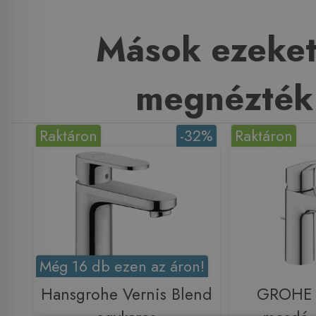
Mások ezeket
megnézték
Raktáron
-32%
Raktáron
Még 16 db ezen az áron!
Hansgrohe Vernis Blend
GROHE 