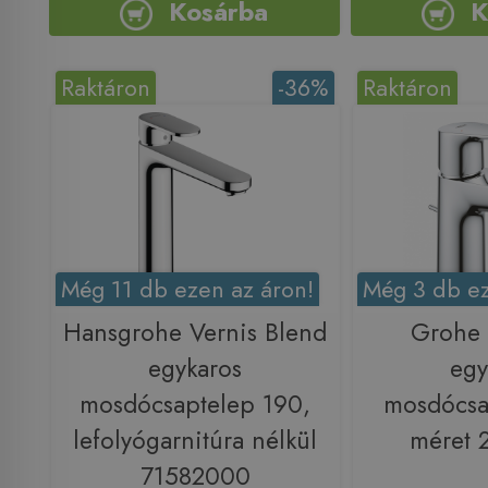
Kosárba
K
Raktáron
-36%
Raktáron
Még 11 db ezen az áron!
Még 3 db ez
Hansgrohe Vernis Blend
Grohe
egykaros
egy
mosdócsaptelep 190,
mosdócsa
lefolyógarnitúra nélkül
méret 
71582000