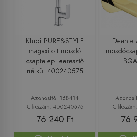
Kludi PURE&STYLE
Deante A
magasított mosdó
mosdócsap
csaptelep leeresztő
BQA
nélkül 400240575
Azonosító: 168414
Azonosí
Cikkszám: 400240575
Cikkszám
76 240 Ft
76 