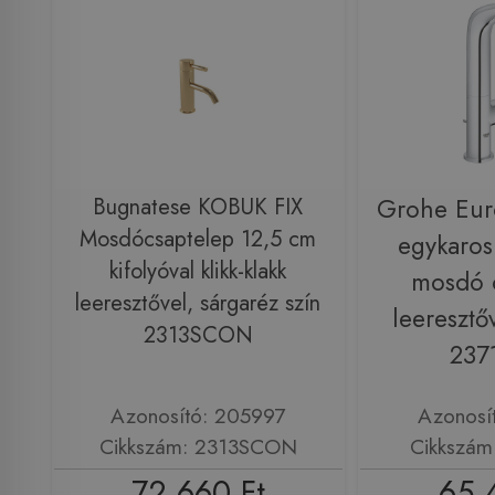
Bugnatese KOBUK FIX
Grohe Euro
Mosdócsaptelep 12,5 cm
egykaros
kifolyóval klikk-klakk
mosdó 
leeresztővel, sárgaréz szín
leeresztő
2313SCON
237
Azonosító: 205997
Azonosí
Cikkszám: 2313SCON
Cikkszám
72 660 Ft
65 