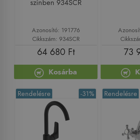
színben 934SCR
Azonosító: 191776
Azonosí
Cikkszám: 934SCR
Cikksz
64 680 Ft
73 
Kosárba
K
Rendelésre
-31%
Rendelésre