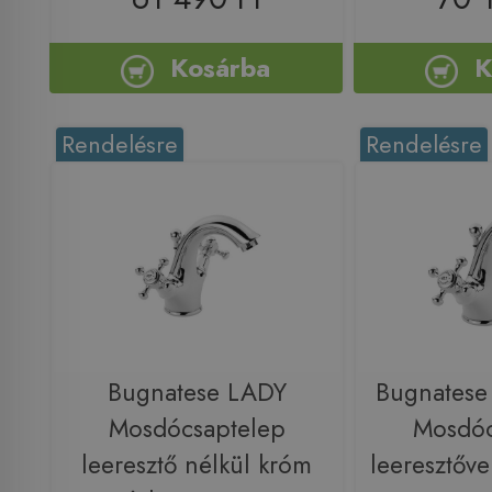
Kosárba
K
Rendelésre
Rendelésre
Bugnatese LADY
Bugnatese
Mosdócsaptelep
Mosdóc
leeresztő nélkül króm
leeresztőv