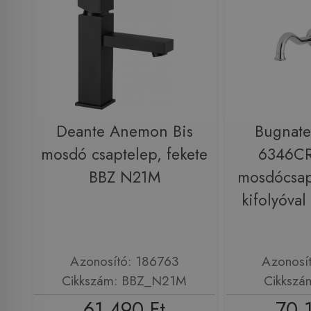
Deante Anemon Bis
Bugnate
mosdó csaptelep, fekete
6346CR 
BBZ N21M
mosdócsap
kifolyóva
Azonosító: 186763
Azonosí
Cikkszám: BBZ_N21M
Cikkszá
61 490 Ft
70 