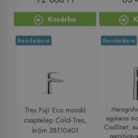
Kosárba
K
Rendelésre
Rendelésre
Tres Fuji Eco mosdó
Hansgrohe
egykaros mo
csaptelep Cold-Tres,
CoolStart, au
króm 28110401
garnitúráv