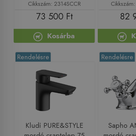
Cikkszám: 2314SCCR
Cikkszám
73 500 Ft
82 
Kosárba
K
Rendelésre
Rendelésre
Kludi PURE&STYLE
Sapho A
mosdó csaptelep 75
mosdó csap