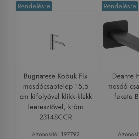
Rendelésre
Rendelésre
Bugnatese Kobuk Fix
Deante H
mosdócsaptelep 15,5
mosdó csa
cm kifolyóval klikk-klakk
fekete
leeresztővel, króm
2314SCCR
Azonosító: 197792
Azonosí