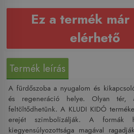
Ez a termék már
elérhető
Termék leírás
A fürdőszoba a nyugalom és kikapcsol
és regeneráció helye. Olyan tér, 
feltöltődhetünk. A KLUDI KIDÓ termék
erejét szimbolizálják. A formák 
kiegyensúlyozottsága magával ragadjá