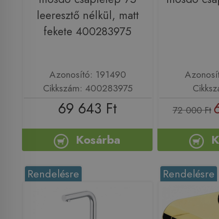
leeresztő nélkül, matt
fekete 400283975
Azonosító: 191490
Azonosí
Cikkszám: 400283975
Cikksz
69 643 Ft
72 000 Ft
Kosárba
K
Rendelésre
Rendelésre