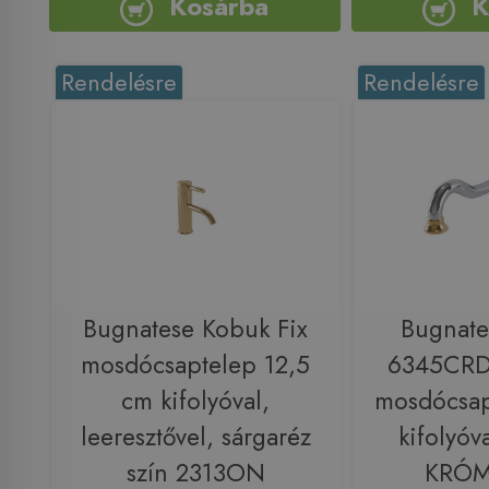
Kosárba
K
Rendelésre
Rendelésre
Bugnatese Kobuk Fix
Bugnate
mosdócsaptelep 12,5
6345CRDO
cm kifolyóval,
mosdócsap
leeresztővel, sárgaréz
kifolyó
szín 2313ON
KRÓ