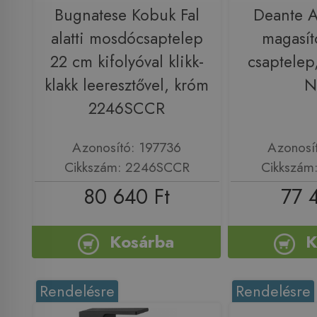
Bugnatese Kobuk Fal
Deante 
alatti mosdócsaptelep
magasít
22 cm kifolyóval klikk-
csaptelep
klakk leeresztővel, króm
N
2246SCCR
Azonosító: 197736
Azonosí
Cikkszám: 2246SCCR
Cikkszám
80 640 Ft
77 
Kosárba
K
Rendelésre
Rendelésre