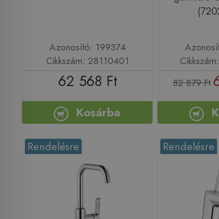
(720
Azonosító: 199374
Azonosí
Cikkszám: 28110401
Cikkszám
62 568 Ft
82 879 Ft
Kosárba
K
Rendelésre
Rendelésre