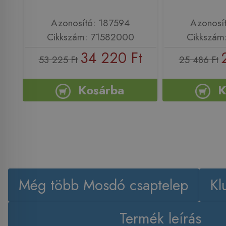
Azonosító: 187594
Azonosí
Cikkszám: 71582000
Cikkszám
34 220 Ft
53 225 Ft
25 486 Ft
Kosárba
K
Még több Mosdó csaptelep
Kl
Termék leírás