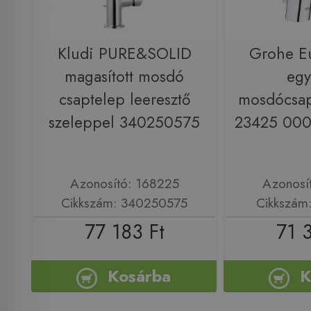
Kludi PURE&SOLID
Grohe Eu
magasított mosdó
egy
csaptelep leeresztő
mosdócsap
szeleppel 340250575
23425 000
Azonosító: 168225
Azonosí
Cikkszám: 340250575
Cikkszám
77 183 Ft
71 
Kosárba
K