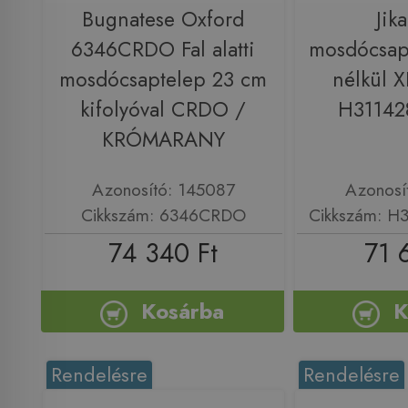
Bugnatese Oxford
Jik
6346CRDO Fal alatti
mosdócsapt
mosdócsaptelep 23 cm
nélkül X
kifolyóval CRDO /
H31142
KRÓMARANY
Azonosító: 145087
Azonosí
Cikkszám: 6346CRDO
Cikkszám: H
74 340 Ft
71 
Kosárba
K
Rendelésre
Rendelésre